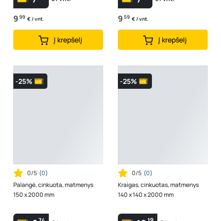
9
99
9
59
€ / vnt.
€ / vnt.
Į krepšelį
Į krepšelį
-25%
-25%
0/5
(
0
)
0/5
(
0
)
Palangė, cinkuota, matmenys
Kraigas, cinkuotas, matmenys
150 x 2000 mm
140 x 140 x 2000 mm
74
19