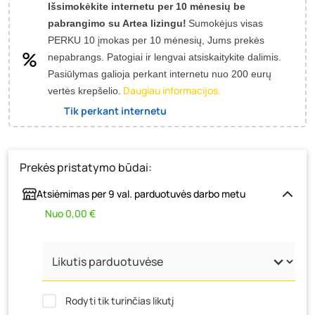
Išsimokėkite internetu per 10 mėnesių be
pabrangimo su Artea lizingu!
Sumokėjus visas
PERKU 10 įmokas per 10 mėnesių, Jums prekės
nepabrangs.
Patogiai ir lengvai atsiskaitykite dalimis.
Pasiūlymas galioja perkant internetu nuo 200 eurų
Daugiau informacijos.
vertės krepšelio.
Tik perkant internetu
Prekės pristatymo būdai:
Atsiėmimas per 9 val. parduotuvės darbo metu
Nuo 0,00 €
Rodyti tik turinčias likutį