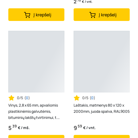
2
79
€ / vnt.
Į krepšelį
Į krepšelį
0/5
(
0
)
0/5
(
0
)
Vinys, 2,8 x 65 mm, apvaliomis
Laštakis, matmenys 80 x 120 x
plastikinėmis galvutėmis,
2000mm, juoda spalva, RAL9005
bituminių lakštų tvirtinimui, t.
raudonos sp., 80 vnt.
39
59
5
9
€ / mš.
€ / vnt.