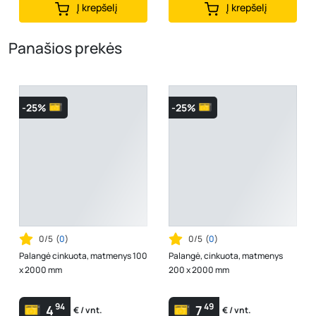
Į krepšelį
Į krepšelį
Panašios prekės
-25%
-25%
0/5
(
0
)
0/5
(
0
)
Palangė cinkuota, matmenys 100
Palangė, cinkuota, matmenys
x 2000 mm
200 x 2000 mm
94
49
4
7
€ / vnt.
€ / vnt.