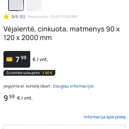
0/5
(
0
)
Prekės kodas: 1014079 1540880
Vėjalentė, cinkuota, matmenys 90 x
120 x 2000 mm
7
99
€ / vnt.
Su kortele sutaupote
‐1,60 €
Įsigykite el. kortelę iškart.
Daugiau informacijos
9
59
€ / vnt.
Informacija apie prekę