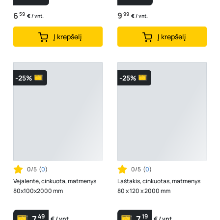
6
59
9
99
€ / vnt.
€ / vnt.
Į krepšelį
Į krepšelį
-25%
-25%
0/5
(
0
)
0/5
(
0
)
Vėjalentė, cinkuota, matmenys
Laštakis, cinkuotas, matmenys
80x100x2000 mm
80 x 120 x 2000 mm
49
19
7
7
€ / vnt.
€ / vnt.