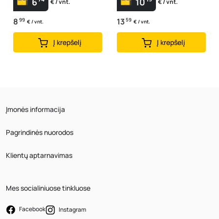
6
10
€ / vnt.
€ / vnt.
8
99
13
59
€ / vnt.
€ / vnt.
Į krepšelį
Į krepšelį
Įmonės informacija
Pagrindinės nuorodos
Klientų aptarnavimas
Mes socialiniuose tinkluose
Facebook
Instagram