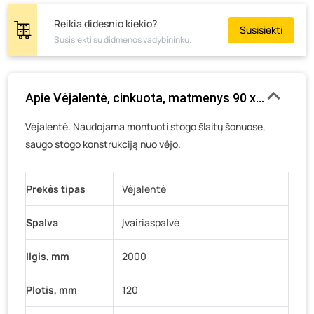
Tiekimo g. 4, Biržai
- 27 vienetai
Reikia didesnio kiekio?
Susisiekti
Žemaičių g. 2, Raseiniai
- 13 vienetų
Susisiekti su didmenos vadybininku.
Pramonės g. 6E, Šilutė
- 31 vienetas
Gedimino g. 54, Tauragė
- 28 vienetai
Apie Vėjalentė, cinkuota, matmenys 90 x 120 x 2
Luokės g. 82, Telšiai
- 43 vienetai
Veteranų g. 11, Visaginas
- 34 vienetai
Vėjalentė. Naudojama montuoti stogo šlaitų šonuose,
saugo stogo konstrukciją nuo vėjo.
Baravykų g. 1, Druskininkai
- 33 vienetai
Vilniaus g. 89D, Ukmergė
- 35 vienetai
K. Donelaičio g. 17, Rokiškis
- 24 vienetai
Prekės tipas
Vėjalentė
Šaltupės g. 64, Zarasai
- 22 vienetai
Spalva
Įvairiaspalvė
Ilgis, mm
2000
Plotis, mm
120