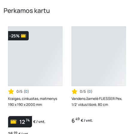
Perkamos kartu
-25%
0/5
(
0
)
0/5
(
0
)
Kraigas, cinkuotas, matmenys
Vandens žarnelė FLIESSER Pex,
190 x 190 x 2000 mm
1/2' vidus/išorė, 80 cm
49
6
74
€ / vnt.
12
€ / vnt.
16
99
€ / vnt.