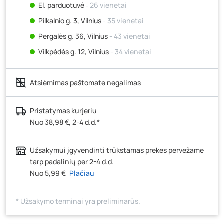
El. parduotuvė
‐ 26 vienetai
Pilkalnio g. 3, Vilnius
- 35 vienetai
Pergalės g. 36, Vilnius
- 43 vienetai
Vilkpėdės g. 12, Vilnius
- 34 vienetai
Ateities g. 15, Vilnius
- 20 vienetų
Atsiėmimas paštomate negalimas
Kauno r., Narsiečių k., Vytauto g. 183, Kaunas
- 26
vienetai
Šilutės pl. 83A, Klaipėda
- 19 vienetų
Pristatymas kurjeriu
Nuo 38,98 €, 2-4 d.d.*
Pramonės g. 7, Šiauliai
- 20 vienetų
Klaipėdos g. 170R, Panevėžys
- 4 vienetai
Užsakymui įgyvendinti trūkstamas prekes pervežame
Santaikos g. 26B, Alytus
- 17 vienetų
tarp padalinių per 2-4 d.d.
J. Basanavičiaus g. 6, Utena
- 30 vienetų
Nuo 5,99 €
Plačiau
Novočėbės k. 3, Kėdainiai
- 26 vienetai
* Užsakymo terminai yra preliminarūs.
Kauno g. 160, Marijampolė
- 36 vienetai
Skuodo g. 41, Mažeikiai
- 28 vienetai