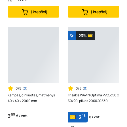
Į krepšelį
Į krepšelį
-23%
0/5
(
0
)
0/5
(
0
)
Kampas, cinkuotas, matmenys
Trišakis WAVIN Optima PVC, d50 x
40 x 40 x 2000 mm
50/90, pilkas 206020530
59
3
15
€ / vnt.
2
€ / vnt.