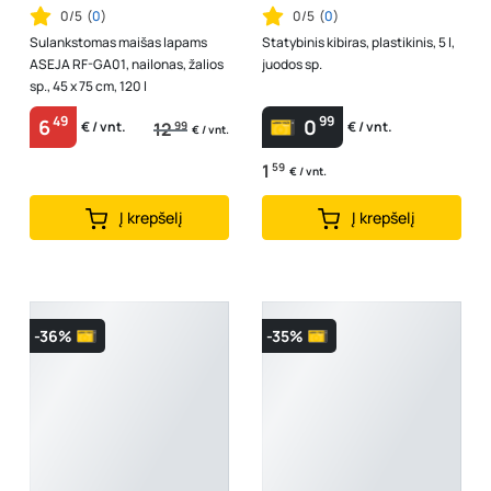
0/5
(
0
)
0/5
(
0
)
Sulankstomas maišas lapams
Statybinis kibiras, plastikinis, 5 l,
ASEJA RF-GA01, nailonas, žalios
juodos sp.
sp., 45 x 75 cm, 120 l
49
99
6
0
12
99
€ / vnt.
€ / vnt.
€ / vnt.
1
59
€ / vnt.
Į krepšelį
Į krepšelį
-36%
-35%