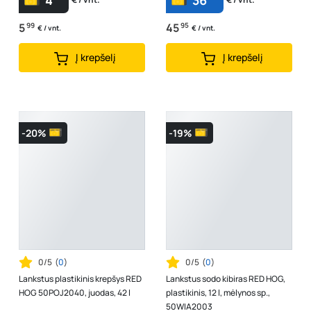
4
36
5
99
45
95
€ / vnt.
€ / vnt.
Į krepšelį
Į krepšelį
-20%
-19%
0/5
(
0
)
0/5
(
0
)
Lankstus plastikinis krepšys RED
Lankstus sodo kibiras RED HOG,
HOG 50POJ2040, juodas, 42 l
plastikinis, 12 l, mėlynos sp.,
50WIA2003