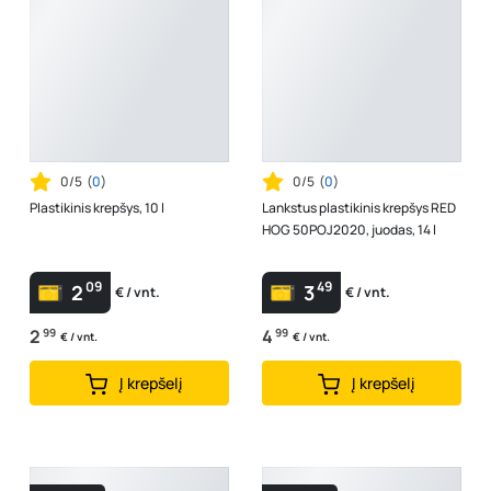
0/5
(
0
)
0/5
(
0
)
Plastikinis krepšys, 10 l
Lankstus plastikinis krepšys RED
HOG 50POJ2020, juodas, 14 l
09
49
2
3
€ / vnt.
€ / vnt.
2
99
4
99
€ / vnt.
€ / vnt.
Į krepšelį
Į krepšelį