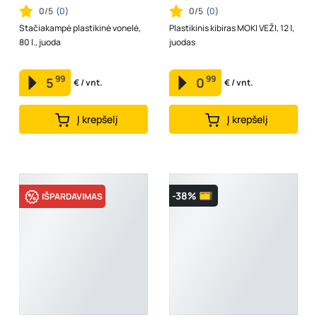
0/5
(
0
)
0/5
(
0
)
Stačiakampė plastikinė vonelė,
Plastikinis kibiras MOKI VEŽI, 12 l,
80 l., juoda
juodas
99
99
5
0
€ / vnt.
€ / vnt.
Į krepšelį
Į krepšelį
-38%
IŠPARDAVIMAS