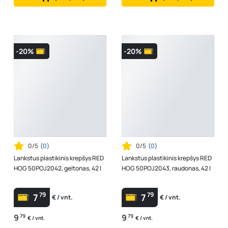
-20%
-20%
0/5
(
0
)
0/5
(
0
)
Lankstus plastikinis krepšys RED
Lankstus plastikinis krepšys RED
HOG 50POJ2042, geltonas, 42 l
HOG 50POJ2043, raudonas, 42 l
79
79
7
7
€ / vnt.
€ / vnt.
9
79
9
79
€ / vnt.
€ / vnt.