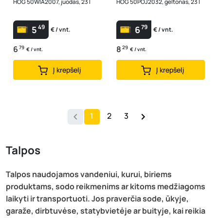
HOG 50WIA2007, juodas, 23 l
HOG 50POJ2032, geltonas, 23 l
49
79
5
6
€ / vnt.
€ / vnt.
6
79
8
29
€ / vnt.
€ / vnt.
Į krepšelį
Į krepšelį
1
2
3
Talpos
Talpos naudojamos vandeniui, kurui, biriems
produktams, sodo reikmenims ar kitoms medžiagoms
laikyti ir transportuoti. Jos praverčia sode, ūkyje,
garaže, dirbtuvėse, statybvietėje ar buityje, kai reikia