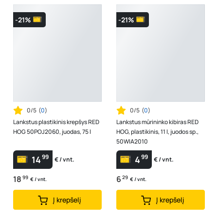
-21%
-21%
0/5
(
0
)
0/5
(
0
)
Lankstus plastikinis krepšys RED
Lankstus mūrininko kibiras RED
HOG 50POJ2060, juodas, 75 l
HOG, plastikinis, 11 l, juodos sp.,
50WIA2010
99
99
14
4
€ / vnt.
€ / vnt.
18
99
6
29
€ / vnt.
€ / vnt.
Į krepšelį
Į krepšelį