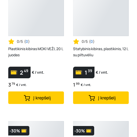
0/5
(
0
)
0/5
(
0
)
Plastikinis kibiras MOKI VEŽI, 20 l,
Statybinis kibiras, plastikinis, 12 l,
juodas
su piltuvėliu
49
39
2
1
€ / vnt.
€ / vnt.
3
79
1
99
€ / vnt.
€ / vnt.
Į krepšelį
Į krepšelį
-30%
-30%