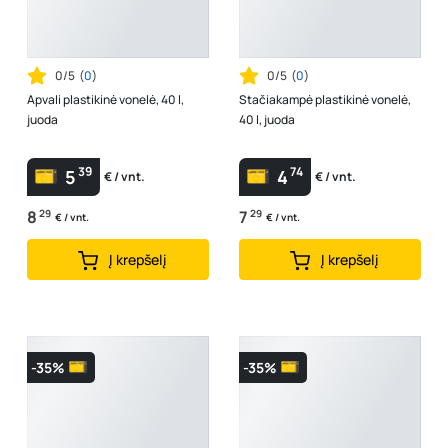
0/5
(
0
)
0/5
(
0
)
Apvali plastikinė vonelė, 40 l,
Stačiakampė plastikinė vonelė,
juoda
40 l, juoda
39
74
5
4
€ / vnt.
€ / vnt.
8
29
7
29
€ / vnt.
€ / vnt.
Į krepšelį
Į krepšelį
-35%
-35%