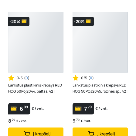
-20%
-20%
0/5
(
0
)
0/5
(
0
)
Lankstus plastikinis krepšys RED
Lankstus plastikinis krepšys RED
HOG 50Poj2044, baltas, 42 l
HOG 50POJ2045, rožinės sp., 42 l
99
79
6
7
€ / vnt.
€ / vnt.
8
79
9
79
€ / vnt.
€ / vnt.
Į krepšelį
Į krepšelį