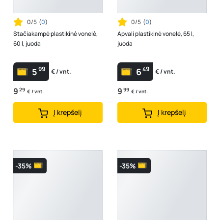
0/5
(
0
)
0/5
(
0
)
Stačiakampė plastikinė vonelė,
Apvali plastikinė vonelė, 65 l,
60 l, juoda
juoda
99
49
5
6
€ / vnt.
€ / vnt.
9
29
9
99
€ / vnt.
€ / vnt.
Į krepšelį
Į krepšelį
-35%
-35%