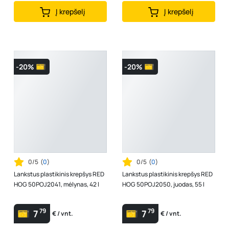
Į krepšelį
Į krepšelį
-20%
-20%
0/5
(
0
)
0/5
(
0
)
Lankstus plastikinis krepšys RED
Lankstus plastikinis krepšys RED
HOG 50POJ2041, mėlynas, 42 l
HOG 50POJ2050, juodas, 55 l
79
79
7
7
€ / vnt.
€ / vnt.