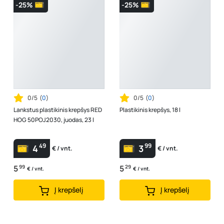
-25%
-25%
0/5
(
0
)
0/5
(
0
)
Lankstus plastikinis krepšys RED
Plastikinis krepšys, 18 l
HOG 50POJ2030, juodas, 23 l
49
99
4
3
€ / vnt.
€ / vnt.
5
99
5
29
€ / vnt.
€ / vnt.
Į krepšelį
Į krepšelį