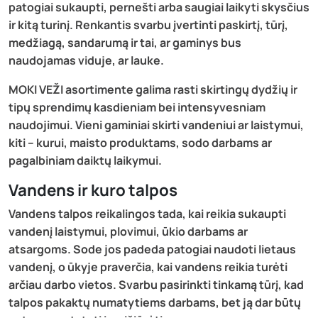
patogiai sukaupti, pernešti arba saugiai laikyti skysčius
ir kitą turinį. Renkantis svarbu įvertinti paskirtį, tūrį,
medžiagą, sandarumą ir tai, ar gaminys bus
naudojamas viduje, ar lauke.
MOKI VEŽI asortimente galima rasti skirtingų dydžių ir
tipų sprendimų kasdieniam bei intensyvesniam
naudojimui. Vieni gaminiai skirti vandeniui ar laistymui,
kiti – kurui, maisto produktams, sodo darbams ar
pagalbiniam daiktų laikymui.
Vandens ir kuro talpos
Vandens talpos reikalingos tada, kai reikia sukaupti
vandenį laistymui, plovimui, ūkio darbams ar
atsargoms. Sode jos padeda patogiai naudoti lietaus
vandenį, o ūkyje praverčia, kai vandens reikia turėti
arčiau darbo vietos. Svarbu pasirinkti tinkamą tūrį, kad
talpos pakaktų numatytiems darbams, bet ją dar būtų