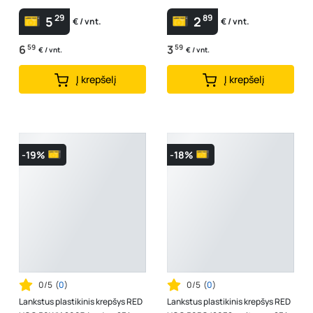
29
89
5
2
€ / vnt.
€ / vnt.
6
59
3
59
€ / vnt.
€ / vnt.
Į krepšelį
Į krepšelį
-19%
-18%
0/5
(
0
)
0/5
(
0
)
Lankstus plastikinis krepšys RED
Lankstus plastikinis krepšys RED