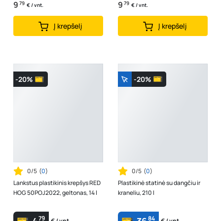
9
79
9
79
€ / vnt.
€ / vnt.
Į krepšelį
Į krepšelį
-20%
-20%
0/5
(
0
)
0/5
(
0
)
Lankstus plastikinis krepšys RED
Plastikinė statinė su dangčiu ir
HOG 50POJ2022, geltonas, 14 l
kraneliu, 210 l
79
84
€ / vnt.
€ / vnt.