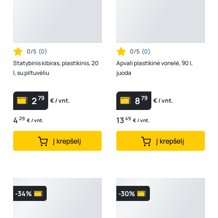
0/5
(
0
)
0/5
(
0
)
Statybinis kibiras, plastikinis, 20
Apvali plastikinė vonelė, 90 l,
l, su piltuvėliu
juoda
79
79
2
8
€ / vnt.
€ / vnt.
4
29
13
49
€ / vnt.
€ / vnt.
Į krepšelį
Į krepšelį
-34%
-30%