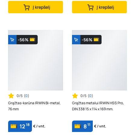
Į krepšelį
Į krepšelį
-56%
-56%
0/5
(
0
)
0/5
(
0
)
Grąžtas-karūna IRWIN Bi-metal,
Grąžtas metalui IRWIN HSS Pro,
76 mm
DIN 338 15 x 114 x 169 mm.
18
11
12
8
€ / vnt.
€ / vnt.