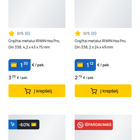
0/5
(
0
)
0/5
(
0
)
Grąžtai metalui IRWIN Hss Pro,
Grąžtai metalui IRWIN Hss Pro,
Din 338, 4,2 x 43 x 75 mm
Din 338, 2 x 24 x 49 mm
30
12
1
1
€ / pak.
€ / pak.
3
29
2
79
€ / pak.
€ / pak.
Į krepšelį
Į krepšelį
-60%
IŠPARDAVIMAS