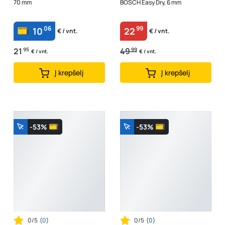
70 mm
BOSCH Easy Dry, 6 mm
06
99
10
22
€ / vnt.
€ / vnt.
21
95
49
99
€ / vnt.
€ / vnt.
Į krepšelį
Į krepšelį
-53%
-53%
0/5
(
0
)
0/5
(
0
)