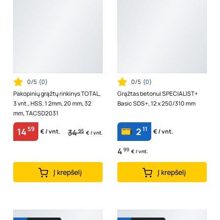
0/5
(
0
)
0/5
(
0
)
Pakopinių grąžtų rinkinys TOTAL,
Grąžtas betonui SPECIALIST+
3 vnt., HSS, 1 2mm, 20 mm, 32
Basic SDS+, 12 x 250/310 mm
mm, TACSD2031
59
11
14
2
34
95
€ / vnt.
€ / vnt.
€ / vnt.
4
99
€ / vnt.
Į krepšelį
Į krepšelį