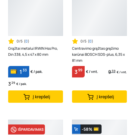
0/5
(
0
)
0/5
(
0
)
Grąžtai metalui IRWIN Hss Pro,
Centravimo grąžtas gręžimo
Din 338, 4,5 x 47 x 80 mm
karūnai BOSCH SDS-plus, 6,35 x
81 mm
33
99
1
3
9
59
€ / pak.
€ / vnt.
€ / vnt.
3
29
€ / pak.
Į krepšelį
Į krepšelį
-58%
IŠPARDAVIMAS