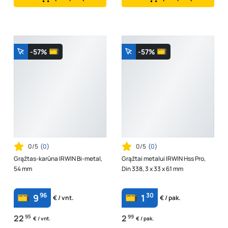
-57%
-57%
0/5
(
0
)
0/5
(
0
)
Grąžtas-karūna IRWIN Bi-metal,
Grąžtai metalui IRWIN Hss Pro,
54 mm
Din 338, 3 x 33 x 61 mm
96
30
9
1
€ / vnt.
€ / pak.
22
95
2
99
€ / vnt.
€ / pak.