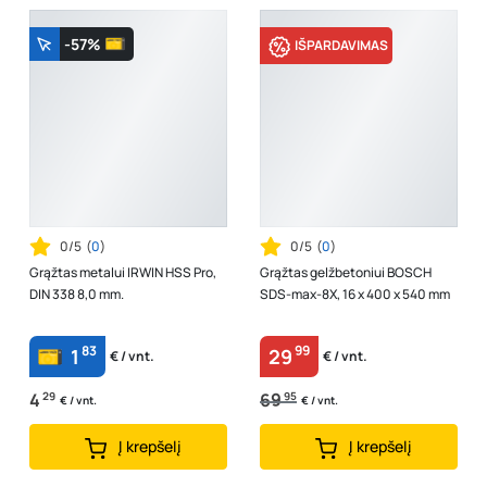
-57%
IŠPARDAVIMAS
0/5
(
0
)
0/5
(
0
)
Grąžtas metalui IRWIN HSS Pro,
Grąžtas gelžbetoniui BOSCH
DIN 338 8,0 mm.
SDS-max-8X, 16 x 400 x 540 mm
83
99
1
29
€ / vnt.
€ / vnt.
4
29
69
95
€ / vnt.
€ / vnt.
Į krepšelį
Į krepšelį