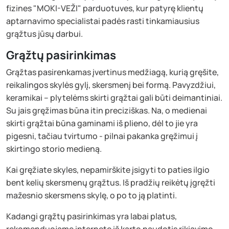
fizines "MOKI-VEŽI" parduotuves, kur patyrę klientų
aptarnavimo specialistai padės rasti tinkamiausius
grąžtus jūsų darbui.
Grąžtų pasirinkimas
Grąžtas pasirenkamas įvertinus medžiagą, kurią gręšite,
reikalingos skylės gylį, skersmenį bei formą. Pavyzdžiui,
keramikai – plytelėms skirti grąžtai gali būti deimantiniai.
Su jais gręžimas būna itin preciziškas. Na, o medienai
skirti grąžtai būna gaminami iš plieno, dėl to jie yra
pigesni, tačiau tvirtumo - pilnai pakanka gręžimui į
skirtingo storio medieną.
Kai gręžiate skyles, nepamirškite įsigyti to paties ilgio
bent kelių skersmenų grąžtus. Iš pradžių reikėtų įgręžti
mažesnio skersmens skylę, o po to ją platinti.
Kadangi grąžtų pasirinkimas yra labai platus,