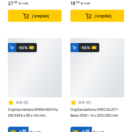
27
95
18
59
€ / vnt.
€ / vnt.
Į krepšelį
Į krepšelį
-56%
-56%
0/5
(
0
)
0/5
(
0
)
Grąžtas metalui IRWIN HSS Pro,
Grąžtas betonui SPECIALIST+
DIN 338 6 x 95 x 140 mm.
Basic SDS+, 14 x 200/260 mm
88
66