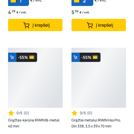
1
2
€ / vnt.
€ / vnt.
4
29
5
99
€ / vnt.
€ / vnt.
Į krepšelį
Į krepšelį
-55%
-55%
0/5
(
0
)
0/5
(
0
)
Grąžtas-karūna IRWIN Bi-metal,
Grąžtai metalui IRWIN Hss Pro,
40 mm
Din 338, 3,5 x 39 x 70 mm