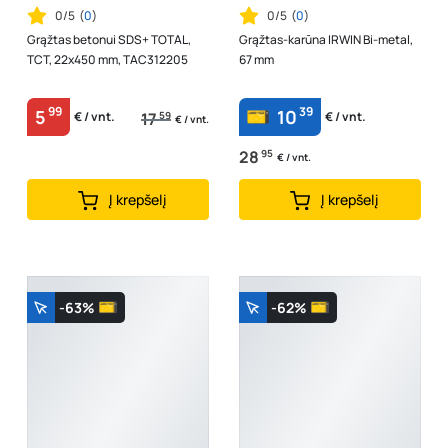
0/5
(
0
)
0/5
(
0
)
Grąžtas betonui SDS+ TOTAL,
Grąžtas-karūna IRWIN Bi-metal,
TCT, 22x450 mm, TAC312205
67 mm
99
39
5
10
17
59
€ / vnt.
€ / vnt.
€ / vnt.
28
95
€ / vnt.
Į krepšelį
Į krepšelį
-63%
-62%