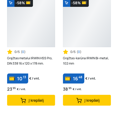
-58%
-58%
0/5
(
0
)
0/5
(
0
)
Grąžtas metalui IRWIN HSS Pro,
Grąžtas-karūna IRWIN Bi-metal,
DIN 338 16 x 120 x 178 mm.
102 mm
13
48
10
16
€ / vnt.
€ / vnt.
23
95
38
95
€ / vnt.
€ / vnt.
Į krepšelį
Į krepšelį