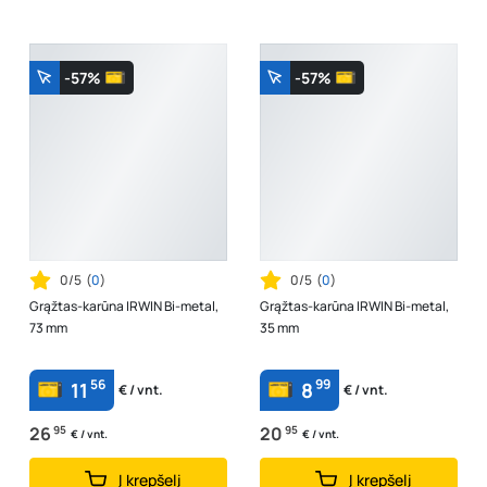
-57%
-57%
0/5
(
0
)
0/5
(
0
)
Grąžtas-karūna IRWIN Bi-metal,
Grąžtas-karūna IRWIN Bi-metal,
73 mm
35 mm
56
99
11
8
€ / vnt.
€ / vnt.
26
95
20
95
€ / vnt.
€ / vnt.
Į krepšelį
Į krepšelį