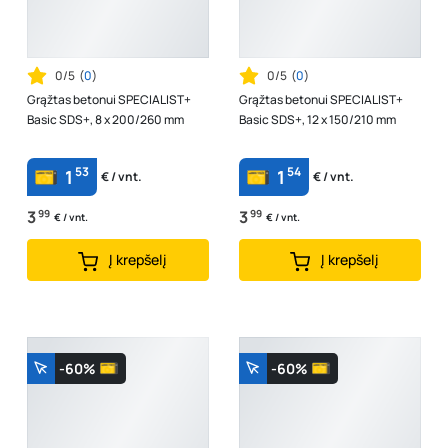
0/5
(
0
)
0/5
(
0
)
Grąžtas betonui SPECIALIST+
Grąžtas betonui SPECIALIST+
Basic SDS+, 8 x 200/260 mm
Basic SDS+, 12 x 150/210 mm
53
54
1
1
€ / vnt.
€ / vnt.
3
99
3
99
€ / vnt.
€ / vnt.
Į krepšelį
Į krepšelį
-60%
-60%