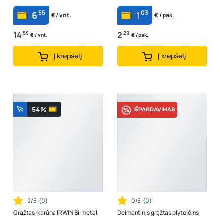
55
03
6
1
€ / vnt.
€ / pak.
14
59
2
29
€ / vnt.
€ / pak.
Į krepšelį
Į krepšelį
-54%
IŠPARDAVIMAS
0/5
(
0
)
0/5
(
0
)
Grąžtas-karūna IRWIN Bi-metal,
Deimantinis grąžtas plytelėms