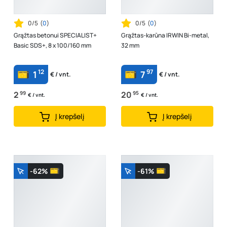
0/5
(
0
)
0/5
(
0
)
Grąžtas betonui SPECIALIST+
Grąžtas-karūna IRWIN Bi-metal,
Basic SDS+, 8 x 100/160 mm
32 mm
12
97
1
7
€ / vnt.
€ / vnt.
2
99
20
95
€ / vnt.
€ / vnt.
Į krepšelį
Į krepšelį
-62%
-61%