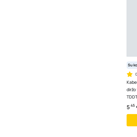
Su k
Kabeli
diržo
TDDT
45
5