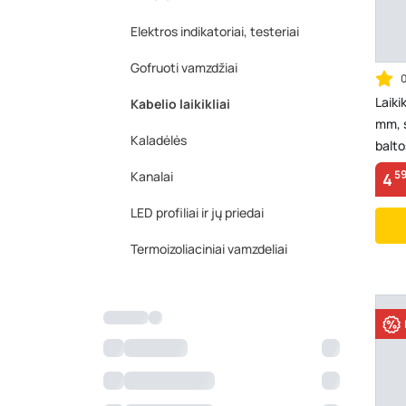
Elektros indikatoriai, testeriai
Gofruoti vamzdžiai
Laiki
Kabelio laikikliai
mm, s
Kaladėlės
balto
5
Kanalai
4
LED profiliai ir jų priedai
Termoizoliaciniai vamzdeliai