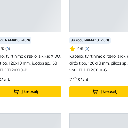
odu NAMAI10: -10 %
Su kodu NAMAI10: -10 %
0/5
(
0
)
0/5
(
0
)
o, tvirtinimo dirželio laikiklis XIDO,
Kabelio, tvirtinimo dirželio laikikl
 tipo, 120x10 mm, juodos sp., 50
diržo tipo, 120x10 mm, pilkos sp.
, TDDT120X10-B
vnt., TDDT120X10-G
75
7
€ / vnt.
€ / vnt.
Į krepšelį
Į krepšelį