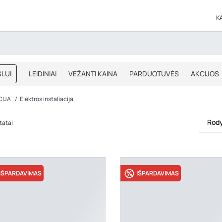
K
LUI
LEIDINIAI
VEŽANTI KAINA
PARDUOTUVĖS
AKCIJOS
BLOGAS
IŠPARDAVIMAS
CIJA
Elektros instaliacija
Rody
tatai
IŠPARDAVIMAS
IŠPARDAVIMAS