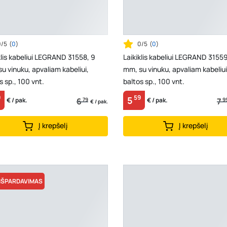
0/5
(
0
)
0/5
(
0
)
klis kabeliui LEGRAND 31558, 9
Laikiklis kabeliui LEGRAND 31559
u vinuku, apvaliam kabeliui,
mm, su vinuku, apvaliam kabeliui
s sp., 100 vnt.
baltos sp., 100 vnt.
9
59
5
6
79
7
9
€ / pak.
€ / pak.
€ / pak.
Į krepšelį
Į krepšelį
IŠPARDAVIMAS