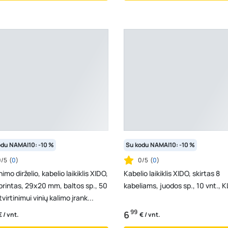
odu NAMAI10: -10 %
Su kodu NAMAI10: -10 %
0/5
(
0
)
0/5
(
0
)
nimo dirželio, kabelio laikiklis XIDO,
Kabelio laikiklis XIDO, skirtas 8
printas, 29x20 mm, baltos sp., 50
kabeliams, juodos sp., 10 vnt., 
tvirtinimui vinių kalimo įrank...
99
6
€ / vnt.
€ / vnt.