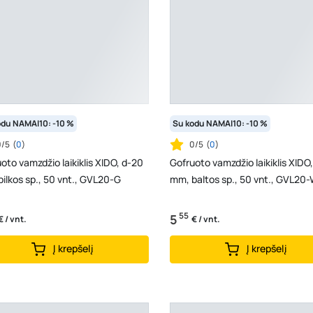
odu NAMAI10: -10 %
Su kodu NAMAI10: -10 %
0/5
(
0
)
0/5
(
0
)
oto vamzdžio laikiklis XIDO, d-20
Gofruoto vamzdžio laikiklis XIDO
ilkos sp., 50 vnt., GVL20-G
mm, baltos sp., 50 vnt., GVL20
55
5
€ / vnt.
€ / vnt.
Į krepšelį
Į krepšelį