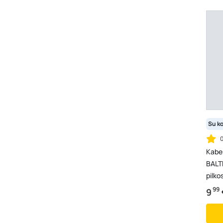
Su k
Kabel
BALT
pilko
99
9