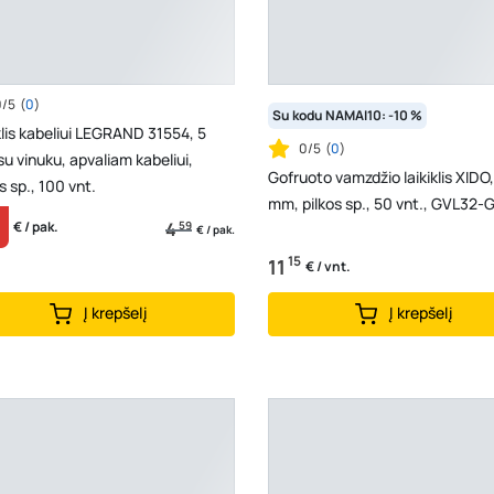
0/5
(
0
)
Su kodu NAMAI10: -10 %
klis kabeliui LEGRAND 31554, 5
0/5
(
0
)
u vinuku, apvaliam kabeliui,
Gofruoto vamzdžio laikiklis XIDO
s sp., 100 vnt.
mm, pilkos sp., 50 vnt., GVL32-
4
59
€ / pak.
€ / pak.
15
11
€ / vnt.
Į krepšelį
Į krepšelį