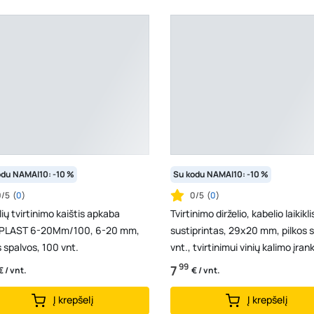
odu NAMAI10: -10 %
Su kodu NAMAI10: -10 %
0/5
(
0
)
0/5
(
0
)
ių tvirtinimo kaištis apkaba
Tvirtinimo dirželio, kabelio laikikl
PLAST 6-20Mm/100, 6-20 mm,
sustiprintas, 29x20 mm, pilkos s
s spalvos, 100 vnt.
vnt., tvirtinimui vinių kalimo įrank
99
7
€ / vnt.
€ / vnt.
Į krepšelį
Į krepšelį