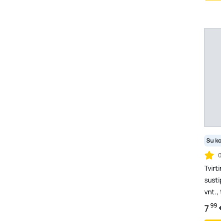
Su k
Tvirti
susti
vnt., 
99
7