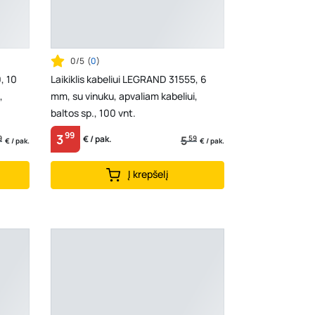
0/5
(
0
)
, 10
Laikiklis kabeliui LEGRAND 31555, 6
,
mm, su vinuku, apvaliam kabeliui,
baltos sp., 100 vnt.
99
3
9
5
59
€ / pak.
€ / pak.
€ / pak.
Į krepšelį