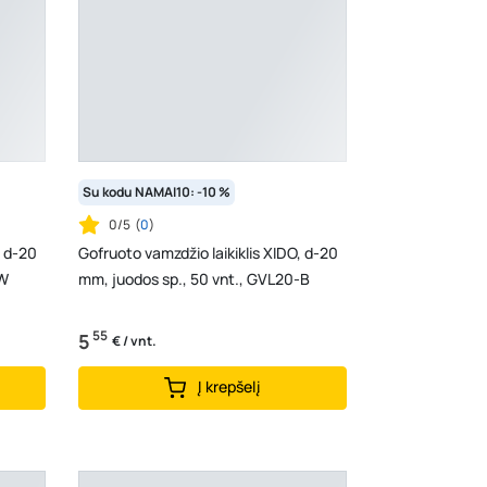
Su kodu NAMAI10: -10 %
0/5
(
0
)
, d-20
Gofruoto vamzdžio laikiklis XIDO, d-20
-W
mm, juodos sp., 50 vnt., GVL20-B
55
5
€ / vnt.
Į krepšelį