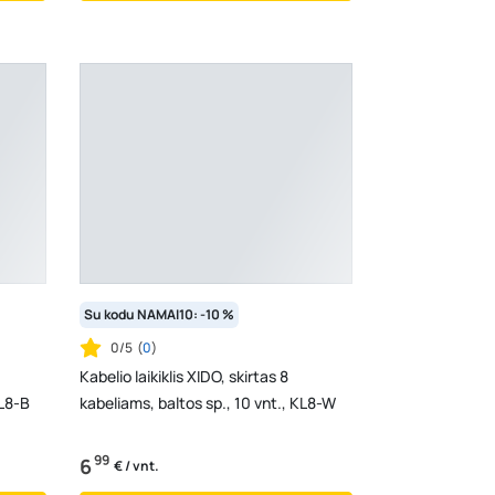
Su kodu NAMAI10: -10 %
0/5
(
0
)
Kabelio laikiklis XIDO, skirtas 8
KL8-B
kabeliams, baltos sp., 10 vnt., KL8-W
99
6
€ / vnt.