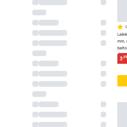
Laiki
mm, s
balto
29
3