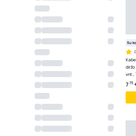
Su k
Kabeli
diržo
vnt.
75
7