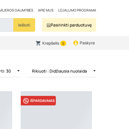
ARJEROS GALIMYBĖS
APIE MUS
LOJALUMO PROGRAMA
Ieškoti
Pasirinkti parduotuvę
Paskyra
Krepšelis
0
ti: 30
Rikiuoti
: Didžiausia nuolaida
IŠPARDAVIMAS