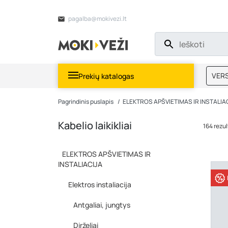
pagalba@mokivezi.lt
VERS
Prekių katalogas
MOKI
Pagrindinis puslapis
ELEKTROS APŠVIETIMAS IR INSTALIA
Kabelio laikikliai
164 rezul
ELEKTROS APŠVIETIMAS IR
INSTALIACIJA
Elektros instaliacija
Antgaliai, jungtys
Dirželiai