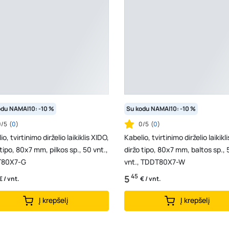
odu NAMAI10: -10 %
Su kodu NAMAI10: -10 %
0/5
(
0
)
0/5
(
0
)
o, tvirtinimo dirželio laikiklis XIDO,
Kabelio, tvirtinimo dirželio laikikl
 tipo, 80x7 mm, pilkos sp., 50 vnt.,
diržo tipo, 80x7 mm, baltos sp., 
80X7-G
vnt., TDDT80X7-W
45
5
€ / vnt.
€ / vnt.
Į krepšelį
Į krepšelį