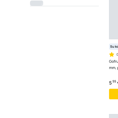
Su k
Gofru
mm, p
55
5