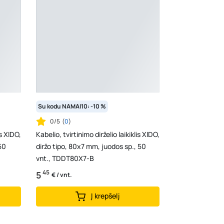
Su kodu NAMAI10: -10 %
0/5
(
0
)
is XIDO,
Kabelio, tvirtinimo dirželio laikiklis XIDO,
50
diržo tipo, 80x7 mm, juodos sp., 50
vnt., TDDT80X7-B
45
5
€ / vnt.
Į krepšelį