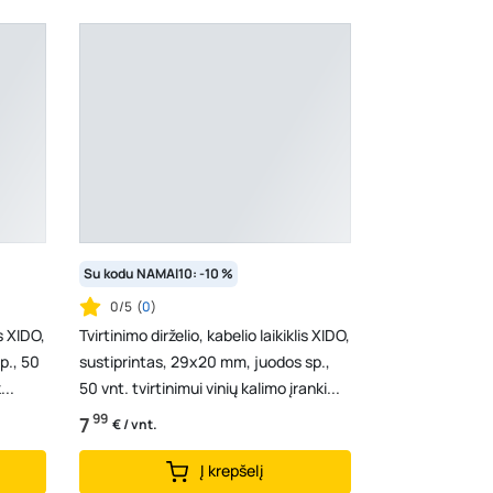
Su kodu NAMAI10: -10 %
0/5
(
0
)
is XIDO,
Tvirtinimo dirželio, kabelio laikiklis XIDO,
p., 50
sustiprintas, 29x20 mm, juodos sp.,
...
50 vnt. tvirtinimui vinių kalimo įranki...
99
7
€ / vnt.
Į krepšelį