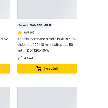
Su kodu NAMAI10: -10 %
0/5
(
0
)
, d-32
Kabelio, tvirtinimo dirželio laikiklis XIDO,
G
diržo tipo, 120x10 mm, baltos sp., 50
vnt., TDDT120X10-W
75
7
€ / vnt.
Į krepšelį