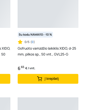
Su kodu NAMAI10: -10 %
0/5
(
0
)
is XIDO,
Gofruoto vamzdžio laikiklis XIDO, d-25
, 50
mm, pilkos sp., 50 vnt., GVL25-G
65
6
€ / vnt.
Į krepšelį