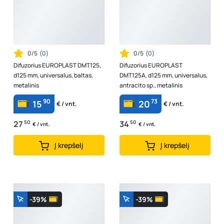
0/5
(
0
)
0/5
(
0
)
Difuzorius EUROPLAST DMT125,
Difuzorius EUROPLAST
d125 mm, universalus, baltas,
DMT125A, d125 mm, universalus,
metalinis
antracito sp., metalinis
90
73
15
20
€ / vnt.
€ / vnt.
27
50
34
50
€ / vnt.
€ / vnt.
Į krepšelį
Į krepšelį
-39%
-39%