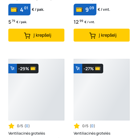
01
09
4
9
€ / pak.
€ / vnt.
5
79
12
99
€ / pak.
€ / vnt.
Į krepšelį
Į krepšelį
-29%
-27%
0/5
(
0
)
0/5
(
0
)
Ventiliacinės grotelės
Ventiliacinės grotelės