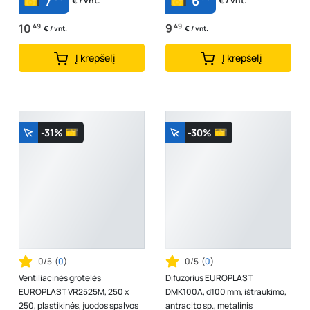
7
6
€ / vnt.
€ / vnt.
10
49
9
49
€ / vnt.
€ / vnt.
Į krepšelį
Į krepšelį
-31%
-30%
0/5
(
0
)
0/5
(
0
)
Ventiliacinės grotelės
Difuzorius EUROPLAST
EUROPLAST VR2525M, 250 x
DMK100A, d100 mm, ištraukimo,
250, plastikinės, juodos spalvos
antracito sp., metalinis