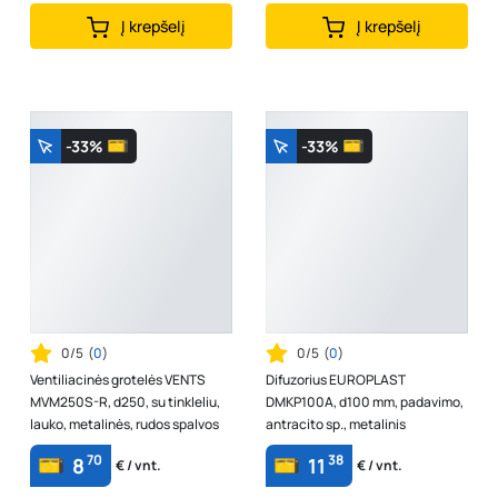
Į krepšelį
Į krepšelį
-33%
-33%
0/5
(
0
)
0/5
(
0
)
Ventiliacinės grotelės VENTS
Difuzorius EUROPLAST
MVM250S-R, d250, su tinkleliu,
DMKP100A, d100 mm, padavimo,
lauko, metalinės, rudos spalvos
antracito sp., metalinis
70
38
8
11
€ / vnt.
€ / vnt.