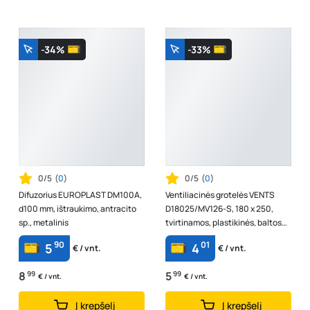
-34%
-33%
0/5
(
0
)
0/5
(
0
)
Difuzorius EUROPLAST DM100A,
Ventiliacinės grotelės VENTS
d100 mm, ištraukimo, antracito
D18025/MV126-S, 180 x 250,
sp., metalinis
tvirtinamos, plastikinės, baltos
spalvos
90
01
5
4
€ / vnt.
€ / vnt.
8
99
5
99
€ / vnt.
€ / vnt.
Į krepšelį
Į krepšelį