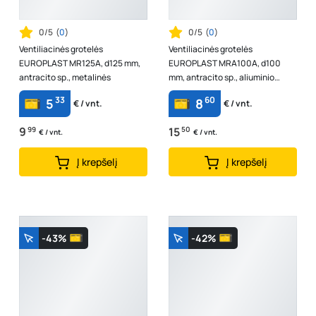
0/5
(
0
)
0/5
(
0
)
Ventiliacinės grotelės
Ventiliacinės grotelės
EUROPLAST MR125A, d125 mm,
EUROPLAST MRA100A, d100
antracito sp., metalinės
mm, antracito sp., aliuminio
lydinio
33
60
5
8
€ / vnt.
€ / vnt.
9
99
15
50
€ / vnt.
€ / vnt.
Į krepšelį
Į krepšelį
-43%
-42%