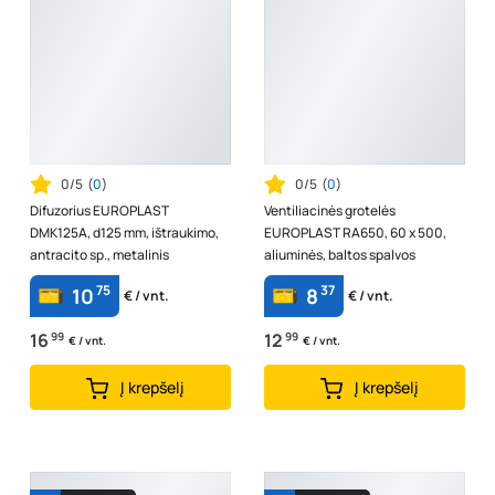
0/5
(
0
)
0/5
(
0
)
Difuzorius EUROPLAST
Ventiliacinės grotelės
DMK125A, d125 mm, ištraukimo,
EUROPLAST RA650, 60 x 500,
antracito sp., metalinis
aliuminės, baltos spalvos
75
37
10
8
€ / vnt.
€ / vnt.
16
99
12
99
€ / vnt.
€ / vnt.
Į krepšelį
Į krepšelį