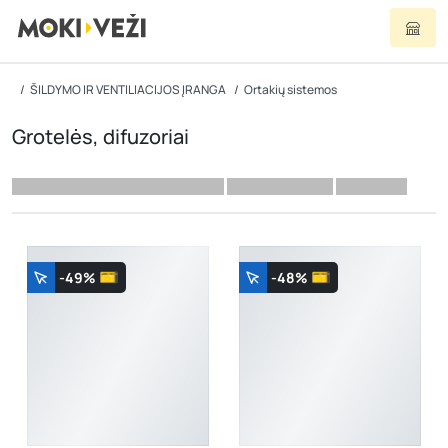
ŠILDYMO IR VENTILIACIJOS ĮRANGA
Ortakių sistemos
Grotelės, difuzoriai
-49%
-48%