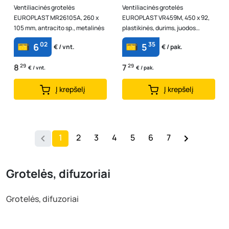
Ventiliacinės grotelės
Ventiliacinės grotelės
EUROPLAST MR26105A, 260 x
EUROPLAST VR459M, 450 x 92,
105 mm, antracito sp., metalinės
plastikinės, durims, juodos
spalvos
02
35
6
5
€ / vnt.
€ / pak.
8
29
7
29
€ / vnt.
€ / pak.
Į krepšelį
Į krepšelį
1
2
3
4
5
6
7
Grotelės, difuzoriai
Grotelės, difuzoriai