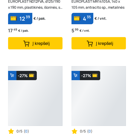
EUROPLAST ND12FVA, d125/190
EUROPLAST MR14105A, 140 x
x 190 mm, plastikinės, išorinės, su
105 mm, antracito sp., metalinės
atbuliniu vožtuvu, antracito
39
35
12
4
€ / pak.
€ / vnt.
spal...
17
49
5
99
€ / pak.
€ / vnt.
Į krepšelį
Į krepšelį
-27%
-27%
0/5
(
0
)
0/5
(
0
)