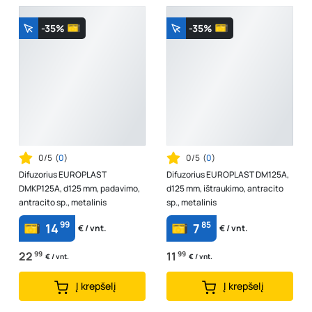
-35%
-35%
0/5
(
0
)
0/5
(
0
)
Difuzorius EUROPLAST
Difuzorius EUROPLAST DM125A,
DMKP125A, d125 mm, padavimo,
d125 mm, ištraukimo, antracito
antracito sp., metalinis
sp., metalinis
99
85
14
7
€ / vnt.
€ / vnt.
22
99
11
99
€ / vnt.
€ / vnt.
Į krepšelį
Į krepšelį