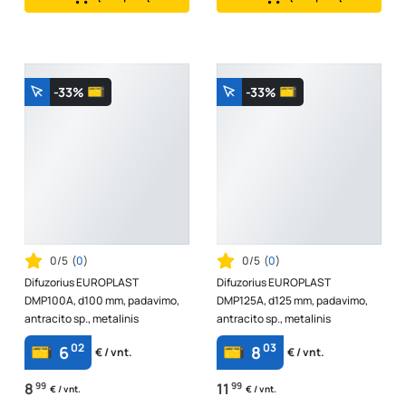
-33%
-33%
0/5
(
0
)
0/5
(
0
)
Difuzorius EUROPLAST
Difuzorius EUROPLAST
DMP100A, d100 mm, padavimo,
DMP125A, d125 mm, padavimo,
antracito sp., metalinis
antracito sp., metalinis
02
03
6
8
€ / vnt.
€ / vnt.
8
99
11
99
€ / vnt.
€ / vnt.