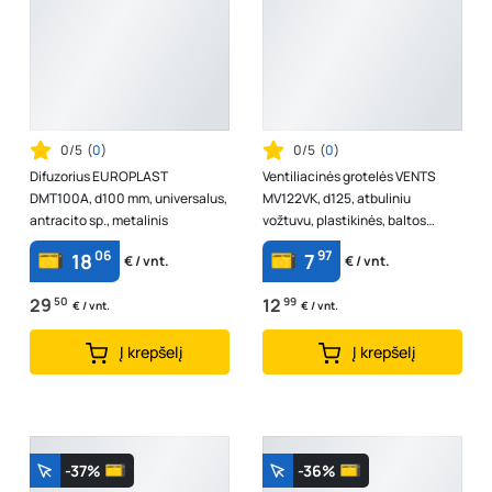
0/5
(
0
)
0/5
(
0
)
Difuzorius EUROPLAST
Ventiliacinės grotelės VENTS
DMT100A, d100 mm, universalus,
MV122VK, d125, atbuliniu
antracito sp., metalinis
vožtuvu, plastikinės, baltos
spalvos
06
97
18
7
€ / vnt.
€ / vnt.
29
50
12
99
€ / vnt.
€ / vnt.
Į krepšelį
Į krepšelį
-37%
-36%