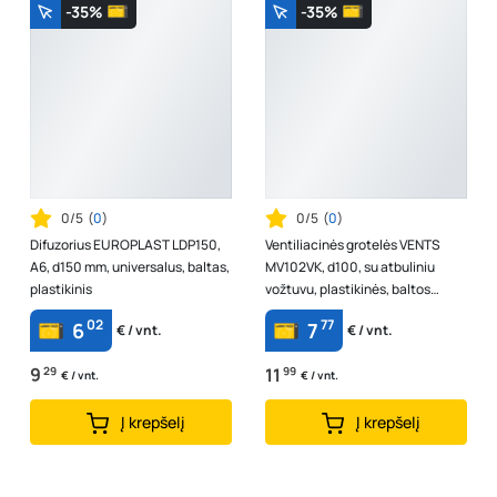
-35%
-35%
0/5
(
0
)
0/5
(
0
)
Difuzorius EUROPLAST LDP150,
Ventiliacinės grotelės VENTS
A6, d150 mm, universalus, baltas,
MV102VK, d100, su atbuliniu
plastikinis
vožtuvu, plastikinės, baltos
spalvos
02
77
6
7
€ / vnt.
€ / vnt.
9
29
11
99
€ / vnt.
€ / vnt.
Į krepšelį
Į krepšelį