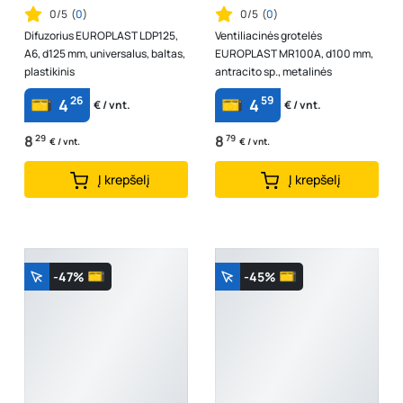
0/5
(
0
)
0/5
(
0
)
Difuzorius EUROPLAST LDP125,
Ventiliacinės grotelės
A6, d125 mm, universalus, baltas,
EUROPLAST MR100A, d100 mm,
plastikinis
antracito sp., metalinės
26
59
4
4
€ / vnt.
€ / vnt.
8
29
8
79
€ / vnt.
€ / vnt.
Į krepšelį
Į krepšelį
-47%
-45%