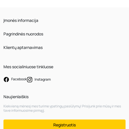
Įmonės informacija
Pagrindinės nuorodos
Klientų aptarnavimas
Mes socialiniuose tinkluose
Facebook
Instagram
Naujienlaiškis
Kiekvieną mėnesį mes turime ypatingų pasiūlymų! Prisijunk prie mūsų ir mes
tave informuosime pirmąjį.
Registruotis