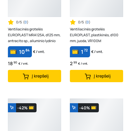
0/5
(
0
)
0/5
(
0
)
Ventiliacinės grotelės
Ventiliacinės grotelės
EUROPLAST MRA125A, d125 mm,
EUROPLAST, plastikinės, d100
antracito sp., aliuminio lydinio
mm, juoda, VR100M
84
72
10
1
€ / vnt.
€ / vnt.
18
90
2
99
€ / vnt.
€ / vnt.
Į krepšelį
Į krepšelį
-42%
-40%