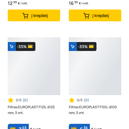
12
99
16
99
€ / vnt.
€ / vnt.
Į krepšelį
Į krepšelį
-33%
-33%
0/5
(
0
)
0/5
(
0
)
Filtras EUROPLAST F125, d125
Filtras EUROPLAST F100, d100
mm, 3 vnt.
mm, 3 vnt.
03
36