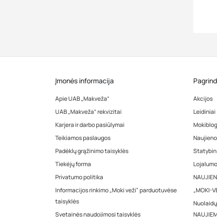
Įmonės informacija
Pagrind
Apie UAB „Makveža”
Akcijos
UAB „Makveža” rekvizitai
Leidiniai
Karjera ir darbo pasiūlymai
Mokiblo
Teikiamos paslaugos
Naujieno
Padėklų grąžinimo taisyklės
Statybin
Tiekėjų forma
Lojalum
Privatumo politika
NAUJIENA
Informacijos rinkimo „Moki veži“ parduotuvėse
„MOKI-VE
taisyklės
Nuolaidų
Svetainės naudojimosi taisyklės
NAUJIEM