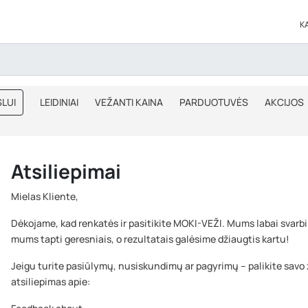
K
LUI
LEIDINIAI
VEŽANTI KAINA
PARDUOTUVĖS
AKCIJOS
BLOGAS
IŠPARDAVIMAS
Atsiliepimai
Mielas Kliente,
Dėkojame, kad renkatės ir pasitikite MOKI-VEŽI. Mums labai svarb
mums tapti geresniais, o rezultatais galėsime džiaugtis kartu!
Jeigu turite pasiūlymų, nusiskundimų ar pagyrimų – palikite savo
atsiliepimas apie: