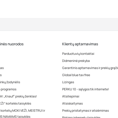
inės nuorodos
Klientų aptarnavimas
Parduotuvių kontaktai
Didmeninė prekyba
gas
Garantinis aptarnavimas ir prekių grąž
s
Global blue tax free
inkų žodynėlis
Lizingas
o programos
PERKU 10 - sąlygos tik internete!
! „Knauf“ prekių ženklas!
Atsiliepimai
ŽI” kortelės taisyklės
Atsiskaitymas
 kortelių MOKI VEŽI, MEISTRUI ir
Prekių pristatymas ir atsiėmimas
S NAMAMS taisyklės
Pirkimo internetu taisyklės