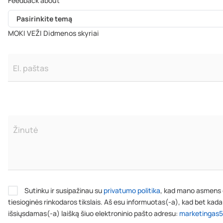
Feedback about
MOKI VEŽI Didmenos skyriai
El. paštas
Žinutė
Sutinku ir susipažinau su
privatumo politika
, kad mano asmens 
tiesioginės rinkodaros tikslais. Aš esu informuotas(-a), kad bet kada
išsiųsdamas(-a) laišką šiuo elektroninio pašto adresu:
marketingas5