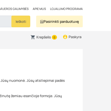
ARJEROS GALIMYBĖS
APIE MUS
LOJALUMO PROGRAMA
Ieškoti
Pasirinkti parduotuvę
Paskyra
Krepšelis
0
i Jūsų nuomonė. Jūsų atsiliepimai padės
 žinutę žemiau esančioje formoje. Jūsų