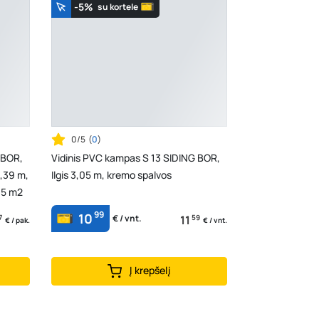
-5%
su kortele
0/5
(
0
)
 BOR,
Vidinis PVC kampas S 13 SIDING BOR,
,39 m,
Ilgis 3,05 m, kremo spalvos
395 m2
99
10
7
11
59
€ / vnt.
€ / pak.
€ / vnt.
Į krepšelį