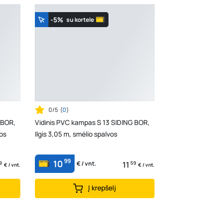
-5%
su kortele
0/5
(
0
)
 BOR,
Vidinis PVC kampas S 13 SIDING BOR,
vos
Ilgis 3,05 m, smėlio spalvos
99
10
9
11
59
€ / vnt.
€ / vnt.
€ / vnt.
Į krepšelį