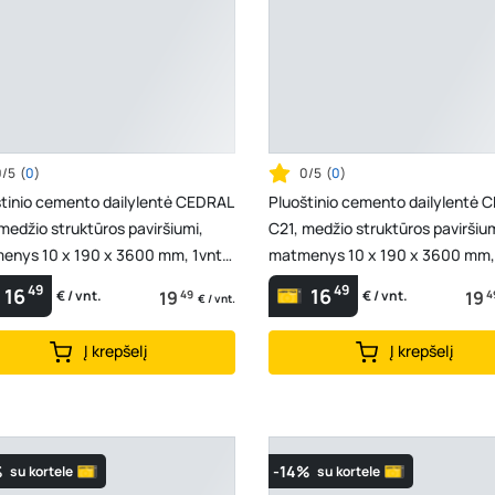
0/5
(
0
)
0/5
(
0
)
štinio cemento dailylentė CEDRAL
Pluoštinio cemento dailylentė 
medžio struktūros paviršiumi,
C21, medžio struktūros paviršium
enys 10 x 190 x 3600 mm, 1vnt.
matmenys 10 x 190 x 3600 mm, 
84 m², n...
- 0,684 m², r...
49
49
16
16
19
49
19
4
€ / vnt.
€ / vnt.
€ / vnt.
Į krepšelį
Į krepšelį
%
-14%
su kortele
su kortele