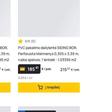
0/5
(
0
)
 BOR,
PVC pakalimo dailylentė SIDING BOR,
,39 m,
Perforuota Matmenys 0,305 x 3,39 m,
395 m2
rudos spalvos, 1 lentelė - 1,03395 m2
81
185
7
215
57
€ / pak.
€ / pak.
€ / pak.
9,99 € / m²
Į krepšelį