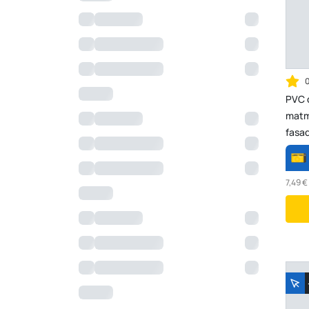
PVC 
matm
fasad
0,77
7,49 €