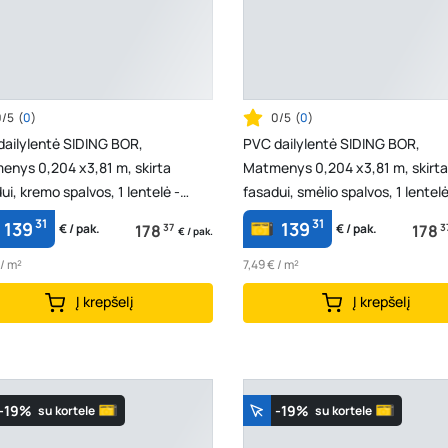
0/5
(
0
)
0/5
(
0
)
dailylentė SIDING BOR,
PVC dailylentė SIDING BOR,
enys 0,204 x3,81 m, skirta
Matmenys 0,204 x3,81 m, skirta
ui, kremo spalvos, 1 lentelė -
fasadui, smėlio spalvos, 1 lentelė
724 m2
0,77724 m2
31
31
139
139
178
37
178
3
€ / pak.
€ / pak.
€ / pak.
 / m²
7,49 € / m²
Į krepšelį
Į krepšelį
-19%
-19%
su kortele
su kortele