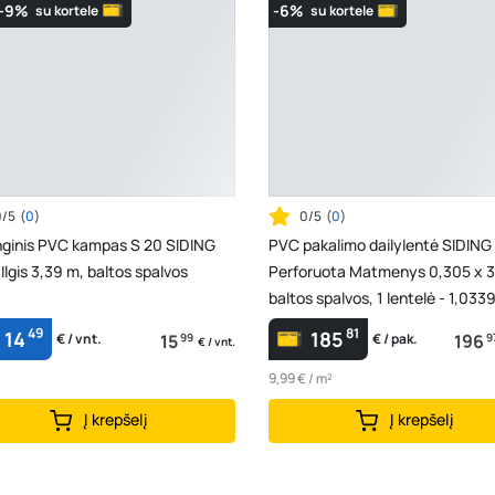
-9%
-6%
su kortele
su kortele
0/5
(
0
)
0/5
(
0
)
nginis PVC kampas S 20 SIDING
PVC pakalimo dailylentė SIDING
Ilgis 3,39 m, baltos spalvos
Perforuota Matmenys 0,305 x 3
baltos spalvos, 1 lentelė - 1,03
49
81
14
185
15
99
196
9
€ / vnt.
€ / pak.
€ / vnt.
9,99 € / m²
Į krepšelį
Į krepšelį