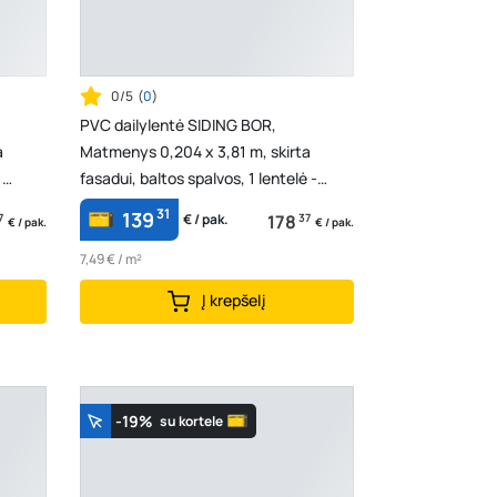
0/5
(
0
)
PVC dailylentė SIDING BOR,
a
Matmenys 0,204 x 3,81 m, skirta
1
fasadui, baltos spalvos, 1 lentelė -
0,77724 m2
31
139
7
178
37
€ / pak.
€ / pak.
€ / pak.
7,49 € / m²
Į krepšelį
-19%
su kortele