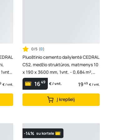
0/5
(
0
)
CEDRAL
Pluoštinio cemento dailylentė CEDRAL
i,
C52, medžio struktūros, matmenys 10
1vnt.
x 190 x 3600 mm, 1vnt. - 0,684 m²,
141374
49
16
9
19
49
€ / vnt.
€ / vnt.
€ / vnt.
Į krepšelį
-14%
su kortele