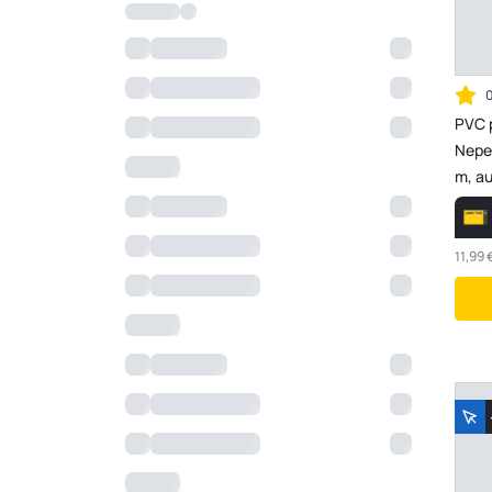
PVC p
Nepe
m, au
1,033
11,99 