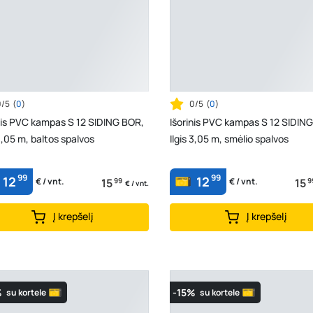
0/5
(
0
)
0/5
(
0
)
nis PVC kampas S 12 SIDING BOR,
Išorinis PVC kampas S 12 SIDIN
 3,05 m, baltos spalvos
Ilgis 3,05 m, smėlio spalvos
99
99
12
12
15
99
15
9
€ / vnt.
€ / vnt.
€ / vnt.
Į krepšelį
Į krepšelį
%
-15%
su kortele
su kortele