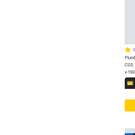
Pluo
C03,
x 190
1413