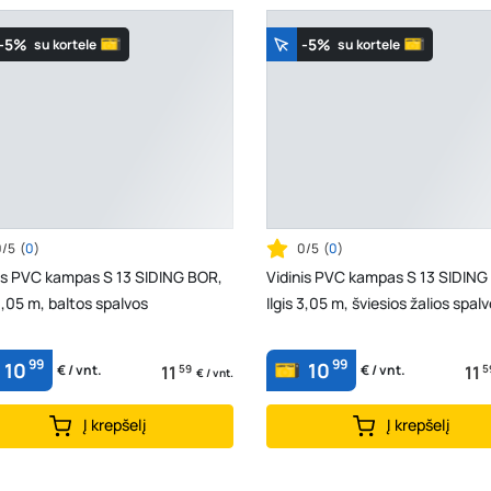
-5%
-5%
su kortele
su kortele
0/5
(
0
)
0/5
(
0
)
is PVC kampas S 13 SIDING BOR,
Vidinis PVC kampas S 13 SIDING
 3,05 m, baltos spalvos
Ilgis 3,05 m, šviesios žalios spal
99
99
10
10
11
59
11
5
€ / vnt.
€ / vnt.
€ / vnt.
Į krepšelį
Į krepšelį