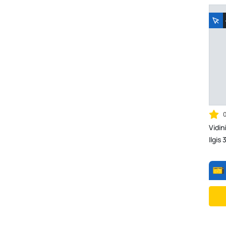
Vidin
Ilgis