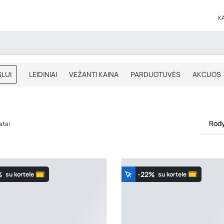
K
LUI
LEIDINIAI
VEŽANTI KAINA
PARDUOTUVĖS
AKCIJOS
BLOGAS
IŠPARDAVIMAS
Rody
atai
%
-22%
su kortele
su kortele