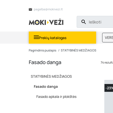
pagalba@mokivezi.lt
VERS
Prekių katalogas
MOKI
Pagrindinis puslapis
STATYBINĖS MEDŽIAGOS
Fasado danga
74 rezult
STATYBINĖS MEDŽIAGOS
Fasado danga
-23
Fasado apkala ir plokštės