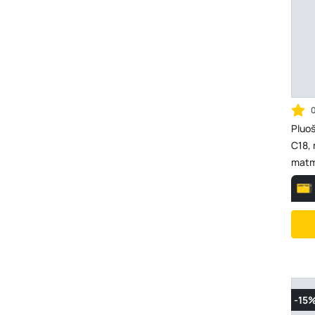
Pluo
C18, 
matm
- 0,6
-15