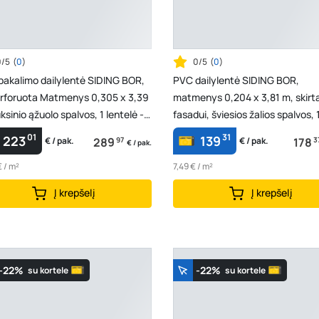
0/5
(
0
)
0/5
(
0
)
akalimo dailylentė SIDING BOR,
PVC dailylentė SIDING BOR,
rforuota Matmenys 0,305 x 3,39
matmenys 0,204 x 3,81 m, skirt
ksinio ąžuolo spalvos, 1 lentelė -
fasadui, šviesios žalios spalvos, 
95 m...
lentelė - 0,77724 m2
01
31
223
139
289
97
178
3
€ / pak.
€ / pak.
€ / pak.
€ / m²
7,49 € / m²
Į krepšelį
Į krepšelį
-22%
-22%
su kortele
su kortele