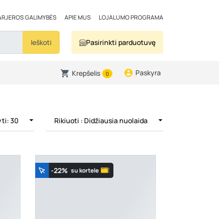
ARJEROS GALIMYBĖS
APIE MUS
LOJALUMO PROGRAMA
Ieškoti
Pasirinkti parduotuvę
Paskyra
Krepšelis
0
ti: 30
Rikiuoti
: Didžiausia nuolaida
-22%
su kortele