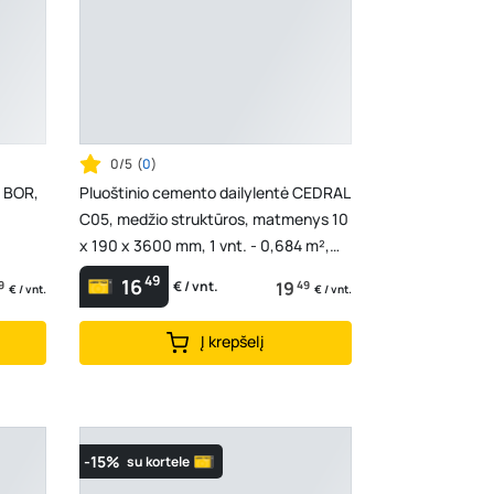
0/5
(
0
)
G BOR,
Pluoštinio cemento dailylentė CEDRAL
C05, medžio struktūros, matmenys 10
x 190 x 3600 mm, 1 vnt. - 0,684 m²,
mineralų šv...
49
16
9
19
49
€ / vnt.
€ / vnt.
€ / vnt.
Į krepšelį
-15%
su kortele