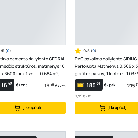
0/5
(
0
)
0/5
(
0
)
štinio cemento dailylentė CEDRAL
PVC pakalimo dailylentė SIDING
 medžio struktūros, matmenys 10
Perforuota Matmenys 0,305 x 3
 x 3600 mm, 1 vnt. - 0,684 m²,
grafito spalvos, 1 lentelė - 1,03
46
49
81
16
185
19
49
215
5
€ / vnt.
€ / pak.
€ / vnt.
9,99 € / m²
Į krepšelį
Į krepšelį