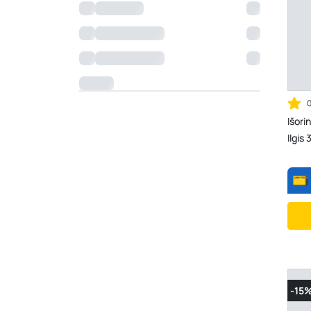
Išori
Ilgis
-15