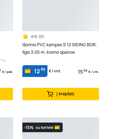
0/5
(
0
)
Išorinis PVC kampas S 12 SIDING BOR,
Ilgis 3,05 m, kremo spalvos
 -
99
12
7
15
99
€ / vnt.
€ / pak.
€ / vnt.
Į krepšelį
-15%
su kortele