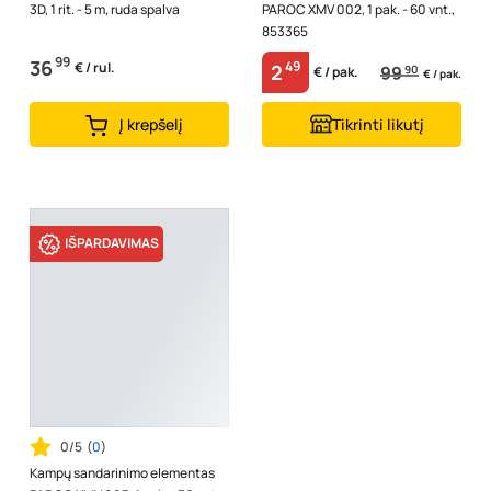
3D, 1 rit. - 5 m, ruda spalva
PAROC XMV 002, 1 pak. - 60 vnt.,
853365
99
36
49
€ / rul.
2
99
90
€ / pak.
€ / pak.
Į krepšelį
Tikrinti likutį
IŠPARDAVIMAS
0/5
(
0
)
Kampų sandarinimo elementas