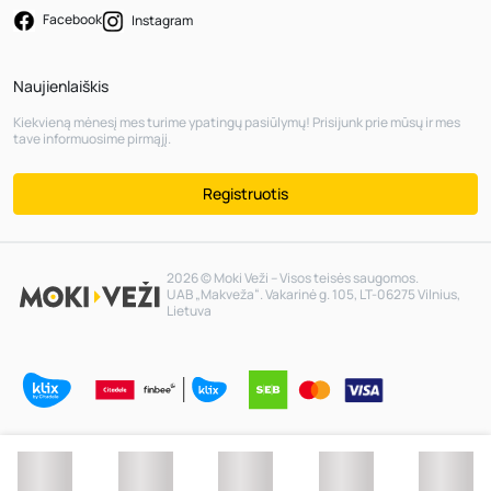
Facebook
Instagram
Naujienlaiškis
Kiekvieną mėnesį mes turime ypatingų pasiūlymų! Prisijunk prie mūsų ir mes
tave informuosime pirmąjį.
Registruotis
2026 © Moki Veži – Visos teisės saugomos.
UAB „Makveža“. Vakarinė g. 105, LT-06275 Vilnius,
Lietuva