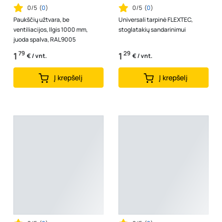
0/5
(
0
)
0/5
(
0
)
Paukščių užtvara, be
Universali tarpinė FLEXTEC,
ventiliacijos, Ilgis 1000 mm,
stoglatakių sandarinimui
juoda spalva, RAL9005
79
29
1
1
€ / vnt.
€ / vnt.
Į krepšelį
Į krepšelį