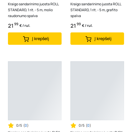
Kraigo sandarinimo juosta ROLL
Kraigo sandarinimo juosta ROLL
STANDARD, 1 rit. - 5 m, molio
STANDARD, 1 rit. - 5 m, grafito
raudonumo spalva
spalva
99
99
21
21
€ / rul.
€ / rul.
Į krepšelį
Į krepšelį
0/5
(
0
)
0/5
(
0
)