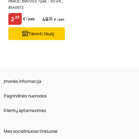
PAROC XMV 003, 1 pak. - 30 vnt.,
8540672
29
2
49
95
€ / pak.
€ / pak.
Tikrinti likutį
Įmonės informacija
Pagrindinės nuorodos
Klientų aptarnavimas
Mes socialiniuose tinkluose