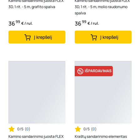
Kamino sandarinimo juosta FLEX
Kamino sandarinimo juosta FLEX
3D, 1 rit. - 5 m, grafito spalva
3D, 1 rit. - 5 m, molio raudonumo
spalva
99
99
36
36
€ / rul.
€ / rul.
Į krepšelį
Į krepšelį
IŠPARDAVIMAS
0/5
(
0
)
0/5
(
0
)
Kamino sandarinimo juosta FLEX
Kraštų sandarinimo elementas