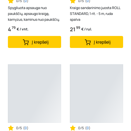
0/5
(
0
)
0/5
(
0
)
Spygliuota apsauga nuo
Kraigo sandarinimo juosta ROLL
paukščių, apsaugo kraigą,
STANDARD, 1 rit. - 5 m, ruda
karnyzus, kaminus nuo paukščių.
spalva
79
99
4
21
€ / vnt.
€ / rul.
Į krepšelį
Į krepšelį
0/5
(
0
)
0/5
(
0
)