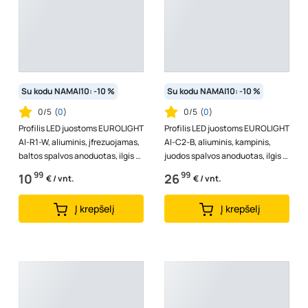
Su kodu NAMAI10: -10 %
Su kodu NAMAI10: -10 %
0/5
(
0
)
0/5
(
0
)
Profilis LED juostoms EUROLIGHT
Profilis LED juostoms EUROLIGHT
Al-R1-W, aliuminis, įfrezuojamas,
Al-C2-B, aliuminis, kampinis,
baltos spalvos anoduotas, ilgis 1
juodos spalvos anoduotas, ilgis 2
m, komplekte matinis...
m, komplekte matinis dan...
99
99
10
26
€ / vnt.
€ / vnt.
Į krepšelį
Į krepšelį