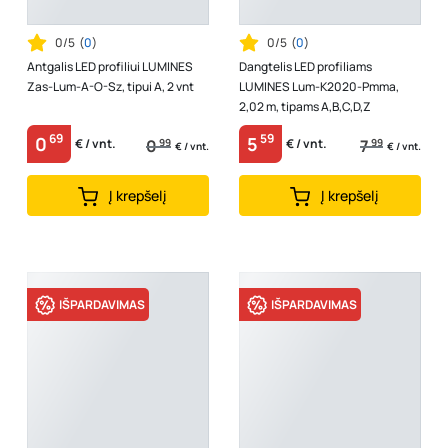
0/5
(
0
)
0/5
(
0
)
Antgalis LED profiliui LUMINES
Dangtelis LED profiliams
Zas-Lum-A-O-Sz, tipui A, 2 vnt
LUMINES Lum-K2020-Pmma,
2,02 m, tipams A,B,C,D,Z
69
59
0
5
0
99
7
99
€ / vnt.
€ / vnt.
€ / vnt.
€ / vnt.
Į krepšelį
Į krepšelį
IŠPARDAVIMAS
IŠPARDAVIMAS