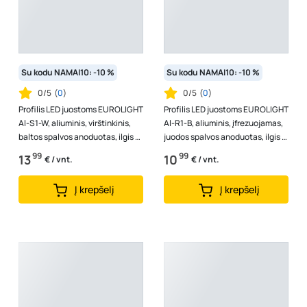
Su kodu NAMAI10: -10 %
Su kodu NAMAI10: -10 %
0/5
(
0
)
0/5
(
0
)
Profilis LED juostoms EUROLIGHT
Profilis LED juostoms EUROLIGHT
Al-S1-W, aliuminis, virštinkinis,
Al-R1-B, aliuminis, įfrezuojamas,
baltos spalvos anoduotas, ilgis 1
juodos spalvos anoduotas, ilgis 1
m, komplekte matinis...
m, komplekte matinis...
99
99
13
10
€ / vnt.
€ / vnt.
Į krepšelį
Į krepšelį