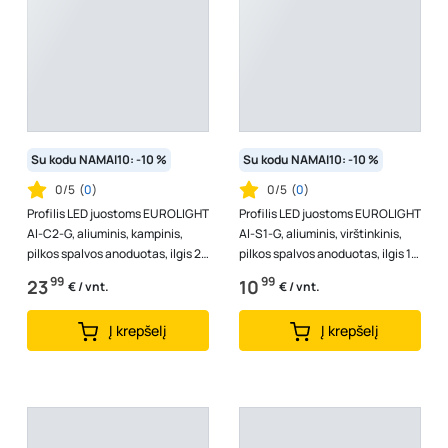
Su kodu NAMAI10: -10 %
Su kodu NAMAI10: -10 %
0/5
(
0
)
0/5
(
0
)
Profilis LED juostoms EUROLIGHT
Profilis LED juostoms EUROLIGHT
Al-C2-G, aliuminis, kampinis,
Al-S1-G, aliuminis, virštinkinis,
pilkos spalvos anoduotas, ilgis 2
pilkos spalvos anoduotas, ilgis 1
m, komplekte matinis dan...
m, komplekte matinis...
99
99
23
10
€ / vnt.
€ / vnt.
Į krepšelį
Į krepšelį