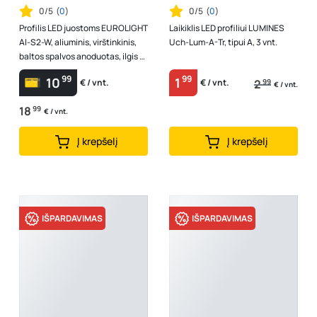
0/5
(
0
)
0/5
(
0
)
Profilis LED juostoms EUROLIGHT
Laikiklis LED profiliui LUMINES
Al-S2-W, aliuminis, virštinkinis,
Uch-Lum-A-Tr, tipui A, 3 vnt.
baltos spalvos anoduotas, ilgis 2
m, komplekte matinis...
99
99
10
1
2
99
€ / vnt.
€ / vnt.
€ / vnt.
18
99
€ / vnt.
Į krepšelį
Į krepšelį
IŠPARDAVIMAS
IŠPARDAVIMAS