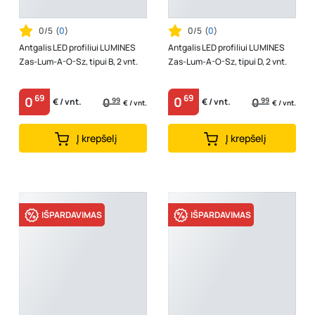
0/5
(
0
)
0/5
(
0
)
Antgalis LED profiliui LUMINES
Antgalis LED profiliui LUMINES
Zas-Lum-A-O-Sz, tipui B, 2 vnt.
Zas-Lum-A-O-Sz, tipui D, 2 vnt.
69
69
0
0
0
99
0
99
€ / vnt.
€ / vnt.
€ / vnt.
€ / vnt.
Į krepšelį
Į krepšelį
IŠPARDAVIMAS
IŠPARDAVIMAS