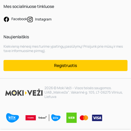
Mes socialiniuose tinkluose
Facebook
Instagram
Naujienlaiškis
Kiekvieną mėnesį mes turime ypatingų pasiūlymų! Prisijunk prie mūsų ir mes
tave informuosime pirmąjį.
Registruotis
2026 © Moki Veži – Visos teisės saugomos.
UAB „Makveža“. Vakarinė g. 105, LT-06275 Vilnius,
Lietuva