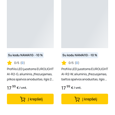
Su kodu NAMAI10: -10 %
Su kodu NAMAI10: -10 %
0/5
(
0
)
0/5
(
0
)
Profilis LED juostoms EUROLIGHT
Profilis LED juostoms EUROLIGHT
Al-R2-G, aliuminis, įfrezuojamas,
Al-R2-W, aliuminis, įfrezuojamas,
pilkos spalvos anoduotas, ilgis 2
baltos spalvos anoduotas, ilgis 2
m, komplekte matinis...
m, komplekte matinis...
99
99
17
17
€ / vnt.
€ / vnt.
Į krepšelį
Į krepšelį