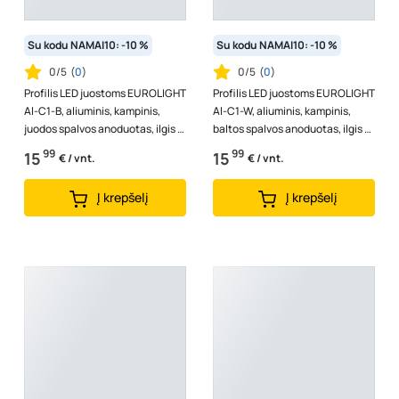
Su kodu NAMAI10: -10 %
Su kodu NAMAI10: -10 %
0/5
(
0
)
0/5
(
0
)
Profilis LED juostoms EUROLIGHT
Profilis LED juostoms EUROLIGHT
Al-C1-B, aliuminis, kampinis,
Al-C1-W, aliuminis, kampinis,
juodos spalvos anoduotas, ilgis 1
baltos spalvos anoduotas, ilgis 1
m, komplekte matinis dan...
m, komplekte matinis dan...
99
99
15
15
€ / vnt.
€ / vnt.
Į krepšelį
Į krepšelį