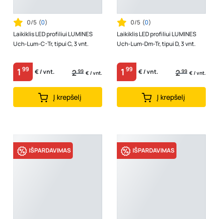
0/5
(
0
)
0/5
(
0
)
Laikiklis LED profiliui LUMINES
Laikiklis LED profiliui LUMINES
Uch-Lum-C-Tr, tipui C, 3 vnt.
Uch-Lum-Dm-Tr, tipui D, 3 vnt.
99
99
1
1
2
99
2
99
€ / vnt.
€ / vnt.
€ / vnt.
€ / vnt.
Į krepšelį
Į krepšelį
IŠPARDAVIMAS
IŠPARDAVIMAS