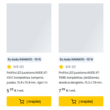
Su kodu NAMAI10: -10 %
Su kodu NAMAI10: -10 %
0/5
(
0
)
0/5
(
0
)
Profilis LED juostoms AVIDE AT-
Profilis LED juostoms AVIDE AT-
4547, komplektas, kampinis,
3588, komplektas, įleidžiamas,
juodas, 15,8 x 15,8 mm , ilgis 1 m
skaidrus dangtelis, 15,2 x 7,8 mm,
ilgis 2 m
29
99
5
7
€ / vnt.
€ / vnt.
Į krepšelį
Į krepšelį