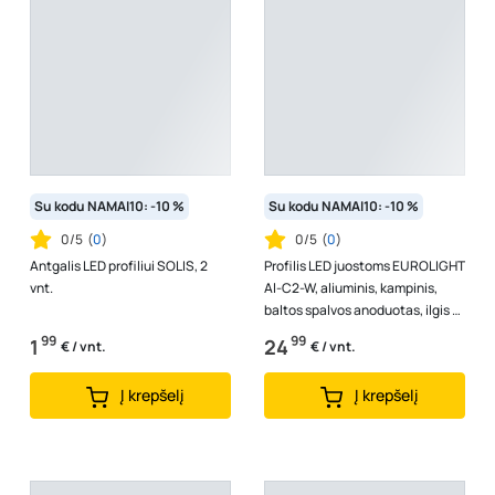
Su kodu NAMAI10: -10 %
Su kodu NAMAI10: -10 %
0/5
(
0
)
0/5
(
0
)
Antgalis LED profiliui SOLIS, 2
Profilis LED juostoms EUROLIGHT
vnt.
Al-C2-W, aliuminis, kampinis,
baltos spalvos anoduotas, ilgis 2
m, komplekte matinis dan...
99
99
1
24
€ / vnt.
€ / vnt.
Į krepšelį
Į krepšelį