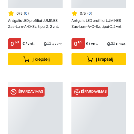
0/5
(
0
)
0/5
(
0
)
Antgalis LED profiliui LUMINES
Antgalis LED profiliui LUMINES
Zas-Lum-A-O-Sz, tipui Z, 2 vnt.
Zas-Lum-A-O-Sz, tipui C, 2 vnt.
69
69
0
0
0
99
0
99
€ / vnt.
€ / vnt.
€ / vnt.
€ / vnt.
Į krepšelį
Į krepšelį
IŠPARDAVIMAS
IŠPARDAVIMAS