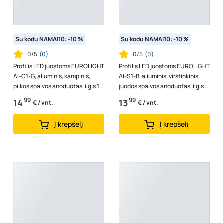
Su kodu NAMAI10: -10 %
Su kodu NAMAI10: -10 %
0/5
(
0
)
0/5
(
0
)
Profilis LED juostoms EUROLIGHT
Profilis LED juostoms EUROLIGHT
Al-C1-G, aliuminis, kampinis,
Al-S1-B, aliuminis, virštinkinis,
pilkos spalvos anoduotas, ilgis 1
juodos spalvos anoduotas, ilgis 1
m, komplekte matinis dan...
m, komplekte matini...
99
99
14
13
€ / vnt.
€ / vnt.
Į krepšelį
Į krepšelį