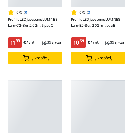
0/5
(
0
)
0/5
(
0
)
Profilis LED juostoms LUMINES
Profilis LED juostoms LUMINES
Lum-C2-Sur, 2,02 m, tipas C
Lum-B2-Sur, 2,02 m, tipas B
99
59
11
10
16
99
14
99
€ / vnt.
€ / vnt.
€ / vnt.
€ / vnt.
Į krepšelį
Į krepšelį