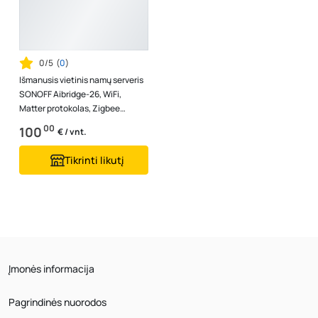
0/5
(
0
)
Išmanusis vietinis namų serveris
SONOFF Aibridge-26, WiFi,
Matter protokolas, Zigbee
protokolas, 5V 2A , TF atminties
00
100
€ / vnt.
ko...
Tikrinti likutį
Įmonės informacija
Pagrindinės nuorodos