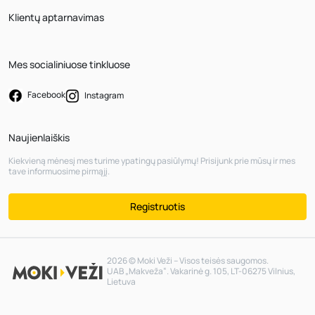
Klientų aptarnavimas
Mes socialiniuose tinkluose
Facebook
Instagram
Naujienlaiškis
Kiekvieną mėnesį mes turime ypatingų pasiūlymų! Prisijunk prie mūsų ir mes
tave informuosime pirmąjį.
Registruotis
2026 © Moki Veži – Visos teisės saugomos.
UAB „Makveža“. Vakarinė g. 105, LT-06275 Vilnius,
Lietuva