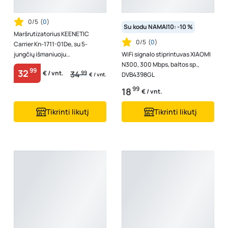
0/5
(
0
)
Su kodu NAMAI10: -10 %
Maršrutizatorius KEENETIC
0/5
(
0
)
Carrier Kn-1711-01De, su 5-
jungčių išmaniuoju
WiFi signalo stiprintuvas XIAOMI
komutatoriumi ir USB jungtimi
N300, 300 Mbps, baltos sp.,
99
32
34
99
€ / vnt.
DVB4398GL
€ / vnt.
99
18
€ / vnt.
Tikrinti likutį
Tikrinti likutį