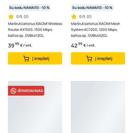
Su kodu NAMAI10: -10 %
Su kodu NAMAI10: -10 %
0/5
(
0
)
0/5
(
0
)
Maršrutizatorius XIAOMI Wireless
Maršrutizatorius XIAOMI Mesh
Router AX1500, 1500 Mbps,
System AC1200, 1200 Mbps,
baltos sp., DVB4412GL
baltos sp., DVB4452GL
99
99
39
42
€ / vnt.
€ / vnt.
Į krepšelį
Į krepšelį
IŠPARDAVIMAS