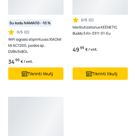
0/5
(
0
)
Su kodu NAMAI10: -10 %
Maršrutizatorius KEENETIC
0/5
(
0
)
Buddy 5 Kn-3311-01-Eu
WiFi signalo stiprintuvas XIAOMI
Mi AC1200, juodos sp.,
99
49
€ / vnt.
DVB4348GL
99
34
€ / vnt.
Tikrinti likutį
Tikrinti likutį