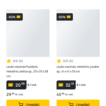
-30%
-30%
0/5
(
0
)
0/5
(
0
)
Lauko vazonas Puodynė,
Lauko vazonas, metalinis, juodos
metalinis, baltos sp., 33 x 33 x 28
sp., 41 x 41 x 33 cm.
cm.
99
19
20
32
€ / vnt.
€ / vnt.
29
99
45
99
€ / vnt.
€ / vnt.
Į krepšelį
Į krepšelį