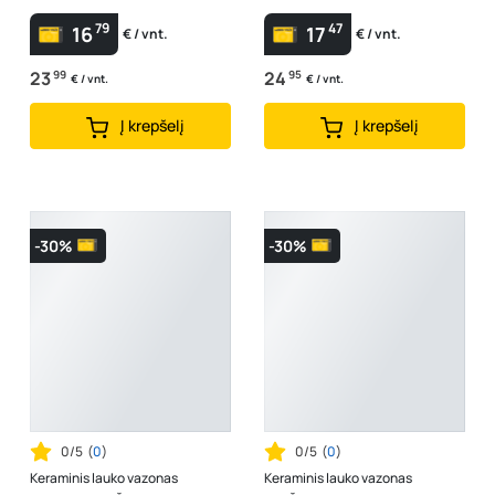
79
47
16
17
€ / vnt.
€ / vnt.
23
99
24
95
€ / vnt.
€ / vnt.
Į krepšelį
Į krepšelį
-30%
-30%
0/5
(
0
)
0/5
(
0
)
Keraminis lauko vazonas
Keraminis lauko vazonas