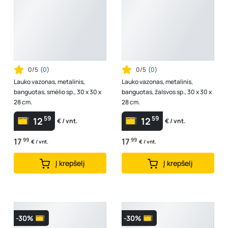
0/5
(
0
)
0/5
(
0
)
Lauko vazonas, metalinis,
Lauko vazonas, metalinis,
banguotas, smėlio sp., 30 x 30 x
banguotas, žalsvos sp., 30 x 30 x
28 cm.
28 cm.
59
59
12
12
€ / vnt.
€ / vnt.
17
99
17
99
€ / vnt.
€ / vnt.
Į krepšelį
Į krepšelį
-30%
-30%