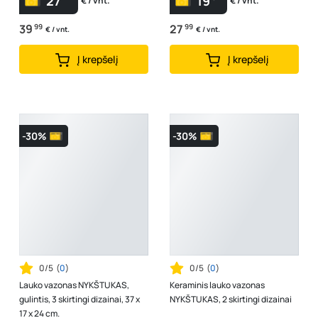
27
19
€ / vnt.
€ / vnt.
39
99
27
99
€ / vnt.
€ / vnt.
Į krepšelį
Į krepšelį
-30%
-30%
0/5
(
0
)
0/5
(
0
)
Lauko vazonas NYKŠTUKAS,
Keraminis lauko vazonas
gulintis, 3 skirtingi dizainai, 37 x
NYKŠTUKAS, 2 skirtingi dizainai
17 x 24 cm.