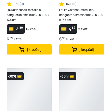
0/5
(
0
)
0/5
(
0
)
Lauko vazonas, metalinis,
Lauko vazonas, metalinis,
banguotas, smėlio sp., 20 x 20 x
banguotas, kreminės sp., 20 x 20
17,8 cm.
x 17,8 cm.
89
89
4
4
€ / vnt.
€ / vnt.
6
99
6
99
€ / vnt.
€ / vnt.
Į krepšelį
Į krepšelį
-30%
-30%