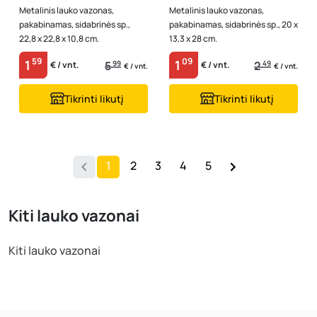
Metalinis lauko vazonas,
Metalinis lauko vazonas,
pakabinamas, sidabrinės sp.,
pakabinamas, sidabrinės sp., 20 x
22,8 x 22,8 x 10,8 cm.
13,3 x 28 cm.
59
09
1
1
5
99
2
49
€ / vnt.
€ / vnt.
€ / vnt.
€ / vnt.
Tikrinti likutį
Tikrinti likutį
1
2
3
4
5
Kiti lauko vazonai
Kiti lauko vazonai