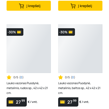
Į krepšelį
Į krepšelį
-30%
-30%
0/5
(
0
)
0/5
(
0
)
Lauko vazonas Puodynė,
Lauko vazonas Puodynė,
metalinis, rudos sp., 42 x 42 x 21
metalinis, baltos sp., 42 x 42 x 21
cm.
cm.
99
99
27
27
€ / vnt.
€ / vnt.