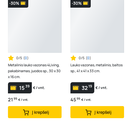
-30%
-30%
0/5
(
0
)
0/5
(
0
)
Metalinis lauko vazonas 4Living,
Lauko vazonas, metalinis, baltos
pakabinamas, juodos sp., 30 x 30
sp., 41 x 41 x 33 cm.
x 16 cm.
39
19
15
32
€ / vnt.
€ / vnt.
21
99
45
99
€ / vnt.
€ / vnt.
Į krepšelį
Į krepšelį