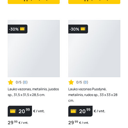
-30%
-30%
0/5
(
0
)
0/5
(
0
)
Lauko vazonas, metalinis, juodos
Lauko vazonas Puodynė,
sp., 31,5 x 31,5 x 28,5 cm.
metalinis, rudos sp., 33 x 33 x 28
cm.
99
99
20
20
€ / vnt.
€ / vnt.
29
99
29
99
€ / vnt.
€ / vnt.