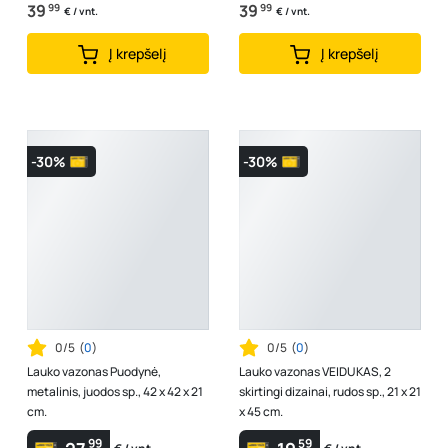
39
99
39
99
€ / vnt.
€ / vnt.
Į krepšelį
Į krepšelį
-30%
-30%
0/5
(
0
)
0/5
(
0
)
Lauko vazonas Puodynė,
Lauko vazonas VEIDUKAS, 2
metalinis, juodos sp., 42 x 42 x 21
skirtingi dizainai, rudos sp., 21 x 21
cm.
x 45 cm.
99
59