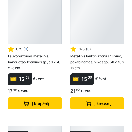
0/5
(
0
)
0/5
(
0
)
Lauko vazonas, metalinis,
Metalinis lauko vazonas 4Living,
banguotas, kreminės sp., 30 x 30
pakabinamas, pilkos sp., 30 x 30 x
x 28 cm.
16 cm.
59
39
12
15
€ / vnt.
€ / vnt.
17
99
21
99
€ / vnt.
€ / vnt.
Į krepšelį
Į krepšelį