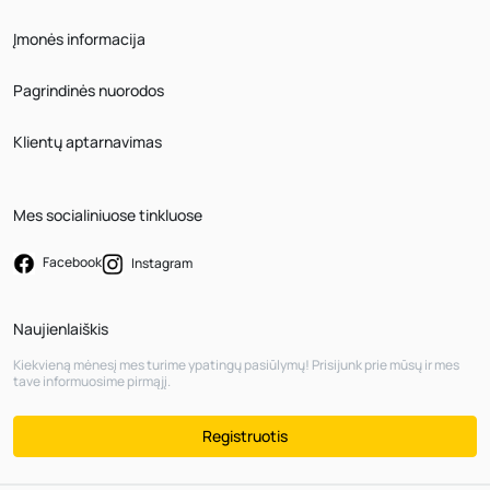
Įmonės informacija
Pagrindinės nuorodos
Klientų aptarnavimas
Mes socialiniuose tinkluose
Facebook
Instagram
Naujienlaiškis
Kiekvieną mėnesį mes turime ypatingų pasiūlymų! Prisijunk prie mūsų ir mes
tave informuosime pirmąjį.
Registruotis