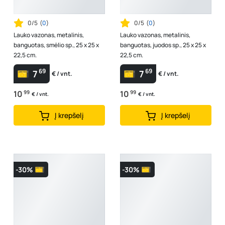
0/5
(
0
)
0/5
(
0
)
Lauko vazonas, metalinis,
Lauko vazonas, metalinis,
banguotas, smėlio sp., 25 x 25 x
banguotas, juodos sp., 25 x 25 x
22,5 cm.
22,5 cm.
69
69
7
7
€ / vnt.
€ / vnt.
10
99
10
99
€ / vnt.
€ / vnt.
Į krepšelį
Į krepšelį
-30%
-30%