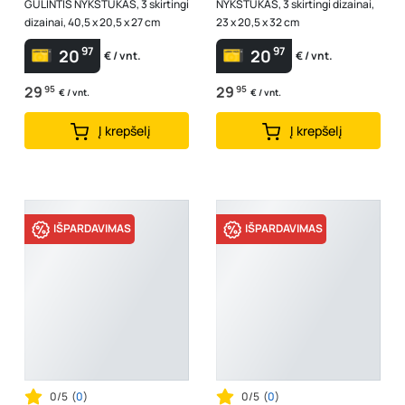
GULINTIS NYKŠTUKAS, 3 skirtingi
NYKŠTUKAS, 3 skirtingi dizainai,
dizainai, 40,5 x 20,5 x 27 cm
23 x 20,5 x 32 cm
97
97
20
20
€ / vnt.
€ / vnt.
29
95
29
95
€ / vnt.
€ / vnt.
Į krepšelį
Į krepšelį
IŠPARDAVIMAS
IŠPARDAVIMAS
0/5
(
0
)
0/5
(
0
)