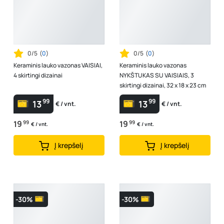
0/5
(
0
)
0/5
(
0
)
Keraminis lauko vazonas VAISIAI,
Keraminis lauko vazonas
4 skirtingi dizainai
NYKŠTUKAS SU VAISIAIS, 3
skirtingi dizainai, 32 x 18 x 23 cm
99
99
13
13
€ / vnt.
€ / vnt.
19
99
19
99
€ / vnt.
€ / vnt.
Į krepšelį
Į krepšelį
-30%
-30%