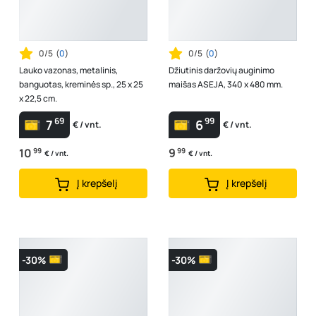
0/5
(
0
)
0/5
(
0
)
Lauko vazonas, metalinis,
Džiutinis daržovių auginimo
banguotas, kreminės sp., 25 x 25
maišas ASEJA, 340 x 480 mm.
x 22,5 cm.
69
99
7
6
€ / vnt.
€ / vnt.
10
99
9
99
€ / vnt.
€ / vnt.
Į krepšelį
Į krepšelį
-30%
-30%