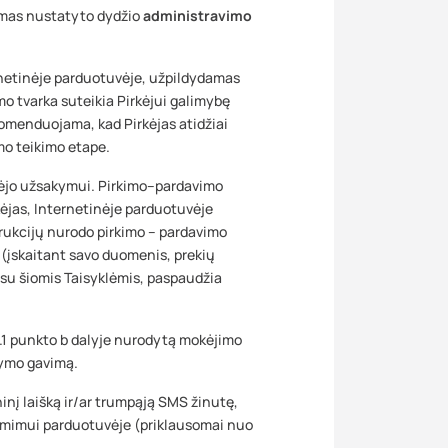
mas nustatyto dydžio
administravimo
netinėje parduotuvėje, užpildydamas
 tvarka suteikia Pirkėjui galimybę
ekomenduojama, kad Pirkėjas atidžiai
mo teikimo etape.
ėjo užsakymui. Pirkimo–pardavimo
rkėjas, Internetinėje parduotuvėje
rukcijų nurodo pirkimo – pardavimo
 (įskaitant savo duomenis, prekių
 su šiomis Taisyklėmis, paspaudžia
.1 punkto b dalyje nurodytą mokėjimo
kymo gavimą.
nį laišką ir/ar trumpąją SMS žinutę,
iėmimui parduotuvėje (priklausomai nuo