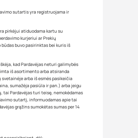
vimo sutartis yra registruojama ir
a pirkėjui atiduodama kartu su
erdavimo kurjeriui ar Prekių
būdas buvo pasirinktas bei kuris iš
iškėja, kad Pardavėjas neturi galimybės
išimta iš asortimento arba atsiranda
 svetainėje arba iš esmės pasikeičia
kaina, sumažėja pasiūla ir pan.) arba jeigu
ų, tai Pardavėjas turi teisę, nemokėdamas
rdavimo sutartį, informuodamas apie tai
ardavėjas grąžins sumokėtas sumas per 14
et neapsiribojant, dėl: