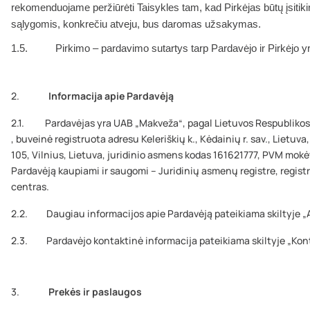
rekomenduojame peržiūrėti Taisykles tam, kad Pirkėjas būtų įsitiki
sąlygomis, konkrečiu atveju, bus daromas užsakymas.
1.5. Pirkimo – pardavimo sutartys tarp Pardavėjo ir Pirkėjo yr
2.
Informacija apie Pardavėją
2.1. Pardavėjas yra UAB „Makveža“, pagal Lietuvos Respublikos į
, buveinė registruota adresu Keleriškių k., Kėdainių r. sav., Lietuv
105, Vilnius, Lietuva, juridinio asmens kodas 161621777, PVM mok
Pardavėją kaupiami ir saugomi – Juridinių asmenų registre, regist
centras.
2.2. Daugiau informacijos apie Pardavėją pateikiama skiltyje „
2.3. Pardavėjo kontaktinė informacija pateikiama skiltyje „Kont
3.
Prekės ir paslaugos