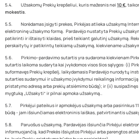
5.4. Užsakomų Prekių krepšeliui, kuris mažesnis nei
10 €
,
taiko
mokestis
.
5.5. Norėdamas įsigyti prekes, Pirkėjas atlieka užsakymą Inter
elektroninę užsakymo formą. Pardavėjo nustatyta Prekių užsakymo
patikrinti ir ištaisyti klaidas, prieš teikiant galutinį užsakymą. R
perskaitytų ir patikrintų teikiamą užsakymą, kiekviename užsaky
5.6. Pirkimo–pardavimo sutartis yra sudaroma kiekvienam Pirk
sutartis laikoma sudaryta kai įvykdomos visos šios sąlygos: (i) Pi
suformavęs Prekių krepšelį, laikydamasis Pardavėjo nurodytų inst
sutarties sudarymui ir užsakymo įvykdymui reikalingą informaciją
pristatymo adresą arba prekių atsiėmimo būdą); ir (ii) susipažinęs
mygtuką „Užsakyti“ ir pilnai apmoka užsakymą..
5.7. Pirkėjui pateikus ir apmokėjus užsakymą arba pasirinkus 11
būdą - jam išsiunčiamas elektroninis laiškas, patvirtinantis užsa
5.8. Paruošus užsakymą, Pardavėjas išsiunčia Pirkėjui elektroni
informuojančią, kad Prekės išsiųstos Pirkėjui arba parengtos ats
to, kuris Prekių pristatymo būdas buvo pasirinktas).