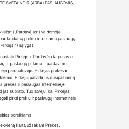
O SVETAINE IR (ARBA) PASLAUGOMIS,
kveža“ („Pardavėjas“) valdomoje
parduodamų prekių ir teikiamų paslaugų
Pirkėjai“) sąlygas.
ustato Pirkėjo ir Pardavėjo tarpusavio
kių ir paslaugų pirkimu – pardavimu
inėje parduotuvėje. Pirkėjas prekes ir
syklėmis. Pirkėjui patvirtinus susipažinimą
mas prekes ir paslaugas Internetinėje
d jas suprato. Tuo atveju, kai Pirkėjas
gali pirkti prekių ir paslaugų Internetinėje
ities poreikiams.
iekvieną kartą užsakant Prekes,