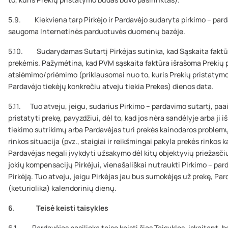
5.9. Kiekviena tarp Pirkėjo ir Pardavėjo sudaryta pirkimo – parda
saugoma Internetinės parduotuvės duomenų bazėje.
5.10. Sudarydamas Sutartį Pirkėjas sutinka, kad Sąskaita faktūr
prekėmis. Pažymėtina, kad PVM sąskaita faktūra išrašoma Prekių p
atsiėmimo/priėmimo (priklausomai nuo to, kuris Prekių pristatymo 
Pardavėjo tiekėjų konkrečiu atveju tiekia Prekes) dienos data.
5.11. Tuo atveju, jeigu, sudarius Pirkimo – pardavimo sutartį, paa
pristatyti prekę, pavyzdžiui, dėl to, kad jos nėra sandėlyje arba ji 
tiekimo sutrikimų arba Pardavėjas turi prekės kainodaros problemų
rinkos situacija (pvz., staigiai ir reikšmingai pakyla prekės rinkos 
Pardavėjas negali įvykdyti užsakymo dėl kitų objektyvių priežasči
jokių kompensacijų Pirkėjui, vienašališkai nutraukti Pirkimo – pa
Pirkėją. Tuo atveju, jeigu Pirkėjas jau bus sumokėjęs už prekę, P
(keturiolika) kalendorinių dienų.
6. Teisė keisti taisykles
6.1. Pardavėjas pasilieka teisę keisti šias Taisykles, įskaitant, b