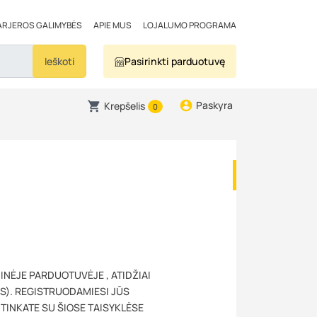
ARJEROS GALIMYBĖS
APIE MUS
LOJALUMO PROGRAMA
Ieškoti
Pasirinkti parduotuvę
Paskyra
Krepšelis
0
NĖJE PARDUOTUVĖJE , ATIDŽIAI
ĖS). REGISTRUODAMIESI JŪS
UTINKATE SU ŠIOSE TAISYKLĖSE