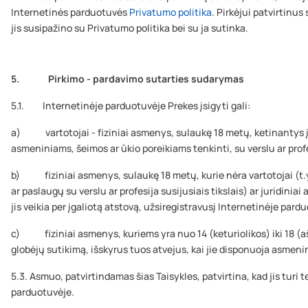
Internetinės parduotuvės
Privatumo politika
. Pirkėjui patvirtinu
jis susipažino su Privatumo politika bei su ja sutinka.
5. Pirkimo - pardavimo sutarties sudarymas
5.1. Internetinėje parduotuvėje Prekes įsigyti gali:
a) vartotojai - fiziniai asmenys, sulaukę 18 metų, ketinantys įs
asmeniniams, šeimos ar ūkio poreikiams tenkinti, su verslu ar profe
b) fiziniai asmenys, sulaukę 18 metų, kurie nėra vartotojai (t.y.
ar paslaugų su verslu ar profesija susijusiais tikslais) ar juridiniai
jis veikia per įgaliotą atstovą, užsiregistravusį Internetinėje par
c) fiziniai asmenys, kuriems yra nuo 14 (keturiolikos) iki 18 (aš
globėjų sutikimą, išskyrus tuos atvejus, kai jie disponuoja asmen
5.3. Asmuo, patvirtindamas šias Taisykles, patvirtina, kad jis turi t
parduotuvėje.