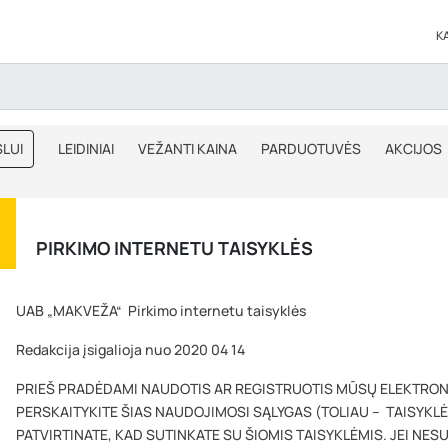
K
LUI
LEIDINIAI
VEŽANTI KAINA
PARDUOTUVĖS
AKCIJOS
BLOGAS
IŠPARDAVIMAS
PIRKIMO INTERNETU TAISYKLĖS
UAB „MAKVEŽA“ Pirkimo internetu taisyklės
Redakcija įsigalioja nuo 2020 04 14
PRIEŠ PRADĖDAMI NAUDOTIS AR REGISTRUOTIS MŪSŲ ELEKTRONI
PERSKAITYKITE ŠIAS NAUDOJIMOSI SĄLYGAS (TOLIAU – TAISYKL
PATVIRTINATE, KAD SUTINKATE SU ŠIOMIS TAISYKLĖMIS. JEI NES