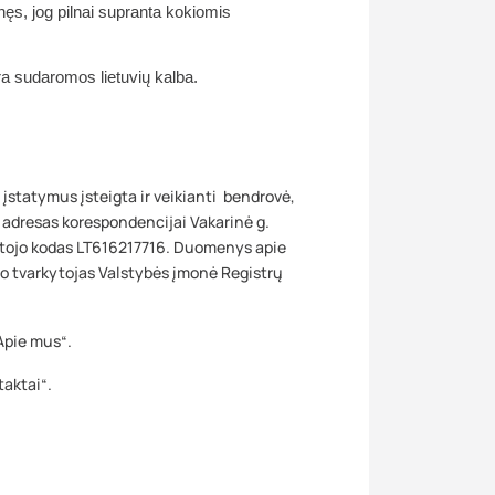
nęs, jog pilnai supranta kokiomis
a sudaromos lietuvių kalba.
statymus įsteigta ir veikianti bendrovė,
a, adresas korespondencijai Vakarinė g.
ėtojo kodas LT‎616217716. Duomenys apie
ro tvarkytojas Valstybės įmonė Registrų
Apie mus“.
aktai“.