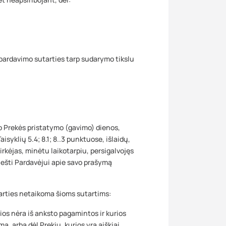
pardavimo sutarties tarp sudarymo tikslu
uo Prekės pristatymo (gavimo) dienos,
yklių 5.4; 8.1; 8..3 punktuose, išlaidų,
irkėjas, minėtu laikotarpiu, persigalvojęs
anešti Pardavėjui apie savo prašymą
tarties netaikoma šioms sutartims:
 nėra iš anksto pagamintos ir kurios
, arba dėl Prekių, kurios yra aiškiai