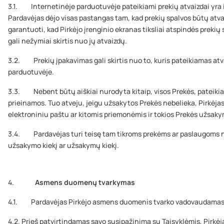
3.1. Internetinėje parduotuvėje pateikiami prekių atvaizdai yra i
Pardavėjas dėjo visas pastangas tam, kad prekių spalvos būtų atva
garantuoti, kad Pirkėjo įrenginio ekranas tiksliai atspindės prekių
gali nežymiai skirtis nuo jų atvaizdų.
3.2. Prekių įpakavimas gali skirtis nuo to, kuris pateikiamas at
parduotuvėje.
3.3. Nebent būtų aiškiai nurodyta kitaip, visos Prekės, pateiki
prieinamos. Tuo atveju, jeigu užsakytos Prekės nebelieka, Pirkėja
elektroniniu paštu ar kitomis priemonėmis ir tokios Prekės užsa
3.4. Pardavėjas turi teisę tam tikroms prekėms ar paslaugoms 
užsakymo kiekį ar užsakymų kiekį.
4.
Asmens duomenų tvarkymas
4.1. Pardavėjas Pirkėjo asmens duomenis tvarko vadovaudamasis
4.2. Prieš patvirtindamas savo susipažinimą su Taisyklėmis, Pirkėja