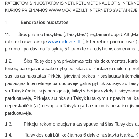
PATEIKTOMIS NUOSTATOMIS NETURĖTUMĖTE NAUDOTIS INTERNET
KURIOS PRIEINAMOS WWW.MOKIVEZI.LT INTERNETO SVETAINĖJE.
1.
Bendrosios nuostatos
1.1. Šios pirkimo taisyklės („Taisyklės“) reglamentuoja UAB „Ma
interneto svetainėje
www.mokivezi.lt
(„Internetinė parduotuvė“) 
pirkimo - pardavimo Taisyklių 5.1. punkte nurodytiems asmenims („
1.2. Šios Taisyklės yra privalomas teisinis dokumentas, kuris n
teises, pareigas ir atsakomybę bei kitas su Pardavėjo siūlomų pre
susijusias nuostatas Pirkėjui įsigyjant prekes ir paslaugas
Internet
paslaugas
Internetinėje parduotuvėje gali įsigyti tik sutikęs su Tai
su Taisyklėmis, jis įsipareigoja jų laikytis bei jas vykdyti. Įsigyda
parduotuvėje, Pirkėjas sutinka su Taisyklių taikymu ir patvirtina, ka
neperskaitė ir (ar) nesuprato Taisyklių arba su jomis nesutiko, jis ne
parduotuvėje.
1.3. Pirkėjui rekomenduojama atsispausdinti šias Taisykles ate
1.4. Taisyklės gali būti keičiamos 6 dalyje nustatyta tvarka. K