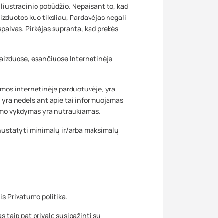
liustracinio pobūdžio. Nepaisant to, kad
izduotos kuo tiksliau, Pardavėjas negali
 spalvas. Pirkėjas supranta, kad prekės
vaizduose, esančiuose Internetinėje
amos internetinėje parduotuvėje, yra
s yra nedelsiant apie tai informuojamas
kymo vykdymas yra nutraukiamas.
nustatyti minimalų ir/arba maksimalų
 Privatumo politika.
s taip pat privalo susipažinti su