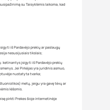
s susipažinimą su Taisyklėmis laikoma, kad
igyti iš Pardavėjo prekių ar paslaugų
sija nesusijusiais tikslais;
 ketinantys įsigyti iš Pardavėjo prekių
 asmenys. Jei Pirkėjas yra juridinis asmuo,
duotuvėje nustatyta tvarka;
tuoniolikos) metų, jeigu yra gavę tėvų ar
inėmis lėšomis.
eisę pirkti Prekes šioje internetinėje