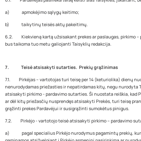
a) apmokėjimo sąlygų keitimo;
b) taikytinų teisės aktų pakeitimų.
6.2. Kiekvieną kartą užsisakant prekes ar paslaugas, pirkimo – 
bus taikoma tuo metu galiojanti Taisyklių redakcija.
7. Teisė atsisakyti sutarties. Prekių grąžinimas
7.1. Pirkėjas – vartotojas turi teisę per 14 (keturiolika) dienų n
nenurodydamas priežasties ir nepatirdamas kitų, negu nurodyta Tais
atsisakyti pirkimo - pardavimo sutarties. Ši nuostata reiškia, kad P
ar dėl kitų priežasčių nusprendęs atsisakyti Prekės, turi teisę pr
grąžinti prekes Pardavėjui ir susigrąžinti sumokėtus pinigus.
7.2. Pirkėjo - vartotojo teisė atsisakyti pirkimo – pardavimo su
a) pagal specialius Pirkėjo nurodymus pagamintų prekių, kurios
gaminamos atsižvelgiant į Pirkėjo asmeninį pasirinkimą ar nurodymą