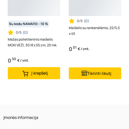
0/5
(
0
)
Su kodu NAMAI10: -10 %
Maišelis su rankenėlėmis, 22/5,5
0/5
(
0
)
x 45
Mažas polietileninis maišelis
MOKI VEŽI, 30/8 x 55 cm, 20 mk.
01
0
€ / vnt.
30
0
€ / vnt.
Į krepšelį
Tikrinti likutį
Įmonės informacija