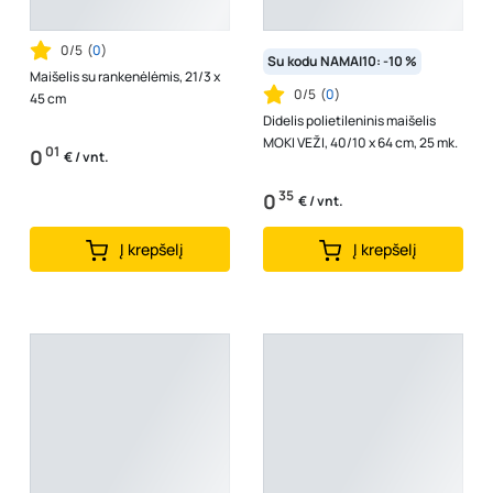
0/5
(
0
)
Su kodu NAMAI10: -10 %
Maišelis su rankenėlėmis, 21/3 x
0/5
(
0
)
45 cm
Didelis polietileninis maišelis
MOKI VEŽI, 40/10 x 64 cm, 25 mk.
01
0
€ / vnt.
35
0
€ / vnt.
Į krepšelį
Į krepšelį