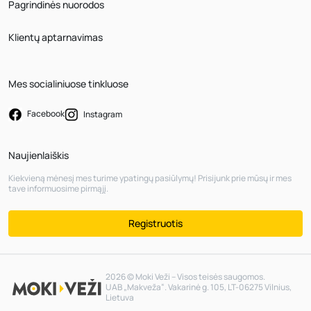
Pagrindinės nuorodos
Klientų aptarnavimas
Mes socialiniuose tinkluose
Facebook
Instagram
Naujienlaiškis
Kiekvieną mėnesį mes turime ypatingų pasiūlymų! Prisijunk prie mūsų ir mes
tave informuosime pirmąjį.
Registruotis
2026 © Moki Veži – Visos teisės saugomos.
UAB „Makveža“. Vakarinė g. 105, LT-06275 Vilnius,
Lietuva