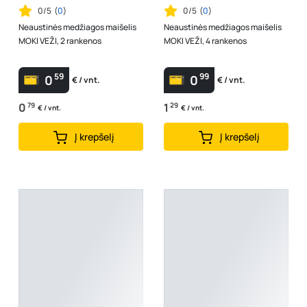
0/5
(
0
)
0/5
(
0
)
Neaustinės medžiagos maišelis
Neaustinės medžiagos maišelis
MOKI VEŽI, 2 rankenos
MOKI VEŽI, 4 rankenos
59
99
0
0
€ / vnt.
€ / vnt.
0
79
1
29
€ / vnt.
€ / vnt.
Į krepšelį
Į krepšelį