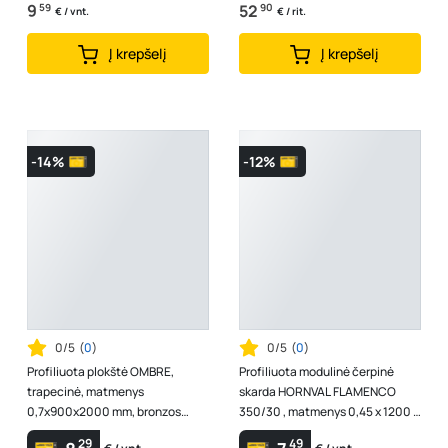
9
59
52
90
€ / vnt.
€ / rit.
Į krepšelį
Į krepšelį
-14%
-12%
0/5
(
0
)
0/5
(
0
)
Profiliuota plokštė OMBRE,
Profiliuota modulinė čerpinė
trapecinė, matmenys
skarda HORNVAL FLAMENCO
0,7x900x2000 mm, bronzos
350/30 , matmenys 0,45 x 1200 x
spalva, PVC lakštai skirti
711 mm, 1 vnt. - 0,853 m2., ruda s...
29
49