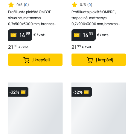
0/5
(
0
)
0/5
(
0
)
Profiliuota plokštė OMBRE ,
Profiliuota plokštė OMBRE ,
sinusinė, matmenys
trapecinė, matmenys
0,7x900x3000 mm, bronzos
0,7x900x3000 mm, bronzos
spalva, PVC lakštai skirti
spalva, PVC lakštai skirti
99
99
14
14
€ / vnt.
€ / vnt.
pastogėms, terasoms
pastogėms, terasoms
21
99
21
99
€ / vnt.
€ / vnt.
Į krepšelį
Į krepšelį
-32%
-32%