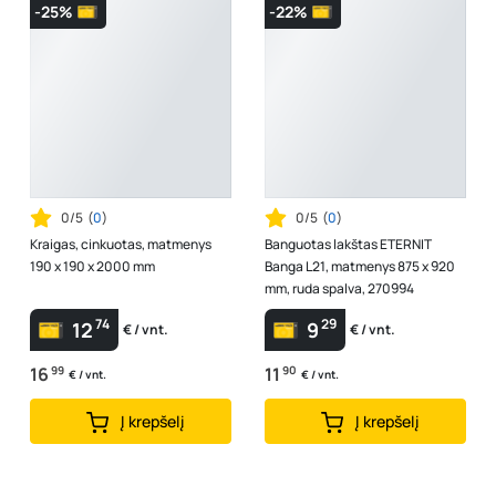
-25%
-22%
0/5
(
0
)
0/5
(
0
)
Kraigas, cinkuotas, matmenys
Banguotas lakštas ETERNIT
190 x 190 x 2000 mm
Banga L21, matmenys 875 x 920
mm, ruda spalva, 270994
74
29
12
9
€ / vnt.
€ / vnt.
16
99
11
90
€ / vnt.
€ / vnt.
Į krepšelį
Į krepšelį