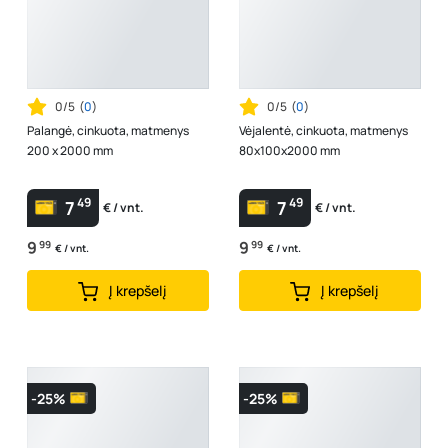
0/5
(
0
)
0/5
(
0
)
Palangė, cinkuota, matmenys
Vėjalentė, cinkuota, matmenys
200 x 2000 mm
80x100x2000 mm
49
49
7
7
€ / vnt.
€ / vnt.
9
99
9
99
€ / vnt.
€ / vnt.
Į krepšelį
Į krepšelį
-25%
-25%