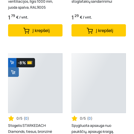
ventiliacijos, Ilgis 1000 mm,
stoglatakių sandarinimui
juoda spalva, RAL9005
79
29
1
1
€ / vnt.
€ / vnt.
Į krepšelį
Į krepšelį
-8%
0/5
(
0
)
0/5
(
0
)
Stogelis STARKEDACH
Spygliuota apsauga nuo
Diamonds, tiesus, bronzinė
paukščių, apsaugo kraigą,