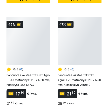
-19%
-17%
0/5
(
0
)
0/5
(
0
)
Banguotas lakštas ETERNIT Agro
Banguotas lakštas ETERNIT
L L00, matmenys 1130 x 1750 mm,
Agro L L21, matmenys 1130 x 1750
nedažyta L00, 66773
mm, ruda spalva, 270989
50
50
17
21
€ / vnt.
€ / vnt.
21
50
25
90
€ / vnt.
€ / vnt.