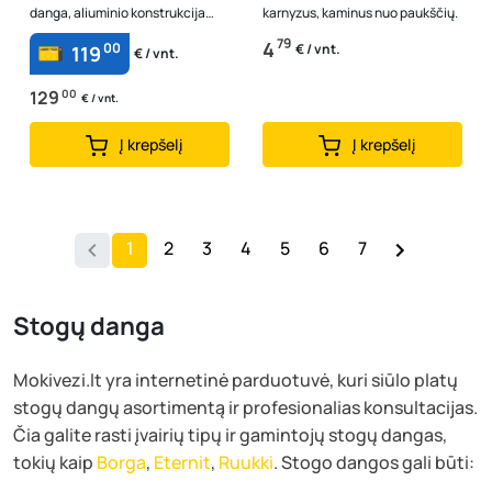
danga, aliuminio konstrukcija
karnyzus, kaminus nuo paukščių.
ruda RAL 8017
79
4
00
€ / vnt.
119
€ / vnt.
129
00
€ / vnt.
Į krepšelį
Į krepšelį
1
2
3
4
5
6
7
Stogų danga
Mokivezi.lt yra internetinė parduotuvė, kuri siūlo platų
stogų dangų asortimentą ir profesionalias konsultacijas.
Čia galite rasti įvairių tipų ir gamintojų stogų dangas,
tokių kaip
Borga
,
Eternit
,
Ruukki
. Stogo dangos gali būti: