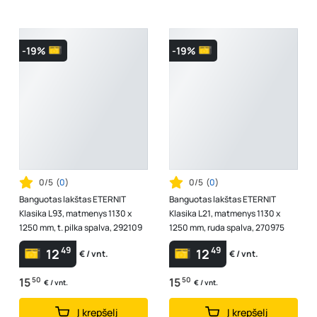
-19%
-19%
0/5
(
0
)
0/5
(
0
)
Banguotas lakštas ETERNIT
Banguotas lakštas ETERNIT
Klasika L93, matmenys 1130 x
Klasika L21, matmenys 1130 x
1250 mm, t. pilka spalva, 292109
1250 mm, ruda spalva, 270975
49
49
12
12
€ / vnt.
€ / vnt.
15
50
15
50
€ / vnt.
€ / vnt.
Į krepšelį
Į krepšelį