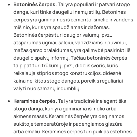
Betoninės čerpės.
Tai yra populiari ir patvari stogo
danga, kuri tinka daugeliui namų stilių. Betoninės
čerpės yra gaminamos iš cemento, smėlio ir vandens
mišinio, kuris yra spaudžiamas ir dažomas.
Betoninės čerpės turi daug privalumų, pvz.,
atsparumas ugniai, šalčiui, vabzdžiams ir puvimui,
mažas garso pralaidumas, yra galimybė pasirinkti iš
daugelio spalvų ir formų. Tačiau betoninės čerpės
taip pat turi trūkumų, pvz., didelis svoris, kuris
reikalauja stiprios stogo konstrukcijos, didesnė
kaina nei kitos stogo dangos, poreikis reguliariai
valyti nuo samanų ir dumblių.
Keraminės čerpės.
Tai yra tradicinė ir elegantiška
stogo danga, kuri yra gaminama iš molio arba
akmens masės. Keraminės čerpės yra deginamos
aukštoje temperatūroje ir padengiamos glazūra
arba emaliu. Keraminės čerpės turi puikias estetines