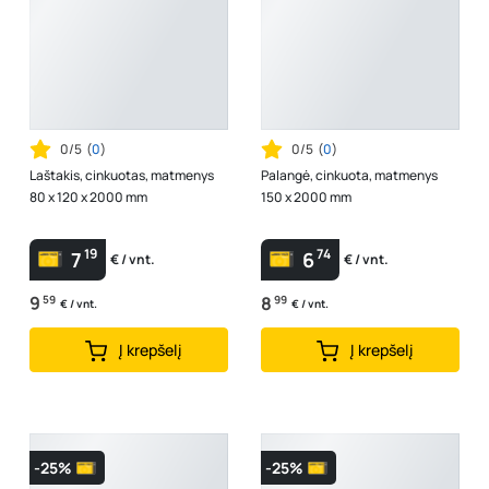
0/5
(
0
)
0/5
(
0
)
Laštakis, cinkuotas, matmenys
Palangė, cinkuota, matmenys
80 x 120 x 2000 mm
150 x 2000 mm
19
74
7
6
€ / vnt.
€ / vnt.
9
59
8
99
€ / vnt.
€ / vnt.
Į krepšelį
Į krepšelį
-25%
-25%