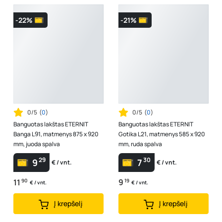
-22%
-21%
0/5
(
0
)
0/5
(
0
)
Banguotas lakštas ETERNIT
Banguotas lakštas ETERNIT
Banga L91, matmenys 875 x 920
Gotika L21, matmenys 585 x 920
mm, juoda spalva
mm, ruda spalva
29
30
9
7
€ / vnt.
€ / vnt.
11
90
9
19
€ / vnt.
€ / vnt.
Į krepšelį
Į krepšelį