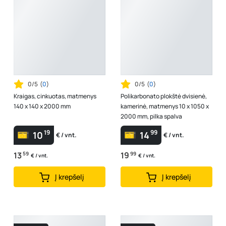
0/5
(
0
)
0/5
(
0
)
Kraigas, cinkuotas, matmenys
Polikarbonato plokštė dvisienė,
140 x 140 x 2000 mm
kamerinė, matmenys 10 x 1050 x
2000 mm, pilka spalva
19
99
10
14
€ / vnt.
€ / vnt.
13
59
19
99
€ / vnt.
€ / vnt.
Į krepšelį
Į krepšelį