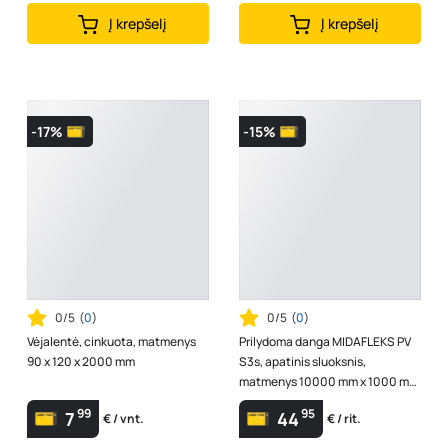
Į krepšelį
Į krepšelį
-17%
-15%
0/5
(
0
)
0/5
(
0
)
Vėjalentė, cinkuota, matmenys
Prilydoma danga MIDAFLEKS PV
90 x 120 x 2000 mm
S3s, apatinis sluoksnis,
matmenys 10000 mm x 1000 mm
x 3 mm, 1 rit. - 10 m², IN000607
99
95
7
44
€ / vnt.
€ / rit.