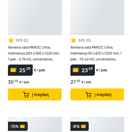
0/5
(
0
)
0/5
(
0
)
Akmens vata PAROC Ultra,
Akmens vata PAROC Ultra,
matmenys 200 x 565 x 1220 mm,
matmenys 50 x 610 x 1220 mm, 1
1 pak. -2,76 m2, universalios
pak. - 10,42 m2, universalios
vatos plokštės, 8577652
vatos plokštės, 8577641
29
49
25
23
€ / pak.
€ / pak.
30
40
27
90
€ / pak.
€ / pak.
Į krepšelį
Į krepšelį
-15%
-8%