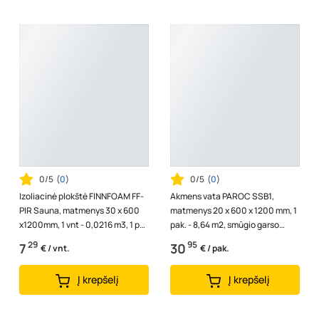
0/5
(
0
)
0/5
(
0
)
Izoliacinė plokštė FINNFOAM FF-
Akmens vata PAROC SSB1,
PIR Sauna, matmenys 30 x 600
matmenys 20 x 600 x 1200 mm, 1
x1200mm, 1 vnt - 0,0216 m3, 1 pak
pak. - 8,64 m2, smūgio garso
- 0,216 m3
izoliavimo plokštės, 8509106
29
95
7
30
€ / vnt.
€ / pak.
Į krepšelį
Į krepšelį