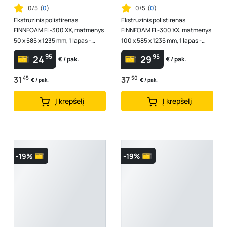
0/5
(
0
)
0/5
(
0
)
Ekstruzinis polistirenas
Ekstruzinis polistirenas
FINNFOAM FL-300 XX, matmenys
FINNFOAM FL-300 XX, matmenys
50 x 585 x 1235 mm, 1 lapas -
100 x 585 x 1235 mm, 1 lapas -
0,722 m2 1 pak.- 3,61 m2
0,723 m2, 1 pak. - 2,17 m2, 930637
95
95
24
29
€ / pak.
€ / pak.
31
45
37
50
€ / pak.
€ / pak.
Į krepšelį
Į krepšelį
-19%
-19%