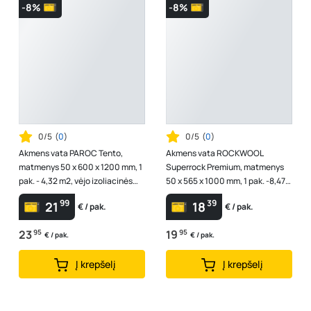
-8%
-8%
0/5
(
0
)
0/5
(
0
)
Akmens vata PAROC Tento,
Akmens vata ROCKWOOL
matmenys 50 x 600 x 1200 mm, 1
Superrock Premium, matmenys
pak. - 4,32 m2, vėjo izoliacinės
50 x 565 x 1000 mm, 1 pak. -8,475
vatos plokštės, 8592874
m2, universalios vatos plokštės,
99
39
21
18
€ / pak.
€ / pak.
3066...
23
95
19
95
€ / pak.
€ / pak.
Į krepšelį
Į krepšelį