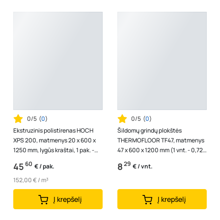
0/5
(
0
)
0/5
(
0
)
Ekstruzinis polistirenas HOCH
Šildomų grindų plokštės
XPS 200, matmenys 20 x 600 x
THERMOFLOOR TF47, matmenys
1250 mm, lygūs kraštai, 1 pak. -
47 x 600 x 1200 mm (1 vnt. - 0,72
0,3 m3
m2).
60
29
45
8
€ / pak.
€ / vnt.
152,00 € / m³
Į krepšelį
Į krepšelį