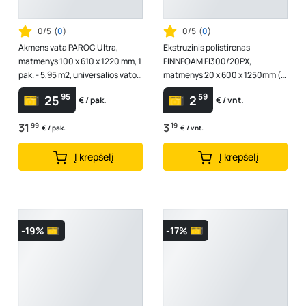
0/5
(
0
)
0/5
(
0
)
Akmens vata PAROC Ultra,
Ekstruzinis polistirenas
matmenys 100 x 610 x 1220 mm, 1
FINNFOAM FI300/20PX,
pak. - 5,95 m2, universalios vatos
matmenys 20 x 600 x 1250mm (1
plokštės, 8577592
vnt. - 0,75 m2), 930491
95
59
25
2
€ / pak.
€ / vnt.
31
99
3
19
€ / pak.
€ / vnt.
Į krepšelį
Į krepšelį
-19%
-17%