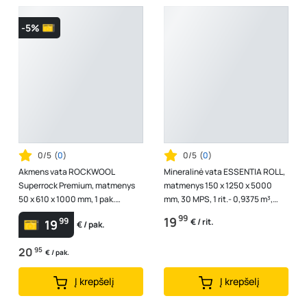
-5%
0/5
(
0
)
0/5
(
0
)
Akmens vata ROCKWOOL
Mineralinė vata ESSENTIA ROLL,
Superrock Premium, matmenys
matmenys 150 x 1250 x 5000
50 x 610 x 1000 mm, 1 pak.
mm, 30 MPS, 1 rit.- 0,9375 m³,
-9,15m2, universalios vatos
universalios vatos plokštės
99
19
99
€ / rit.
19
€ / pak.
plokštės, 306667
20
95
€ / pak.
Į krepšelį
Į krepšelį