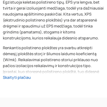
Egzistuoja keletas polistireno tipų. EPS yra lengva, bet
tvirta ir gerai izoliuojanti medžiaga, todėl yra dažniausiai
naudojama apšiltinimo paskirčiai. Kita vertus, XPS
(ekstrudinio polistireno plokštės) yra dar atsparesnė
drėgmei ir spaudimui už EPS medžiaga, todėl tinka
grindims (pamatams), stogams ir kitoms
konstrukcijoms, kurios reikalauja didesnio atsparumo.
Renkantis polistireno plokštes yra svarbu atkreipti
dėmesį į plokštės storį ir šilumos laidumo koeficientą
(W/mk). Reikalavimai polistireno storiui priklauso nuo
pačios izoliacijos reikalavimų ir konstrukcijos tipo.
Įprastai, kuo storesnė polistireno plokštė, tuo didesnė
Skaityti plačiau
šilumos izoliacija. Natūralu, kuo mažesnis laidumas
šilumai, tuo geriau medžiaga izoliuoja. Dėl konkrečių
matmenų rekomenduojame pasitarti su mūsų
specialistais, kuriuos rasite mūsų parduotuvėse.
Atminkite, kad nemažiau verta pasiteirauti pagalbos pas