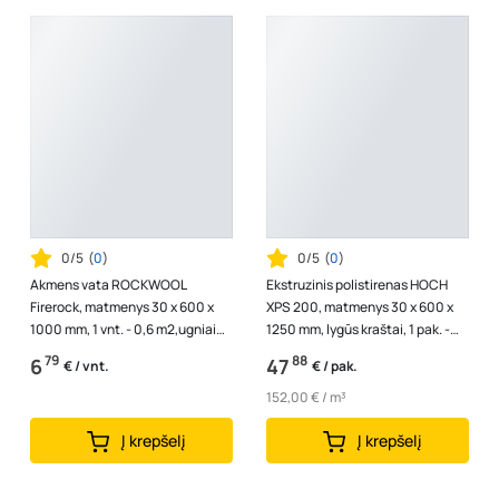
0/5
(
0
)
0/5
(
0
)
Akmens vata ROCKWOOL
Ekstruzinis polistirenas HOCH
Firerock, matmenys 30 x 600 x
XPS 200, matmenys 30 x 600 x
1000 mm, 1 vnt. - 0,6 m2,ugniai
1250 mm, lygūs kraštai, 1 pak. -
atsparios vatos plokštės, 56766
0,32 m3
79
88
6
47
€ / vnt.
€ / pak.
152,00 € / m³
Į krepšelį
Į krepšelį