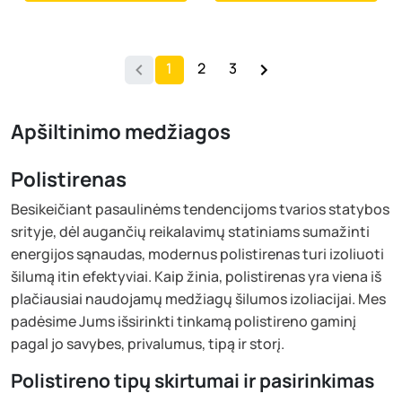
1
2
3
Apšiltinimo medžiagos
Polistirenas
Besikeičiant pasaulinėms tendencijoms tvarios statybos
srityje, dėl augančių reikalavimų statiniams sumažinti
energijos sąnaudas, modernus polistirenas turi izoliuoti
šilumą itin efektyviai. Kaip žinia, polistirenas yra viena iš
plačiausiai naudojamų medžiagų šilumos izoliacijai. Mes
padėsime Jums išsirinkti tinkamą polistireno gaminį
pagal jo savybes, privalumus, tipą ir storį.
Polistireno tipų skirtumai ir pasirinkimas