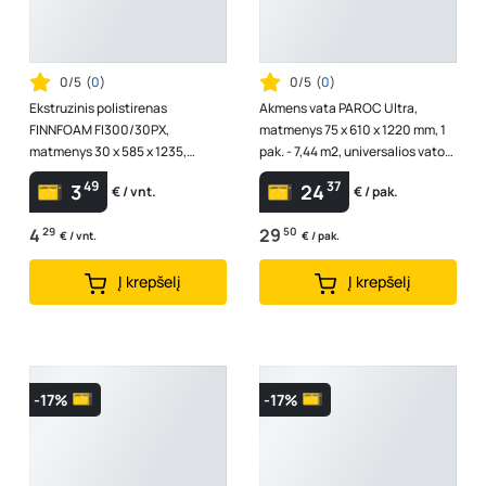
0/5
(
0
)
0/5
(
0
)
Ekstruzinis polistirenas
Akmens vata PAROC Ultra,
FINNFOAM FI300/30PX,
matmenys 75 x 610 x 1220 mm, 1
matmenys 30 x 585 x 1235,
pak. - 7,44 m2, universalios vatos
930514, (1 vnt. - 0,75 m2)
plokštės, 8577659 / 8577660
49
37
3
24
€ / vnt.
€ / pak.
4
29
29
50
€ / vnt.
€ / pak.
Į krepšelį
Į krepšelį
-17%
-17%