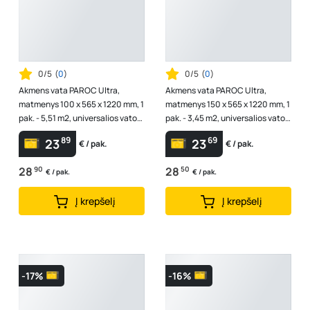
0/5
(
0
)
0/5
(
0
)
Akmens vata PAROC Ultra,
Akmens vata PAROC Ultra,
matmenys 100 x 565 x 1220 mm, 1
matmenys 150 x 565 x 1220 mm, 1
pak. - 5,51 m2, universalios vatos
pak. - 3,45 m2, universalios vatos
plokštės, 8577590
plokštės, 8577602
89
69
23
23
€ / pak.
€ / pak.
28
90
28
50
€ / pak.
€ / pak.
Į krepšelį
Į krepšelį
-17%
-16%