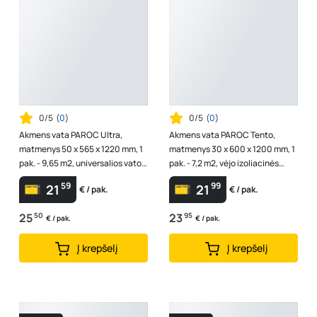
0/5
(
0
)
0/5
(
0
)
Akmens vata PAROC Ultra,
Akmens vata PAROC Tento,
matmenys 50 x 565 x 1220 mm, 1
matmenys 30 x 600 x 1200 mm, 1
pak. - 9,65 m2, universalios vatos
pak. - 7,2 m2, vėjo izoliacinės
plokštės, 8577675
vatos plokštės, 8592870
59
99
21
21
€ / pak.
€ / pak.
25
50
23
95
€ / pak.
€ / pak.
Į krepšelį
Į krepšelį