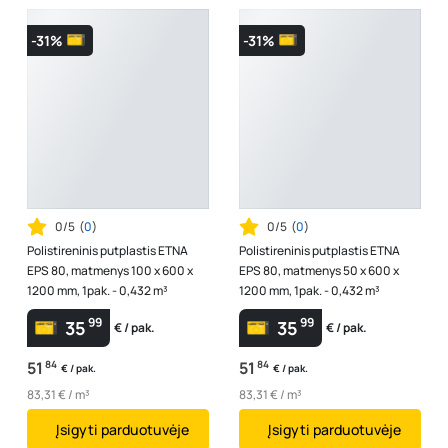
-31%
-31%
0/5
(
0
)
0/5
(
0
)
Polistireninis putplastis ETNA
Polistireninis putplastis ETNA
EPS 80, matmenys 100 x 600 x
EPS 80, matmenys 50 x 600 x
1200 mm, 1pak. - 0,432 m³
1200 mm, 1pak. - 0,432 m³
99
99
35
35
€ / pak.
€ / pak.
51
84
51
84
€ / pak.
€ / pak.
83,31 € / m³
83,31 € / m³
Įsigyti parduotuvėje
Įsigyti parduotuvėje