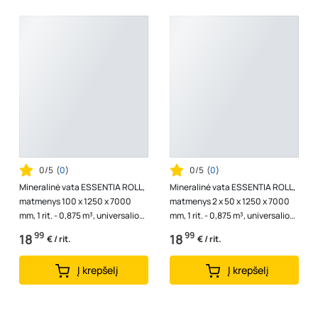
0/5
(
0
)
0/5
(
0
)
Mineralinė vata ESSENTIA ROLL,
Mineralinė vata ESSENTIA ROLL,
matmenys 100 x 1250 x 7000
matmenys 2 x 50 x 1250 x 7000
mm, 1 rit. - 0,875 m³, universalios
mm, 1 rit. - 0,875 m³, universalios
vatos plokštės
vatos plokštės
99
99
18
18
€ / rit.
€ / rit.
Į krepšelį
Į krepšelį