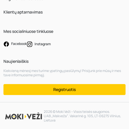
Klientų aptarnavimas
Mes socialiniuose tinkluose
Facebook
Instagram
Naujienlaiškis
Kiekvieną mėnesį mes turime ypatingų pasiūlymų! Prisijunk prie mūsų ir mes
tave informuosime pirmąjį.
Registruotis
2026 © Moki Veži – Visos teisės saugomos.
UAB „Makveža“. Vakarinė g. 105, LT-06275 Vilnius,
Lietuva