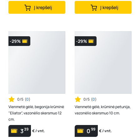
Į krepšelį
Į krepšelį
-29%
-29%
0/5
(
0
)
0/5
(
0
)
Vienmetė gėlė, begonija krūminė
Vienmetė gėlė, krūminė petunija,
"Eliator", vazonėlio skersmuo 12
vazonėlio skersmuo 10 cm.
cm.
39
99
3
0
€ / vnt.
€ / vnt.