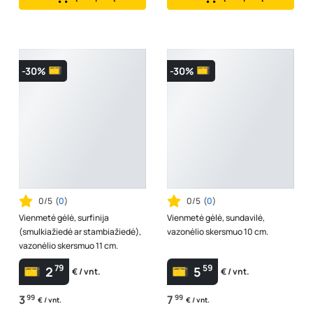
-30%
-30%
0/5
(
0
)
0/5
(
0
)
Vienmetė gėlė, surfinija
Vienmetė gėlė, sundavilė,
(smulkiažiedė ar stambiažiedė),
vazonėlio skersmuo 10 cm.
vazonėlio skersmuo 11 cm.
79
59
2
5
€ / vnt.
€ / vnt.
3
99
7
99
€ / vnt.
€ / vnt.