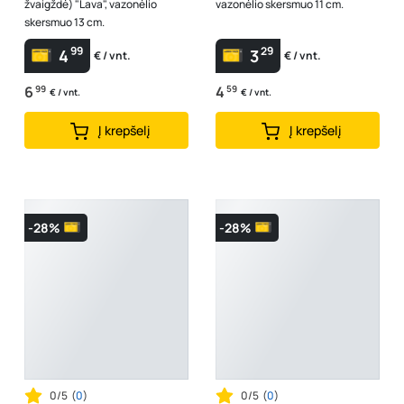
žvaigždė) "Lava", vazonėlio
vazonėlio skersmuo 11 cm.
skersmuo 13 cm.
99
29
4
3
€ / vnt.
€ / vnt.
6
99
4
59
€ / vnt.
€ / vnt.
Į krepšelį
Į krepšelį
-28%
-28%
0/5
(
0
)
0/5
(
0
)