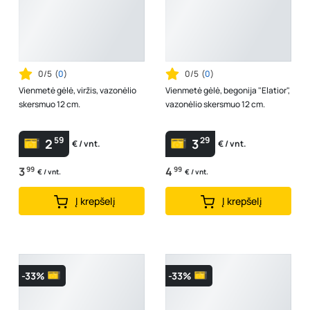
0/5
(
0
)
0/5
(
0
)
Vienmetė gėlė, viržis, vazonėlio
Vienmetė gėlė, begonija "Elatior",
skersmuo 12 cm.
vazonėlio skersmuo 12 cm.
59
29
2
3
€ / vnt.
€ / vnt.
3
99
4
99
€ / vnt.
€ / vnt.
Į krepšelį
Į krepšelį
-33%
-33%