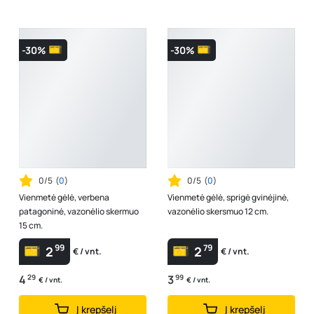
-30%
-30%
0/5
(
0
)
0/5
(
0
)
Vienmetė gėlė, verbena
Vienmetė gėlė, sprigė gvinėjinė,
patagoninė, vazonėlio skermuo
vazonėlio skersmuo 12 cm.
15 cm.
99
79
2
2
€ / vnt.
€ / vnt.
4
29
3
99
€ / vnt.
€ / vnt.
Į krepšelį
Į krepšelį