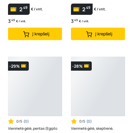
49
49
2
2
€ / vnt.
€ / vnt.
3
49
3
49
€ / vnt.
€ / vnt.
Į krepšelį
Į krepšelį
-29%
-28%
0/5
(
0
)
0/5
(
0
)
Vienmetė gėlė, pentas (Egipto
Vienmetė gėlė, skeptrenė,