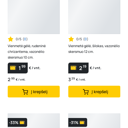
0/5
(
0
)
0/5
(
0
)
Vienmetė gėlė, rudeninė
Vienmetė gėlė, šilokas, vazonėlio
chrizantema, vazonėlio
skersmuo 12 cm.
skersmuo 10 cm.
99
19
1
2
€ / vnt.
€ / vnt.
2
99
3
29
€ / vnt.
€ / vnt.
Į krepšelį
Į krepšelį
-33%
-31%