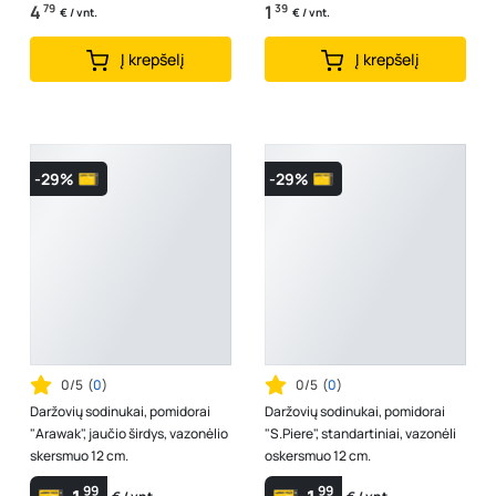
4
79
1
39
€ / vnt.
€ / vnt.
Į krepšelį
Į krepšelį
-29%
-29%
0/5
(
0
)
0/5
(
0
)
Daržovių sodinukai, pomidorai
Daržovių sodinukai, pomidorai
"Arawak", jaučio širdys, vazonėlio
"S.Piere", standartiniai, vazonėli
skersmuo 12 cm.
oskersmuo 12 cm.
99
99