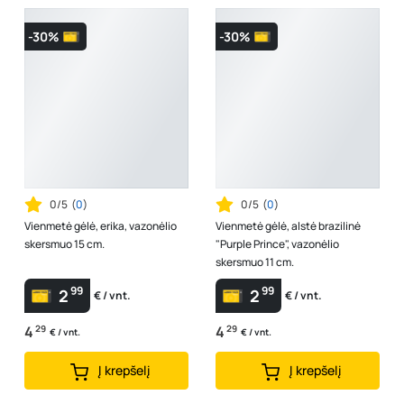
-30%
-30%
0/5
(
0
)
0/5
(
0
)
Vienmetė gėlė, erika, vazonėlio
Vienmetė gėlė, alstė brazilinė
skersmuo 15 cm.
"Purple Prince", vazonėlio
skersmuo 11 cm.
99
99
2
2
€ / vnt.
€ / vnt.
4
29
4
29
€ / vnt.
€ / vnt.
Į krepšelį
Į krepšelį