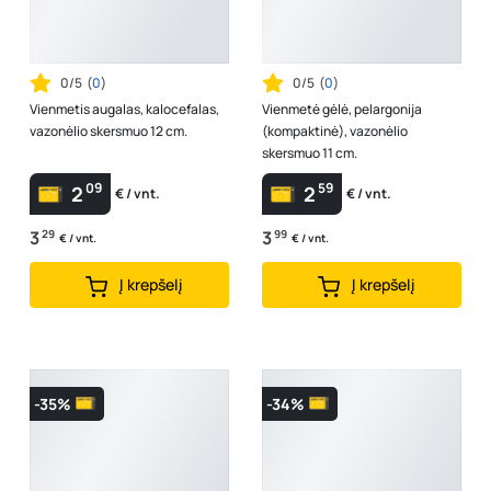
0/5
(
0
)
0/5
(
0
)
Vienmetis augalas, kalocefalas,
Vienmetė gėlė, pelargonija
vazonėlio skersmuo 12 cm.
(kompaktinė), vazonėlio
skersmuo 11 cm.
09
59
2
2
€ / vnt.
€ / vnt.
3
29
3
99
€ / vnt.
€ / vnt.
Į krepšelį
Į krepšelį
-35%
-34%