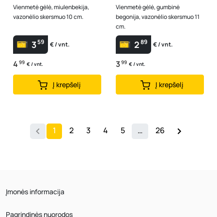
Vienmetė gėlė, miulenbekija,
Vienmetė gėlė, gumbinė
vazonėlio skersmuo 10 cm.
begonija, vazonėlio skersmuo 11
cm.
59
89
3
2
€ / vnt.
€ / vnt.
4
99
3
99
€ / vnt.
€ / vnt.
Į krepšelį
Į krepšelį
1
2
3
4
5
…
26
Įmonės informacija
Pagrindinės nuorodos