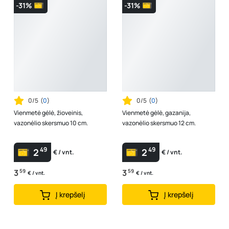
-31%
-31%
0/5
(
0
)
0/5
(
0
)
Vienmetė gėlė, žioveinis,
Vienmetė gėlė, gazanija,
vazonėlio skersmuo 10 cm.
vazonėlio skersmuo 12 cm.
49
49
2
2
€ / vnt.
€ / vnt.
3
59
3
59
€ / vnt.
€ / vnt.
Į krepšelį
Į krepšelį