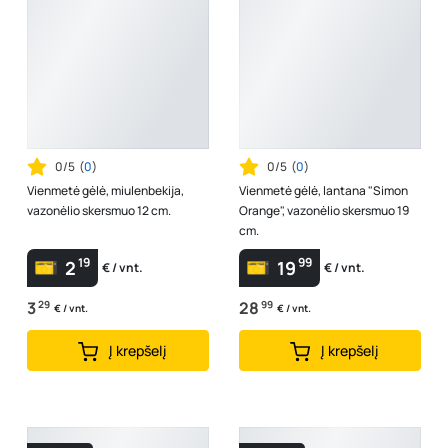
0/5
(
0
)
0/5
(
0
)
Vienmetė gėlė, miulenbekija,
Vienmetė gėlė, lantana "Simon
vazonėlio skersmuo 12 cm.
Orange", vazonėlio skersmuo 19
cm.
19
99
2
19
€ / vnt.
€ / vnt.
3
29
28
99
€ / vnt.
€ / vnt.
Į krepšelį
Į krepšelį