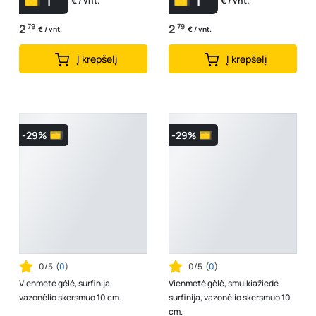
1
1
€ / vnt.
€ / vnt.
2
79
2
79
€ / vnt.
€ / vnt.
Į krepšelį
Į krepšelį
-29%
-29%
0/5
(
0
)
0/5
(
0
)
Vienmetė gėlė, surfinija,
Vienmetė gėlė, smulkiažiedė
vazonėlio skersmuo 10 cm.
surfinija, vazonėlio skersmuo 10
cm.