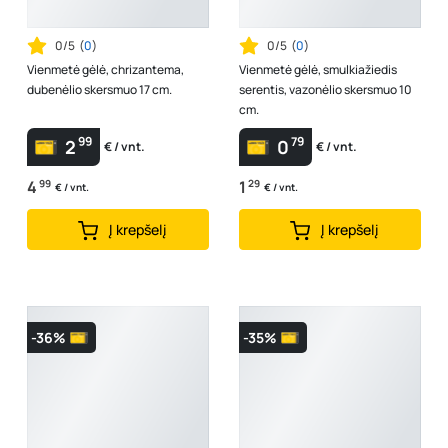
0/5
(
0
)
0/5
(
0
)
Vienmetė gėlė, chrizantema,
Vienmetė gėlė, smulkiažiedis
dubenėlio skersmuo 17 cm.
serentis, vazonėlio skersmuo 10
cm.
99
79
2
0
€ / vnt.
€ / vnt.
4
99
1
29
€ / vnt.
€ / vnt.
Į krepšelį
Į krepšelį
-36%
-35%