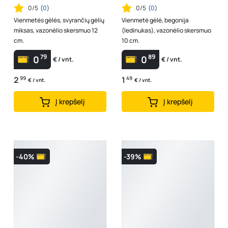
0/5
(
0
)
0/5
(
0
)
Vienmetės gėlės, svyrančių gėlių
Vienmetė gėlė, begonija
miksas, vazonėlio skersmuo 12
(ledinukas), vazonėlio skersmuo
cm.
10 cm.
79
89
0
0
€ / vnt.
€ / vnt.
2
99
1
49
€ / vnt.
€ / vnt.
Į krepšelį
Į krepšelį
-40%
-39%