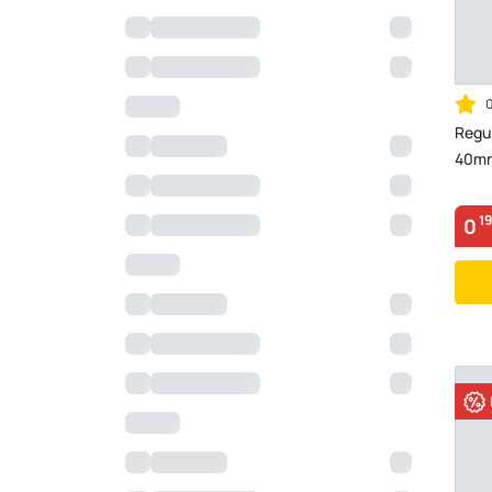
Regu
40mm,
19
0