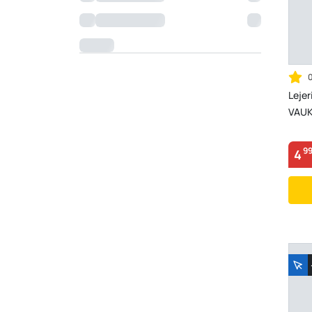
Lejer
VAUKA
9
4