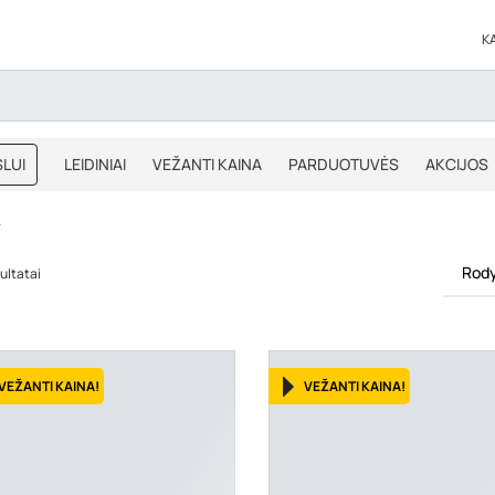
K
LUI
LEIDINIAI
VEŽANTI KAINA
PARDUOTUVĖS
AKCIJOS
BLOGAS
IŠPARDAVIMAS
A
Rody
ultatai
VEŽANTI KAINA!
VEŽANTI KAINA!