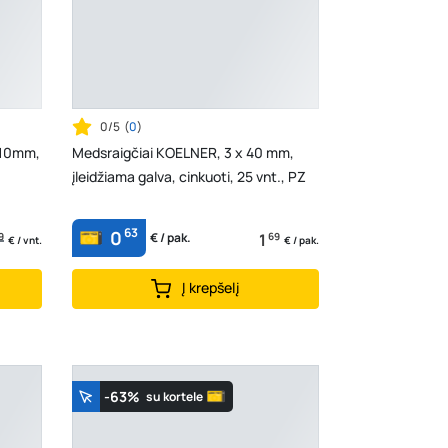
0/5
(
0
)
 10mm,
Medsraigčiai KOELNER, 3 x 40 mm,
įleidžiama galva, cinkuoti, 25 vnt., PZ
63
0
9
1
69
€ / pak.
€ / vnt.
€ / pak.
Į krepšelį
-63%
su kortele