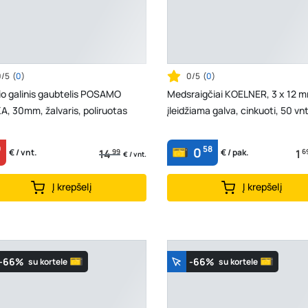
0/5
(
0
)
0/5
(
0
)
io galinis gaubtelis POSAMO
Medsraigčiai KOELNER, 3 x 12 
, 30mm, žalvaris, poliruotas
įleidžiama galva, cinkuoti, 50 vnt
9
58
0
14
99
1
6
€ / vnt.
€ / pak.
€ / vnt.
Į krepšelį
Į krepšelį
-66%
-66%
su kortele
su kortele