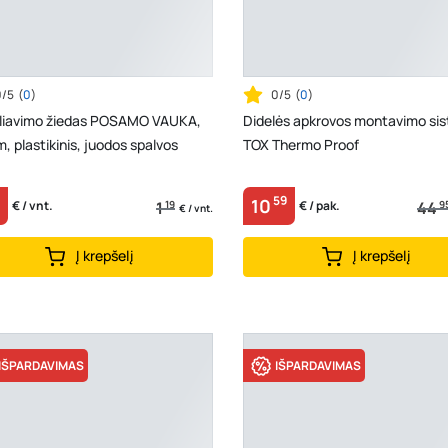
0/5
(
0
)
0/5
(
0
)
liavimo žiedas POSAMO VAUKA,
Didelės apkrovos montavimo si
 plastikinis, juodos spalvos
TOX Thermo Proof
59
10
1
19
44
9
€ / vnt.
€ / pak.
€ / vnt.
Į krepšelį
Į krepšelį
IŠPARDAVIMAS
IŠPARDAVIMAS