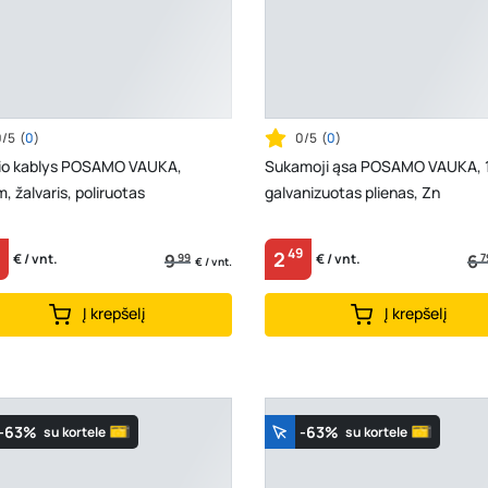
0/5
(
0
)
0/5
(
0
)
rio kablys POSAMO VAUKA,
Sukamoji ąsa POSAMO VAUKA,
 žalvaris, poliruotas
galvanizuotas plienas, Zn
49
2
9
99
6
7
€ / vnt.
€ / vnt.
€ / vnt.
Į krepšelį
Į krepšelį
-63%
-63%
su kortele
su kortele