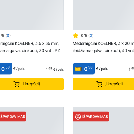
0/5
(
0
)
0/5
(
0
)
raigčiai KOELNER, 3,5 x 35 mm,
Medsraigčiai KOELNER, 3 x 20 
žiama galva, cinkuoti, 30 vnt., PZ
įleidžiama galva, cinkuoti, 40 vnt
58
58
0
0
1
69
1
6
€ / pak.
€ / pak.
€ / pak.
Į krepšelį
Į krepšelį
IŠPARDAVIMAS
IŠPARDAVIMAS