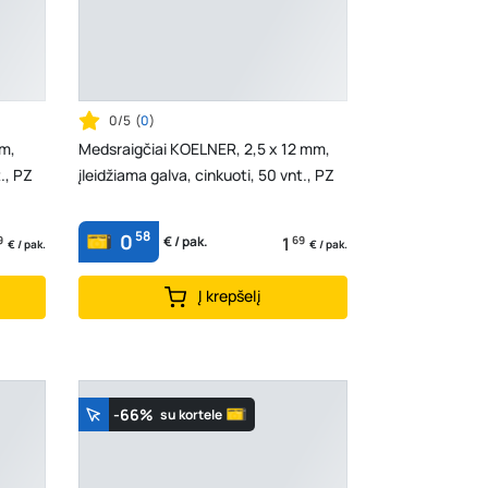
0/5
(
0
)
mm,
Medsraigčiai KOELNER, 2,5 x 12 mm,
., PZ
įleidžiama galva, cinkuoti, 50 vnt., PZ
58
0
9
1
69
€ / pak.
€ / pak.
€ / pak.
Į krepšelį
-66%
su kortele