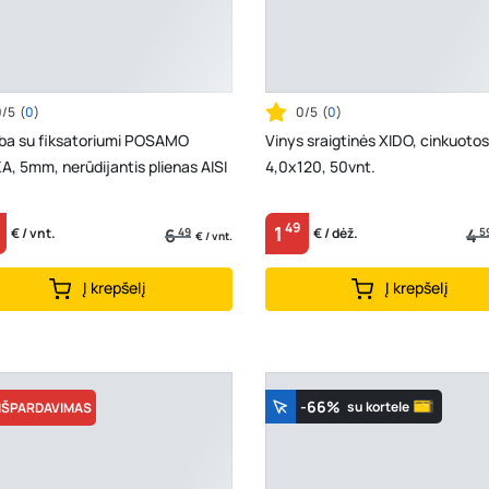
0/5
(
0
)
0/5
(
0
)
ba su fiksatoriumi POSAMO
Vinys sraigtinės XIDO, cinkuotos
, 5mm, nerūdijantis plienas AISI
4,0x120, 50vnt.
49
1
6
49
4
5
€ / vnt.
€ / dėž.
€ / vnt.
Į krepšelį
Į krepšelį
-66%
su kortele
IŠPARDAVIMAS