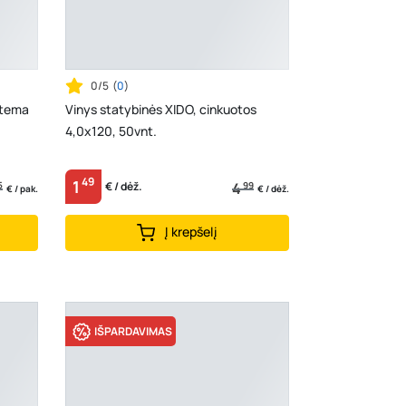
0/5
(
0
)
stema
Vinys statybinės XIDO, cinkuotos
4,0x120, 50vnt.
49
1
5
4
99
€ / dėž.
€ / pak.
€ / dėž.
Į krepšelį
IŠPARDAVIMAS