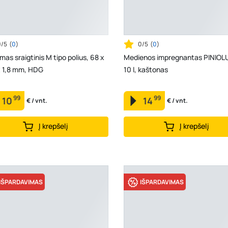
0/5
(
0
)
0/5
(
0
)
mas sraigtinis M tipo polius, 68 x
Medienos impregnantas PINIOL
x 1,8 mm, HDG
10 l, kaštonas
99
99
10
14
€ / vnt.
€ / vnt.
Į krepšelį
Į krepšelį
IŠPARDAVIMAS
IŠPARDAVIMAS