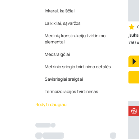
Inkarai, kaiščiai
Laikikliai, sąvaržos
Įsuka
Medinių konstrukcijų tvirtinimo
elementai
750 
Medsraigčiai
Metrinio sriegio tvirtinimo detalės
Savisriegiai sraigtai
Termoizoliacijos tvirtinimas
Rodyti daugiau