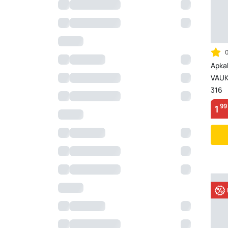
Apka
VAUKA
316
99
1