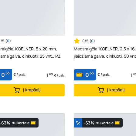
0/5
(
0
)
0/5
(
0
)
raigčiai KOELNER, 5 x 20 mm,
Medsraigčiai KOELNER, 2,5 x 16
žiama galva, cinkuoti, 25 vnt., PZ
įleidžiama galva, cinkuoti, 50 vnt
63
63
0
0
1
69
1
6
€ / pak.
€ / pak.
€ / pak.
Į krepšelį
Į krepšelį
-63%
-63%
su kortele
su kortele