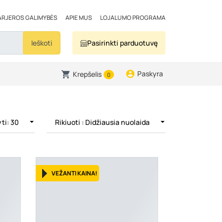
ARJEROS GALIMYBĖS
APIE MUS
LOJALUMO PROGRAMA
Ieškoti
Pasirinkti parduotuvę
Paskyra
Krepšelis
0
ti: 30
Rikiuoti
: Didžiausia nuolaida
VEŽANTI KAINA!