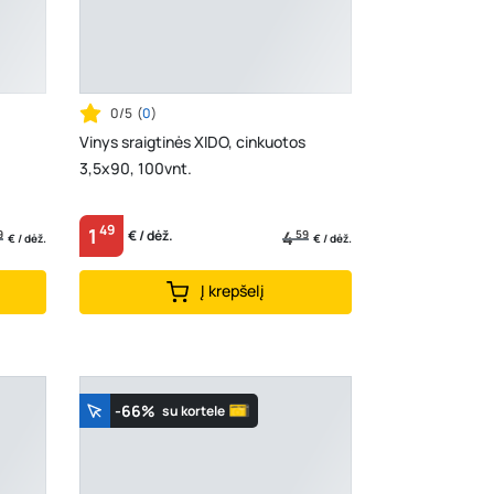
0/5
(
0
)
Vinys sraigtinės XIDO, cinkuotos
3,5x90, 100vnt.
49
1
9
4
59
€ / dėž.
€ / dėž.
€ / dėž.
Į krepšelį
-66%
su kortele