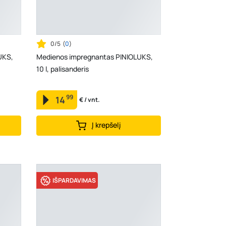
0/5
(
0
)
UKS,
Medienos impregnantas PINIOLUKS,
10 l, palisanderis
99
14
€ / vnt.
Į krepšelį
IŠPARDAVIMAS