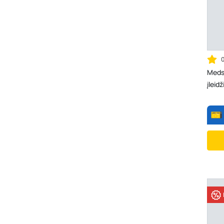
Meds
įleid