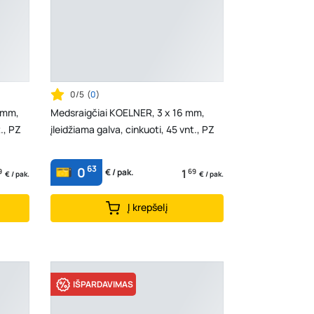
0/5
(
0
)
 mm,
Medsraigčiai KOELNER, 3 x 16 mm,
., PZ
įleidžiama galva, cinkuoti, 45 vnt., PZ
63
0
9
1
69
€ / pak.
€ / pak.
€ / pak.
Į krepšelį
IŠPARDAVIMAS