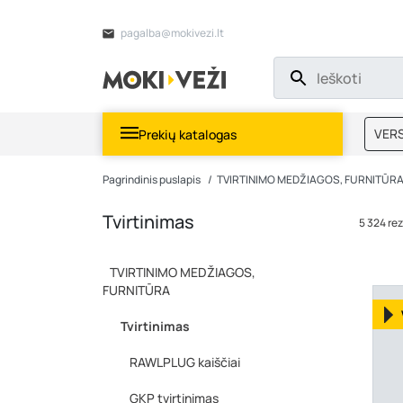
pagalba@mokivezi.lt
VERS
Prekių katalogas
MOKI
Pagrindinis puslapis
TVIRTINIMO MEDŽIAGOS, FURNITŪR
Tvirtinimas
5 324 rez
TVIRTINIMO MEDŽIAGOS,
FURNITŪRA
Tvirtinimas
RAWLPLUG kaiščiai
GKP tvirtinimas