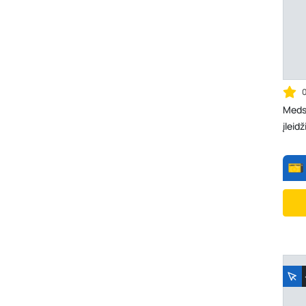
Meds
įleid