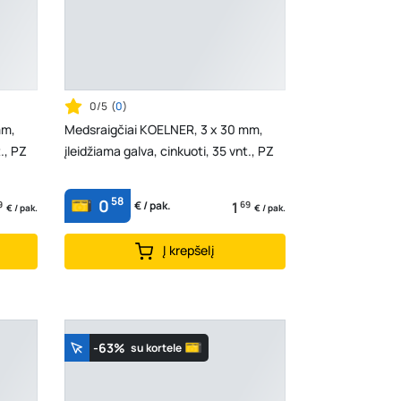
0/5
(
0
)
mm,
Medsraigčiai KOELNER, 3 x 30 mm,
., PZ
įleidžiama galva, cinkuoti, 35 vnt., PZ
58
0
9
1
69
€ / pak.
€ / pak.
€ / pak.
Į krepšelį
-63%
su kortele