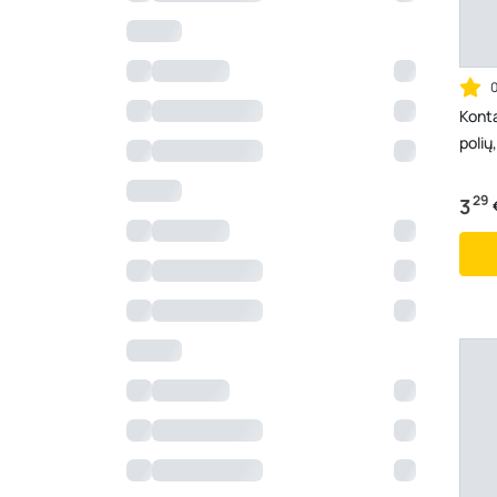
Konta
polių
29
3