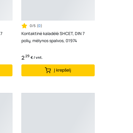
0/5
(
0
)
 7
Kontaktinė kaladėlė SHCET, DIN 7
polių, mėlynos spalvos, 01974
29
2
€ / vnt.
Į krepšelį