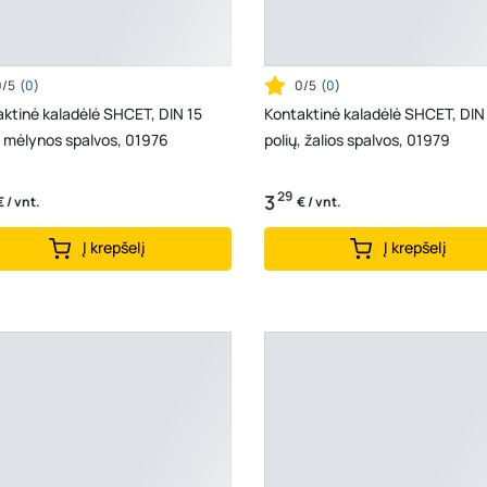
0/5
(
0
)
0/5
(
0
)
ktinė kaladėlė SHCET, DIN 15
Kontaktinė kaladėlė SHCET, DIN
, mėlynos spalvos, 01976
polių, žalios spalvos, 01979
29
3
€ / vnt.
€ / vnt.
Į krepšelį
Į krepšelį