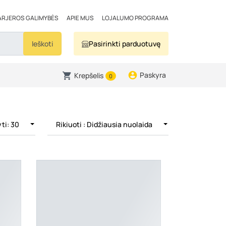
ARJEROS GALIMYBĖS
APIE MUS
LOJALUMO PROGRAMA
Ieškoti
Pasirinkti parduotuvę
Paskyra
Krepšelis
0
ti: 30
Rikiuoti
: Didžiausia nuolaida