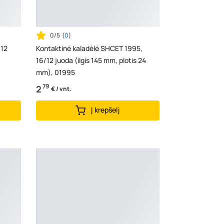
0/5
(
0
)
 12
Kontaktinė kaladėlė SHCET 1995,
16/12 juoda (ilgis 145 mm, plotis 24
mm), 01995
79
2
€ / vnt.
Į krepšelį