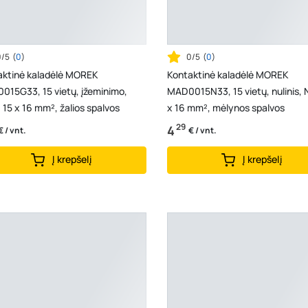
0/5
(
0
)
0/5
(
0
)
aktinė kaladėlė MOREK
Kontaktinė kaladėlė MOREK
015G33, 15 vietų, įžeminimo,
MAD0015N33, 15 vietų, nulinis, 
 15 x 16 mm², žalios spalvos
x 16 mm², mėlynos spalvos
29
4
€ / vnt.
€ / vnt.
Į krepšelį
Į krepšelį