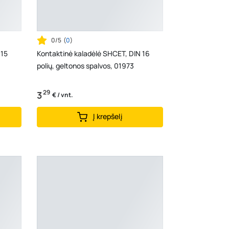
0/5
(
0
)
 15
Kontaktinė kaladėlė SHCET, DIN 16
polių, geltonos spalvos, 01973
29
3
€ / vnt.
Į krepšelį