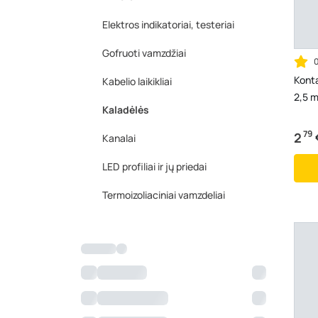
Elektros indikatoriai, testeriai
Gofruoti vamzdžiai
Konta
Kabelio laikikliai
2,5 m
Kaladėlės
79
2
Kanalai
LED profiliai ir jų priedai
Termoizoliaciniai vamzdeliai