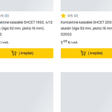
0/5
(
0
)
0/5
(
0
)
ktinė kaladėlė SHCET 1992, 4/12
Kontaktinė kaladėlė SHCET 2002
 (ilgis 92 mm, plotis 16 mm),
skaidri (ilgis 92 mm, plotis 16 m
2
02002
09
1
€ / vnt.
€ / vnt.
Į krepšelį
Į krepšelį