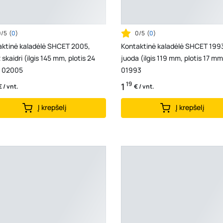
0/5
(
0
)
0/5
(
0
)
aktinė kaladėlė SHCET 2005,
Kontaktinė kaladėlė SHCET 1993
 skaidri (ilgis 145 mm, plotis 24
juoda (ilgis 119 mm, plotis 17 mm
 02005
01993
19
1
€ / vnt.
€ / vnt.
Į krepšelį
Į krepšelį