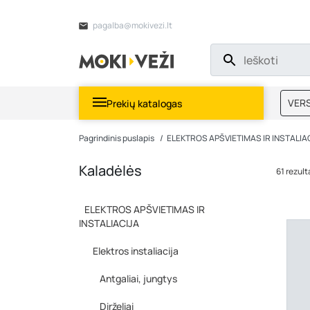
pagalba@mokivezi.lt
VERS
Prekių katalogas
MOKI
Pagrindinis puslapis
ELEKTROS APŠVIETIMAS IR INSTALIA
Kaladėlės
61 rezul
ELEKTROS APŠVIETIMAS IR
INSTALIACIJA
Elektros instaliacija
Antgaliai, jungtys
Dirželiai