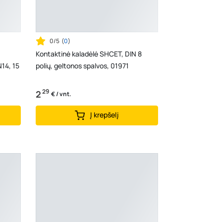
0/5
(
0
)
Kontaktinė kaladėlė SHCET, DIN 8
N14, 15
polių, geltonos spalvos, 01971
29
2
€ / vnt.
Į krepšelį