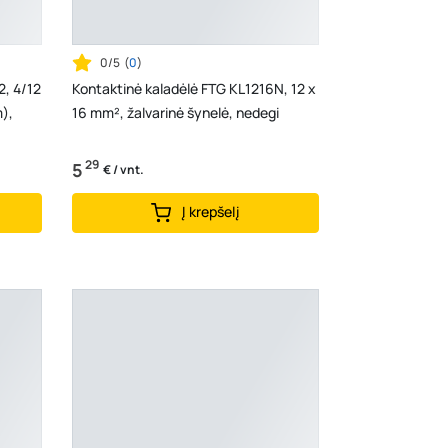
0/5
(
0
)
, 4/12
Kontaktinė kaladėlė FTG KL1216N, 12 x
m),
16 mm², žalvarinė šynelė, nedegi
29
5
€ / vnt.
Į krepšelį