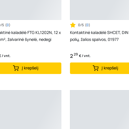
0/5
(
0
)
0/5
(
0
)
ktinė kaladėlė FTG KL1202N, 12 x
Kontaktinė kaladėlė SHCET, DIN
m², žalvarinė šynelė, nedegi
polių, žalios spalvos, 01977
29
2
€ / vnt.
€ / vnt.
Į krepšelį
Į krepšelį