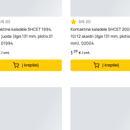
0/5
(
0
)
0/5
(
0
)
aktinė kaladėlė SHCET 1994,
Kontaktinė kaladėlė SHCET 200
 juoda (ilgis 131 mm, plotis 21
10/12 skaidri (ilgis 131 mm, plotis
 01994
mm), 02004
29
1
 / vnt.
€ / vnt.
Į krepšelį
Į krepšelį