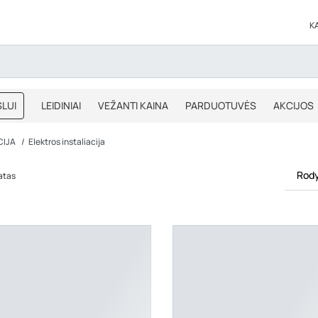
K
LUI
LEIDINIAI
VEŽANTI KAINA
PARDUOTUVĖS
AKCIJOS
BLOGAS
IŠPARDAVIMAS
CIJA
Elektros instaliacija
Rody
tatas