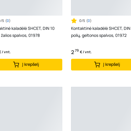
0/5
(
0
)
0/5
(
0
)
ktinė kaladėlė SHCET, DIN 10
Kontaktinė kaladėlė SHCET, DIN
, žalios spalvos, 01978
polių, geltonos spalvos, 01972
79
2
€ / vnt.
€ / vnt.
Į krepšelį
Į krepšelį