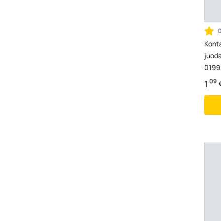
Konta
juoda
0199
09
1