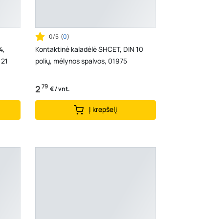
0/5
(
0
)
4,
Kontaktinė kaladėlė SHCET, DIN 10
 21
polių, mėlynos spalvos, 01975
79
2
€ / vnt.
Į krepšelį