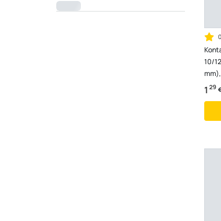
Kont
10/12
mm),
29
1
€