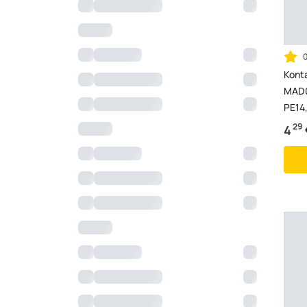
Kont
MAD0
PE14,
29
4