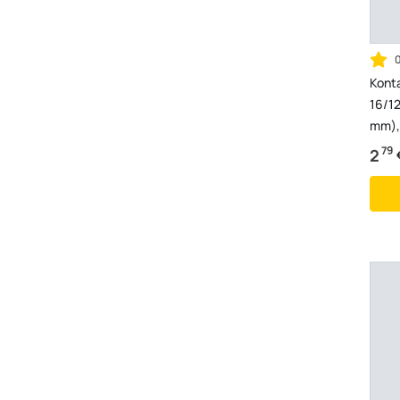
Kont
16/12
mm),
79
2