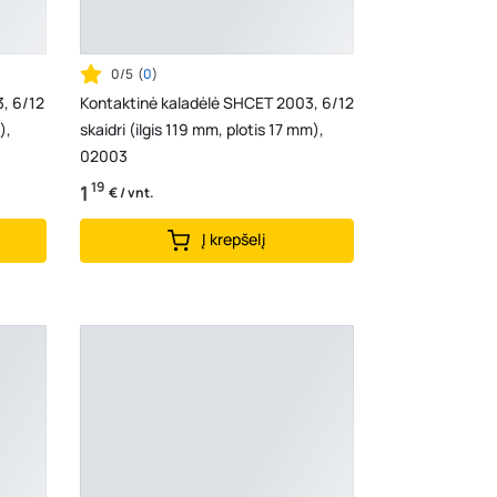
0/5
(
0
)
, 6/12
Kontaktinė kaladėlė SHCET 2003, 6/12
),
skaidri (ilgis 119 mm, plotis 17 mm),
02003
19
1
€ / vnt.
Į krepšelį