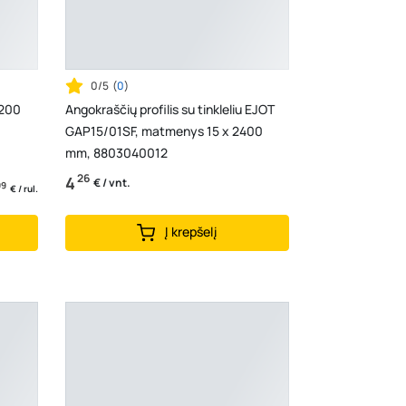
0/5
(
0
)
 200
Angokraščių profilis su tinkleliu EJOT
GAP15/01SF, matmenys 15 x 2400
mm, 8803040012
26
4
€ / vnt.
99
€ / rul.
Į krepšelį