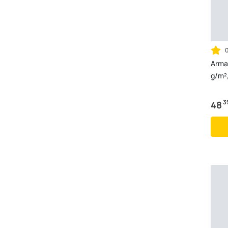
Armav
g/m²,
3
48