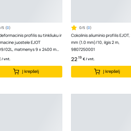
0/5
(
0
)
0/5
(
0
)
eformacinis profilis su tinkliuku ir
Cokolinis aliuminio profilis EJOT,
rmacine juostele EJOT
mm (1.0 mm)/10, ilgis 2 m,
9/02L, matmenys 9 x 2400 mm,
9807250001
048005
19
22
€ / vnt.
€ / vnt.
Į krepšelį
Į krepšelį