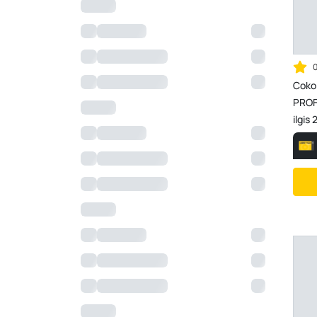
Cokol
PROFS
ilgis 