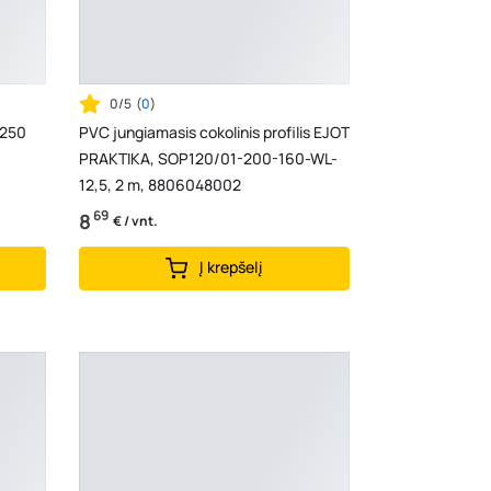
0/5
(
0
)
 250
PVC jungiamasis cokolinis profilis EJOT
PRAKTIKA, SOP120/01-200-160-WL-
12,5, 2 m, 8806048002
69
8
€ / vnt.
Į krepšelį