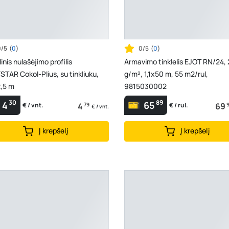
0/5
(
0
)
0/5
(
0
)
inis nulašėjimo profilis
Armavimo tinklelis EJOT RN/24,
TAR Cokol-Plius, su tinkliuku,
g/m², 1,1x50 m, 55 m2/rul,
2,5 m
9815030002
30
89
4
65
4
79
69
€ / vnt.
€ / rul.
€ / vnt.
Į krepšelį
Į krepšelį