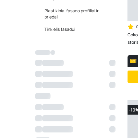
Plastikiniai fasado profiliai ir
priedai
Tinklelis fasadui
Cokol
stor
-10