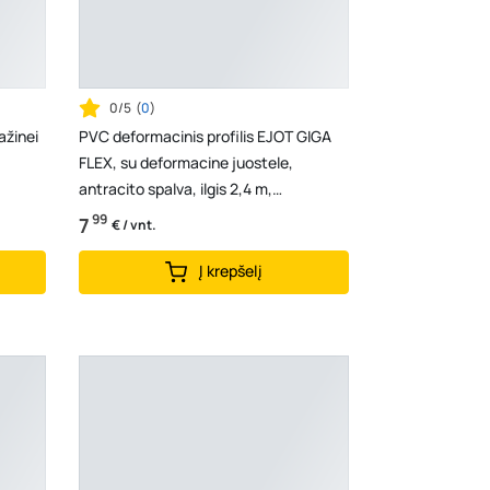
0/5
(
0
)
ažinei
PVC deformacinis profilis EJOT GIGA
FLEX, su deformacine juostele,
antracito spalva, ilgis 2,4 m,
8803748002
99
7
€ / vnt.
Į krepšelį