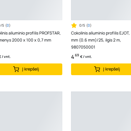
0/5
(
0
)
0/5
(
0
)
inis aliuminio profilis PROFSTAR,
Cokolinis aliuminio profilis EJOT,
enys 2000 x 100 x 0,7 mm
mm (0.6 mm)/25, ilgis 2 m,
9807050001
69
4
€ / vnt.
€ / vnt.
Į krepšelį
Į krepšelį