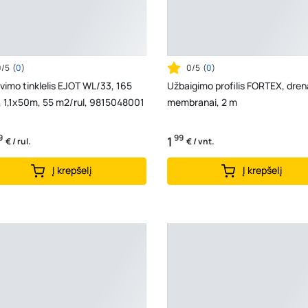
0/5
(
0
)
0/5
(
0
)
imo tinklelis EJOT WL/33, 165
Užbaigimo profilis FORTEX, dren
 1,1x50m, 55 m2/rul, 9815048001
membranai, 2 m
9
99
1
€ / rul.
€ / vnt.
Į krepšelį
Į krepšelį