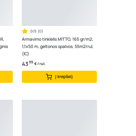
0/5
(
0
)
AR,
Armavimo tinklelis MITTO, 165 gr/m2,
ginis
1,1x50 m, geltonos spalvos, 55m2/rul,
(IC)
99
43
€ / rul.
Į krepšelį