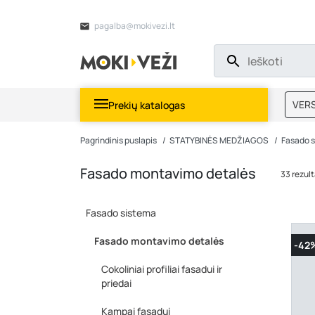
pagalba@mokivezi.lt
VERS
Prekių katalogas
MOKI
Pagrindinis puslapis
STATYBINĖS MEDŽIAGOS
Fasado 
Fasado montavimo detalės
33 rezult
Fasado sistema
Fasado montavimo detalės
-42
Cokoliniai profiliai fasadui ir
priedai
Kampai fasadui