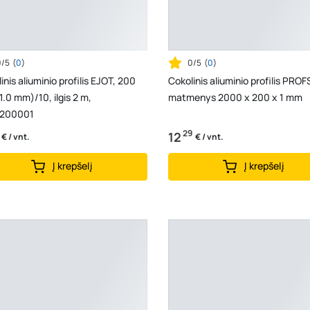
0/5
(
0
)
0/5
(
0
)
inis aliuminio profilis EJOT, 200
Cokolinis aliuminio profilis PRO
.0 mm)/10, ilgis 2 m,
matmenys 2000 x 200 x 1 mm
200001
29
12
€ / vnt.
€ / vnt.
Į krepšelį
Į krepšelį