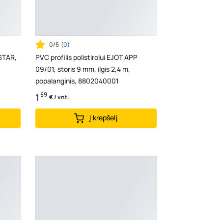
0/5
(
0
)
FSTAR,
PVC profilis polistirolui EJOT APP
09/01, storis 9 mm, ilgis 2,4 m,
popalanginis, 8802040001
59
1
€ / vnt.
Į krepšelį