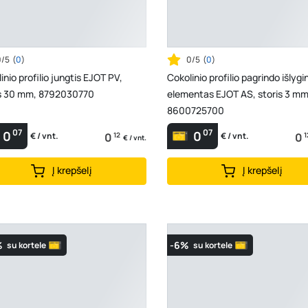
0/5
(
0
)
0/5
(
0
)
inio profilio jungtis EJOT PV,
Cokolinio profilio pagrindo išlyg
is 30 mm, 8792030770
elementas EJOT AS, storis 3 mm
8600725700
07
07
0
0
0
12
0
1
€ / vnt.
€ / vnt.
€ / vnt.
Į krepšelį
Į krepšelį
%
-6%
su kortele
su kortele