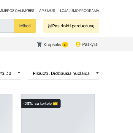
ARJEROS GALIMYBĖS
APIE MUS
LOJALUMO PROGRAMA
Ieškoti
Pasirinkti parduotuvę
Paskyra
Krepšelis
0
ti: 30
Rikiuoti
: Didžiausia nuolaida
-23%
su kortele