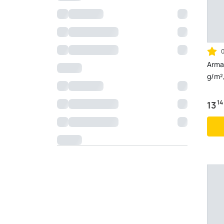
Armav
g/m²,
14
13