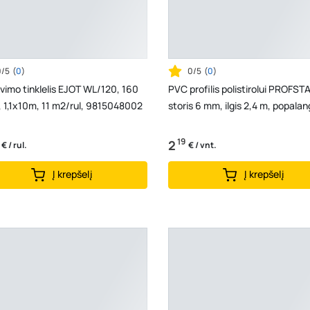
0/5
(
0
)
0/5
(
0
)
imo tinklelis EJOT WL/120, 160
PVC profilis polistirolui PROFST
 1,1x10m, 11 m2/rul, 9815048002
storis 6 mm, ilgis 2,4 m, popalan
19
2
€ / rul.
€ / vnt.
Į krepšelį
Į krepšelį