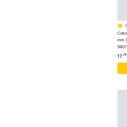
Cokol
mm (1
9807
19
17