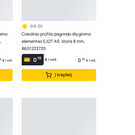
0/5
(
0
)
inimo
Cokolinio profilio pagrindo išlyginimo
,
elementas EJOT AS, storis 8 mm,
8601233720
10
0
2
0
13
€ / vnt.
€ / vnt.
€ / vnt.
Į krepšelį