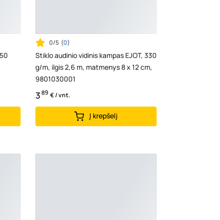
0/5
(
0
)
 50
Stiklo audinio vidinis kampas EJOT, 330
g/m, ilgis 2,6 m, matmenys 8 x 12 cm,
9801030001
89
3
€ / vnt.
Į krepšelį