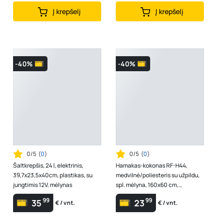
Į krepšelį
Į krepšelį
-40%
-40%
0/5
(
0
)
0/5
(
0
)
Šaltkrepšis, 24 l, elektrinis,
Hamakas-kokonas RF-H44,
39,7x23,5x40cm, plastikas, su
medvilnė/poliesteris su užpildu,
jungtimis 12V, mėlynas
spl. mėlyna, 160x60 cm,
maksimali apkrova 100 kg
99
99
35
23
€ / vnt.
€ / vnt.