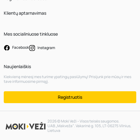
Klientų aptarnavimas
Mes socialiniuose tinkluose
Facebook
Instagram
Naujienlaiškis
Kiekvieną mėnesį mes turime ypatingų pasiūlymų! Prisijunk prie mūsų ir mes
tave informuosime pirmąjį.
Registruotis
2026 © Moki Veži – Visos teisės saugomos.
UAB „Makveža“. Vakarinė g. 105, LT-06275 Vilnius,
Lietuva