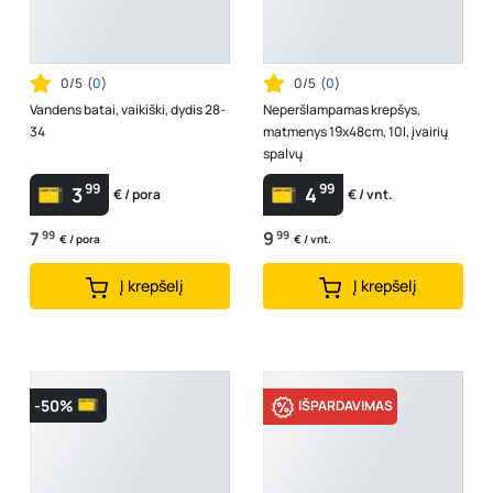
0/5
(
0
)
0/5
(
0
)
Vandens batai, vaikiški, dydis 28-
Neperšlampamas krepšys,
34
matmenys 19x48cm, 10l, įvairių
spalvų
99
99
3
4
€ / pora
€ / vnt.
7
99
9
99
€ / pora
€ / vnt.
Į krepšelį
Į krepšelį
-50%
IŠPARDAVIMAS