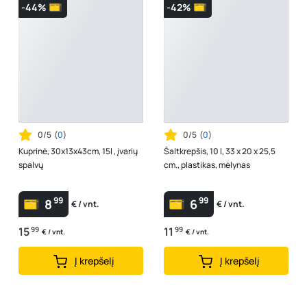
-44%
-42%
0/5
(
0
)
0/5
(
0
)
Kuprinė, 30x13x43cm, 15l , įvarių
Šaltkrepšis, 10 l, 33 x 20 x 25,5
spalvų
cm., plastikas, mėlynas
99
99
8
6
€ / vnt.
€ / vnt.
15
99
11
99
€ / vnt.
€ / vnt.
Į krepšelį
Į krepšelį