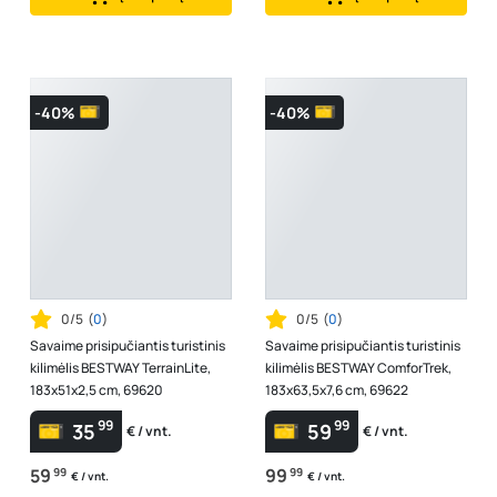
-40%
-40%
0/5
(
0
)
0/5
(
0
)
Savaime prisipučiantis turistinis
Savaime prisipučiantis turistinis
kilimėlis BESTWAY TerrainLite,
kilimėlis BESTWAY ComforTrek,
183x51x2,5 cm, 69620
183x63,5x7,6 cm, 69622
99
99
35
59
€ / vnt.
€ / vnt.
59
99
99
99
€ / vnt.
€ / vnt.