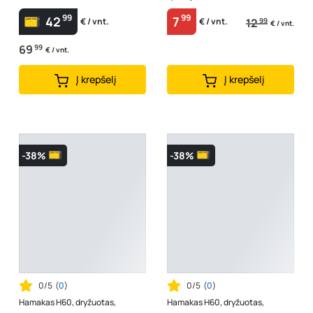
99
99
42
7
12
99
€ / vnt.
€ / vnt.
€ / vnt.
69
99
€ / vnt.
Į krepšelį
Į krepšelį
-38%
-38%
0/5
(
0
)
0/5
(
0
)
Hamakas H60, dryžuotas,
Hamakas H60, dryžuotas,