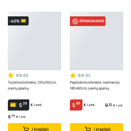
-40%
IŠPARDAVIMAS
0/5
(
0
)
0/5
(
0
)
Turistinis kilimėlis, 130x150cm,
Paplūdimio kilimėlis, matmenys
įvairių spalvų
180x60cm, įvairių spalvų
39
99
5
5
9
99
€ / vnt.
€ / vnt.
€ / vnt.
8
99
€ / vnt.
Į krepšelį
Į krepšelį