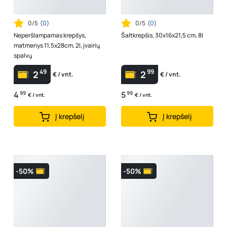
0/5
(
0
)
0/5
(
0
)
Neperšlampamas krepšys,
Šaltkrepšis, 30x16x21,5 cm, 8l
matmenys 11,5x28cm, 2l, įvairių
spalvų
49
99
2
2
€ / vnt.
€ / vnt.
4
99
5
99
€ / vnt.
€ / vnt.
Į krepšelį
Į krepšelį
-50%
-50%