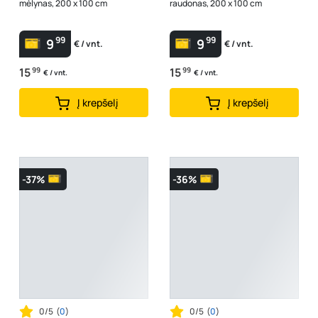
mėlynas, 200 x 100 cm
raudonas, 200 x 100 cm
99
99
9
9
€ / vnt.
€ / vnt.
15
99
15
99
€ / vnt.
€ / vnt.
Į krepšelį
Į krepšelį
-37%
-36%
0/5
(
0
)
0/5
(
0
)