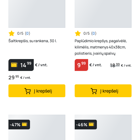
0/5
(
0
)
0/5
(
0
)
Šaltkrepšis, su rankena, 30 l.
Paplūdimio krepšys, pagalvėlė,
kilimėlis, matmenys 40x38cm,
polistieris, įvairių spalvų
99
99
14
9
18
99
€ / vnt.
€ / vnt.
€ / vnt.
29
95
€ / vnt.
Į krepšelį
Į krepšelį
-47%
-46%