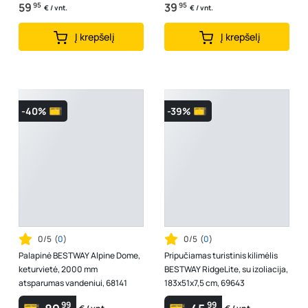
59
95
39
95
€ / vnt.
€ / vnt.
Į krepšelį
Į krepšelį
-40%
-39%
0/5
(
0
)
0/5
(
0
)
Palapinė BESTWAY Alpine Dome,
Pripučiamas turistinis kilimėlis
keturvietė, 2000 mm
BESTWAY RidgeLite, su izoliacija,
atsparumas vandeniui, 68141
183x51x7,5 cm, 69643
99
99