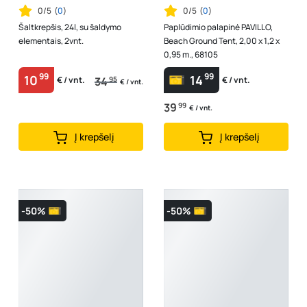
0/5
(
0
)
0/5
(
0
)
Šaltkrepšis, 24l, su šaldymo
Paplūdimio palapinė PAVILLO,
elementais, 2vnt.
Beach Ground Tent, 2,00 x 1,2 x
0,95 m., 68105
99
99
10
14
34
95
€ / vnt.
€ / vnt.
€ / vnt.
39
99
€ / vnt.
Į krepšelį
Į krepšelį
-50%
-50%