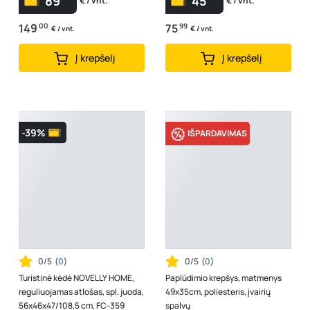
89
45
€ / vnt.
€ / vnt.
149
00
75
99
€ / vnt.
€ / vnt.
Į krepšelį
Į krepšelį
-39%
IŠPARDAVIMAS
0/5
(
0
)
0/5
(
0
)
Turistinė kėdė NOVELLY HOME,
Paplūdimio krepšys, matmenys
reguliuojamas atlošas, spl. juoda,
49x35cm, poliesteris, įvairių
56x46x47/108,5 cm, FC-359
spalvų