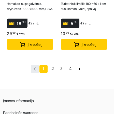
Hamakas, su pagalvėmis,
Turistinis kilimėlis 180 × 60 x 1 cm,
dryžuotas, 1000x1000 mm, H243
susukamas, įvairių spalvų
99
99
18
6
€ / vnt.
€ / vnt.
29
99
10
99
€ / vnt.
€ / vnt.
Į krepšelį
Į krepšelį
1
2
3
4
Įmonės informacija
Pagrindinės nuorodos