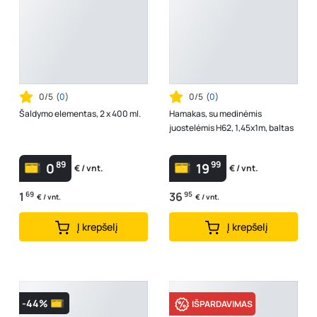
0/5
(
0
)
0/5
(
0
)
Šaldymo elementas, 2 x 400 ml.
Hamakas, su medinėmis
juostelėmis H62, 1,45x1m, baltas
89
99
0
19
€ / vnt.
€ / vnt.
1
69
36
95
€ / vnt.
€ / vnt.
Į krepšelį
Į krepšelį
-44%
IŠPARDAVIMAS