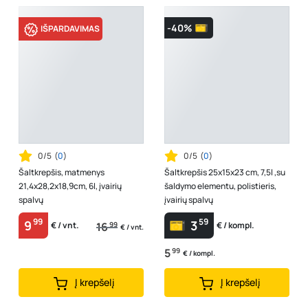
-40%
IŠPARDAVIMAS
0/5
(
0
)
0/5
(
0
)
Šaltkrepšis, matmenys
Šaltkrepšis 25x15x23 cm, 7,5l ,su
21,4x28,2x18,9cm, 6l, įvairių
šaldymo elementu, polistieris,
spalvų
įvairių spalvų
99
59
9
3
16
99
€ / vnt.
€ / kompl.
€ / vnt.
5
99
€ / kompl.
Į krepšelį
Į krepšelį