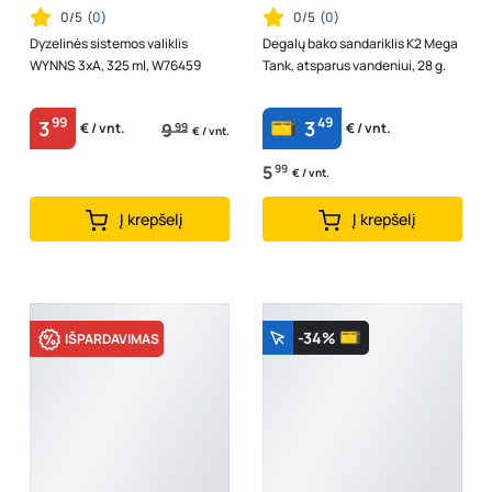
0/5
(
0
)
0/5
(
0
)
Dyzelinės sistemos valiklis
Degalų bako sandariklis K2 Mega
WYNNS 3xA, 325 ml, W76459
Tank, atsparus vandeniui, 28 g.
99
49
3
3
9
99
€ / vnt.
€ / vnt.
€ / vnt.
5
99
€ / vnt.
Į krepšelį
Į krepšelį
-34%
IŠPARDAVIMAS