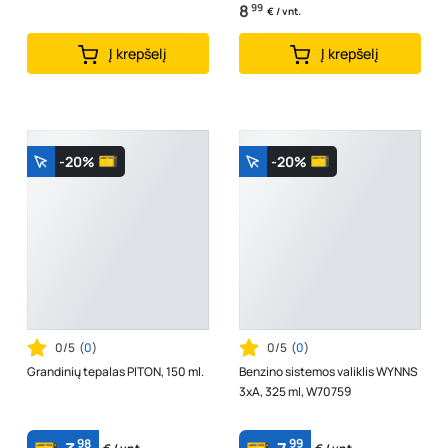
8
99
€ / vnt.
Į krepšelį
Į krepšelį
-20%
-20%
0/5
(
0
)
0/5
(
0
)
Grandinių tepalas PITON, 150 ml.
Benzino sistemos valiklis WYNNS
3xA, 325 ml, W70759
98
99