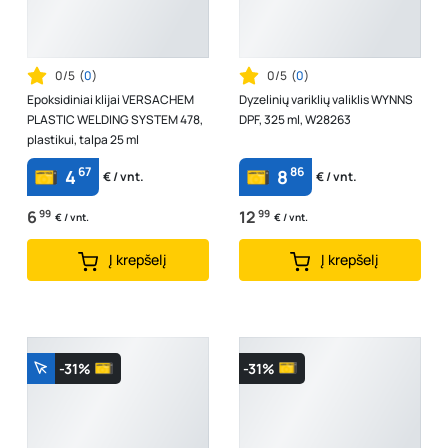
0/5
(
0
)
0/5
(
0
)
Epoksidiniai klijai VERSACHEM
Dyzelinių variklių valiklis WYNNS
PLASTIC WELDING SYSTEM 478,
DPF, 325 ml, W28263
plastikui, talpa 25 ml
67
86
4
8
€ / vnt.
€ / vnt.
6
99
12
99
€ / vnt.
€ / vnt.
Į krepšelį
Į krepšelį
-31%
-31%