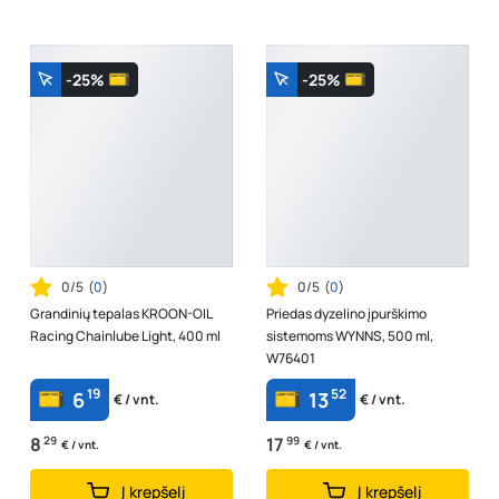
-25%
-25%
0/5
(
0
)
0/5
(
0
)
Grandinių tepalas KROON-OIL
Priedas dyzelino įpurškimo
Racing Chainlube Light, 400 ml
sistemoms WYNNS, 500 ml,
W76401
19
52
6
13
€ / vnt.
€ / vnt.
8
29
17
99
€ / vnt.
€ / vnt.
Į krepšelį
Į krepšelį