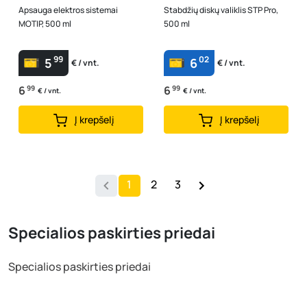
Apsauga elektros sistemai
Stabdžių diskų valiklis STP Pro,
MOTIP, 500 ml
500 ml
99
02
5
6
€ / vnt.
€ / vnt.
6
99
6
99
€ / vnt.
€ / vnt.
Į krepšelį
Į krepšelį
1
2
3
Specialios paskirties priedai
Specialios paskirties priedai