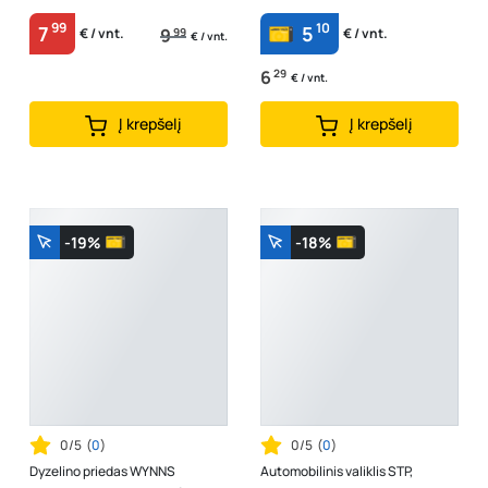
99
10
7
5
9
99
€ / vnt.
€ / vnt.
€ / vnt.
6
29
€ / vnt.
Į krepšelį
Į krepšelį
-19%
-18%
0/5
(
0
)
0/5
(
0
)
Dyzelino priedas WYNNS
Automobilinis valiklis STP,