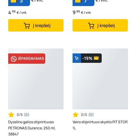
3
7
€ / vnt.
€ / vnt.
4
99
9
99
€ / vnt.
€ / vnt.
Į krepšelį
Į krepšelį
-19%
IŠPARDAVIMAS
0/5
(
0
)
0/5
(
0
)
Dyzelino galios stiprintuvas
Vairo stiprintuvo skystis PIT STOP,
PETRONAS Durance, 250 ml,
1L
38847