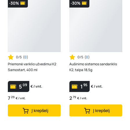
-30%
-30%
0/5
(
0
)
0/5
(
0
)
Priemonė variklio užvedimui K2
Aušinimo sistemos sandariklis
Samostart, 400 ml
K2, talpa 18,5g
09
95
5
1
€ / vnt.
€ / vnt.
7
29
2
79
€ / vnt.
€ / vnt.
Į krepšelį
Į krepšelį