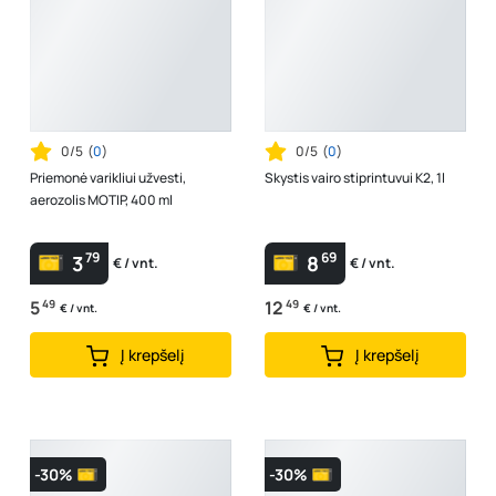
0/5
(
0
)
0/5
(
0
)
Priemonė varikliui užvesti,
Skystis vairo stiprintuvui K2, 1l
aerozolis MOTIP, 400 ml
79
69
3
8
€ / vnt.
€ / vnt.
5
49
12
49
€ / vnt.
€ / vnt.
Į krepšelį
Į krepšelį
-30%
-30%