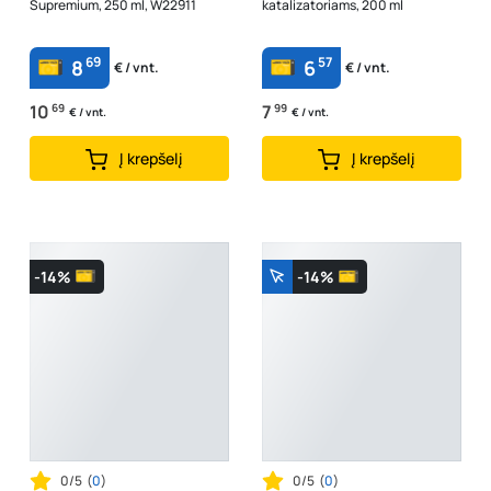
Supremium, 250 ml, W22911
katalizatoriams, 200 ml
69
57
8
6
€ / vnt.
€ / vnt.
10
69
7
99
€ / vnt.
€ / vnt.
Į krepšelį
Į krepšelį
-14%
-14%
0/5
(
0
)
0/5
(
0
)