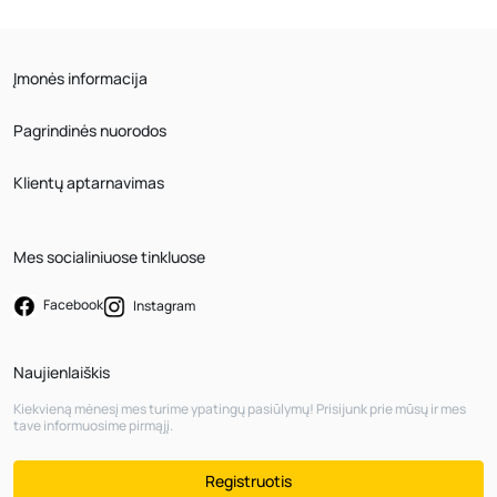
Įmonės informacija
Pagrindinės nuorodos
Klientų aptarnavimas
Mes socialiniuose tinkluose
Facebook
Instagram
Naujienlaiškis
Kiekvieną mėnesį mes turime ypatingų pasiūlymų! Prisijunk prie mūsų ir mes
tave informuosime pirmąjį.
Registruotis