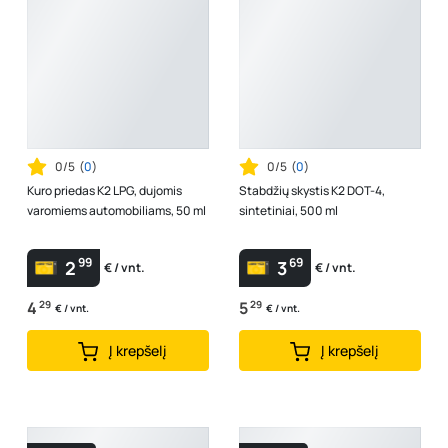
0/5
(
0
)
0/5
(
0
)
Kuro priedas K2 LPG, dujomis
Stabdžių skystis K2 DOT-4,
varomiems automobiliams, 50 ml
sintetiniai, 500 ml
99
69
2
3
€ / vnt.
€ / vnt.
4
29
5
29
€ / vnt.
€ / vnt.
Į krepšelį
Į krepšelį