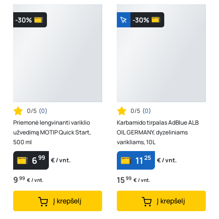
-30%
-30%
0/5
(
0
)
0/5
(
0
)
Priemonė lengvinanti variklio
Karbamido tirpalas AdBlue ALB
užvedimą MOTIP Quick Start,
OIL GERMANY, dyzeliniams
500 ml
varikliams, 10L
99
25
6
11
€ / vnt.
€ / vnt.
9
99
15
99
€ / vnt.
€ / vnt.
Į krepšelį
Į krepšelį