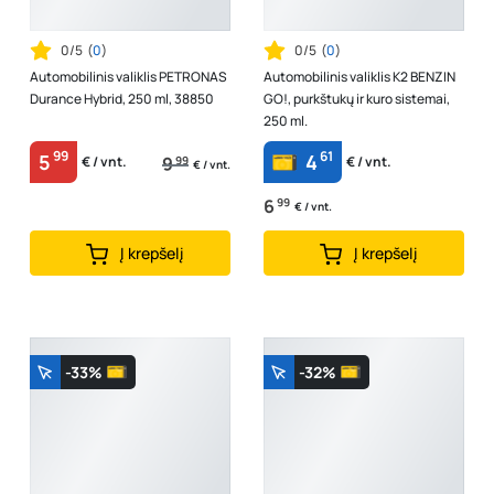
0/5
(
0
)
0/5
(
0
)
Automobilinis valiklis PETRONAS
Automobilinis valiklis K2 BENZIN
Durance Hybrid, 250 ml, 38850
GO!, purkštukų ir kuro sistemai,
250 ml.
99
61
5
4
9
99
€ / vnt.
€ / vnt.
€ / vnt.
6
99
€ / vnt.
Į krepšelį
Į krepšelį
-33%
-32%