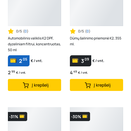
0/5
(
0
)
0/5
(
0
)
Automobilinis valiklis K2 DPF,
Dūmų šalinimo priemonė K2, 355
dyzeliniam filtrui, koncentruotas,
ml.
50 ml
05
09
2
3
€ / vnt.
€ / vnt.
2
99
4
49
€ / vnt.
€ / vnt.
Į krepšelį
Į krepšelį
-31%
-30%