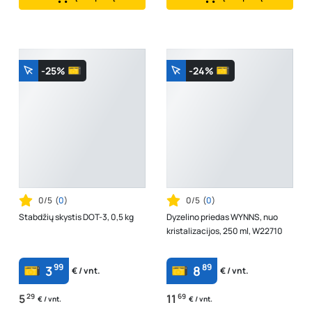
-25%
-24%
0/5
(
0
)
0/5
(
0
)
Stabdžių skystis DOT-3, 0,5 kg
Dyzelino priedas WYNNS, nuo
kristalizacijos, 250 ml, W22710
99
89
3
8
€ / vnt.
€ / vnt.
5
29
11
69
€ / vnt.
€ / vnt.