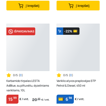
Į krepšelį
Į krepšelį
-22%
IŠPARDAVIMAS
0/5
(
0
)
0/5
(
0
)
Karbamido tirpalas LESTA
Variklio alyvos praplovėjas STP
AdBlue, su piltuvėliu, dyzeliniams
Petrol & Diesel, 450 ml
varikliams, 10L
99
98
15
6
20
95
€ / vnt.
€ / vnt.
€ / vnt.