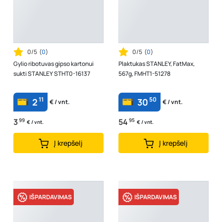
0/5
(
0
)
0/5
(
0
)
Gylio ribotuvas gipso kartonui
Plaktukas STANLEY, FatMax,
sukti STANLEY STHT0-16137
567g, FMHT1-51278
11
50
2
30
€ / vnt.
€ / vnt.
3
99
54
95
€ / vnt.
€ / vnt.
Į krepšelį
Į krepšelį
IŠPARDAVIMAS
IŠPARDAVIMAS