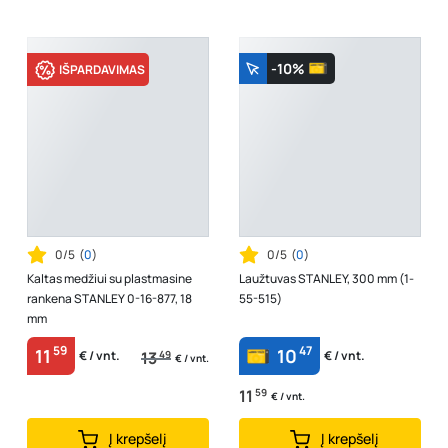
-10%
IŠPARDAVIMAS
0/5
(
0
)
0/5
(
0
)
Kaltas medžiui su plastmasine
Laužtuvas STANLEY, 300 mm (1-
rankena STANLEY 0-16-877, 18
55-515)
mm
59
47
11
10
13
49
€ / vnt.
€ / vnt.
€ / vnt.
11
59
€ / vnt.
Į krepšelį
Į krepšelį