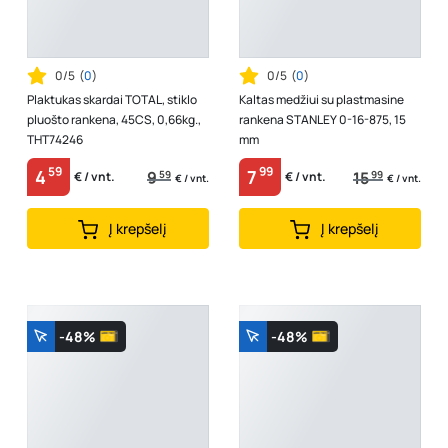
0/5
(
0
)
0/5
(
0
)
Plaktukas skardai TOTAL, stiklo
Kaltas medžiui su plastmasine
pluošto rankena, 45CS, 0,66kg.,
rankena STANLEY 0-16-875, 15
THT74246
mm
59
99
4
7
9
59
15
99
€ / vnt.
€ / vnt.
€ / vnt.
€ / vnt.
Į krepšelį
Į krepšelį
-48%
-48%