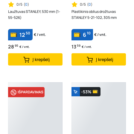
0/5
(
0
)
0/5
(
0
)
Laužtuvas STANLEY, 530 mm (1-
Plastikinis oblius drožtuvas
55-526)
STANLEY 5-21-102, 305 mm
50
10
12
6
€ / vnt.
€ / vnt.
28
95
13
59
€ / vnt.
€ / vnt.
Į krepšelį
Į krepšelį
-53%
IŠPARDAVIMAS