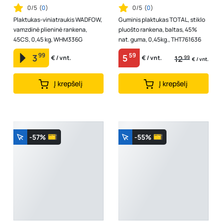
0/5
(
0
)
0/5
(
0
)
Plaktukas-viniatraukis WADFOW,
Guminis plaktukas TOTAL, stiklo
vamzdinė plieninė rankena,
pluošto rankena, baltas, 45%
45CS, 0,45 kg, WHM336G
nat. guma, 0,45kg., THT761636
99
59
3
5
12
99
€ / vnt.
€ / vnt.
€ / vnt.
Į krepšelį
Į krepšelį
-57%
-55%