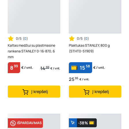
0/5
(
0
)
0/5
(
0
)
Kaltas medžiui su plastmasine
Plaktukas STANLEY, 800 g
rankena STANLEY 0-16-870, 6
(STHT0-51909)
mm
99
58
8
15
14
99
€ / vnt.
€ / vnt.
€ / vnt.
25
95
€ / vnt.
Į krepšelį
Į krepšelį
-38%
IŠPARDAVIMAS