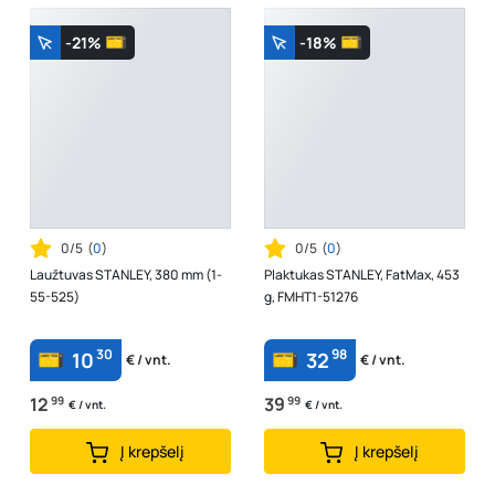
-21%
-18%
0/5
(
0
)
0/5
(
0
)
Laužtuvas STANLEY, 380 mm (1-
Plaktukas STANLEY, FatMax, 453
55-525)
g, FMHT1-51276
30
98
10
32
€ / vnt.
€ / vnt.
12
99
39
99
€ / vnt.
€ / vnt.
Į krepšelį
Į krepšelį