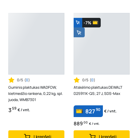
-7%
0/5
(
0
)
0/5
(
0
)
Guminis plaktukas WADFOW,
Atskėlimo plaktukas DEWALT
kietmedžio rankena, 0,22 kg, spl.
D25911K-QS; 27 J, SDS-Max
juoda, WMB7301
59
3
90
€ / vnt.
827
€ / vnt.
889
00
€ / vnt.
Į krepšelį
Į krepšelį