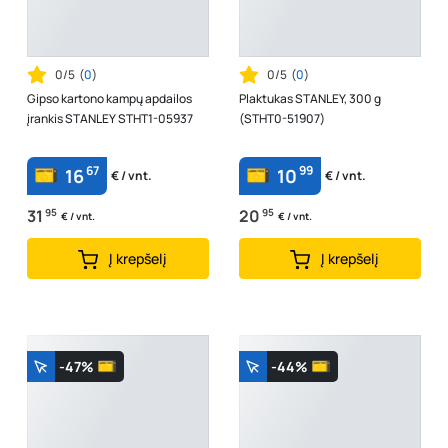
0/5
(
0
)
0/5
(
0
)
Gipso kartono kampų apdailos
Plaktukas STANLEY, 300 g
įrankis STANLEY STHT1-05937
(STHT0-51907)
67
99
16
10
€ / vnt.
€ / vnt.
31
95
20
95
€ / vnt.
€ / vnt.
Į krepšelį
Į krepšelį
-47%
-44%