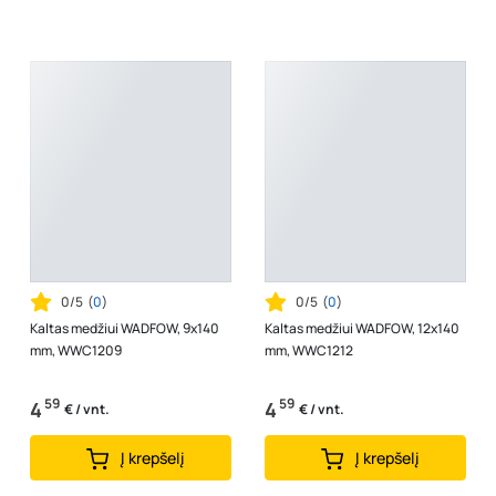
0/5
(
0
)
0/5
(
0
)
Kaltas medžiui WADFOW, 9x140
Kaltas medžiui WADFOW, 12x140
mm, WWC1209
mm, WWC1212
59
59
4
4
€ / vnt.
€ / vnt.
Į krepšelį
Į krepšelį