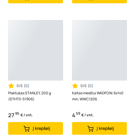
0/5
(
0
)
0/5
(
0
)
Plaktukas STANLEY, 200 g
Kaltas medžiui WADFOW, 6x140
(STHT0-51906)
mm, WWC1206
95
59
27
4
€ / vnt.
€ / vnt.
Į krepšelį
Į krepšelį