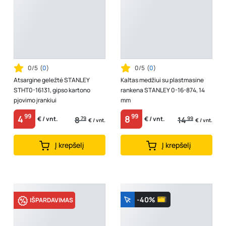
0/5
(
0
)
0/5
(
0
)
Atsargine geležtė STANLEY
Kaltas medžiui su plastmasine
STHT0-16131, gipso kartono
rankena STANLEY 0-16-874, 14
pjovimo įrankiui
mm
99
99
4
8
8
79
14
99
€ / vnt.
€ / vnt.
€ / vnt.
€ / vnt.
Į krepšelį
Į krepšelį
-40%
IŠPARDAVIMAS