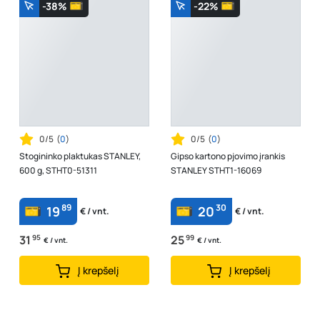
-38%
-22%
0/5
(
0
)
0/5
(
0
)
Stogininko plaktukas STANLEY,
Gipso kartono pjovimo įrankis
600 g, STHT0-51311
STANLEY STHT1-16069
89
30
19
20
€ / vnt.
€ / vnt.
31
95
25
99
€ / vnt.
€ / vnt.
Į krepšelį
Į krepšelį