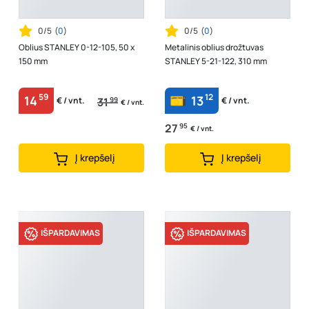
0/5
(
0
)
0/5
(
0
)
Oblius STANLEY 0-12-105, 50 x
Metalinis oblius drožtuvas
150 mm
STANLEY 5-21-122, 310 mm
59
12
14
13
31
99
€ / vnt.
€ / vnt.
€ / vnt.
27
95
€ / vnt.
Į krepšelį
Į krepšelį
IŠPARDAVIMAS
IŠPARDAVIMAS