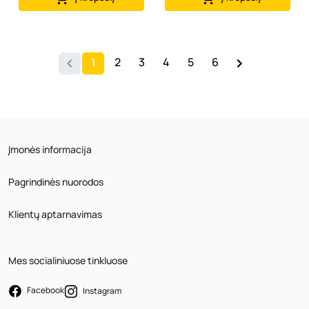
1
2
3
4
5
6
Įmonės informacija
Pagrindinės nuorodos
Klientų aptarnavimas
Mes socialiniuose tinkluose
Facebook
Instagram