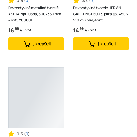
0/5
(
0
)
0/5
(
0
)
Dekoratyvinė metalinė tvorelė
Dekoratyvinė tvorelė HERVIN
ASEJA, spl. juoda, 500x360 mm,
GARDEN GE6003, pilka sp., 450 x
4 vnt., 200001
210 x 27 mm, 4 vnt.
99
99
16
14
€ / vnt.
€ / vnt.
Į krepšelį
Į krepšelį
0/5
(
0
)