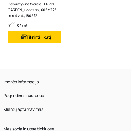
Dekoratyvinė tvorelė HERVIN
GARDEN, juodos sp., 605 x 325
mm, 4 vnt., 180293
99
7
€ / vnt.
Tikrinti likutį
Įmonės informacija
Pagrindinės nuorodos
Klientų aptarnavimas
Mes socialiniuose tinkluose