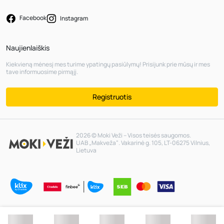
Facebook
Instagram
Naujienlaiškis
Kiekvieną mėnesį mes turime ypatingų pasiūlymų! Prisijunk prie mūsų ir mes
tave informuosime pirmąjį.
Registruotis
2026 © Moki Veži – Visos teisės saugomos.
UAB „Makveža“. Vakarinė g. 105, LT-06275 Vilnius,
Lietuva