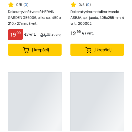
0/5
(
0
)
0/5
(
0
)
Dekoratyvinė tvorelė HERVIN
Dekoratyvinė metalinė tvorelė
GARDEN GE6006, pilka sp., 450 x
ASEJA, spl. juoda, 405x255 mm, 4
210 x 27 mm, 8 vnt.
vnt., 200002
99
12
99
€ / vnt.
19
24
99
€ / vnt.
€ / vnt.
Į krepšelį
Į krepšelį