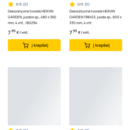
0/5
(
0
)
0/5
(
0
)
Dekoratyvinė tvorelė HERVIN
Dekoratyvinė tvorelė HERVIN
GARDEN, juodos sp., 480 x 360
GARDEN 198453, juoda sp., 600 x
mm, 4 vnt., 180294
330 mm, 4 vnt.
99
99
7
7
€ / vnt.
€ / vnt.
Į krepšelį
Į krepšelį