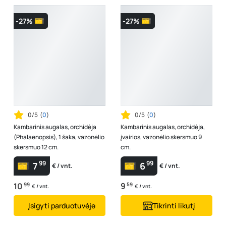
-27%
-27%
0/5
(
0
)
0/5
(
0
)
Kambarinis augalas, orchidėja
Kambarinis augalas, orchidėja,
(Phalaenopsis), 1 šaka, vazonėlio
įvairios, vazonėlio skersmuo 9
skersmuo 12 cm.
cm.
99
99
7
6
€ / vnt.
€ / vnt.
10
99
9
59
€ / vnt.
€ / vnt.
Įsigyti parduotuvėje
Tikrinti likutį