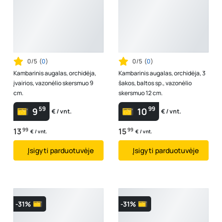
0/5
(
0
)
0/5
(
0
)
Kambarinis augalas, orchidėja,
Kambarinis augalas, orchidėja, 3
įvairios, vazonėlio skersmuo 9
šakos, baltos sp., vazonėlio
cm.
skersmuo 12 cm.
59
99
9
10
€ / vnt.
€ / vnt.
13
99
15
99
€ / vnt.
€ / vnt.
Įsigyti parduotuvėje
Įsigyti parduotuvėje
-31%
-31%