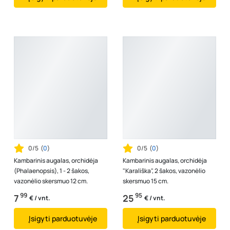
0/5
(
0
)
0/5
(
0
)
Kambarinis augalas, orchidėja
Kambarinis augalas, orchidėja
(Phalaenopsis), 1 - 2 šakos,
"Karališka", 2 šakos, vazonėlio
vazonėlio skersmuo 12 cm.
skersmuo 15 cm.
99
95
7
25
€ / vnt.
€ / vnt.
Įsigyti parduotuvėje
Įsigyti parduotuvėje