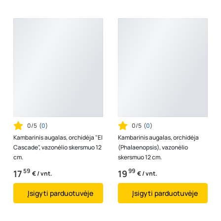
0/5
(
0
)
0/5
(
0
)
Kambarinis augalas, orchidėja "El
Kambarinis augalas, orchidėja
Cascade", vazonėlio skersmuo 12
(Phalaenopsis), vazonėlio
cm.
skersmuo 12 cm.
59
99
17
19
€ / vnt.
€ / vnt.
Įsigyti parduotuvėje
Įsigyti parduotuvėje