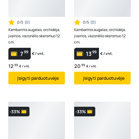
0/5
(
0
)
0/5
(
0
)
Kambarinis augalas, orchidėja,
Kambarinis augalas, orchidėja,
įvairios, vazonėlio skersmuo 12
įvairios, vazonėlio skersmuo 12
cm.
cm.
99
99
7
13
€ / vnt.
€ / vnt.
12
99
20
99
€ / vnt.
€ / vnt.
Įsigyti parduotuvėje
Įsigyti parduotuvėje
-33%
-33%