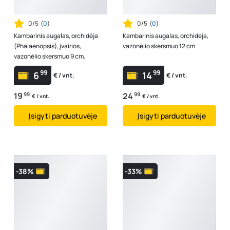
0/5
(
0
)
0/5
(
0
)
Kambarinis augalas, orchidėja
Kambarinis augalas, orchidėja,
(Phalaenopsis), įvairios,
vazonėlio skersmuo 12 cm
vazonėlio skersmuo 9 cm.
99
99
6
14
€ / vnt.
€ / vnt.
19
99
24
99
€ / vnt.
€ / vnt.
Įsigyti parduotuvėje
Įsigyti parduotuvėje
-38%
-33%