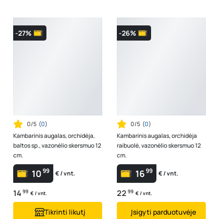
-27%
-26%
0/5
(
0
)
0/5
(
0
)
Kambarinis augalas, orchidėja,
Kambarinis augalas, orchidėja
baltos sp., vazonėlio skersmuo 12
raibuolė, vazonėlio skersmuo 12
cm.
cm.
99
99
10
16
€ / vnt.
€ / vnt.
14
99
22
99
€ / vnt.
€ / vnt.
Tikrinti likutį
Įsigyti parduotuvėje