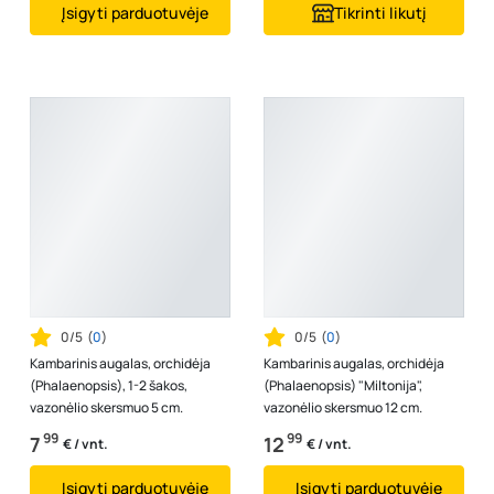
Įsigyti parduotuvėje
Tikrinti likutį
0/5
(
0
)
0/5
(
0
)
Kambarinis augalas, orchidėja
Kambarinis augalas, orchidėja
(Phalaenopsis), 1-2 šakos,
(Phalaenopsis) "Miltonija",
vazonėlio skersmuo 5 cm.
vazonėlio skersmuo 12 cm.
99
99
7
12
€ / vnt.
€ / vnt.
Įsigyti parduotuvėje
Įsigyti parduotuvėje