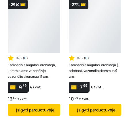
-29%
-27%
0/5
(
0
)
0/5
(
0
)
Kambarinis augalas, orchidėja,
Kambarinis augalas, orchidėja (1
keraminiame vazonėlyje,
stiebas), vazonėlio skersmuo 9
vazonėlio skersmuo 11 cm.
cm.
59
99
9
7
€ / vnt.
€ / vnt.
13
59
10
99
€ / vnt.
€ / vnt.
Įsigyti parduotuvėje
Įsigyti parduotuvėje