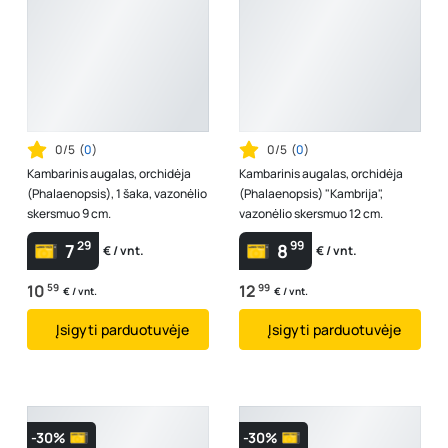
0/5
(
0
)
0/5
(
0
)
Kambarinis augalas, orchidėja
Kambarinis augalas, orchidėja
(Phalaenopsis), 1 šaka, vazonėlio
(Phalaenopsis) "Kambrija",
skersmuo 9 cm.
vazonėlio skersmuo 12 cm.
29
99
7
8
€ / vnt.
€ / vnt.
10
59
12
99
€ / vnt.
€ / vnt.
Įsigyti parduotuvėje
Įsigyti parduotuvėje
-30%
-30%