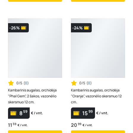
-26%
-24%
0/5
(
0
)
0/5
(
0
)
Kambarinis augalas, orchidėja
Kambarinis augalas, orchidėja
"Phal Gem", 2 šakos, vazonėlio
"Oranje", vazonėlio skersmuo 12
skersmuo 12 cm.
cm.
59
99
8
15
€ / vnt.
€ / vnt.
11
59
20
99
€ / vnt.
€ / vnt.