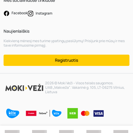
Mes socialiniuose tinkluose
Facebook
Instagram
Naujienlaiškis
Kiekvieną mėnesį mes turime ypatingų pasiūlymų! Prisijunk prie mūsų ir mes
tave informuosime pirmąjį.
Registruotis
2026 © Moki Veži – Visos teisės saugomos.
UAB „Makveža“. Vakarinė g. 105, LT-06275 Vilnius,
Lietuva