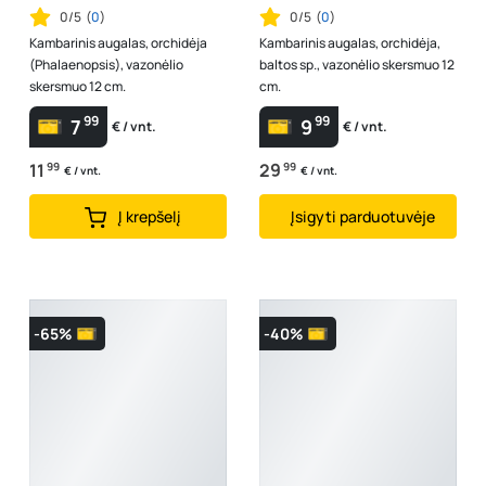
0/5
(
0
)
0/5
(
0
)
Kambarinis augalas, orchidėja
Kambarinis augalas, orchidėja,
(Phalaenopsis), vazonėlio
baltos sp., vazonėlio skersmuo 12
skersmuo 12 cm.
cm.
99
99
7
9
€ / vnt.
€ / vnt.
11
99
29
99
€ / vnt.
€ / vnt.
Į krepšelį
Įsigyti parduotuvėje
-65%
-40%