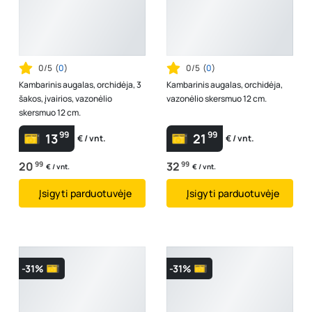
0/5
(
0
)
0/5
(
0
)
Kambarinis augalas, orchidėja, 3
Kambarinis augalas, orchidėja,
šakos, įvairios, vazonėlio
vazonėlio skersmuo 12 cm.
skersmuo 12 cm.
99
99
13
21
€ / vnt.
€ / vnt.
20
99
32
99
€ / vnt.
€ / vnt.
Įsigyti parduotuvėje
Įsigyti parduotuvėje
-31%
-31%