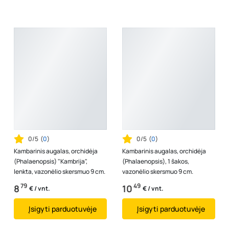
0/5
(
0
)
0/5
(
0
)
Kambarinis augalas, orchidėja
Kambarinis augalas, orchidėja
(Phalaenopsis) "Kambrija",
(Phalaenopsis), 1 šakos,
lenkta, vazonėlio skersmuo 9 cm.
vazonėlio skersmuo 9 cm.
79
49
8
10
€ / vnt.
€ / vnt.
Įsigyti parduotuvėje
Įsigyti parduotuvėje