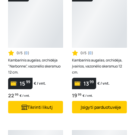
0/5
(
0
)
0/5
(
0
)
Kambarinis augalas, orchidėja
Kambarinis augalas, orchidėja,
"Narbonne", vazonėlio skersmuo
įvairios, vazonėlio skersmuo 12
12 cm.
cm.
99
99
15
13
€ / vnt.
€ / vnt.
22
99
19
99
€ / vnt.
€ / vnt.
Tikrinti likutį
Įsigyti parduotuvėje