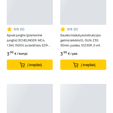
0/5
(
0
)
0/5
(
0
)
Apvali jungtis (pramoninė
Saulės modulių konstrukcijos
jungtis) SCHELINGER, MC4,
galinis laikiklis EL-SUN, Z30,
1,5kV, 1500V, su kaiščiais, E09-
30mm, juodas, 10Z30R, 5 vnt.
SC4-1,5KV-1
99
99
3
3
€ / kompl.
€ / pak.
Į krepšelį
Į krepšelį