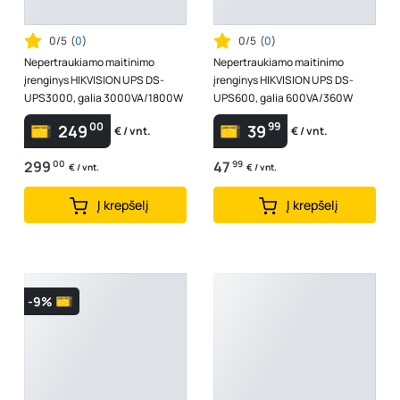
0/5
(
0
)
0/5
(
0
)
Nepertraukiamo maitinimo
Nepertraukiamo maitinimo
įrenginys HIKVISION UPS DS-
įrenginys HIKVISION UPS DS-
UPS3000, galia 3000VA/1800W
UPS600, galia 600VA/360W
00
99
249
39
€ / vnt.
€ / vnt.
299
00
47
99
€ / vnt.
€ / vnt.
Į krepšelį
Į krepšelį
-9%