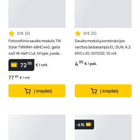
0/5
(
0
)
0/5
(
0
)
Fotovoltinis saulės modulis TW
Saulės modulių konstrukcijos
Solar TWMNH-48HC440, galia
varžtas šešiakampis EL-SUN, A,2
440 W, Half-Cut, N type, juoda
M10 x 20, 501020, 10 vnt.
spalva, bifacial, 30 mm, dvipus...
99
4
95
€ / pak.
72
€ / vnt.
77
95
€ / vnt.
Į krepšelį
Į krepšelį
-4%