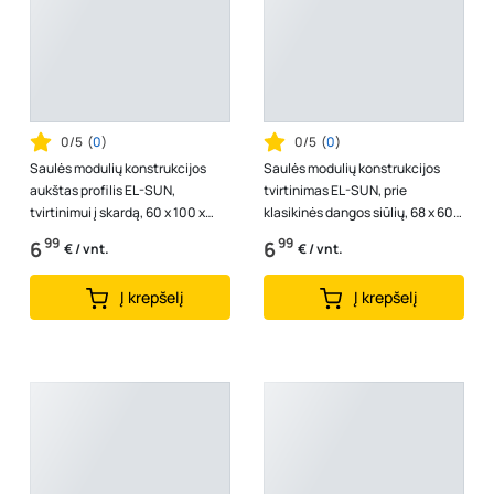
0/5
(
0
)
0/5
(
0
)
Saulės modulių konstrukcijos
Saulės modulių konstrukcijos
aukštas profilis EL-SUN,
tvirtinimas EL-SUN, prie
tvirtinimui į skardą, 60 x 100 x
klasikinės dangos siūlių, 68 x 60,
330, 46330, trapecinės skardos
20803, 1 vnt.
99
99
6
6
€ / vnt.
€ / vnt.
da...
Į krepšelį
Į krepšelį