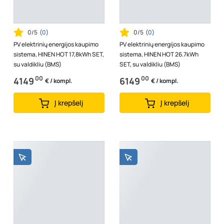
0/5
(
0
)
0/5
(
0
)
PV elektrinių energijos kaupimo
PV elektrinių energijos kaupimo
sistema, HINEN HOT 17,8kWh SET,
sistema, HINEN HOT 26.7kWh
su valdikliu (BMS)
SET, su valdikliu (BMS)
00
00
4149
6149
€ / kompl.
€ / kompl.
Į krepšelį
Į krepšelį