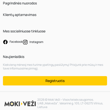
Pagrindinės nuorodos
Klientų aptarnavimas
Mes socialiniuose tinkluose
Facebook
Instagram
Naujienlaiškis
Kiekvieną mėnesį mes turime ypatingų pasiūlymų! Prisijunk prie mūsų ir mes
tave informuosime pirmąjį.
Registruotis
2026 © Moki Veži – Visos teisės saugomos.
UAB „Makveža“. Vakarinė g. 105, LT-06275 Vilnius,
Lietuva