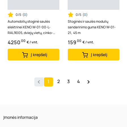
0/5
(
0
)
0/5
(
0
)
Automobilių stoginė saulės
Stoginės ir saulės modulių
elektrinei KENO W-01-00-L-
sandarinimo guma KENO W-01-
RAL9005, dviejų vietų, cinko-
21, 45 m
magnio danga, be modulių, juoda
00
00
4250
159
€ / vnt.
€ / vnt.
spalva
Į krepšelį
Į krepšelį
1
2
3
4
Įmonės informacija