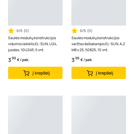
0/5
(
0
)
0/5
(
0
)
Saulės modulių konstrukcijos
Saulės modulių konstrukcijos
vidurinis laikiklis EL-SUN, U24,
varžtas šešiakampis EL-SUN, A,2
juodas, 10U24R, 5 vnt.
M8 x 25, 50825, 10 vnt.
99
99
3
3
€ / pak.
€ / pak.
Į krepšelį
Į krepšelį