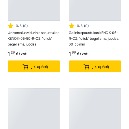
0/5
(
0
)
0/5
(
0
)
Universalus vidurinis spaustukas
Galinis spaustukas KENO K-06-
KENO K-05-50-R-CZ, "click"
R-CZ, "click" bėgeliams, juodas,
bėgeliams, juodas
30-35 mm
29
99
1
1
€ / vnt.
€ / vnt.
Į krepšelį
Į krepšelį