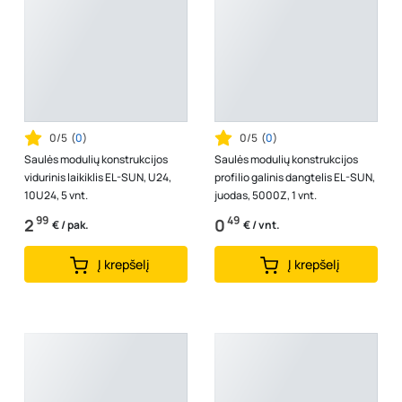
0/5
(
0
)
0/5
(
0
)
Saulės modulių konstrukcijos
Saulės modulių konstrukcijos
vidurinis laikiklis EL-SUN, U24,
profilio galinis dangtelis EL-SUN,
10U24, 5 vnt.
juodas, 5000Z, 1 vnt.
99
49
2
0
€ / pak.
€ / vnt.
Į krepšelį
Į krepšelį