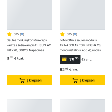
0/5
(
0
)
0/5
(
0
)
Saulės modulių konstrukcijos
Fotovoltinis saulės modulis
varžtas šešiakampis EL-SUN, A2,
TRINA SOLAR TSM-NEG9R.28,
M8 x 20, 50820, trapecinės
monokristalinis, 455 W, juodas
skardos dangai, 10 vnt.
rėmas, dvigubas stiklas
99
3
95
€ / pak.
79
€ / vnt.
82
95
€ / vnt.
Į krepšelį
Į krepšelį