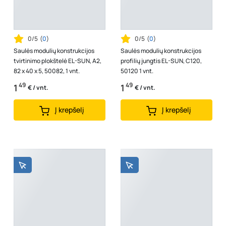
0/5
(
0
)
0/5
(
0
)
Saulės modulių konstrukcijos
Saulės modulių konstrukcijos
tvirtinimo plokštelė EL-SUN, A2,
profilių jungtis EL-SUN, C120,
82 x 40 x 5, 50082, 1 vnt.
50120 1 vnt.
49
49
1
1
€ / vnt.
€ / vnt.
Į krepšelį
Į krepšelį