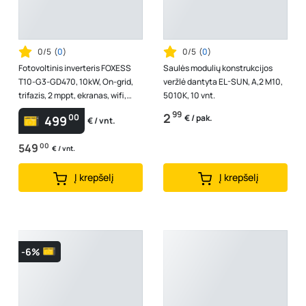
0/5
(
0
)
0/5
(
0
)
Fotovoltinis inverteris FOXESS
Saulės modulių konstrukcijos
T10-G3-GD470, 10kW, On-grid,
veržlė dantyta EL-SUN, A,2 M10,
trifazis, 2 mppt, ekranas, wifi,
5010K, 10 vnt.
naujas galingesnis lustas G...
99
2
00
€ / pak.
499
€ / vnt.
549
00
€ / vnt.
Į krepšelį
Į krepšelį
-6%