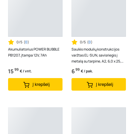
0/5
(
0
)
0/5
(
0
)
Akumuliatorius POWER BUBBLE
Saulės modulių konstrukcijos
PB1207, įtampa 12V, 7Ah
varžtas EL-SUN, savisriegis į
metalą su tarpine, A2, 6,0 x 25,
41100, trapecinės skardos da...
99
99
15
6
€ / vnt.
€ / pak.
Į krepšelį
Į krepšelį