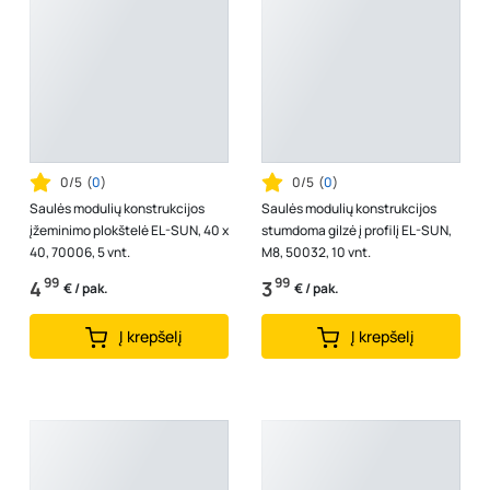
0/5
(
0
)
0/5
(
0
)
Saulės modulių konstrukcijos
Saulės modulių konstrukcijos
įžeminimo plokštelė EL-SUN, 40 x
stumdoma gilzė į profilį EL-SUN,
40, 70006, 5 vnt.
M8, 50032, 10 vnt.
99
99
4
3
€ / pak.
€ / pak.
Į krepšelį
Į krepšelį