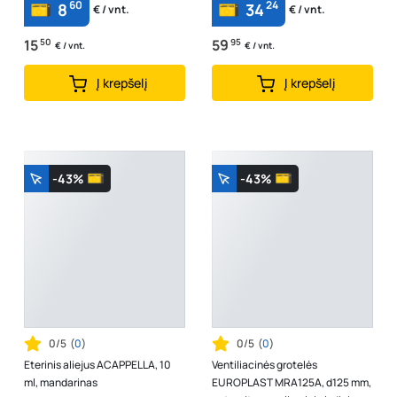
60
24
8
34
€ / vnt.
€ / vnt.
15
50
59
95
€ / vnt.
€ / vnt.
Į krepšelį
Į krepšelį
-43%
-43%
0/5
(
0
)
0/5
(
0
)
Eterinis aliejus ACAPPELLA, 10
Ventiliacinės grotelės
ml, mandarinas
EUROPLAST MRA125A, d125 mm,