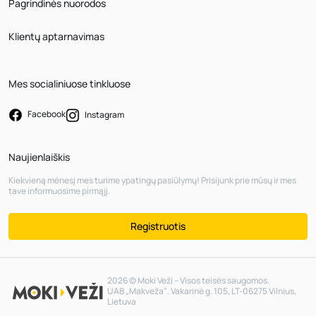
Pagrindinės nuorodos
Klientų aptarnavimas
Mes socialiniuose tinkluose
Facebook
Instagram
Naujienlaiškis
Kiekvieną mėnesį mes turime ypatingų pasiūlymų! Prisijunk prie mūsų ir mes
tave informuosime pirmąjį.
Registruotis
2026 © Moki Veži – Visos teisės saugomos.
UAB „Makveža“. Vakarinė g. 105, LT-06275 Vilnius,
Lietuva