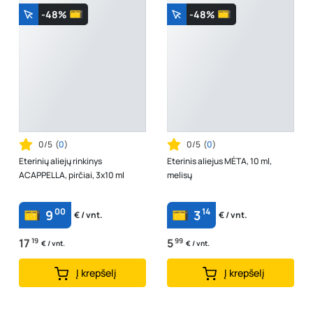
-48%
-48%
0/5
(
0
)
0/5
(
0
)
Eterinių aliejų rinkinys
Eterinis aliejus MĖTA, 10 ml,
ACAPPELLA, pirčiai, 3x10 ml
melisų
00
14
9
3
€ / vnt.
€ / vnt.
17
19
5
99
€ / vnt.
€ / vnt.
Į krepšelį
Į krepšelį