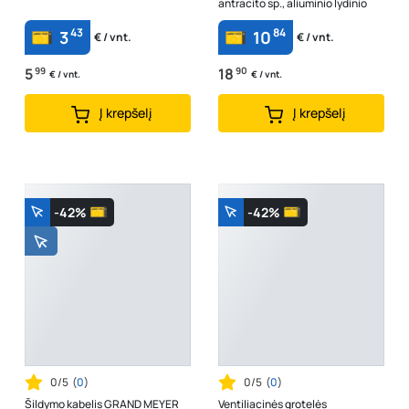
antracito sp., aliuminio lydinio
43
84
3
10
€ / vnt.
€ / vnt.
5
99
18
90
€ / vnt.
€ / vnt.
Į krepšelį
Į krepšelį
-42%
-42%
0/5
(
0
)
0/5
(
0
)
Šildymo kabelis GRAND MEYER
Ventiliacinės grotelės