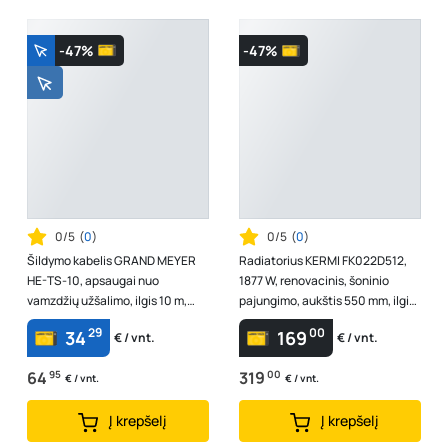
-47%
-47%
0/5
(
0
)
0/5
(
0
)
Šildymo kabelis GRAND MEYER
Radiatorius KERMI FK022D512,
HE-TS-10, apsaugai nuo
1877 W, renovacinis, šoninio
vamzdžių užšalimo, ilgis 10 m,
pajungimo, aukštis 550 mm, ilgis
galia 16 W/m, įtampa 230 V, galia
1200 mm
29
00
34
169
€ / vnt.
€ / vnt.
160 ...
64
95
319
00
€ / vnt.
€ / vnt.
Į krepšelį
Į krepšelį