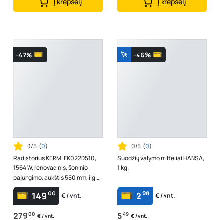
Į krepšelį
Į krepšelį
-47%
-46%
0/5
(
0
)
0/5
(
0
)
Radiatorius KERMI FK022D510,
Suodžių valymo milteliai HANSA,
1564 W, renovacinis, šoninio
1 kg.
pajungimo, aukštis 550 mm, ilgis
1000 mm
00
98
149
2
€ / vnt.
€ / vnt.
279
00
5
49
€ / vnt.
€ / vnt.