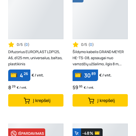
0/5
(
0
)
0/5
(
0
)
Difuzorius EUROPLAST LDP125,
Šildymo kabelis GRAND MEYER
A6, d125 mm, universalus, baltas,
HE-TS-08, apsaugai nuo
plastikinis
vamzdžių užšalimo, ilgis 8 m,
galia 16 W/m, įtampa 230 V, galia
26
89
4
30
€ / vnt.
€ / vnt.
128 W
8
29
59
95
€ / vnt.
€ / vnt.
Į krepšelį
Į krepšelį
-48%
IŠPARDAVIMAS