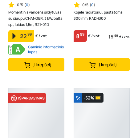
0/5
(
0
)
0/5
(
0
)
Momentinis vandens šildytuvas
Kojelė radiatoriui, pastatoma
su čiaupu CHANGER, 3 kW, balta
300 mm, RADH300
sp., laidas 1,5m, R21-01D
99
59
22
8
19
99
€ / vnt.
€ / vnt.
€ / vnt.
A+
A
Gaminio informacinis
↑
lapas
F
Į krepšelį
Į krepšelį
-52%
IŠPARDAVIMAS