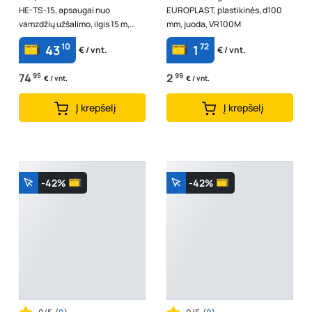
HE-TS-15, apsaugai nuo
EUROPLAST, plastikinės, d100
vamzdžių užšalimo, ilgis 15 m,
mm, juoda, VR100M
galia 16 W/m, įtampa 230 V, galia
10
72
43
1
€ / vnt.
€ / vnt.
240 ...
74
95
2
99
€ / vnt.
€ / vnt.
Į krepšelį
Į krepšelį
-42%
-42%