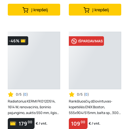
Į krepšelį
Į krepšelį
-46%
IŠPARDAVIMAS
0/5
(
0
)
0/5
(
0
)
Radiatorius KERMI FK012D514,
Rankšluosčių džiovintuvas-
1614 W, renovacinis, šoninio
kopetėlės ENIX Boston,
pajungimo, auktis 550 mm, ilgis
555x904/515mm, balta sp., 300
1400 mm
W
00
00
179
109
€ / vnt.
€ / vnt.