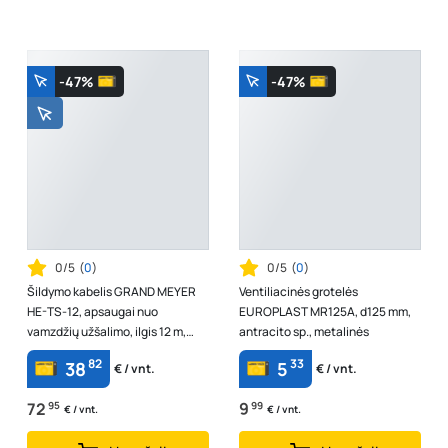
-47%
-47%
0/5
(
0
)
0/5
(
0
)
Šildymo kabelis GRAND MEYER
Ventiliacinės grotelės
HE-TS-12, apsaugai nuo
EUROPLAST MR125A, d125 mm,
vamzdžių užšalimo, ilgis 12 m,
antracito sp., metalinės
galia 16 W/m, įtampa 230 V, galia
82
33
38
5
€ / vnt.
€ / vnt.
192 ...
72
95
9
99
€ / vnt.
€ / vnt.