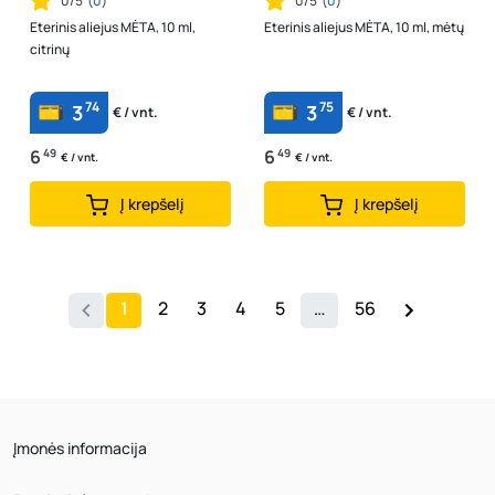
0/5
(
0
)
0/5
(
0
)
Eterinis aliejus MĖTA, 10 ml,
Eterinis aliejus MĖTA, 10 ml, mėtų
citrinų
74
75
3
3
€ / vnt.
€ / vnt.
6
49
6
49
€ / vnt.
€ / vnt.
Į krepšelį
Į krepšelį
1
2
3
4
5
…
56
Įmonės informacija