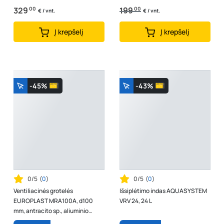
329
00
199
00
€ / vnt.
€ / vnt.
Į krepšelį
Į krepšelį
-45%
-43%
0/5
(
0
)
0/5
(
0
)
Ventiliacinės grotelės
Išsiplėtimo indas AQUASYSTEM
EUROPLAST MRA100A, d100
VRV 24, 24 L
mm, antracito sp., aliuminio
lydinio