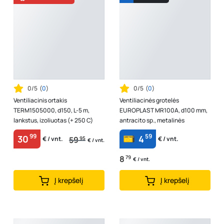
0/5
(
0
)
0/5
(
0
)
Ventiliacinis ortakis
Ventiliacinės grotelės
TERM1505000, d150, L-5 m,
EUROPLAST MR100A, d100 mm,
lankstus, izoliuotas (+ 250 C)
antracito sp., metalinės
99
59
30
4
59
95
€ / vnt.
€ / vnt.
€ / vnt.
8
79
€ / vnt.
Į krepšelį
Į krepšelį