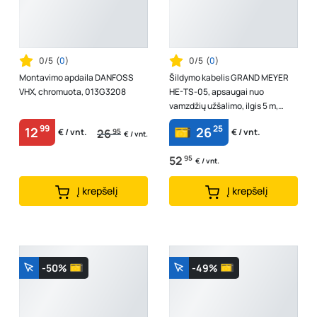
0/5
(
0
)
0/5
(
0
)
Montavimo apdaila DANFOSS
Šildymo kabelis GRAND MEYER
VHX, chromuota, 013G3208
HE-TS-05, apsaugai nuo
vamzdžių užšalimo, ilgis 5 m,
galia 16 W/m, įtampa 230 V, galia
99
25
12
26
26
95
€ / vnt.
€ / vnt.
80 W
€ / vnt.
52
95
€ / vnt.
Į krepšelį
Į krepšelį
-50%
-49%