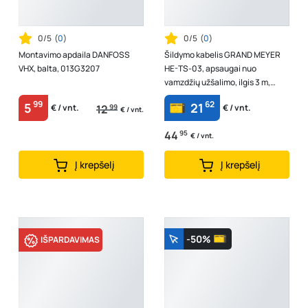
0/5
(
0
)
0/5
(
0
)
Montavimo apdaila DANFOSS
Šildymo kabelis GRAND MEYER
VHX, balta, 013G3207
HE-TS-03, apsaugai nuo
vamzdžių užšalimo, ilgis 3 m,
galia 16 W/m, įtampa 230 V, galia
99
62
5
21
12
99
€ / vnt.
€ / vnt.
48 W
€ / vnt.
44
95
€ / vnt.
Į krepšelį
Į krepšelį
-50%
IŠPARDAVIMAS