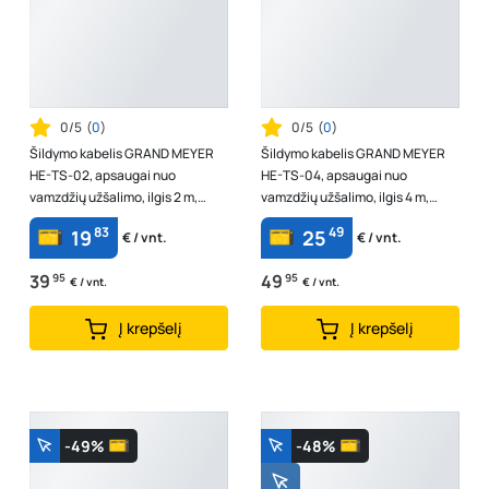
0/5
(
0
)
0/5
(
0
)
Šildymo kabelis GRAND MEYER
Šildymo kabelis GRAND MEYER
HE-TS-02, apsaugai nuo
HE-TS-04, apsaugai nuo
vamzdžių užšalimo, ilgis 2 m,
vamzdžių užšalimo, ilgis 4 m,
galia 16 W/m, įtampa 230 V, galia
galia 16 W/m, įtampa 230 V, galia
83
49
19
25
€ / vnt.
€ / vnt.
32 W
64 W
39
95
49
95
€ / vnt.
€ / vnt.
Į krepšelį
Į krepšelį
-49%
-48%