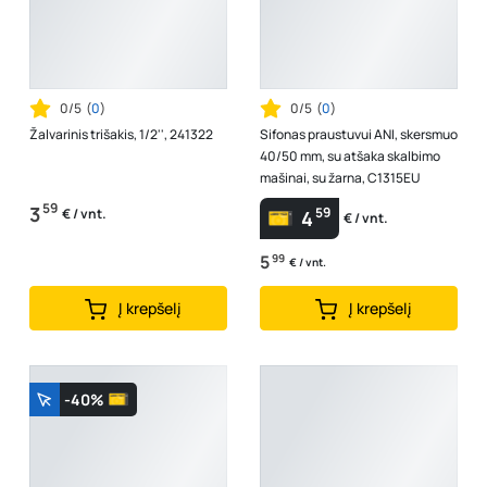
0/5
(
0
)
0/5
(
0
)
Žalvarinis trišakis, 1/2'', 241322
Sifonas praustuvui ANI, skersmuo
40/50 mm, su atšaka skalbimo
mašinai, su žarna, C1315EU
59
3
59
€ / vnt.
4
€ / vnt.
5
99
€ / vnt.
Į krepšelį
Į krepšelį
-40%