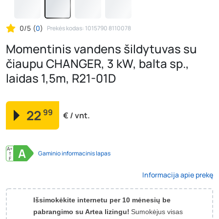
0/5
(
0
)
Prekės kodas: 1015790 8110078
Momentinis vandens šildytuvas su
čiaupu CHANGER, 3 kW, balta sp.,
laidas 1,5m, R21-01D
22
99
€ / vnt.
A+
A
Gaminio informacinis lapas
↑
F
Informacija apie prekę
Išsimokėkite internetu per 10 mėnesių be
pabrangimo su Artea lizingu!
Sumokėjus visas