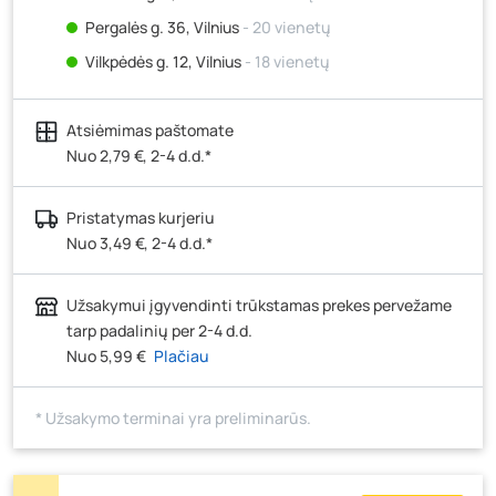
Pergalės g. 36, Vilnius
- 20 vienetų
Vilkpėdės g. 12, Vilnius
- 18 vienetų
Ateities g. 15, Vilnius
- 15 vienetų
Atsiėmimas paštomate
Kauno r., Narsiečių k., Vytauto g. 183, Kaunas
- 14
vienetų
Nuo 2,79 €, 2-4 d.d.*
Šilutės pl. 83A, Klaipėda
- 19 vienetų
Pristatymas kurjeriu
Pramonės g. 7, Šiauliai
- 15 vienetų
Nuo 3,49 €, 2-4 d.d.*
Klaipėdos g. 170R, Panevėžys
- 23 vienetai
Santaikos g. 26B, Alytus
- 23 vienetai
Užsakymui įgyvendinti trūkstamas prekes pervežame
J. Basanavičiaus g. 6, Utena
- 19 vienetų
tarp padalinių per 2-4 d.d.
Nuo 5,99 €
Plačiau
Novočėbės k. 3, Kėdainiai
- 19 vienetų
Kauno g. 160, Marijampolė
- 20 vienetų
* Užsakymo terminai yra preliminarūs.
Skuodo g. 41, Mažeikiai
- 15 vienetų
Tiekimo g. 4, Biržai
- 12 vienetų