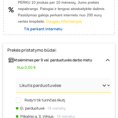
PERKU 10 įmokas per 10 mėnesių, Jums prekės
nepabrangs.
Patogiai ir lengvai atsiskaitykite dalimis.
Pasiūlymas galioja perkant internetu nuo 200 eurų
Daugiau informacijos.
vertės krepšelio.
Tik perkant internetu
Prekės pristatymo būdai:
Atsiėmimas per 9 val. parduotuvės darbo metu
Nuo 0,00 €
Rodyti tik turinčias likutį
El. parduotuvė
‐ 19 vienetų
Pilkalnio g. 3, Vilnius
- 19 vienetų