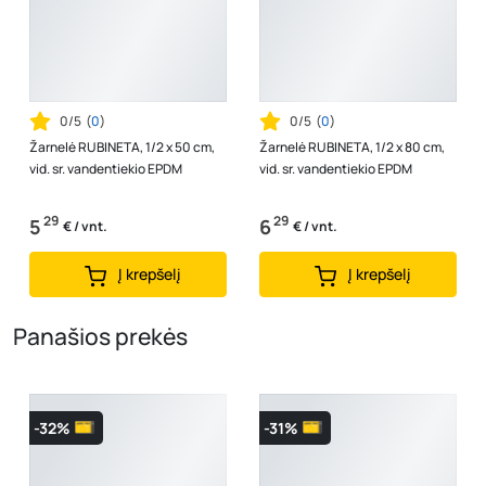
0/5
(
0
)
0/5
(
0
)
Žarnelė RUBINETA, 1/2 x 50 cm,
Žarnelė RUBINETA, 1/2 x 80 cm,
vid. sr. vandentiekio EPDM
vid. sr. vandentiekio EPDM
29
29
5
6
€ / vnt.
€ / vnt.
Į krepšelį
Į krepšelį
Panašios prekės
-32%
-31%