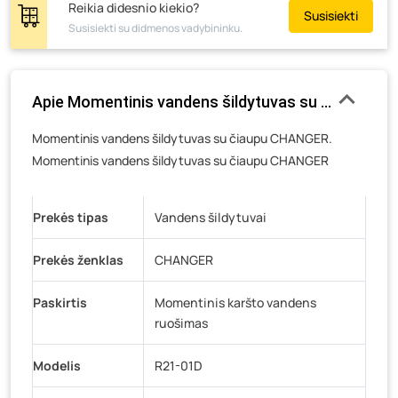
Žemaičių g. 2, Raseiniai
- 15 vienetų
Reikia didesnio kiekio?
Susisiekti
Susisiekti su didmenos vadybininku.
Pramonės g. 6E, Šilutė
- 10 vienetų
Gedimino g. 54, Tauragė
- 10 vienetų
Luokės g. 82, Telšiai
- 18 vienetų
Apie Momentinis vandens šildytuvas su čiaupu CHAN
Veteranų g. 11, Visaginas
- 18 vienetų
Momentinis vandens šildytuvas su čiaupu CHANGER.
Baravykų g. 1, Druskininkai
- 8 vienetai
Momentinis vandens šildytuvas su čiaupu CHANGER
Vilniaus g. 89D, Ukmergė
- 4 vienetai
K. Donelaičio g. 17, Rokiškis
- 4 vienetai
Prekės tipas
Vandens šildytuvai
Šaltupės g. 64, Zarasai
- 7 vienetai
Prekės ženklas
CHANGER
Paskirtis
Momentinis karšto vandens
ruošimas
Modelis
R21-01D