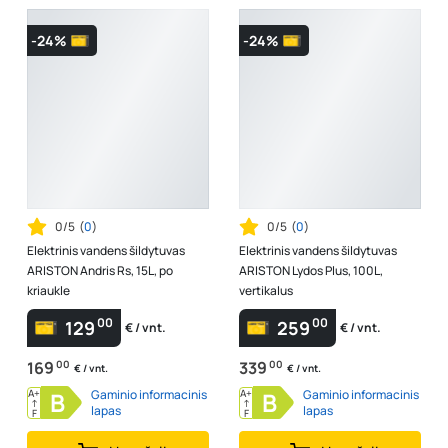
-24%
-24%
0/5
(
0
)
0/5
(
0
)
Elektrinis vandens šildytuvas
Elektrinis vandens šildytuvas
ARISTON Andris Rs, 15L, po
ARISTON Lydos Plus, 100L,
kriaukle
vertikalus
00
00
129
259
€ / vnt.
€ / vnt.
169
00
339
00
€ / vnt.
€ / vnt.
A+
B
Gaminio informacinis
A+
B
Gaminio informacinis
↑
↑
lapas
lapas
F
F