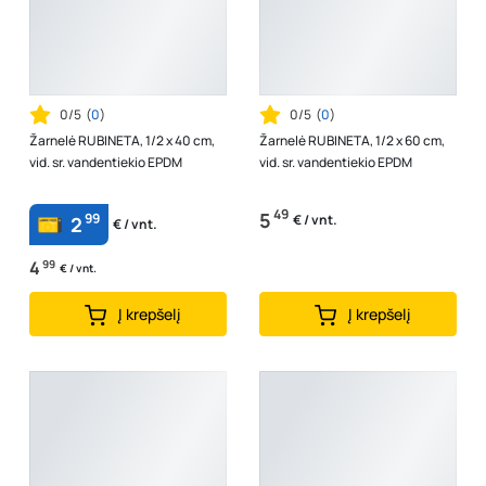
0/5
(
0
)
0/5
(
0
)
Žarnelė RUBINETA, 1/2 x 40 cm,
Žarnelė RUBINETA, 1/2 x 60 cm,
vid. sr. vandentiekio EPDM
vid. sr. vandentiekio EPDM
49
5
99
€ / vnt.
2
€ / vnt.
4
99
€ / vnt.
Į krepšelį
Į krepšelį