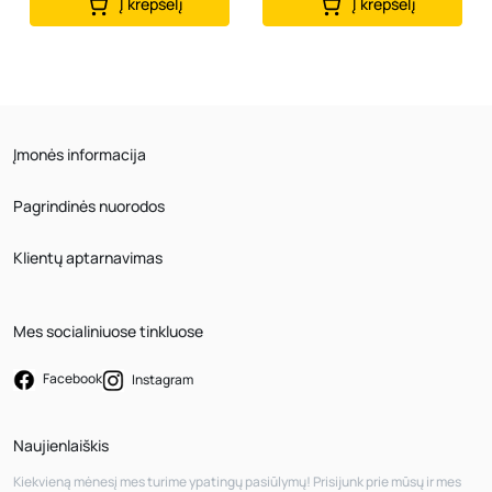
Į krepšelį
Į krepšelį
Įmonės informacija
Pagrindinės nuorodos
Klientų aptarnavimas
Mes socialiniuose tinkluose
Facebook
Instagram
Naujienlaiškis
Kiekvieną mėnesį mes turime ypatingų pasiūlymų! Prisijunk prie mūsų ir mes