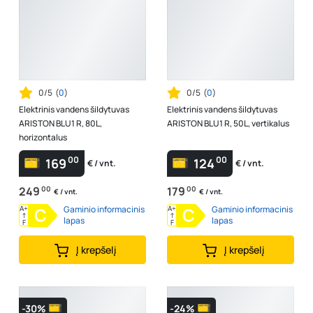
0/5
(
0
)
0/5
(
0
)
Elektrinis vandens šildytuvas
Elektrinis vandens šildytuvas
ARISTON BLU1 R, 80L,
ARISTON BLU1 R, 50L, vertikalus
horizontalus
00
00
169
124
€ / vnt.
€ / vnt.
249
00
179
00
€ / vnt.
€ / vnt.
A+
C
Gaminio informacinis
A+
C
Gaminio informacinis
↑
↑
lapas
lapas
F
F
Į krepšelį
Į krepšelį
-30%
-24%