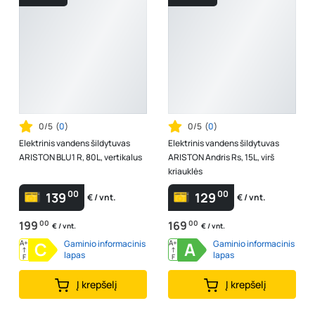
0/5
(
0
)
0/5
(
0
)
Elektrinis vandens šildytuvas
Elektrinis vandens šildytuvas
ARISTON BLU1 R, 80L, vertikalus
ARISTON Andris Rs, 15L, virš
kriauklės
00
00
139
129
€ / vnt.
€ / vnt.
199
00
169
00
€ / vnt.
€ / vnt.
A+
C
Gaminio informacinis
A+
A
Gaminio informacinis
↑
↑
lapas
lapas
F
F
Į krepšelį
Į krepšelį