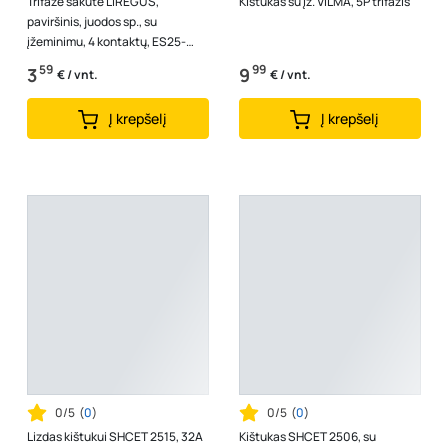
Trifazė šakutė LIREGUS,
Kištukas su įž. VILMA, 5P trifazis
paviršinis, juodos sp., su
įžeminimu, 4 kontaktų, ES25-
001.J
59
99
3
9
€ / vnt.
€ / vnt.
Į krepšelį
Į krepšelį
0/5
(
0
)
0/5
(
0
)
Lizdas kištukui SHCET 2515, 32A
Kištukas SHCET 2506, su