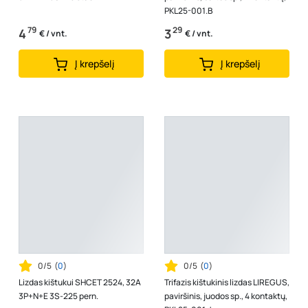
PKL25-001.B
79
29
4
3
€ / vnt.
€ / vnt.
Į krepšelį
Į krepšelį
0/5
(
0
)
0/5
(
0
)
Lizdas kištukui SHCET 2524, 32A
Trifazis kištukinis lizdas LIREGUS,
3P+N+E 3S-225 pern.
paviršinis, juodos sp., 4 kontaktų,