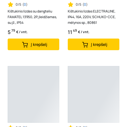
0/5
(
0
)
0/5
(
0
)
Kištukinis lizdas su dangteliu
Kištukinis lizdas ELECTRALINE,
FAMATEL 13950, 2P, įleidžiamas,
IP44, 16A, 220V, SCHUKO-CCE,
su įž., IP54
mėlynos sp., 80861
79
49
5
11
€ / vnt.
€ / vnt.
Į krepšelį
Į krepšelį