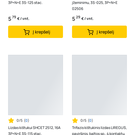
3P+N+E 3S-125 stac.
įžeminimu, 3S-025, 3P+N+E
02506
79
29
5
5
€ / vnt.
€ / vnt.
Į krepšelį
Į krepšelį
0/5
(
0
)
0/5
(
0
)
Lizdas kištukui SHCET 2512, 16A
Trifazis kištukinis lizdas LIREGUS,
3P+N+E 3S-115 stac.
paviršinis, baltos sp., 4 kontaktų,