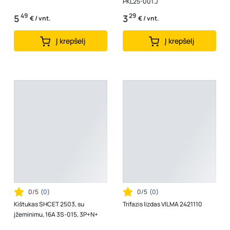
PKL25-001.J
49
29
5
3
€ / vnt.
€ / vnt.
Į krepšelį
Į krepšelį
0/5
(
0
)
0/5
(
0
)
Kištukas SHCET 2503, su
Trifazis lizdas VILMA 2421110
įžeminimu, 16A 3S-015, 3P+N+