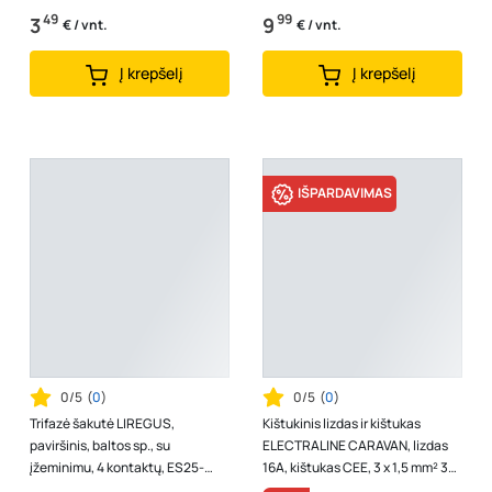
49
99
3
9
€ / vnt.
€ / vnt.
Į krepšelį
Į krepšelį
IŠPARDAVIMAS
0/5
(
0
)
0/5
(
0
)
Trifazė šakutė LIREGUS,
Kištukinis lizdas ir kištukas
paviršinis, baltos sp., su
ELECTRALINE CARAVAN, lizdas
įžeminimu, 4 kontaktų, ES25-
16A, kištukas CEE, 3 x 1,5 mm² 30
001.B
cm ilgio laidas, 1618