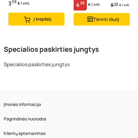
59
3
29
€ / vnt.
4
8
99
€ / vnt.
€ / vnt.
Į krepšelį
Tikrinti likutį
Specialios paskirties jungtys
Specialios paskirties jungtys
Įmonės informacija
Pagrindinės nuorodos
Klientų aptarnavimas