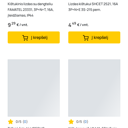
Kištukinis lizdas su dangteliu
Lizdas kištukui SHCET 2521, 16A
FAMATEL 23331, 3P+N+T, 16A,
3P+N+E 3S-215 pern.
įleidžiamas, IP44
29
49
9
4
€ / vnt.
€ / vnt.
Į krepšelį
Į krepšelį
0/5
(
0
)
0/5
(
0
)