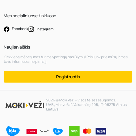
Mes socialiniuose tinkluose
Facebook
Instagram
Naujienlaiškis
Kiekvieną mėnesį mes turime ypatingų pasiūlymų! Prisijunk prie mūsų ir mes
tave informuosime pirmąjį.
Registruotis
2026 © Moki Veži – Visos teisės saugomos.
UAB „Makveža“. Vakarinė g. 105, LT-06275 Vilnius,
Lietuva