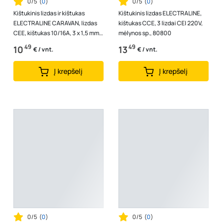
0/5
(
0
)
0/5
(
0
)
Kištukinis lizdas ir kištukas
Kištukinis lizdas ELECTRALINE,
ELECTRALINE CARAVAN, lizdas
kištukas CCE, 3 lizdai CEI 220V,
CEE, kištukas 10/16A, 3 x 1,5 mm²
mėlynos sp., 80800
30 cm ilgio laidas, 1607
49
49
10
13
€ / vnt.
€ / vnt.
Į krepšelį
Į krepšelį
0/5
(
0
)
0/5
(
0
)