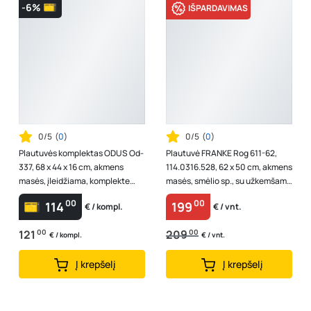
-6%
IŠPARDAVIMAS
0/5
(
0
)
0/5
(
0
)
Plautuvės komplektas ODUS Od-
Plautuvė FRANKE Rog 611-62,
337, 68 x 44 x 16 cm, akmens
114.0316.528, 62 x 50 cm, akmens
masės, įleidžiama, komplekte
masės, smėlio sp., su užkemšamu
maišytuvas, ventilis, pilkos spal...
ventiliu, kilmės šalis Voki...
00
00
114
199
€ / kompl.
€ / vnt.
121
00
209
00
€ / kompl.
€ / vnt.
Į krepšelį
Į krepšelį