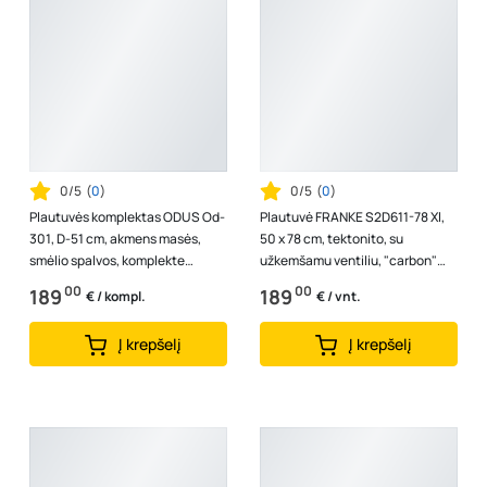
0/5
(
0
)
0/5
(
0
)
Plautuvės komplektas ODUS Od-
Plautuvė FRANKE S2D611-78 Xl,
301, D-51 cm, akmens masės,
50 x 78 cm, tektonito, su
smėlio spalvos, komplekte
užkemšamu ventiliu, "carbon"
maišytuvas, ventilis, Lenkija
spalvos, Vokietija
00
00
189
189
€ / kompl.
€ / vnt.
Į krepšelį
Į krepšelį