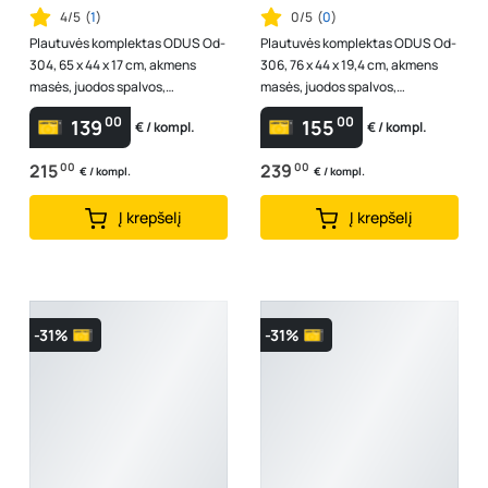
4/5
(
1
)
0/5
(
0
)
Plautuvės komplektas ODUS Od-
Plautuvės komplektas ODUS Od-
304, 65 x 44 x 17 cm, akmens
306, 76 x 44 x 19,4 cm, akmens
masės, juodos spalvos,
masės, juodos spalvos,
komplekte maišytuvas, ventilis,
komplekte maišytuvas, ventilis,
00
00
139
155
€ / kompl.
€ / kompl.
Lenkija
Lenki...
215
00
239
00
€ / kompl.
€ / kompl.
Į krepšelį
Į krepšelį
-31%
-31%