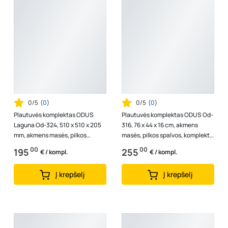
0/5
(
0
)
0/5
(
0
)
Plautuvės komplektas ODUS
Plautuvės komplektas ODUS Od-
Laguna Od-324, 510 x 510 x 205
316, 76 x 44 x 16 cm, akmens
mm, akmens masės, pilkos
masės, pilkos spalvos, komplekte
spalvos, komplekte maišytuvas,
maišytuvas, ventilis
00
00
195
255
€ / kompl.
€ / kompl.
ventili...
Į krepšelį
Į krepšelį