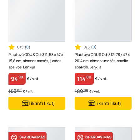
0/5
(
0
)
0/5
(
0
)
Plautuvė ODUS Od-311, 58 x 47 x
Plautuvė ODUS Od-312, 78 x 47 x
19,8 cm, akmens masės, juodos
20,4 cm, akmens masės, smėlio
spalvos, Lenkija
spalvos, Lenkija
90
00
94
114
€ / vnt.
€ / vnt.
159
00
189
00
€ / vnt.
€ / vnt.
Tikrinti likutį
Tikrinti likutį
IŠPARDAVIMAS
IŠPARDAVIMAS