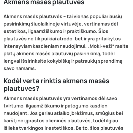
Akmens masės plautuvės
Akmens masės plautuvės – tai vienas populiariausių
pasirinkimų šiuolaikinėje virtuvėje, vertinamas dėl
estetikos, ilgaamžiškumo ir praktiškumo. Šios
plautuvės ne tik puikiai atrodo, bet ir yra pritaikytos
intensyviam kasdieniam naudojimui. „Moki-veži“ rasite
platų akmens masės plautuvių pasirinkimą, todėl
lengvai išsirinksite kokybišką ir patrauklų sprendimą
savo namams.
Kodėl verta rinktis akmens masės
plautuves?
Akmens masės plautuvės yra vertinamos dėl savo
tvirtumo, ilgaamžiškumo ir patogumo kasdien
naudojant. Jos geriau atlaiko įbrėžimus, smūgius bei
karštį nei įprastos plieninės plautuvės, todėl ilgiau
išlieka tvarkingos ir estetiškos. Be to, šios plautuvės