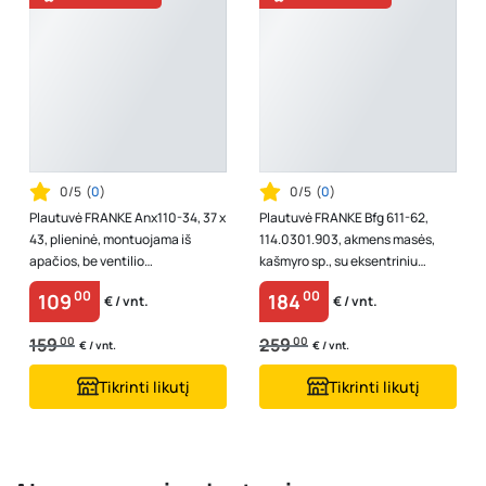
0/5
(
0
)
0/5
(
0
)
Plautuvė FRANKE Anx110-34, 37 x
Plautuvė FRANKE Bfg 611-62,
43, plieninė, montuojama iš
114.0301.903, akmens masės,
apačios, be ventilio
kašmyro sp., su eksentriniu
112.0006.318, Vokietija
ventiliu, kilmės šalis Vokietija
00
00
109
184
€ / vnt.
€ / vnt.
159
00
259
00
€ / vnt.
€ / vnt.
Tikrinti likutį
Tikrinti likutį