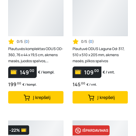
0/5
(
0
)
0/5
(
0
)
Plautuvės komplektas ODUS OD-
Plautuvė ODUS Laguna Od-317,
360, 76 x 44 x 19,5 cm, akmens
510 x 510 x 205 mm, akmens
masės, juodos spalvos,
masės, pilkos spalvos
komplekte maišytuvas, ventilis,
00
00
149
109
€ / kompl.
€ / vnt.
džiov...
199
00
145
00
€ / kompl.
€ / vnt.
Į krepšelį
Į krepšelį
-22%
IŠPARDAVIMAS