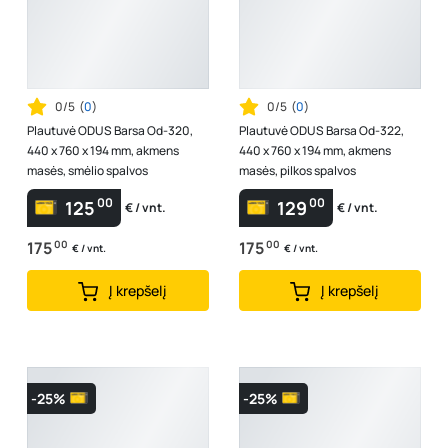
0/5
(
0
)
0/5
(
0
)
Plautuvė ODUS Barsa Od-320,
Plautuvė ODUS Barsa Od-322,
440 x 760 x 194 mm, akmens
440 x 760 x 194 mm, akmens
masės, smėlio spalvos
masės, pilkos spalvos
00
00
125
129
€ / vnt.
€ / vnt.
175
00
175
00
€ / vnt.
€ / vnt.
Į krepšelį
Į krepšelį
-25%
-25%