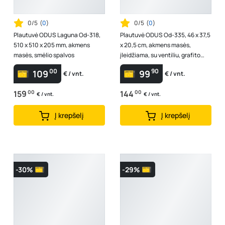
0/5
(
0
)
0/5
(
0
)
Plautuvė ODUS Laguna Od-318,
Plautuvė ODUS Od-335, 46 x 37,5
510 x 510 x 205 mm, akmens
x 20,5 cm, akmens masės,
masės, smėlio spalvos
įleidžiama, su ventiliu, grafito
spalvos
00
90
109
99
€ / vnt.
€ / vnt.
159
00
144
00
€ / vnt.
€ / vnt.
Į krepšelį
Į krepšelį
-30%
-29%