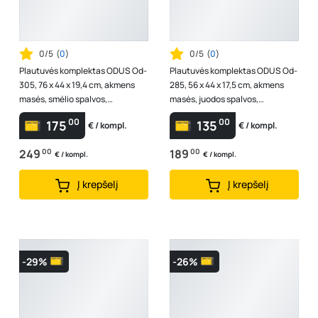
0/5
(
0
)
0/5
(
0
)
Plautuvės komplektas ODUS Od-
Plautuvės komplektas ODUS Od-
305, 76 x 44 x 19,4 cm, akmens
285, 56 x 44 x 17,5 cm, akmens
masės, smėlio spalvos,
masės, juodos spalvos,
komplekte maišytuvas, ventilis,
komplekte maišytuvas, ventilis
00
00
175
135
€ / kompl.
€ / kompl.
Lenki...
249
00
189
00
€ / kompl.
€ / kompl.
Į krepšelį
Į krepšelį
-29%
-26%