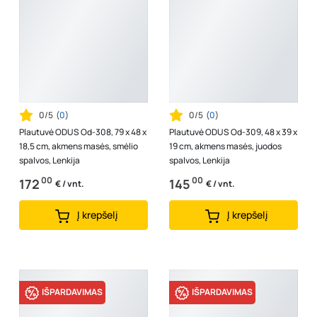
0/5
(
0
)
0/5
(
0
)
Plautuvė ODUS Od-308, 79 x 48 x
Plautuvė ODUS Od-309, 48 x 39 x
18,5 cm, akmens masės, smėlio
19 cm, akmens masės, juodos
spalvos, Lenkija
spalvos, Lenkija
00
00
172
145
€ / vnt.
€ / vnt.
Į krepšelį
Į krepšelį
IŠPARDAVIMAS
IŠPARDAVIMAS