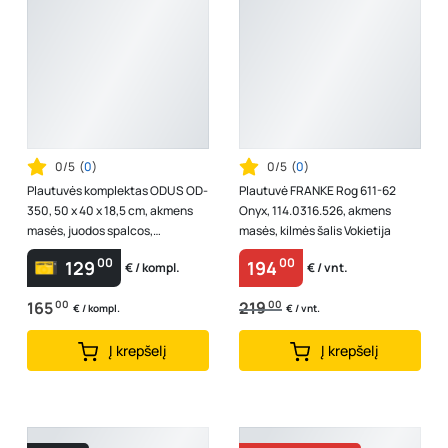
0/5
(
0
)
0/5
(
0
)
Plautuvės komplektas ODUS OD-
Plautuvė FRANKE Rog 611-62
350, 50 x 40 x 18,5 cm, akmens
Onyx, 114.0316.526, akmens
masės, juodos spalcos,
masės, kilmės šalis Vokietija
komplekte juodas maišytuvas
00
00
129
194
€ / kompl.
€ / vnt.
lanksčiu ...
165
00
219
00
€ / kompl.
€ / vnt.
Į krepšelį
Į krepšelį