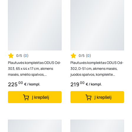
0/5
(
0
)
0/5
(
0
)
Plautuvės komplektas ODUS Od-
Plautuvės komplektas ODUS Od-
303, 65 x 44 x 17 cm, akmens
302, D-51 cm, akmens masės,
masės, smėlio spalvos,
juodos spalvos, komplekte
komplekte maišytuvas, ventilis,
maišytuvas, ventilis, Lenkija
00
00
225
219
€ / kompl.
€ / kompl.
Lenkija
Į krepšelį
Į krepšelį