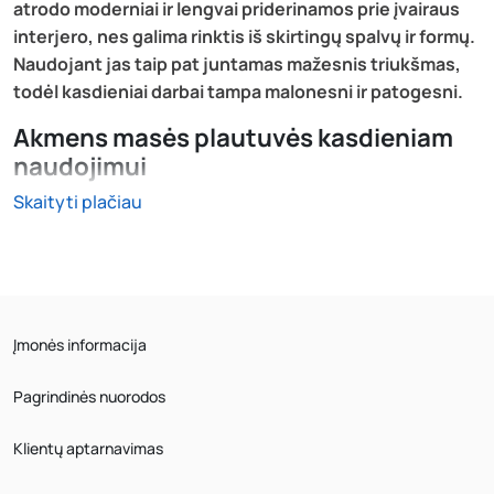
atrodo moderniai ir lengvai priderinamos prie įvairaus
interjero, nes galima rinktis iš skirtingų spalvų ir formų.
Naudojant jas taip pat juntamas mažesnis triukšmas,
todėl kasdieniai darbai tampa malonesni ir patogesni.
Akmens masės plautuvės kasdieniam
naudojimui
Skaityti plačiau
Kasdien naudojant plautuvę svarbiausia, kad ji būtų
patogi ir lengvai prižiūrima. Akmens masės plautuvės
neįgeria kvapų, yra atsparios dėmėms ir lengvai
valomos, todėl puikiai tinka kasdieniams darbams. Dėl
savo tvirtos struktūros jos ilgai išlaiko tvarkingą
išvaizdą, net ir intensyviai naudojant. Be to, akmens
Įmonės informacija
masės plautuvės atsparios temperatūros pokyčiams,
todėl drąsiai galima statyti karštus puodus ar
Pagrindinės nuorodos
keptuves.
Klientų aptarnavimas
Akmens masės plautuvių savybės ir