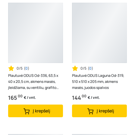
0/5
(
0
)
0/5
(
0
)
Plautuvė ODUS Od-336, 63,5 x
Plautuvė ODUS Laguna Od-319,
40 x 20,5 cm, akmens masės,
510 x 510 x 205 mm, akmens
įleidžiama, su ventiliu, grafito
masės, juodos spalvos
spalvos
00
00
165
144
€ / vnt.
€ / vnt.
Į krepšelį
Į krepšelį