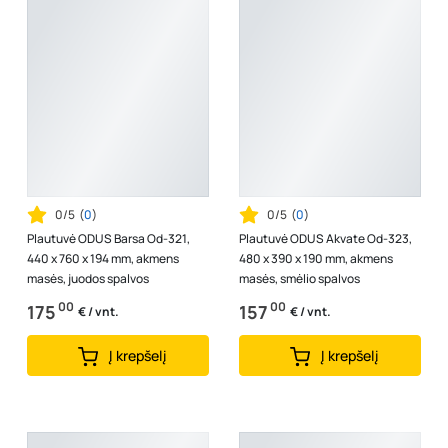
0/5
(
0
)
0/5
(
0
)
Plautuvė ODUS Barsa Od-321,
Plautuvė ODUS Akvate Od-323,
440 x 760 x 194 mm, akmens
480 x 390 x 190 mm, akmens
masės, juodos spalvos
masės, smėlio spalvos
00
00
175
157
€ / vnt.
€ / vnt.
Į krepšelį
Į krepšelį