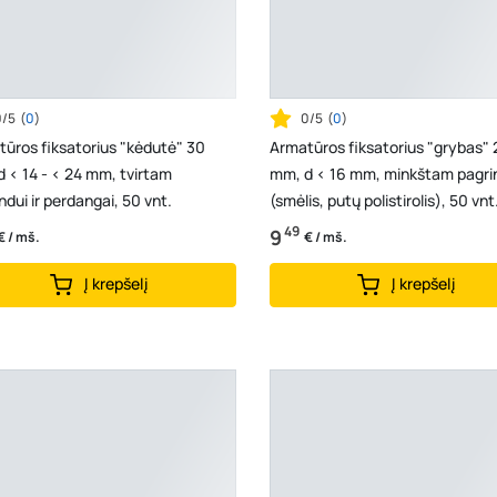
0/5
(
0
)
0/5
(
0
)
ūros fiksatorius "kėdutė" 30
Armatūros fiksatorius "grybas" 
 < 14 - < 24 mm, tvirtam
mm, d < 16 mm, minkštam pagri
ndui ir perdangai, 50 vnt.
(smėlis, putų polistirolis), 50 vnt
49
9
€ / mš.
€ / mš.
Į krepšelį
Į krepšelį