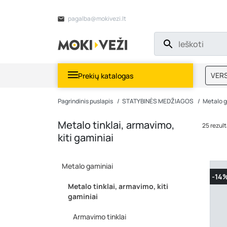
pagalba@mokivezi.lt
VERS
Prekių katalogas
MOKI
Pagrindinis puslapis
STATYBINĖS MEDŽIAGOS
Metalo g
Metalo tinklai, armavimo,
25 rezult
kiti gaminiai
Metalo gaminiai
-14
Metalo tinklai, armavimo, kiti
gaminiai
Armavimo tinklai