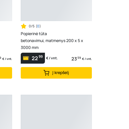
0/5
(
0
)
Popierinė tūta
betonavimui, matmenys 200 x 5 x
3000 mm
99
22
9
23
59
€ / vnt.
€ / vnt.
€ / vnt.
Į krepšelį