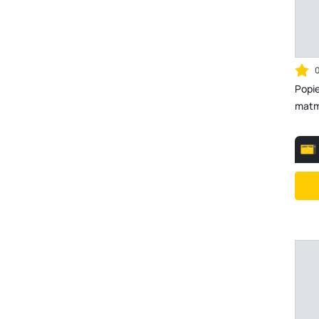
Popie
matm