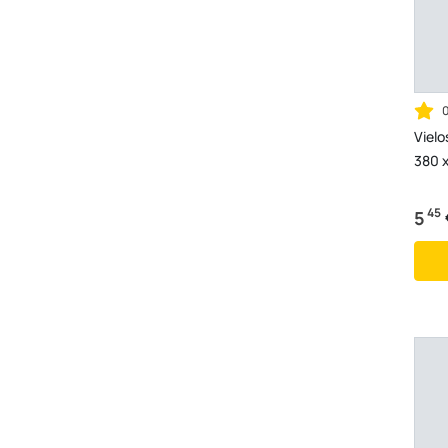
Vielo
380 
45
5