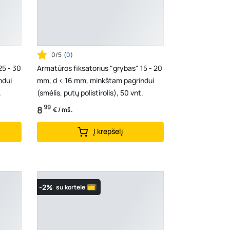
0/5
(
0
)
25 - 30
Armatūros fiksatorius "grybas" 15 - 20
ndui
mm, d < 16 mm, minkštam pagrindui
.
(smėlis, putų polistirolis), 50 vnt.
99
8
€ / mš.
Į krepšelį
-2%
su kortele