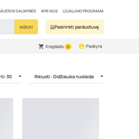
ARJEROS GALIMYBĖS
APIE MUS
LOJALUMO PROGRAMA
Ieškoti
Pasirinkti parduotuvę
Paskyra
Krepšelis
0
ti: 30
Rikiuoti
: Didžiausia nuolaida