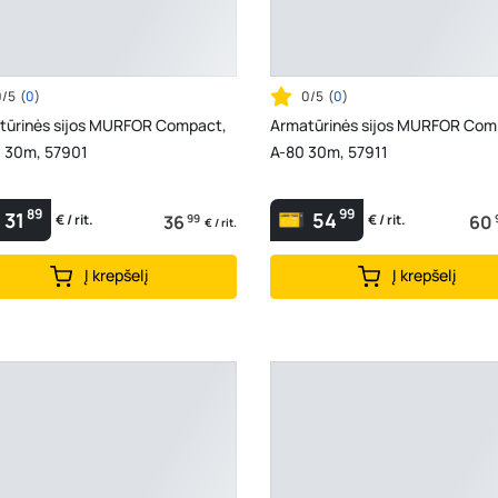
0/5
(
0
)
0/5
(
0
)
tūrinės sijos MURFOR Compact,
Armatūrinės sijos MURFOR Com
, 30m, 57901
A-80 30m, 57911
89
99
31
54
36
99
60
€ / rit.
€ / rit.
€ / rit.
Į krepšelį
Į krepšelį