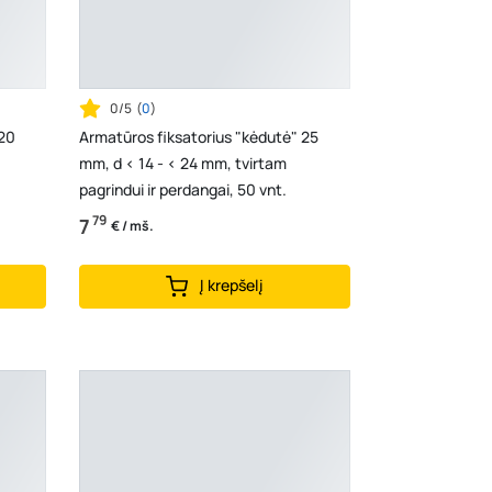
0/5
(
0
)
 20
Armatūros fiksatorius "kėdutė" 25
mm, d < 14 - < 24 mm, tvirtam
pagrindui ir perdangai, 50 vnt.
79
7
€ / mš.
Į krepšelį