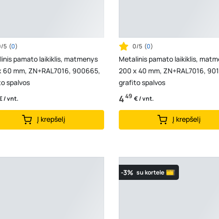
0/5
(
0
)
0/5
(
0
)
inis pamato laikiklis, matmenys
Metalinis pamato laikiklis, mat
x 60 mm, ZN+RAL7016, 900665,
200 x 40 mm, ZN+RAL7016, 901
to spalvos
grafito spalvos
49
4
€ / vnt.
€ / vnt.
Į krepšelį
Į krepšelį
-3%
su kortele