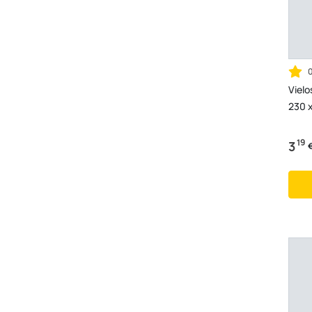
Vielo
230 
19
3
€