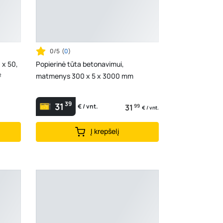
0/5
(
0
)
 x 50,
Popierinė tūta betonavimui,
²
matmenys 300 x 5 x 3000 mm
39
31
31
99
€ / vnt.
€ / vnt.
Į krepšelį