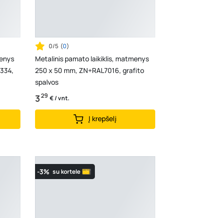
0/5
(
0
)
menys
Metalinis pamato laikiklis, matmenys
334,
250 x 50 mm, ZN+RAL7016, grafito
spalvos
29
3
€ / vnt.
Į krepšelį
-3%
su kortele