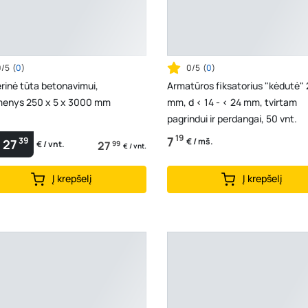
0/5
(
0
)
0/5
(
0
)
rinė tūta betonavimui,
Armatūros fiksatorius "kėdutė"
enys 250 x 5 x 3000 mm
mm, d < 14 - < 24 mm, tvirtam
pagrindui ir perdangai, 50 vnt.
19
7
39
€ / mš.
27
27
99
€ / vnt.
€ / vnt.
Į krepšelį
Į krepšelį