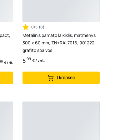
0/5
(
0
)
pact,
Metalinis pamato laikiklis, matmenys
300 x 60 mm, ZN+RAL7016, 901222,
grafito spalvos
99
5
€ / vnt.
99
€ / rit.
Į krepšelį