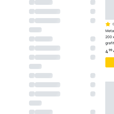
Metal
200 
grafi
99
4