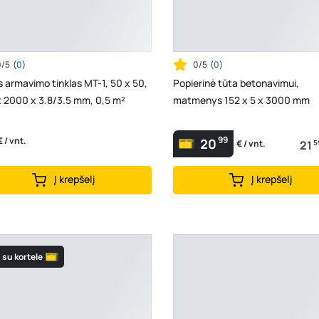
0/5
(
0
)
0/5
(
0
)
s armavimo tinklas MT-1, 50 x 50,
Popierinė tūta betonavimui,
 2000 x 3.8/3.5 mm, 0,5 m²
matmenys 152 x 5 x 3000 mm
99
€ / vnt.
20
21
5
€ / vnt.
Į krepšelį
Į krepšelį
su kortele