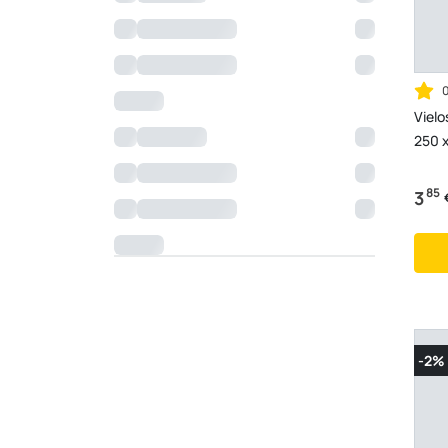
Vielo
250 x
85
3
-2%