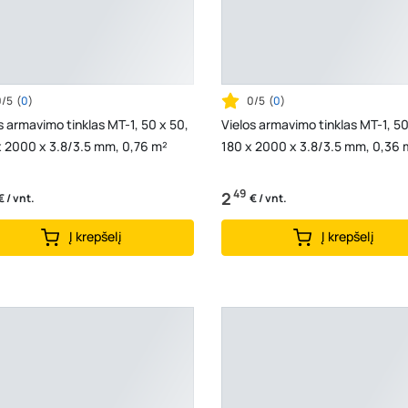
0/5
(
0
)
0/5
(
0
)
s armavimo tinklas MT-1, 50 x 50,
Vielos armavimo tinklas MT-1, 50
x 2000 x 3.8/3.5 mm, 0,76 m²
180 x 2000 x 3.8/3.5 mm, 0,36
49
2
€ / vnt.
€ / vnt.
Į krepšelį
Į krepšelį