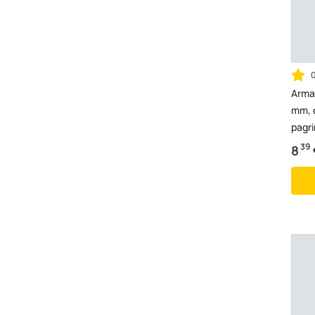
Armat
mm, d
pagri
39
8