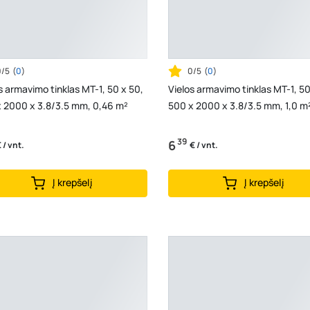
0/5
(
0
)
0/5
(
0
)
s armavimo tinklas MT-1, 50 x 50,
Vielos armavimo tinklas MT-1, 50
x 2000 x 3.8/3.5 mm, 0,46 m²
500 x 2000 x 3.8/3.5 mm, 1,0 m
39
6
 / vnt.
€ / vnt.
Į krepšelį
Į krepšelį