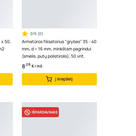
0/5
(
0
)
 x 50,
Armatūros fiksatorius "grybas" 35 - 40
 m2
mm, d < 16 mm, minkštam pagrindui
(smėlis, putų polistirolis), 50 vnt.
09
8
€ / mš.
Į krepšelį
IŠPARDAVIMAS