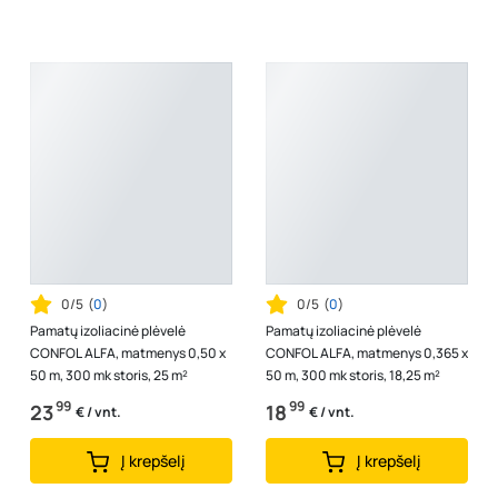
0/5
(
0
)
0/5
(
0
)
Pamatų izoliacinė plėvelė
Pamatų izoliacinė plėvelė
CONFOL ALFA, matmenys 0,50 x
CONFOL ALFA, matmenys 0,365 x
50 m, 300 mk storis, 25 m²
50 m, 300 mk storis, 18,25 m²
99
99
23
18
€ / vnt.
€ / vnt.
Į krepšelį
Į krepšelį