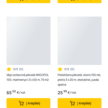
0/5
(
0
)
0/5
(
0
)
Vėjo izoliacinė plėvelė WIGOFOL
Polietileno plėvelė, storis 150 mk,
100, matmenys 1,5 x 50 m, 75 m2
plotis 3 x 20 m, statybinė, juoda
spalva
50
99
65
25
€ / rul.
€ / rul.
Į krepšelį
Į krepšelį