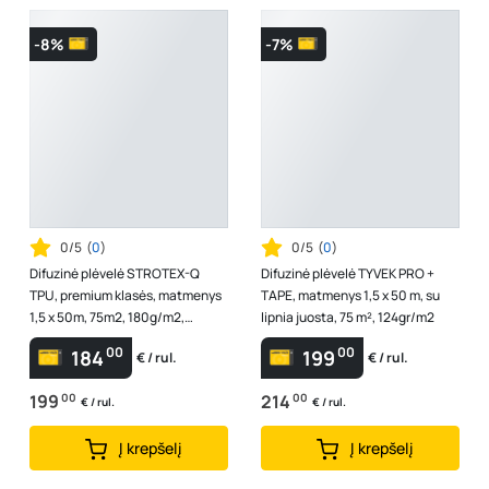
-8%
-7%
0/5
(
0
)
0/5
(
0
)
Difuzinė plėvelė STROTEX-Q
Difuzinė plėvelė TYVEK PRO +
TPU, premium klasės, matmenys
TAPE, matmenys 1,5 x 50 m, su
1,5 x 50m, 75m2, 180g/m2,
lipnia juosta, 75 m², 124gr/m2
A370160013
00
00
184
199
€ / rul.
€ / rul.
199
00
214
00
€ / rul.
€ / rul.
Į krepšelį
Į krepšelį