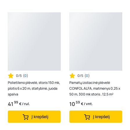
0/5
(
0
)
0/5
(
0
)
Polietileno plėvelė, storis 150 mk,
Pamatų izoliacinė plėvelė
plotis 6 x 20 m, statybinė, juoda
CONFOL ALFA, matmenys 0,25 x
spalva
50 m, 300 mk storis , 12,5 m²
99
59
41
10
€ / rul.
€ / vnt.
Į krepšelį
Į krepšelį