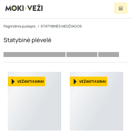
Pagrindinis puslapis
STATYBINĖS MEDŽIAGOS
Statybinė plėvelė
VEŽANTI KAINA!
VEŽANTI KAINA!