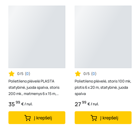
0/5
(
0
)
0/5
(
0
)
Polietileno plėvelė PLASTA
Polietileno plėvelė, storis 100 mk,
statybinė, juoda spalva, storis
plotis 6 x 20 m, statybinė, juoda
200 mk., matmenys 6 x 15 m,
spalva
73578000
99
99
35
27
€ / rul.
€ / rul.
Į krepšelį
Į krepšelį