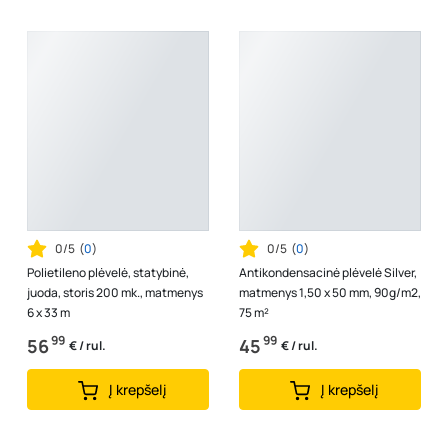
0/5
(
0
)
0/5
(
0
)
Polietileno plėvelė, statybinė,
Antikondensacinė plėvelė Silver,
juoda, storis 200 mk., matmenys
matmenys 1,50 x 50 mm, 90g/m2,
6 x 33 m
75 m²
99
99
56
45
€ / rul.
€ / rul.
Į krepšelį
Į krepšelį