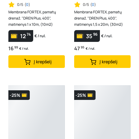
0/5
(
0
)
0/5
(
0
)
Membrana FORTEX, pamatų
Membrana FORTEX, pamatų
drenaž. "DREN Plus, 400",
drenaž. "DREN Plus, 400",
matmenys 1 x 10m, (10m2)
matmenys 1,5 x 20m, (30m2)
74
96
12
35
€ / rul.
€ / rul.
16
99
47
95
€ / rul.
€ / rul.
Į krepšelį
Į krepšelį
-25%
-25%