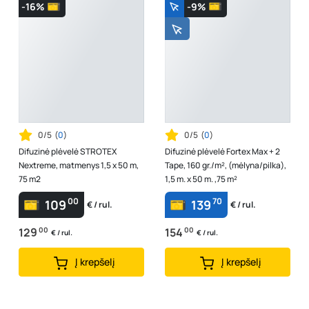
-16%
-9%
0/5
(
0
)
0/5
(
0
)
Difuzinė plėvelė STROTEX
Difuzinė plėvelė Fortex Max + 2
Nextreme, matmenys 1,5 x 50 m,
Tape, 160 gr./m², (mėlyna/pilka),
75 m2
1,5 m. x 50 m. ,75 m²
00
70
109
139
€ / rul.
€ / rul.
129
00
154
00
€ / rul.
€ / rul.
Į krepšelį
Į krepšelį