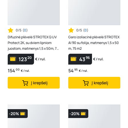
0/5
(
0
)
0/5
(
0
)
Difuzinė plėvelė STROTEX Q UV
Garo izoliacinė plėvelė STROTEX
Protect 2K, su dviem lipniom
Al 90 su folija, matmenys 1,5 x 50
juostom, matmenys 1,5 x 50m, 75
m, 75 m2
m2, 230 gr/m2
20
96
123
43
€ / rul.
€ / rul.
154
00
54
95
€ / rul.
€ / rul.
Į krepšelį
Į krepšelį
-20%
-20%