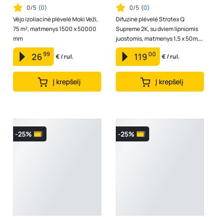
0/5
(
0
)
0/5
(
0
)
Vėjo izoliacinė plėvelė Moki Veži,
Difuzinė plėvelė Strotex Q
75 m², matmenys 1500 x 50000
Supreme 2K, su dviem lipniomis
mm
juostomis, matmenys 1,5 x 50m,
75 m2, 170gr/m2
99
00
26
119
€ / rul.
€ / rul.
Į krepšelį
Į krepšelį
-25%
-25%