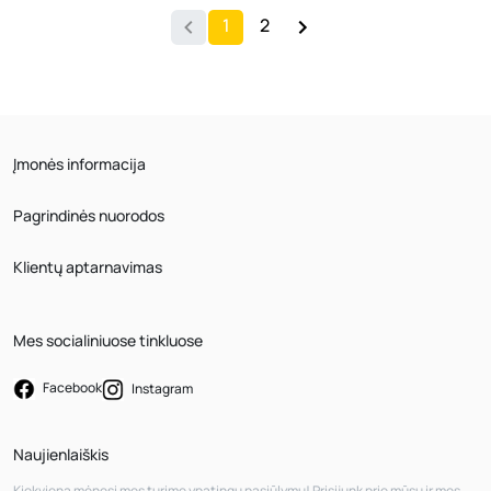
1
2
Įmonės informacija
Pagrindinės nuorodos
Klientų aptarnavimas
Mes socialiniuose tinkluose
Facebook
Instagram
Naujienlaiškis
Kiekvieną mėnesį mes turime ypatingų pasiūlymų! Prisijunk prie mūsų ir mes