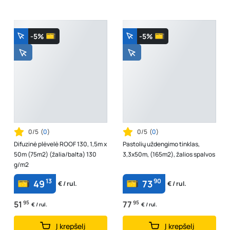
-5%
-5%
0/5
(
0
)
0/5
(
0
)
Difuzinė plėvelė ROOF 130, 1,5m x
Pastolių uždengimo tinklas,
50m (75m2) (žalia/balta) 130
3,3x50m, (165m2), žalios spalvos
g/m2
13
90
49
73
€ / rul.
€ / rul.
51
95
77
95
€ / rul.
€ / rul.
Į krepšelį
Į krepšelį