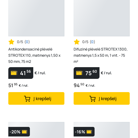
0/5
(
0
)
0/5
(
0
)
Antikondensacinė plėvelė
Difuzinė plėvelė STROTEX 1300,
STROTEX 110, matmenys 1,50 x
matmenys 1,5 x 50 m, 1 vnt. - 75
50 mm, 75 m2
m²
56
60
41
75
€ / rul.
€ / rul.
51
95
94
50
€ / rul.
€ / rul.
Į krepšelį
Į krepšelį
-20%
-16%