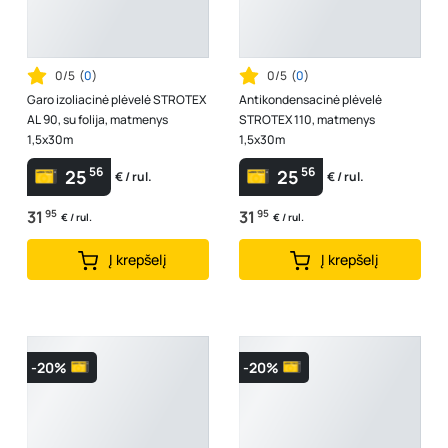
0/5
(
0
)
0/5
(
0
)
Garo izoliacinė plėvelė STROTEX
Antikondensacinė plėvelė
AL 90, su folija, matmenys
STROTEX 110, matmenys
1,5x30m
1,5x30m
56
56
25
25
€ / rul.
€ / rul.
31
95
31
95
€ / rul.
€ / rul.
Į krepšelį
Į krepšelį
-20%
-20%