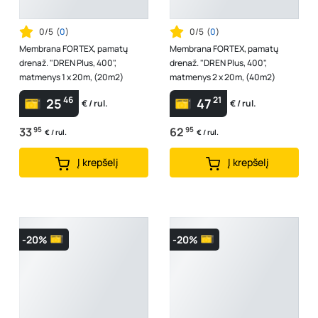
0/5
(
0
)
0/5
(
0
)
Membrana FORTEX, pamatų
Membrana FORTEX, pamatų
drenaž. "DREN Plus, 400",
drenaž. "DREN Plus, 400",
matmenys 1 x 20m, (20m2)
matmenys 2 x 20m, (40m2)
46
21
25
47
€ / rul.
€ / rul.
33
95
62
95
€ / rul.
€ / rul.
Į krepšelį
Į krepšelį
-20%
-20%