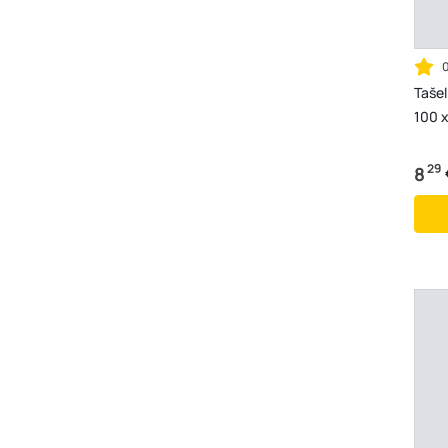
Tašel
100 
29
8