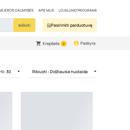
ARJEROS GALIMYBĖS
APIE MUS
LOJALUMO PROGRAMA
Ieškoti
Pasirinkti parduotuvę
Paskyra
Krepšelis
0
ti: 30
Rikiuoti
: Didžiausia nuolaida