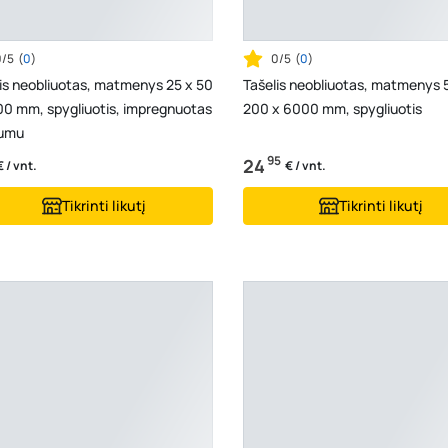
0/5
(
0
)
0/5
(
0
)
is neobliuotas, matmenys 25 x 50
Tašelis neobliuotas, matmenys 
00 mm, spygliuotis, impregnuotas
200 x 6000 mm, spygliuotis
umu
95
24
€ / vnt.
€ / vnt.
Tikrinti likutį
Tikrinti likutį