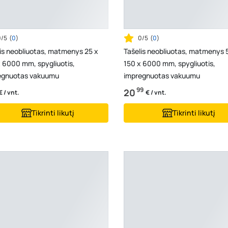
0/5
(
0
)
0/5
(
0
)
is neobliuotas, matmenys 25 x
Tašelis neobliuotas, matmenys 
 6000 mm, spygliuotis,
150 x 6000 mm, spygliuotis,
egnuotas vakuumu
impregnuotas vakuumu
99
20
€ / vnt.
€ / vnt.
Tikrinti likutį
Tikrinti likutį