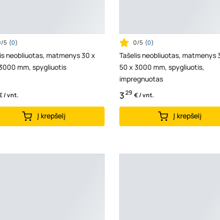
0/5
(
0
)
0/5
(
0
)
is neobliuotas, matmenys 30 x
Tašelis neobliuotas, matmenys 
3000 mm, spygliuotis
50 x 3000 mm, spygliuotis,
impregnuotas
29
3
€ / vnt.
€ / vnt.
Į krepšelį
Į krepšelį