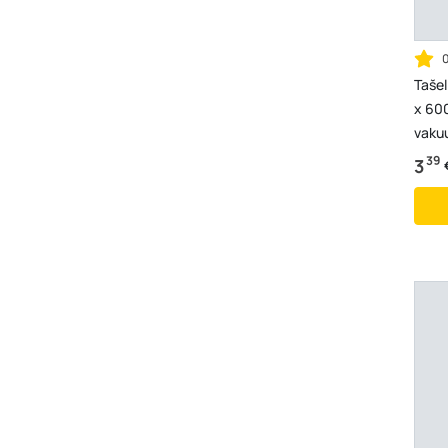
Tašel
x 60
vaku
39
3