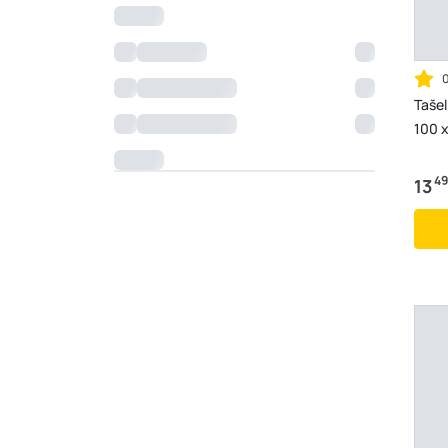
Tašel
100 x
49
13