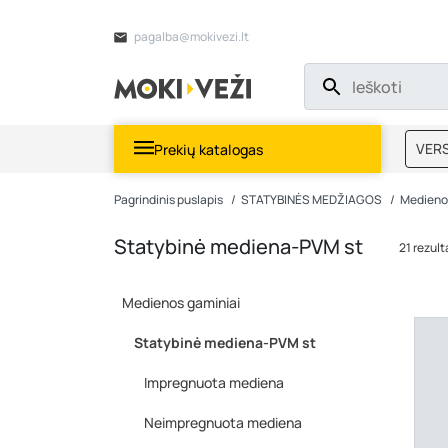
pagalba@mokivezi.lt
VERS
Prekių katalogas
MOKI
Pagrindinis puslapis
STATYBINĖS MEDŽIAGOS
Medieno
Statybinė mediena-PVM st
21 rezul
Medienos gaminiai
Statybinė mediena-PVM st
Impregnuota mediena
Neimpregnuota mediena