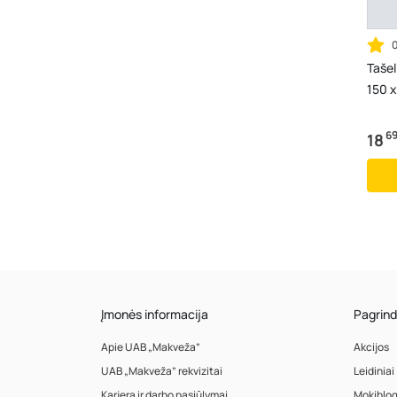
Tašel
150 x
6
18
Įmonės informacija
Pagrind
Apie UAB „Makveža”
Akcijos
UAB „Makveža” rekvizitai
Leidiniai
Karjera ir darbo pasiūlymai
Mokiblo