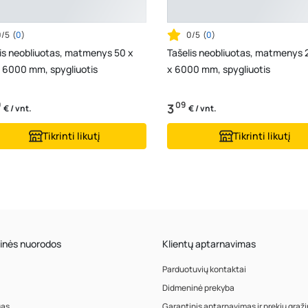
0/5
(
0
)
0/5
(
0
)
is neobliuotas, matmenys 50 x
Tašelis neobliuotas, matmenys 
 6000 mm, spygliuotis
x 6000 mm, spygliuotis
9
09
3
€ / vnt.
€ / vnt.
Tikrinti likutį
Tikrinti likutį
inės nuorodos
Klientų aptarnavimas
Parduotuvių kontaktai
Didmeninė prekyba
gas
Garantinis aptarnavimas ir prekių grąž