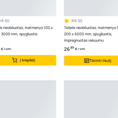
0/5
(
0
)
0/5
(
0
)
is neobliuotas, matmenys 100 x
Tašelis neobliuotas, matmenys 
 3000 mm, spygliuotis
200 x 6000 mm, spygliuotis,
impregnuotas vakuumu
89
26
€ / vnt.
€ / vnt.
Į krepšelį
Tikrinti likutį