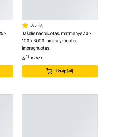
0/5
(
0
)
25 x
Tašelis neobliuotas, matmenys 30 x
100 x 3000 mm, spygliuotis,
impregnuotas
15
4
€ / vnt.
Į krepšelį