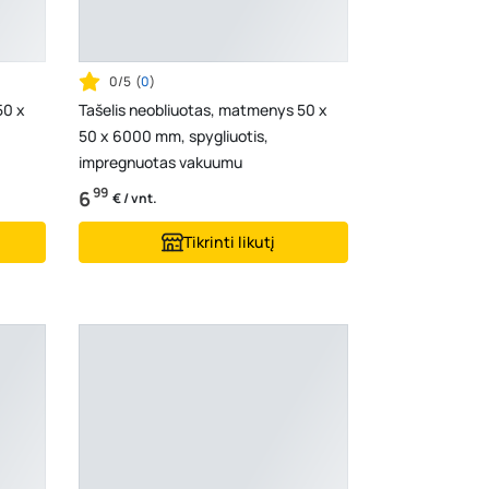
0/5
(
0
)
50 x
Tašelis neobliuotas, matmenys 50 x
50 x 6000 mm, spygliuotis,
impregnuotas vakuumu
99
6
€ / vnt.
Tikrinti likutį