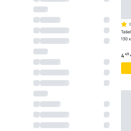
Tašel
130 x
49
4