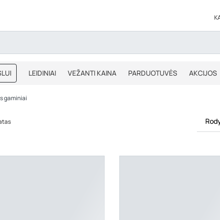
K
LUI
LEIDINIAI
VEŽANTI KAINA
PARDUOTUVĖS
AKCIJOS
BLOGAS
IŠPARDAVIMAS
s gaminiai
Rody
tatas