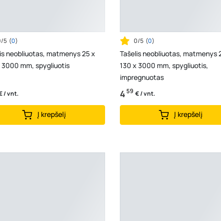
0/5
(
0
)
0/5
(
0
)
is neobliuotas, matmenys 25 x
Tašelis neobliuotas, matmenys 
 3000 mm, spygliuotis
130 x 3000 mm, spygliuotis,
impregnuotas
59
4
€ / vnt.
€ / vnt.
Į krepšelį
Į krepšelį