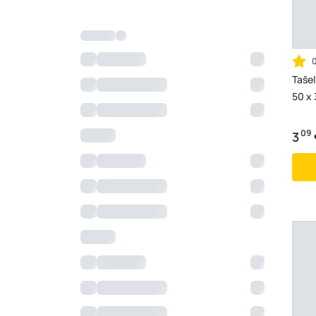
Tašel
50 x 
09
3