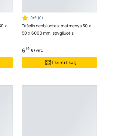
0/5
(
0
)
50 x
Tašelis neobliuotas, matmenys 50 x
50 x 6000 mm, spygliuotis
19
6
€ / vnt.
Tikrinti likutį