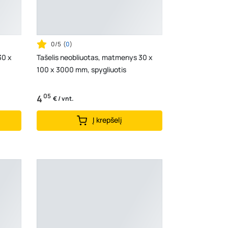
0/5
(
0
)
30 x
Tašelis neobliuotas, matmenys 30 x
100 x 3000 mm, spygliuotis
05
4
€ / vnt.
Į krepšelį