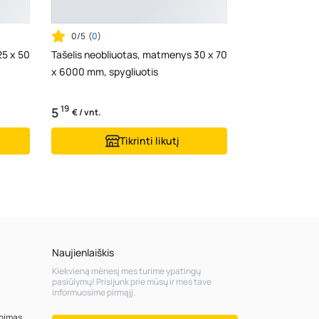
0/5
(
0
)
25 x 50
Tašelis neobliuotas, matmenys 30 x 70
x 6000 mm, spygliuotis
19
5
€ / vnt.
Tikrinti likutį
Naujienlaiškis
Kiekvieną mėnesį mes turime ypatingų
pasiūlymų! Prisijunk prie mūsų ir mes tave
informuosime pirmąjį.
inimas