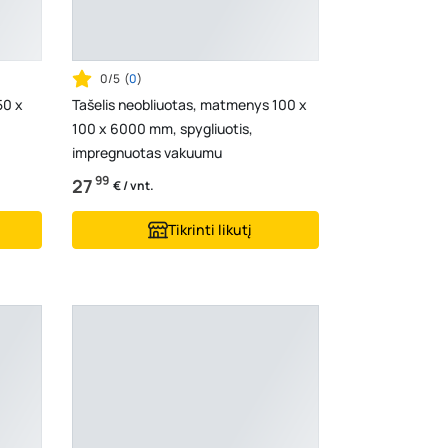
0/5
(
0
)
50 x
Tašelis neobliuotas, matmenys 100 x
100 x 6000 mm, spygliuotis,
impregnuotas vakuumu
99
27
€ / vnt.
Tikrinti likutį