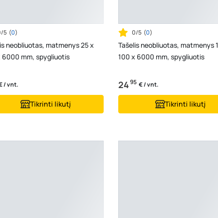
0/5
(
0
)
0/5
(
0
)
is neobliuotas, matmenys 25 x
Tašelis neobliuotas, matmenys 
x 6000 mm, spygliuotis
100 x 6000 mm, spygliuotis
95
24
€ / vnt.
€ / vnt.
Tikrinti likutį
Tikrinti likutį