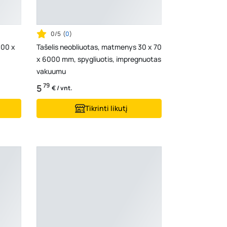
0/5
(
0
)
100 x
Tašelis neobliuotas, matmenys 30 x 70
x 6000 mm, spygliuotis, impregnuotas
vakuumu
79
5
€ / vnt.
Tikrinti likutį