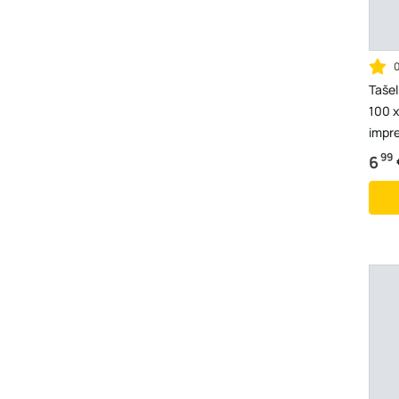
Tašel
100 x
impr
99
6