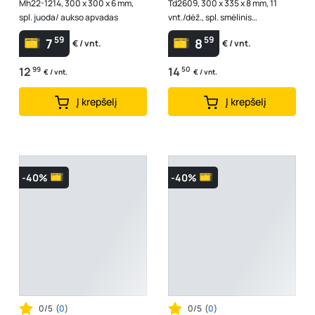
Mh22-1214, 300 x 300 x 6 mm,
Td2609, 300 x 335 x 8 mm, 11
spl. juoda/ aukso apvadas
vnt./dėž., spl. smėlinis
marmuras/blizgi rusva/blizgus
59
59
7
8
€ / vnt.
€ / vnt.
sidabras
12
99
14
50
€ / vnt.
€ / vnt.
Į krepšelį
Į krepšelį
-40%
-40%
0/5
(
0
)
0/5
(
0
)