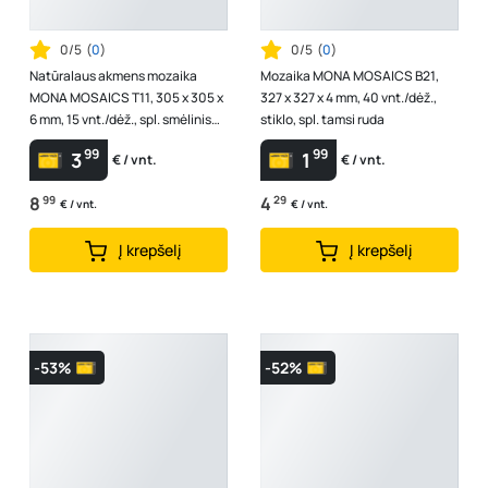
0/5
(
0
)
0/5
(
0
)
Natūralaus akmens mozaika
Mozaika MONA MOSAICS B21,
MONA MOSAICS T11, 305 x 305 x
327 x 327 x 4 mm, 40 vnt./dėž.,
6 mm, 15 vnt./dėž., spl. smėlinis
stiklo, spl. tamsi ruda
marmuras
99
99
3
1
€ / vnt.
€ / vnt.
8
99
4
29
€ / vnt.
€ / vnt.
Į krepšelį
Į krepšelį
-53%
-52%