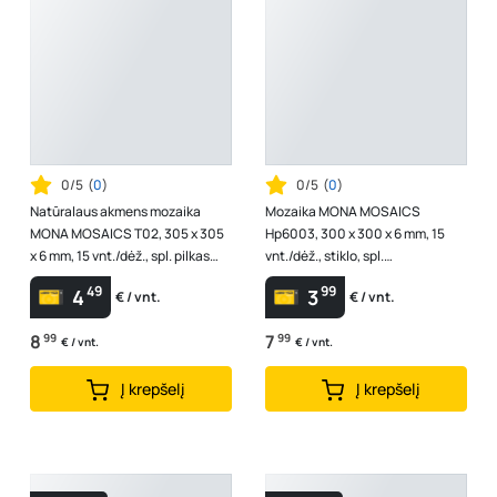
0/5
(
0
)
0/5
(
0
)
Natūralaus akmens mozaika
Mozaika MONA MOSAICS
MONA MOSAICS T02, 305 x 305
Hp6003, 300 x 300 x 6 mm, 15
x 6 mm, 15 vnt./dėž., spl. pilkas
vnt./dėž., stiklo, spl.
marmuras
ruda/smėlinė/balta
49
99
4
3
€ / vnt.
€ / vnt.
8
99
7
99
€ / vnt.
€ / vnt.
Į krepšelį
Į krepšelį