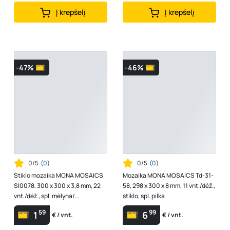
Į krepšelį
Į krepšelį
-47%
-46%
0/5
(
0
)
0/5
(
0
)
Stiklo mozaika MONA MOSAICS
Mozaika MONA MOSAICS Td-31-
Sl0078, 300 x 300 x 3,8 mm, 22
58, 298 x 300 x 8 mm, 11 vnt./dėž.,
vnt./dėž., spl. mėlyna/
stiklo, spl. pilka
žydra/balta
59
99
1
6
€ / vnt.
€ / vnt.