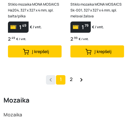
Stiklo mozaika MONA MOSAICS
Stiklo mozaika MONA MOSAICS
Ha204, 327 x 327 x 4 mm, spl.
Sk-001, 327 x 327 x 4 mm, spl.
balta/pilka
melsvai žalsva
49
79
1
1
€ / vnt.
€ / vnt.
2
49
2
99
€ / vnt.
€ / vnt.
Į krepšelį
Į krepšelį
1
2
Mozaika
Mozaika