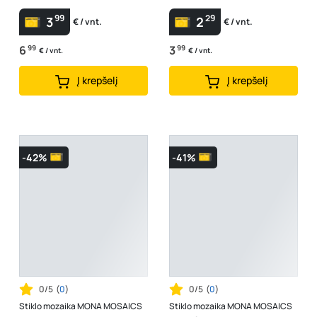
glazūruota, spl. juoda blizgi
99
29
3
2
€ / vnt.
€ / vnt.
6
99
3
99
€ / vnt.
€ / vnt.
Į krepšelį
Į krepšelį
-42%
-41%
0/5
(
0
)
0/5
(
0
)
Stiklo mozaika MONA MOSAICS
Stiklo mozaika MONA MOSAICS