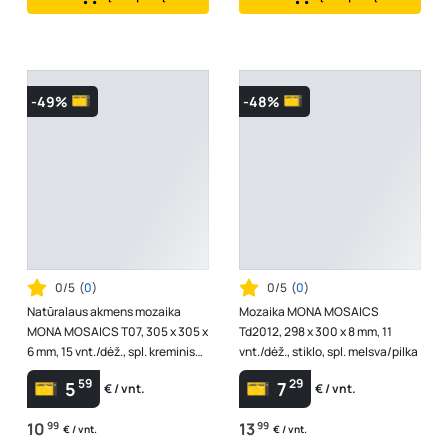
-49%
-48%
0/5
(
0
)
0/5
(
0
)
Natūralaus akmens mozaika
Mozaika MONA MOSAICS
MONA MOSAICS T07, 305 x 305 x
Td2012, 298 x 300 x 8 mm, 11
6 mm, 15 vnt./dėž., spl. kreminis
vnt./dėž., stiklo, spl. melsva/pilka
"Sorento Marfil" marmuras
59
29
5
7
€ / vnt.
€ / vnt.
10
99
13
99
€ / vnt.
€ / vnt.