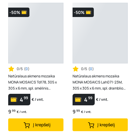
-50%
-50%
0/5
(
0
)
0/5
(
0
)
Natūralaus akmens mozaika
Natūralaus akmens mozaika
MONA MOSAICS Td178, 305 x
MONA MOSAICS Lah071-23M,
305 x 6 mm, spl. smėlinis
305 x 305 x 6 mm, spl. dramblio
marmuras
kaulo/šv. pilkas travertinas
99
99
4
4
€ / vnt.
€ / vnt.
9
99
9
99
€ / vnt.
€ / vnt.
Į krepšelį
Į krepšelį