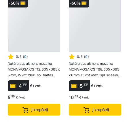
-50%
-50%
0/5
(
0
)
0/5
(
0
)
Natūralaus akmens mozaika
Natūralaus akmens mozaika
MONA MOSAICS T12, 305 x 305 x
MONA MOSAICS T08, 305 x 305
6 mm, 15 vnt./dėž., spl. baltas
x 6 mm, 15 vnt./dėž., spl. šviesiai
marmuras
pilkas "Eramosa" kalkakmenis
99
29
4
5
€ / vnt.
€ / vnt.
9
99
10
59
€ / vnt.
€ / vnt.
Į krepšelį
Į krepšelį