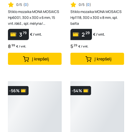
0/5
(
0
)
0/5
(
0
)
Stiklo mozaika MONA MOSAICS
Stiklo mozaika MONA MOSAICS
Hp6001, 300 x 300 x 6 mm, 15
Hp1118, 300 x 300 x 8 mm, spl.
vnt./dėž., spl. mėlyna/
balta
žydra/balta
79
29
3
2
€ / vnt.
€ / vnt.
8
99
5
29
€ / vnt.
€ / vnt.
Į krepšelį
Į krepšelį
-56%
-54%