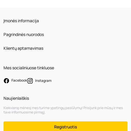
Įmonės informacija
Pagrindinės nuorodos
Klientų aptarnavimas
Mes socialiniuose tinkluose
Facebook
Instagram
Naujienlaiškis
Kiekvieną mėnesį mes turime ypatingų pasiūlymų! Prisijunk prie mūsų ir mes
tave informuosime pirmąjį.
Registruotis