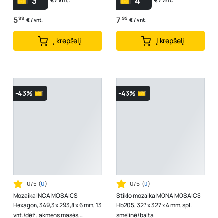
3
4
€ / vnt.
€ / vnt.
5
99
7
99
€ / vnt.
€ / vnt.
Į krepšelį
Į krepšelį
-43%
-43%
0/5
(
0
)
0/5
(
0
)
Mozaika INCA MOSAICS
Stiklo mozaika MONA MOSAICS
Hexagon, 349,3 x 293,8 x 6 mm, 13
Hb205, 327 x 327 x 4 mm, spl.
vnt./dėž., akmens masės,
smėlinė/balta