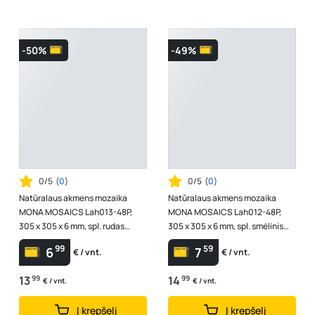
-50%
-49%
0/5
(
0
)
0/5
(
0
)
Natūralaus akmens mozaika
Natūralaus akmens mozaika
MONA MOSAICS Lah013-48P,
MONA MOSAICS Lah012-48P,
305 x 305 x 6 mm, spl. rudas
305 x 305 x 6 mm, spl. smėlinis
Emperador marmuras
marmuras
99
59
6
7
€ / vnt.
€ / vnt.
13
99
14
99
€ / vnt.
€ / vnt.
Į krepšelį
Į krepšelį