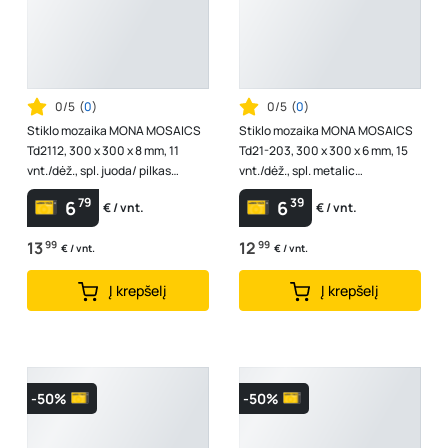
0/5
(
0
)
0/5
(
0
)
Stiklo mozaika MONA MOSAICS
Stiklo mozaika MONA MOSAICS
Td2112, 300 x 300 x 8 mm, 11
Td21-203, 300 x 300 x 6 mm, 15
vnt./dėž., spl. juoda/ pilkas
vnt./dėž., spl. metalic
oniksas
lapai/sidabras
79
39
6
6
€ / vnt.
€ / vnt.
13
99
12
99
€ / vnt.
€ / vnt.
Į krepšelį
Į krepšelį
-50%
-50%