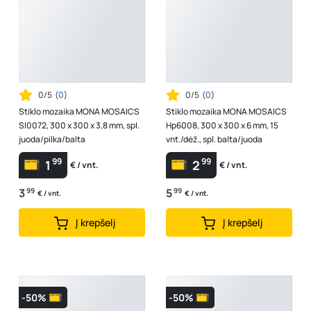
0/5
(
0
)
0/5
(
0
)
Stiklo mozaika MONA MOSAICS
Stiklo mozaika MONA MOSAICS
Sl0072, 300 x 300 x 3,8 mm, spl.
Hp6008, 300 x 300 x 6 mm, 15
juoda/pilka/balta
vnt./dėž., spl. balta/juoda
99
99
1
2
€ / vnt.
€ / vnt.
3
99
5
99
€ / vnt.
€ / vnt.
Į krepšelį
Į krepšelį
-50%
-50%