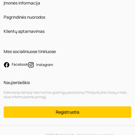
Įmonės informacija
Pagrindinės nuorodos
Klientų aptarnavimas
Mes socialiniuose tinkluose
Facebook
Instagram
Naujienlaiškis
Kiekvieną mėnesį mes turime ypatingų pasiūlymų! Prisijunk prie mūsų ir mes
tave informuosime pirmąjį.
Registruotis