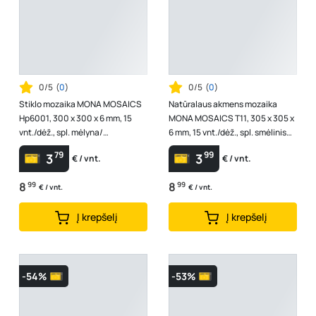
0/5
(
0
)
0/5
(
0
)
Stiklo mozaika MONA MOSAICS
Natūralaus akmens mozaika
Hp6001, 300 x 300 x 6 mm, 15
MONA MOSAICS T11, 305 x 305 x
vnt./dėž., spl. mėlyna/
6 mm, 15 vnt./dėž., spl. smėlinis
žydra/balta
marmuras
79
99
3
3
€ / vnt.
€ / vnt.
8
99
8
99
€ / vnt.
€ / vnt.
Į krepšelį
Į krepšelį
-54%
-53%