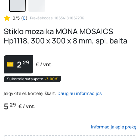
0/5
(
0
)
Prekės kodas: 1063418 1067296
Stiklo mozaika MONA MOSAICS
Hp1118, 300 x 300 x 8 mm, spl. balta
2
29
€ / vnt.
Su kortele sutaupote
‐3,00 €
Įsigykite el. kortelę iškart.
Daugiau informacijos
5
29
€ / vnt.
Informacija apie prekę