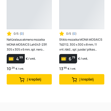
0/5
(
0
)
0/5
(
0
)
Natūralaus akmens mozaika
Stiklo mozaika MONA MOSAICS
MONA MOSAICS Lah043-23P,
Td2112, 300 x 300 x 8 mm, 11
305 x 305 x 6 mm, spl. nero
vnt./dėž., spl. juoda/ pilkas
marmuras
oniksas
99
79
4
6
€ / vnt.
€ / vnt.
10
29
13
99
€ / vnt.
€ / vnt.
Į krepšelį
Į krepšelį