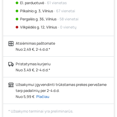
El. parduotuvė
‐ 61 vienetas
Pilkalnio g. 3, Vilnius
- 67 vienetai
Pergalės g. 36, Vilnius
- 58 vienetai
Vilkpėdės g. 12, Vilnius
- 0 vienetų
Ateities g. 15, Vilnius
- 78 vienetai
Atsiėmimas paštomate
Kauno r., Narsiečių k., Vytauto g. 183, Kaunas
- 76
vienetai
Nuo 2,49 €, 2-4 d.d.*
Šilutės pl. 83A, Klaipėda
- 0 vienetų
Pristatymas kurjeriu
Pramonės g. 7, Šiauliai
- 56 vienetai
Nuo 3,49 €, 2-4 d.d.*
Klaipėdos g. 170R, Panevėžys
- 56 vienetai
Santaikos g. 26B, Alytus
- 70 vienetų
Užsakymui įgyvendinti trūkstamas prekes pervežame
J. Basanavičiaus g. 6, Utena
- 34 vienetai
tarp padalinių per 2-4 d.d.
Nuo 5,99 €
Plačiau
Novočėbės k. 3, Kėdainiai
- 61 vienetas
Kauno g. 160, Marijampolė
- 65 vienetai
* Užsakymo terminai yra preliminarūs.
Skuodo g. 41, Mažeikiai
- 88 vienetai