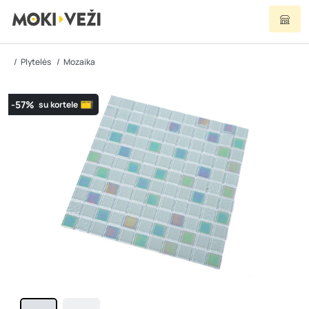
Plytelės
Mozaika
-57%
su kortele