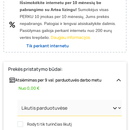
Išsimokėkite internetu per 10 mėnesių be
pabrangimo su Artea lizingu!
Sumokėjus visas
PERKU 10 įmokas per 10 mėnesių, Jums prekės
nepabrangs.
Patogiai ir lengvai atsiskaitykite dalimis.
Pasiūlymas galioja perkant internetu nuo 200 eurų
Daugiau informacijos.
vertės krepšelio.
Tik perkant internetu
Prekės pristatymo būdai:
Atsiėmimas per 9 val. parduotuvės darbo metu
Nuo 0,00 €
Rodyti tik turinčias likutį