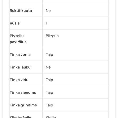
Rektifikuota
Ne
Rūšis
I
Plytelių
Blizgus
paviršius
Tinka voniai
Taip
Tinka laukui
Ne
Tinka vidui
Taip
Tinka sienoms
Taip
Tinka grindims
Taip
Kilmės šalis
Kinija