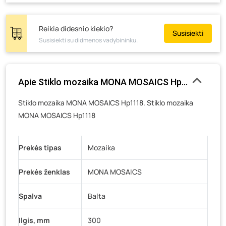
Tiekimo g. 4, Biržai
- 0 vienetų
Žemaičių g. 2, Raseiniai
- 0 vienetų
Reikia didesnio kiekio?
Susisiekti
Susisiekti su didmenos vadybininku.
Pramonės g. 6E, Šilutė
- 0 vienetų
Gedimino g. 54, Tauragė
- 0 vienetų
Luokės g. 82, Telšiai
- 105 vienetai
Apie Stiklo mozaika MONA MOSAICS Hp1118, 300 x 
Veteranų g. 11, Visaginas
- 0 vienetų
Stiklo mozaika MONA MOSAICS Hp1118. Stiklo mozaika
Baravykų g. 1, Druskininkai
- 0 vienetų
MONA MOSAICS Hp1118
Vilniaus g. 89D, Ukmergė
- 0 vienetų
K. Donelaičio g. 17, Rokiškis
- 0 vienetų
Prekės tipas
Mozaika
Šaltupės g. 64, Zarasai
- 0 vienetų
Prekės ženklas
MONA MOSAICS
Spalva
Balta
Ilgis, mm
300