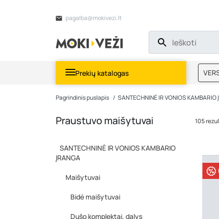
pagalba@mokivezi.lt
VERS
Prekių katalogas
MOKI
Pagrindinis puslapis
SANTECHNINĖ IR VONIOS KAMBARIO
Praustuvo maišytuvai
105 rezul
SANTECHNINĖ IR VONIOS KAMBARIO
ĮRANGA
Maišytuvai
Bidė maišytuvai
Dušo komplektai, dalys