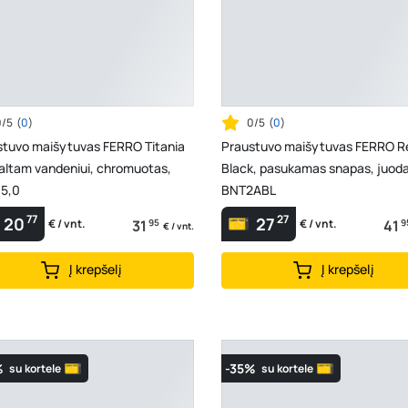
0/5
(
0
)
0/5
(
0
)
stuvo maišytuvas FERRO Titania
Praustuvo maišytuvas FERRO R
 šaltam vandeniui, chromuotas,
Black, pasukamas snapas, juoda
5,0
BNT2ABL
77
27
20
27
31
95
41
9
€ / vnt.
€ / vnt.
€ / vnt.
Į krepšelį
Į krepšelį
%
-35%
su kortele
su kortele