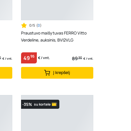
0/5
(
0
)
Praustuvo maišytuvas FERRO Vitto
Verdeline, auksinis, BVI2VLG
95
49
0
89
90
€ / vnt.
€ / vnt.
€ / vnt.
Į krepšelį
-35%
su kortele