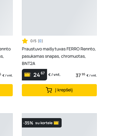
0/5
(
0
)
ennto
Praustuvo maišytuvas FERRO Rennto,
s,
pasukamas snapas, chromuotas,
BNT2A
67
24
5
37
95
€ / vnt.
€ / vnt.
€ / vnt.
Į krepšelį
-35%
su kortele