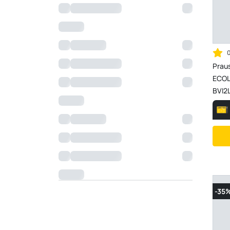
Prau
ECOLO
BVI2
-35