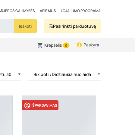
ARJEROS GALIMYBĖS
APIE MUS
LOJALUMO PROGRAMA
Ieškoti
Pasirinkti parduotuvę
Paskyra
Krepšelis
0
ti: 30
Rikiuoti
: Didžiausia nuolaida
IŠPARDAVIMAS