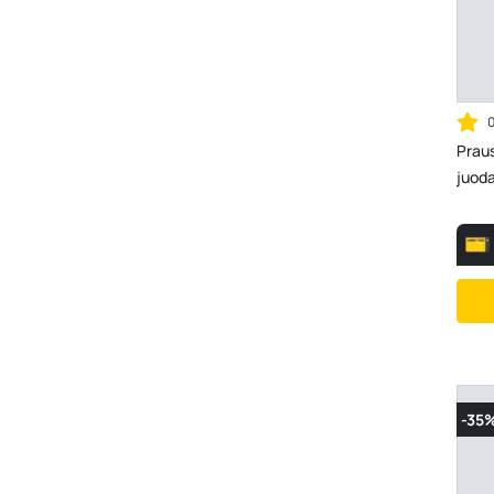
Prau
juod
-35