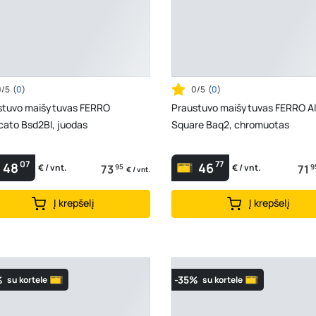
0/5
(
0
)
0/5
(
0
)
stuvo maišytuvas FERRO
Praustuvo maišytuvas FERRO A
cato Bsd2Bl, juodas
Square Baq2, chromuotas
07
77
48
46
73
95
71
9
€ / vnt.
€ / vnt.
€ / vnt.
Į krepšelį
Į krepšelį
%
-35%
su kortele
su kortele