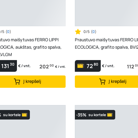
0/5
(
0
)
0/5
(
0
)
stuvo maišytuvas FERRO LIPPI
Praustuvo maišytuvas FERRO LI
GICA, aukštas, grafito spalva,
ECOLOGICA, grafito spalva, BV
LVLGM
30
80
131
72
202
00
112
0
€ / vnt.
€ / vnt.
€ / vnt.
Į krepšelį
Į krepšelį
%
-35%
su kortele
su kortele