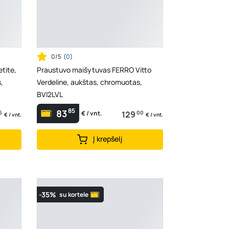
0/5
(
0
)
tite,
Praustuvo maišytuvas FERRO Vitto
,
Verdeline, aukštas, chromuotas,
BVI2LVL
85
83
5
129
00
€ / vnt.
€ / vnt.
€ / vnt.
Į krepšelį
-35%
su kortele