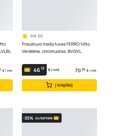
0/5
(
0
)
tto
Praustuvo maišytuvas FERRO Vitto
s, BVI2LVLBL
Verdeline, chromuotas, BVI2VL
12
46
0
70
95
€ / vnt.
€ / vnt.
€ / vnt.
Į krepšelį
-35%
su kortele