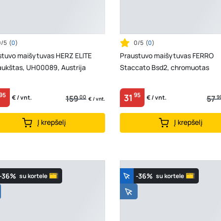
0/5
(
0
)
0/5
(
0
)
stuvo maišytuvas HERZ ELITE
Praustuvo maišytuvas FERRO
aukštas, UH00089, Austrija
Staccato Bsd2, chromuotas
95
95
31
159
00
57
9
€ / vnt.
€ / vnt.
€ / vnt.
Į krepšelį
Į krepšelį
-36%
-36%
su kortele
su kortele