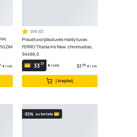
0/5
(
0
)
PPI
Praustuvo/plautuvės maišytuvas
I2VLGM
FERRO Titania Iris New, chromuotas,
94496,0
77
33
0
51
95
€ / vnt.
€ / vnt.
€ / vnt.
Į krepšelį
-35%
su kortele