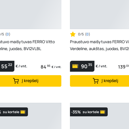
0/5
(
0
)
0/5
(
0
)
stuvo maišytuvas FERRO Vitto
Praustuvo maišytuvas FERRO Vi
line, juodas, BVI2VLBL
Verdeline, aukštas, juoda
22
35
55
90
84
95
139
0
€ / vnt.
€ / vnt.
€ / vnt.
Į krepšelį
Į krepšelį
%
-35%
su kortele
su kortele