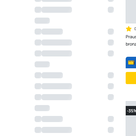
Prau
bronz
-35