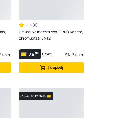
0/5
(
0
)
bba,
Praustuvo maišytuvas FERRO Rennto,
chromuotas, BNT2
95
34
5
54
09
€ / vnt.
€ / vnt.
€ / vnt.
Į krepšelį
-35%
su kortele