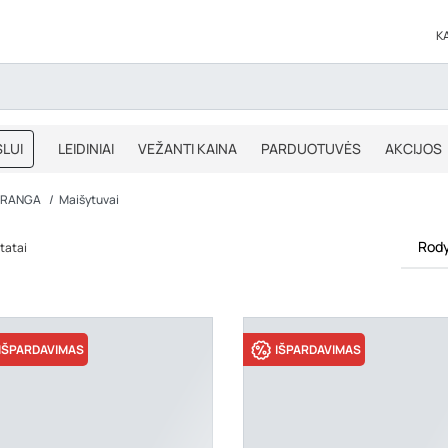
K
LUI
LEIDINIAI
VEŽANTI KAINA
PARDUOTUVĖS
AKCIJOS
BLOGAS
IŠPARDAVIMAS
 ĮRANGA
Maišytuvai
Rody
tatai
IŠPARDAVIMAS
IŠPARDAVIMAS