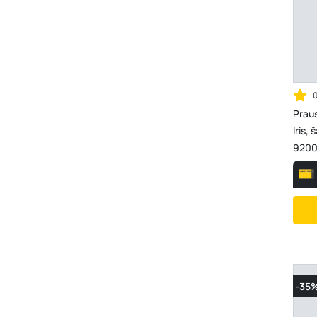
Prau
Iris,
9200
-35