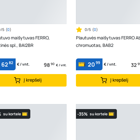
0/5
(
0
)
0/5
(
0
)
stuvo maišytuvas FERRO,
Plautuvės maišytuvas FERRO A
inės spl., BAI2BR
chromuotas, BAB2
82
99
62
20
98
90
32
9
€ / vnt.
€ / vnt.
€ / vnt.
Į krepšelį
Į krepšelį
%
-35%
su kortele
su kortele