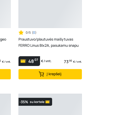
0/5
(
0
)
lgeo
Praustuvo/plautuvės maišytuvas
FERRO Linus Blx2A, pasukamu snapu
07
48
5
73
95
€ / vnt.
€ / vnt.
€ / vnt.
Į krepšelį
-35%
su kortele