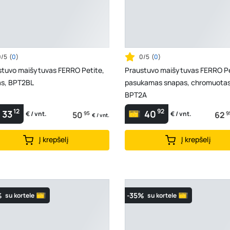
0/5
(
0
)
0/5
(
0
)
stuvo maišytuvas FERRO Petite,
Praustuvo maišytuvas FERRO Pe
as, BPT2BL
pasukamas snapas, chromuotas
BPT2A
12
92
33
40
50
95
62
9
€ / vnt.
€ / vnt.
€ / vnt.
Į krepšelį
Į krepšelį
%
-35%
su kortele
su kortele