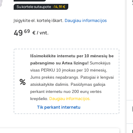
Su kortele sutaupote
‐14,91 €
Įsigykite el. kortelę iškart.
Daugiau informacijos
49
69
€ / vnt.
Išsimokėkite internetu per 10 mėnesių be
pabrangimo su Artea lizingu!
Sumokėjus
visas PERKU 10 įmokas per 10 mėnesių,
Jums prekės nepabrangs.
Patogiai ir lengvai
atsiskaitykite dalimis. Pasiūlymas galioja
perkant internetu nuo 200 eurų vertės
Daugiau informacijos.
krepšelio.
Tik perkant internetu