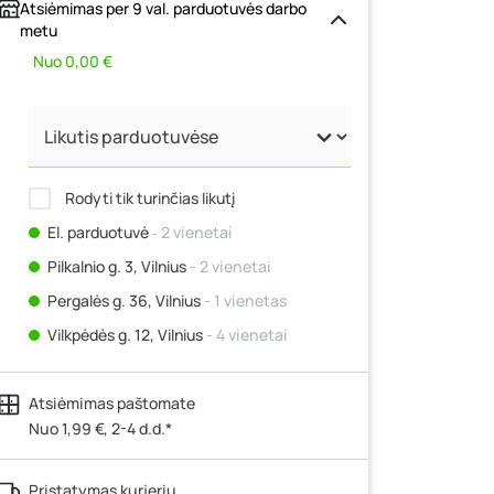
Atsiėmimas per 9 val. parduotuvės darbo
metu
Nuo 0,00 €
Rodyti tik turinčias likutį
El. parduotuvė
‐ 2 vienetai
Pilkalnio g. 3, Vilnius
- 2 vienetai
Pergalės g. 36, Vilnius
- 1 vienetas
Vilkpėdės g. 12, Vilnius
- 4 vienetai
Ateities g. 15, Vilnius
- 3 vienetai
Atsiėmimas paštomate
Kauno r., Narsiečių k., Vytauto g. 183,
Kaunas
Nuo 1,99 €, 2-4 d.d.*
- 3 vienetai
Šilutės pl. 83A, Klaipėda
- 3 vienetai
Pristatymas kurjeriu