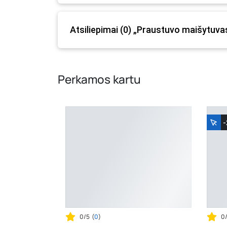
prašome vadovautis ta kaina, kuri galioja pirki
Atsiliepimai (0) „Praustuvo maišytuva
Perkamos kartu
0/5
(
0
)
0