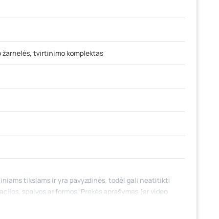
 žarnelės, tvirtinimo komplektas
iniams tikslams ir yra pavyzdinės, todėl gali neatitikti
tacijos, spalvos ar formos. Prekės aprašymas (ar video
 jame nebūtinai paminėtos visos prekės savybės. Prekių
 fizinėse parduotuvėse tam tikrais atvejais gali nesutapti,