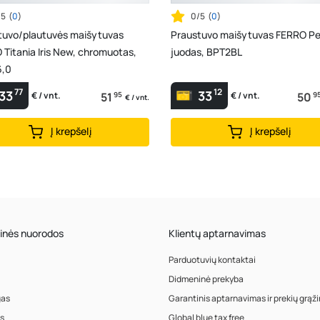
/5
(
0
)
0/5
(
0
)
tuvo/plautuvės maišytuvas
Praustuvo maišytuvas FERRO Pe
Titania Iris New, chromuotas,
juodas, BPT2BL
,0
77
12
33
33
51
95
50
9
€ / vnt.
€ / vnt.
€ / vnt.
Į krepšelį
Į krepšelį
inės nuorodos
Klientų aptarnavimas
Parduotuvių kontaktai
Didmeninė prekyba
gas
Garantinis aptarnavimas ir prekių grąž
s
Global blue tax free