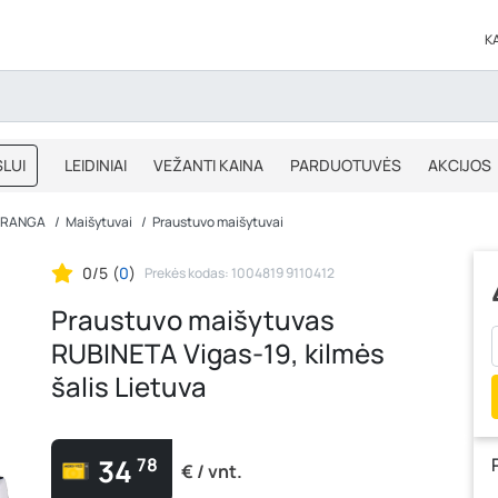
K
LUI
LEIDINIAI
VEŽANTI KAINA
PARDUOTUVĖS
AKCIJOS
BLOGAS
IŠPARDAVIMAS
 ĮRANGA
Maišytuvai
Praustuvo maišytuvai
0/5
(
0
)
Prekės kodas: 1004819 9110412
Praustuvo maišytuvas
RUBINETA Vigas-19, kilmės
šalis Lietuva
34
78
€ / vnt.