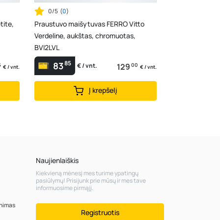
0/5
(
0
)
tite,
Praustuvo maišytuvas FERRO Vitto
Verdeline, aukštas, chromuotas,
BVI2LVL
85
83
5
129
00
€ / vnt.
€ / vnt.
€ / vnt.
Į krepšelį
Naujienlaiškis
Kiekvieną mėnesį mes turime ypatingų
pasiūlymų! Prisijunk prie mūsų ir mes tave
informuosime pirmąjį.
inimas
Registruotis