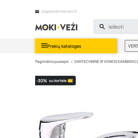
pagalba@mokivezi.lt
VERS
Prekių katalogas
MOKI
Pagrindinis puslapis
SANTECHNINĖ IR VONIOS KAMBARIO
-30%
su kortele