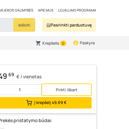
ARJEROS GALIMYBĖS
APIE MUS
LOJALUMO PROGRAMA
Ieškoti
Pasirinkti parduotuvę
Paskyra
Krepšelis
0
49
69
€ / vienetas
Pirkti iškart
Į krepšelį
49,69 €
Prekės pristatymo būdai: