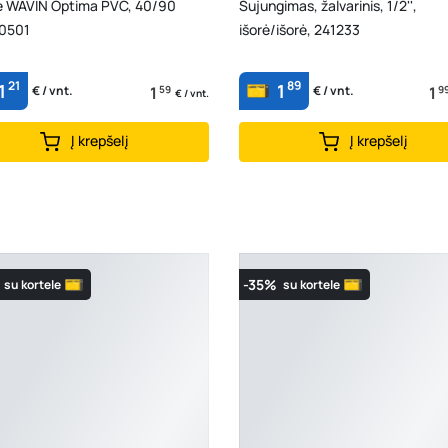
ė WAVIN Optima PVC, 40/90
Sujungimas, žalvarinis, 1/2'',
0501
išorė/išorė, 241233
21
89
1
1
1
59
1
9
€ / vnt.
€ / vnt.
€ / vnt.
Į krepšelį
Į krepšelį
-35%
su kortele
su kortele