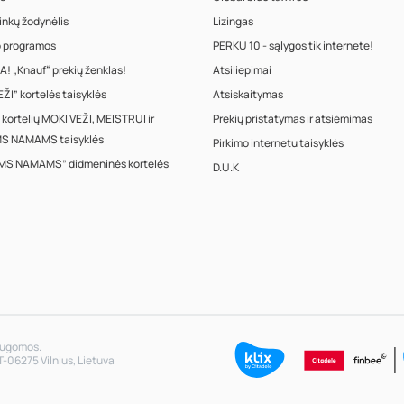
inkų žodynėlis
Lizingas
o programos
PERKU 10 - sąlygos tik internete!
! „Knauf“ prekių ženklas!
Atsiliepimai
ŽI” kortelės taisyklės
Atsiskaitymas
 kortelių MOKI VEŽI, MEISTRUI ir
Prekių pristatymas ir atsiėmimas
S NAMAMS taisyklės
Pirkimo internetu taisyklės
MS NAMAMS” didmeninės kortelės
D.U.K
saugomos.
T-06275 Vilnius, Lietuva