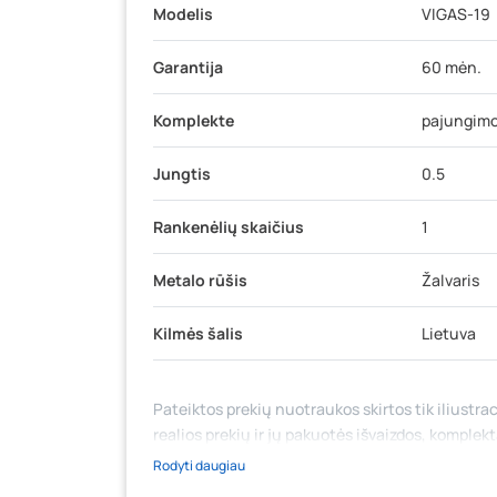
Modelis
VIGAS-19
Garantija
60 mėn.
Komplekte
pajungimo
Jungtis
0.5
Rankenėlių skaičius
1
Metalo rūšis
Žalvaris
Kilmės šalis
Lietuva
Pateiktos prekių nuotraukos skirtos tik iliustrac
realios prekių ir jų pakuotės išvaizdos, komplek
medžiaga su aprašymu) yra bendrinio pobūdžio,
Rodyti daugiau
likutis ar kainos internetinėje parduotuvėje bei