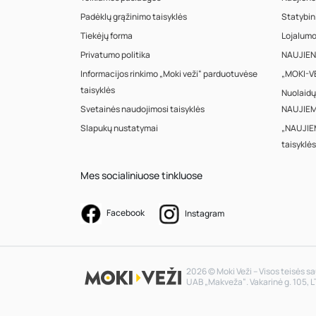
Padėklų grąžinimo taisyklės
Statybin
Tiekėjų forma
Lojalum
Privatumo politika
NAUJIENA
Informacijos rinkimo „Moki veži“ parduotuvėse
„MOKI-VE
taisyklės
Nuolaidų
Svetainės naudojimosi taisyklės
NAUJIEM
Slapukų nustatymai
„NAUJIE
taisyklės
Mes socialiniuose tinkluose
Facebook
Instagram
2026 © Moki Veži – Visos teisės 
UAB „Makveža“. Vakarinė g. 105, L