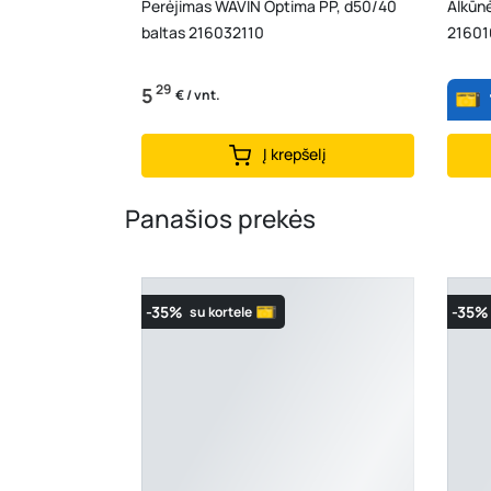
Perėjimas WAVIN Optima PP, d50/40
Alkūn
baltas 216032110
21601
29
5
€ / vnt.
Į krepšelį
Panašios prekės
-35%
-35%
su kortele