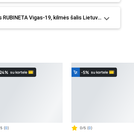
mo metu.
s RUBINETA Vigas-19, kilmės šalis Lietuva“
-24%
-5%
su kortele
su kortele
/5
(
0
)
0/5
(
0
)