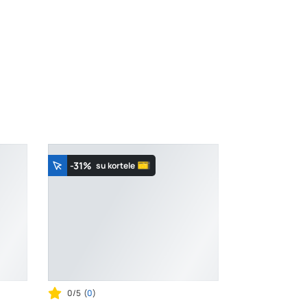
-31%
su kortele
0/5
(
0
)