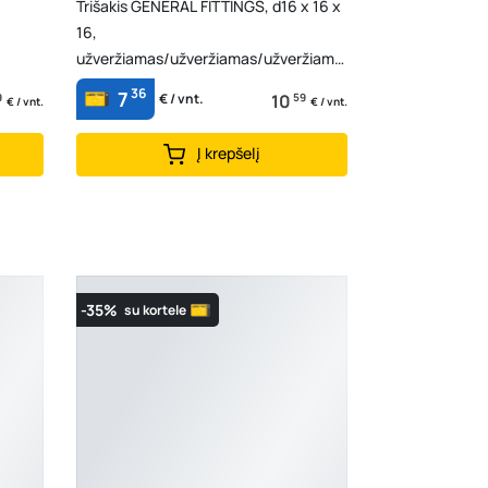
Trišakis GENERAL FITTINGS, d16 x 16 x
16,
užveržiamas/užveržiamas/užveržiama
s 88.04.515
36
7
9
10
59
€ / vnt.
€ / vnt.
€ / vnt.
Į krepšelį
-35%
su kortele