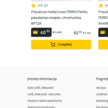
0/5
(
0
)
0
Praustuvo maišytuvas FERRO Petite,
Praus
pasukamas snapas, chromuotas,
FERRO 
BPT2A
94496
92
40
62
95
€ / vnt.
€ / vnt.
Į krepšelį
Įmonės informacija
Pagrind
Apie UAB „Makveža”
Akcijos
UAB „Makveža” rekvizitai
Leidiniai
Karjera ir darbo pasiūlymai
Mokiblo
Teikiamos paslaugos
Naujieno