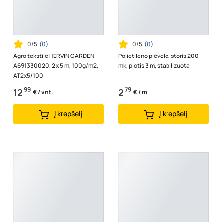
0/5
(
0
)
0/5
(
0
)
Agro tekstilė HERVIN GARDEN
Polietileno plėvelė, storis 200
A691330020, 2 x 5 m, 100g/m2,
mk, plotis 3 m, stabilizuota
AT2x5/100
99
79
12
2
€ / vnt.
€ / m
Į krepšelį
Į krepšelį