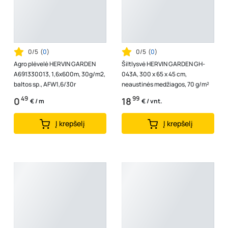
0/5
(
0
)
0/5
(
0
)
Agro plėvelė HERVIN GARDEN
Šiltlysvė HERVIN GARDEN GH-
A691330013, 1,6x600m, 30g/m2,
043A, 300 x 65 x 45 cm,
baltos sp., AFW1,6/30r
neaustinės medžiagos, 70 g/m²
49
99
0
18
€ / m
€ / vnt.
Į krepšelį
Į krepšelį