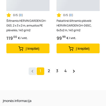
0/5
(
0
)
0/5
(
0
)
Šiltnamis HERVIN GARDEN GH-
Pakaitinė šiltnamio plėvelė
063, 2 x 3 x 2 m, armuotos PE
HERVIN GARDEN GH-065C,
plėvelės, 140 g/m2
6x3x2 m, 140 g/m2
00
99
119
99
€ / vnt.
€ / vnt.
Į krepšelį
Į krepšelį
1
2
3
4
Įmonės informacija