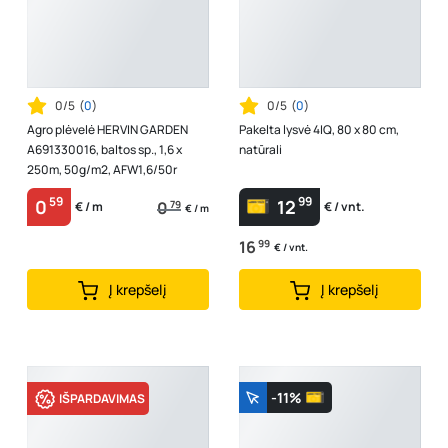
0/5
(
0
)
0/5
(
0
)
Agro plėvelė HERVIN GARDEN
Pakelta lysvė 4IQ, 80 x 80 cm,
A691330016, baltos sp., 1,6 x
natūrali
250m, 50g/m2, AFW1,6/50r
59
99
0
12
0
79
€ / m
€ / vnt.
€ / m
16
99
€ / vnt.
Į krepšelį
Į krepšelį
-11%
IŠPARDAVIMAS