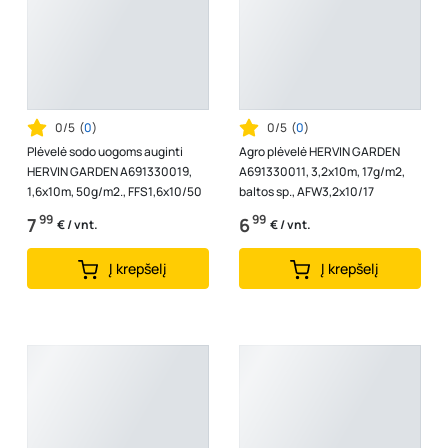
0/5
(
0
)
0/5
(
0
)
Plėvelė sodo uogoms auginti
Agro plėvelė HERVIN GARDEN
HERVIN GARDEN A691330019,
A691330011, 3,2x10m, 17g/m2,
1,6x10m, 50g/m2., FFS1,6x10/50
baltos sp., AFW3,2x10/17
99
99
7
6
€ / vnt.
€ / vnt.
Į krepšelį
Į krepšelį