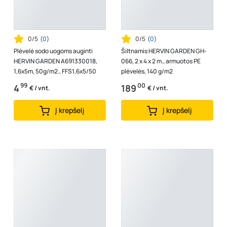
0/5
(
0
)
0/5
(
0
)
Plėvelė sodo uogoms auginti
Šiltnamis HERVIN GARDEN GH-
HERVIN GARDEN A691330018,
066, 2 x 4 x 2 m., armuotos PE
1,6x5m, 50g/m2., FFS1,6x5/50
plėvelės, 140 g/m2
99
00
4
189
€ / vnt.
€ / vnt.
Į krepšelį
Į krepšelį