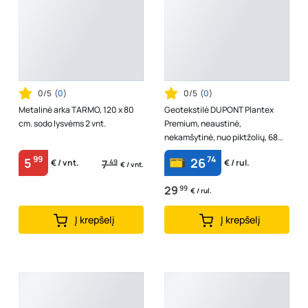
0/5
(
0
)
0/5
(
0
)
Metalinė arka TARMO, 120 x 80
Geotekstilė DUPONT Plantex
cm. sodo lysvėms 2 vnt.
Premium, neaustinė,
nekamšytinė, nuo piktžolių, 68
gr/m2, matmenys 1 m x 15 m
99
74
5
26
7
49
€ / vnt.
€ / rul.
€ / vnt.
29
99
€ / rul.
Į krepšelį
Į krepšelį