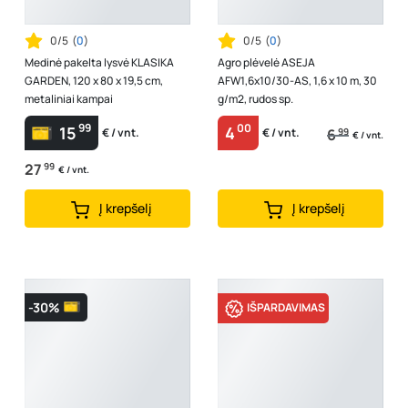
0/5
(
0
)
0/5
(
0
)
Medinė pakelta lysvė KLASIKA
Agro plėvelė ASEJA
GARDEN, 120 x 80 x 19,5 cm,
AFW1,6x10/30-AS, 1,6 x 10 m, 30
metaliniai kampai
g/m2, rudos sp.
99
00
15
4
6
99
€ / vnt.
€ / vnt.
€ / vnt.
27
99
€ / vnt.
Į krepšelį
Į krepšelį
-30%
IŠPARDAVIMAS