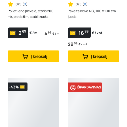
0/5
(
0
)
0/5
(
0
)
Polietileno plėvelė, storis 200
Pakelta lysvė 4IQ, 100 x 100 cm,
mk, plotis 6 m, stabilizuota
juoda
69
99
2
16
4
99
€ / m
€ / vnt.
€ / m
29
99
€ / vnt.
Į krepšelį
Į krepšelį
-43%
IŠPARDAVIMAS