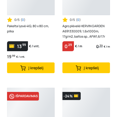
0/5
(
0
)
0/5
(
0
)
Pakelta lysvė 4IQ, 80 x 80 cm,
Agro plėvelė HERVIN GARDEN
pilka
A691330009, 1,6x1000m,
17g/m2, baltos sp., AFW1,6/17r
99
29
13
0
0
39
€ / vnt.
€ / m
€ / m
19
99
€ / vnt.
Į krepšelį
Į krepšelį
-24%
IŠPARDAVIMAS