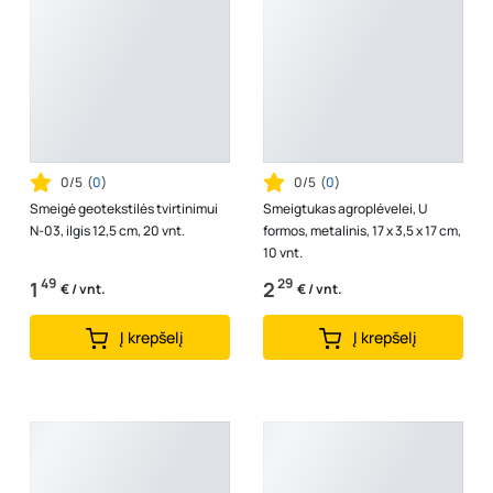
0/5
(
0
)
0/5
(
0
)
Smeigė geotekstilės tvirtinimui
Smeigtukas agroplėvelei, U
N-03, ilgis 12,5 cm, 20 vnt.
formos, metalinis, 17 x 3,5 x 17 cm,
10 vnt.
49
29
1
2
€ / vnt.
€ / vnt.
Į krepšelį
Į krepšelį