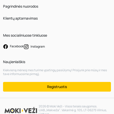
Pagrindinės nuorodos
Klientų aptarnavimas
Mes socialiniuose tinkluose
Facebook
Instagram
Naujienlaiškis
Kiekvieną mėnesį mes turime ypatingų pasiūlymų! Prisijunk prie mūsų ir mes
tave informuosime pirmąjį.
Registruotis
2026 © Moki Veži – Visos teisės saugomos.
UAB „Makveža“. Vakarinė g. 105, LT-06275 Vilnius,
Lietuva