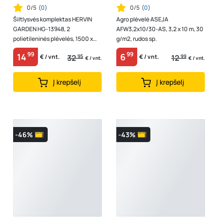
0/5
(
0
)
0/5
(
0
)
Šiltlysvės komplektas HERVIN
Agro plėvelė ASEJA
GARDEN HG-13948, 2
AFW3,2x10/30-AS, 3,2 x 10 m, 30
polietileninės plėvelės, 1500 x
g/m2, rudos sp.
5000 mm
99
99
14
6
32
95
12
99
€ / vnt.
€ / vnt.
€ / vnt.
€ / vnt.
Į krepšelį
Į krepšelį
-46%
-43%