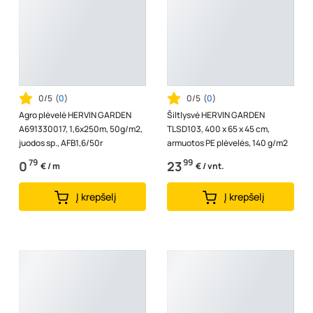
0/5
(
0
)
0/5
(
0
)
Agro plėvelė HERVIN GARDEN
Šiltlysvė HERVIN GARDEN
A691330017, 1,6x250m, 50g/m2,
TLSD103, 400 x 65 x 45 cm,
juodos sp., AFB1,6/50r
armuotos PE plėvelės, 140 g/m2
79
99
0
23
€ / m
€ / vnt.
Į krepšelį
Į krepšelį