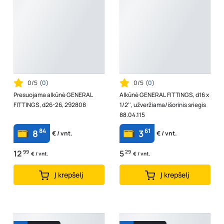
0/5
(
0
)
0/5
(
0
)
Presuojama alkūnė GENERAL
Alkūnė GENERAL FITTINGS, d16 x
FITTINGS, d26-26, 292808
1/2'', užveržiama/išorinis sriegis
88.04.115
84
61
8
3
€ / vnt.
€ / vnt.
12
99
5
29
€ / vnt.
€ / vnt.
Į krepšelį
Į krepšelį