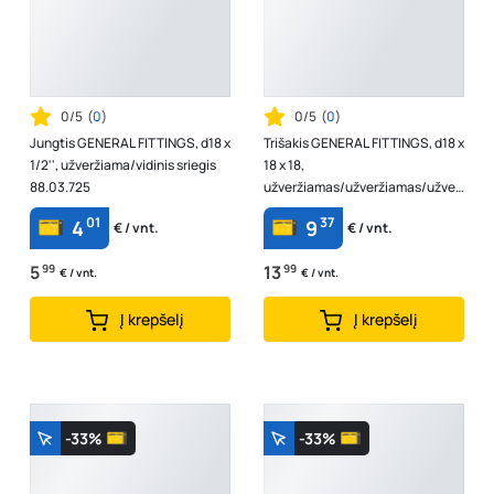
0/5
(
0
)
0/5
(
0
)
Jungtis GENERAL FITTINGS, d18 x
Trišakis GENERAL FITTINGS, d18 x
1/2'', užveržiama/vidinis sriegis
18 x 18,
88.03.725
užveržiamas/užveržiamas/užver
žiamas 88.04.530
01
37
4
9
€ / vnt.
€ / vnt.
5
99
13
99
€ / vnt.
€ / vnt.
Į krepšelį
Į krepšelį
-33%
-33%