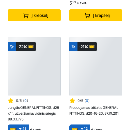
5
99
€ / vnt.
Į krepšelį
Į krepšelį
-22%
-21%
0/5
(
0
)
0/5
(
0
)
Jungtis GENERAL FITTINGS, d26
Presuojamas trišakis GENERAL
x 1'', užveržiama/vidinis sriegis
FITTINGS, d20-16-20, 87.19.201
88.03.775
48
12
€ / vnt.
€ / vnt.