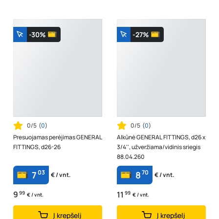
-30%
-27%
0/5
(
0
)
0/5
(
0
)
Presuojamas perėjimas GENERAL
Alkūnė GENERAL FITTINGS, d26 x
FITTINGS, d26-26
3/4'', užveržiama/vidinis sriegis
88.04.260
03
70
7
8
€ / vnt.
€ / vnt.
9
99
11
99
€ / vnt.
€ / vnt.
Į krepšelį
Į krepšelį