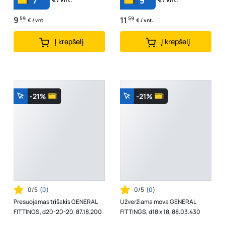
7
9
9
59
11
59
€ / vnt.
€ / vnt.
Į krepšelį
Į krepšelį
-21%
-21%
0/5
(
0
)
0/5
(
0
)
Presuojamas trišakis GENERAL
Užveržiama mova GENERAL
FITTINGS, d20-20-20, 87.18.200
FITTINGS, d18 x 18, 88.03.430