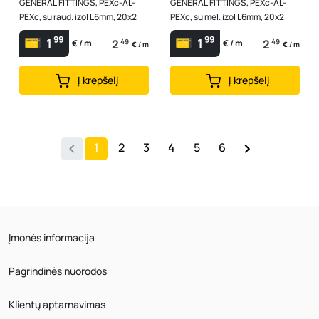
GENERAL FITTINGS, PEXc-AL-
GENERAL FITTINGS, PEXc-AL-
PEXc, su raud. izol L6mm, 20x2
PEXc, su mėl. izol L6mm, 20x2
99
99
1
1
2
49
2
49
€ / m
€ / m
€ / m
€ / m
Į krepšelį
Į krepšelį
1
2
3
4
5
6
Įmonės informacija
Pagrindinės nuorodos
Klientų aptarnavimas