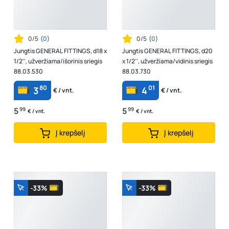
0/5
(
0
)
0/5
(
0
)
Jungtis GENERAL FITTINGS, d18 x
Jungtis GENERAL FITTINGS, d20
1/2'', užveržiama/išorinis sriegis
x 1/2'', užveržiama/vidinis sriegis
88.03.530
88.03.730
80
01
3
4
€ / vnt.
€ / vnt.
5
99
5
99
€ / vnt.
€ / vnt.
Į krepšelį
Į krepšelį
-33%
-33%