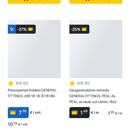
-27%
-25%
0/5
(
0
)
0/5
(
0
)
Presuojamas trišakis GENERAL
Daugiasluoksnis vamzdis
FITTINGS, d18-18-18, 87.18.180
GENERAL FITTINGS, PEXc-AL-
PEXc, su raud. izol L6mm, 16x2
70
49
7
1
1
99
€ / vnt.
€ / m
€ / m
10
59
€ / vnt.