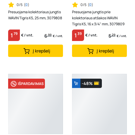
0/5
(
0
)
0/5
(
0
)
Presuojama kolektoriaus jungtis
Presuojama jungtis prie
WAVIN Tigris K5, 25 mm, 3079808
kolektoriaus atšakos WAVIN
Tigris K5, 16 x 3/4" mm, 3079809
79
39
1
1
6
99
5
29
€ / vnt.
€ / vnt.
€ / vnt.
€ / vnt.
Į krepšelį
Į krepšelį
-48%
IŠPARDAVIMAS