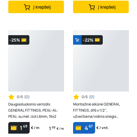
Į krepšelį
Į krepšelį
-25%
-22%
0/5
(
0
)
0/5
(
0
)
Daugiasluoksnis vamzdis
Montažinė alkūnė GENERAL
GENERAL FITTINGS, PEXc-AL-
FITTINGS, d16 x 1/2'',
PEXc, su mėl. izol L6mm, 16x2
užveržiama/vidinis sriegis
88.04.315
49
67
1
4
1
99
€ / m
€ / vnt.
€ / m