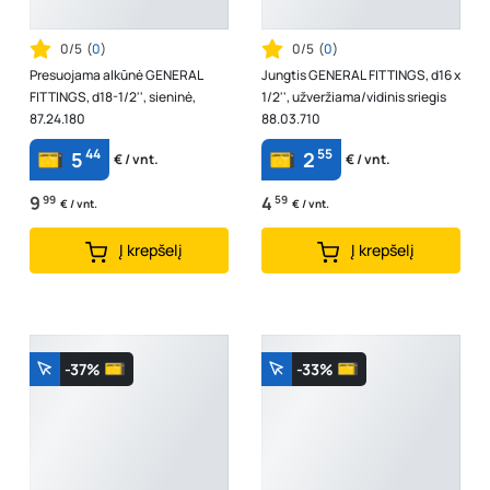
0/5
(
0
)
0/5
(
0
)
Presuojama alkūnė GENERAL
Jungtis GENERAL FITTINGS, d16 x
FITTINGS, d18-1/2'', sieninė,
1/2'', užveržiama/vidinis sriegis
87.24.180
88.03.710
44
55
5
2
€ / vnt.
€ / vnt.
9
99
4
59
€ / vnt.
€ / vnt.
Į krepšelį
Į krepšelį
-37%
-33%