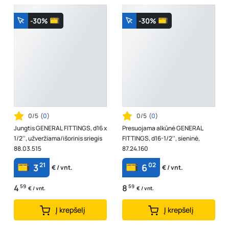
-30%
-30%
0/5
(
0
)
0/5
(
0
)
Jungtis GENERAL FITTINGS, d16 x
Presuojama alkūnė GENERAL
1/2'', užveržiama/išorinis sriegis
FITTINGS, d16-1/2'', sieninė,
88.03.515
87.24.160
21
02
3
6
€ / vnt.
€ / vnt.
4
59
8
59
€ / vnt.
€ / vnt.
Į krepšelį
Į krepšelį