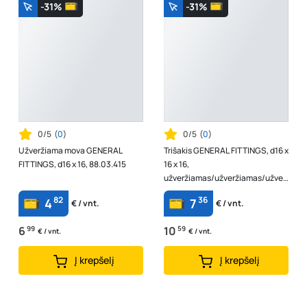
-31%
-31%
0/5
(
0
)
0/5
(
0
)
Užveržiama mova GENERAL
Trišakis GENERAL FITTINGS, d16 x
FITTINGS, d16 x 16, 88.03.415
16 x 16,
užveržiamas/užveržiamas/užver
žiamas 88.04.515
82
36
4
7
€ / vnt.
€ / vnt.
6
99
10
59
€ / vnt.
€ / vnt.
Į krepšelį
Į krepšelį