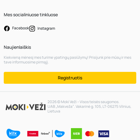
Mes socialiniuose tinkluose
Facebook
Instagram
Naujienlaiškis
Kiekvieną mėnesį mes turime ypatingų pasiūlymų! Prisijunk prie mūsų ir mes
tave informuosime pirmąjį.
Registruotis
2026 © Moki Veži – Visos teisės saugomos.
UAB „Makveža“. Vakarinė g. 105, LT-06275 Vilnius,
Lietuva