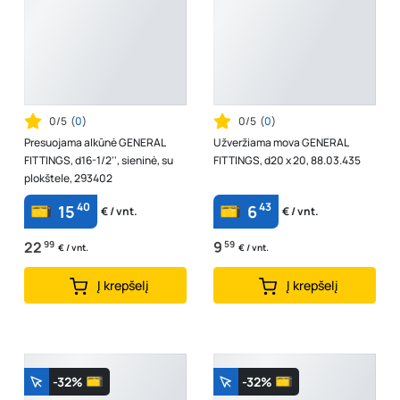
0/5
(
0
)
0/5
(
0
)
Presuojama alkūnė GENERAL
Užveržiama mova GENERAL
FITTINGS, d16-1/2'', sieninė, su
FITTINGS, d20 x 20, 88.03.435
plokštele, 293402
40
43
15
6
€ / vnt.
€ / vnt.
22
99
9
59
€ / vnt.
€ / vnt.
Į krepšelį
Į krepšelį
-32%
-32%