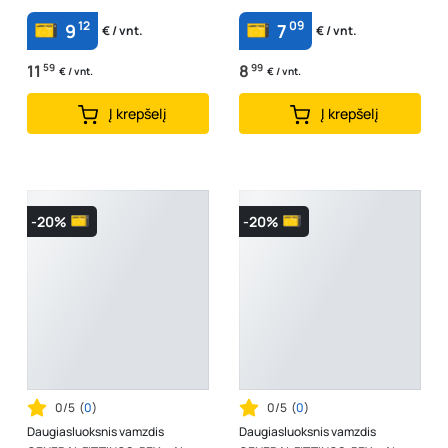
12
09
9
7
€ / vnt.
€ / vnt.
11
59
8
99
€ / vnt.
€ / vnt.
Į krepšelį
Į krepšelį
-20%
-20%
0/5
(
0
)
0/5
(
0
)
Daugiasluoksnis vamzdis
Daugiasluoksnis vamzdis