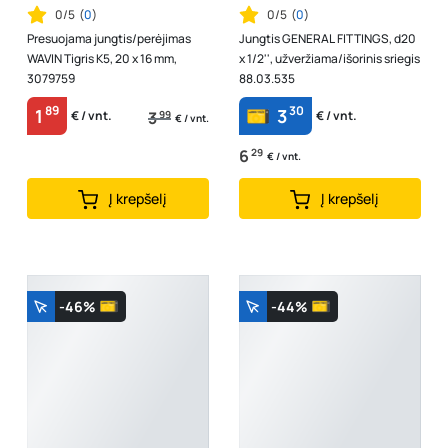
0/5
(
0
)
0/5
(
0
)
Presuojama jungtis/perėjimas
Jungtis GENERAL FITTINGS, d20
WAVIN Tigris K5, 20 x 16 mm,
x 1/2'', užveržiama/išorinis sriegis
3079759
88.03.535
89
30
1
3
3
99
€ / vnt.
€ / vnt.
€ / vnt.
6
29
€ / vnt.
Į krepšelį
Į krepšelį
-46%
-44%