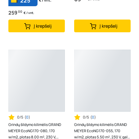
225
€ / vnt.
259
00
€ / vnt.
Į krepšelį
Į krepšelį
0/5
(
0
)
0/5
(
0
)
Grindų šildymo kilimėlis GRAND
Grindų šildymo kilimėlis GRAND
MEYER EcoNG170-080, 170
MEYER EcoNG170-055, 170
w/m2, plotas 8.00 m², 230 V,
w/m2, plotas 5.50 m², 230 V, galia