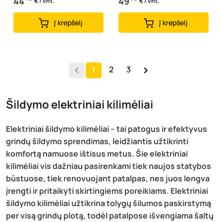
44
49
€ / vnt.
€ / vnt.
Į krepšelį
Į krepšelį
1
2
3
Šildymo elektriniai kilimėliai
Elektriniai šildymo kilimėliai – tai patogus ir efektyvus
grindų šildymo sprendimas, leidžiantis užtikrinti
komfortą namuose ištisus metus. Šie elektriniai
kilimėliai vis dažniau pasirenkami tiek naujos statybos
būstuose, tiek renovuojant patalpas, nes juos lengva
įrengti ir pritaikyti skirtingiems poreikiams. Elektriniai
šildymo kilimėliai užtikrina tolygų šilumos paskirstymą
per visą grindų plotą, todėl patalpose išvengiama šaltų