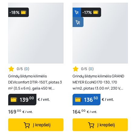
-18%
-17%
0/5
(
0
)
0/5
(
0
)
Grindų šildymo kilimėlis
Grindų šildymo kilimėlis GRAND
DEVIcomfort DTIR-150T, plotas 3
MEYER EcoNG170-130, 170
m² (0,5 x 6 m), galia 450 W,
w/m2, plotas 13.00 m², 230 V,
83030570
galia 2210 W
00
50
139
136
€ / vnt.
€ / vnt.
169
00
164
00
€ / vnt.
€ / vnt.
Į krepšelį
Į krepšelį