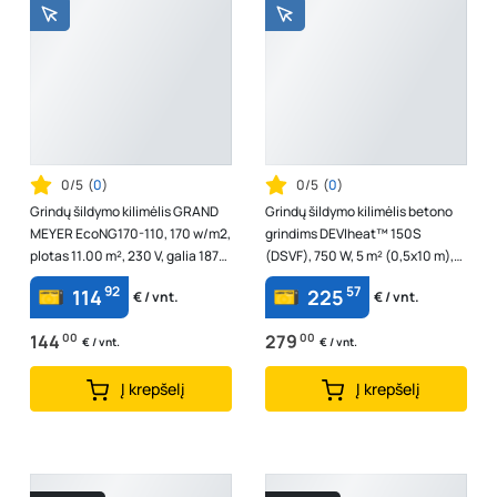
0/5
(
0
)
0/5
(
0
)
Grindų šildymo kilimėlis GRAND
Grindų šildymo kilimėlis betono
MEYER EcoNG170-110, 170 w/m2,
grindims DEVIheat™ 150S
plotas 11.00 m², 230 V, galia 1870
(DSVF), 750 W, 5 m² (0,5x10 m),
W
230 V, 140f0336
92
57
114
225
€ / vnt.
€ / vnt.
144
00
279
00
€ / vnt.
€ / vnt.
Į krepšelį
Į krepšelį