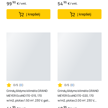
1105 W
4250 W
90
95
99
54
€ / vnt.
€ / vnt.
Į krepšelį
Į krepšelį
0/5
(
0
)
0/5
(
0
)
Grindų šildymo kilimėlis GRAND
Grindų šildymo kilimėlis GRAND
MEYER EcoNG170-015, 170
MEYER EcoNG170-020, 170
w/m2, plotas 1.50 m², 230 V, galia
w/m2, plotas 2.00 m², 230 V,
255 W
galia 340 W
95
95