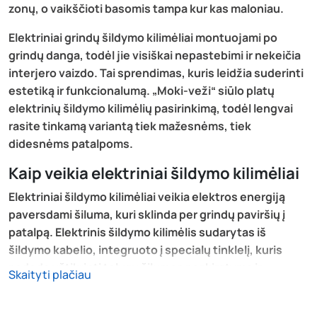
zonų, o vaikščioti basomis tampa kur kas maloniau.
Elektriniai grindų šildymo kilimėliai montuojami po
grindų danga, todėl jie visiškai nepastebimi ir nekeičia
interjero vaizdo. Tai sprendimas, kuris leidžia suderinti
estetiką ir funkcionalumą. „Moki-veži“ siūlo platų
elektrinių šildymo kilimėlių pasirinkimą, todėl lengvai
rasite tinkamą variantą tiek mažesnėms, tiek
didesnėms patalpoms.
Kaip veikia elektriniai šildymo kilimėliai
Elektriniai šildymo kilimėliai veikia elektros energiją
paversdami šiluma, kuri sklinda per grindų paviršių į
patalpą. Elektrinis šildymo kilimėlis sudarytas iš
šildymo kabelio, integruoto į specialų tinklelį, kuris
padeda užtikrinti tolygų šilumos paskirstymą ir
Skaityti plačiau
palengvina montavimą. Toks sprendimas leidžia greitai
ir paprastai įrengti šildymo sistemą įvairiose patalpose