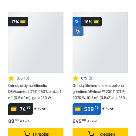
-17%
-16%
0/5
(
0
)
0/5
(
0
)
Grindų šildymo kilimėlis
Grindų šildymo kilimėlis betono
DEVIcomfort DTIR-150T, plotas 1
grindims DEVImat™ 200T (DTIF),
m² (0,5 x 2 m), galia 150 W,
2070 W, 10,5 m² (0,5x21 m), 230
83030562
V, 83020748
95
45
74
539
€ / vnt.
€ / vnt.
89
90
645
00
€ / vnt.
€ / vnt.
Į krepšelį
Į krepšelį