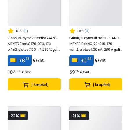
0/5
(
0
)
0/5
(
0
)
Grindų šildymo kilimėlis GRAND
Grindų šildymo kilimėlis GRAND
MEYER EcoNG170-070, 170
MEYER EcoNG170-010, 170
w/m2, plotas 7.00 m², 230 V, galia
w/m2, plotas 1.00 m², 230 V, galia
1190 W
170 W
78
88
78
30
€ / vnt.
€ / vnt.
104
00
39
95
€ / vnt.
€ / vnt.
Į krepšelį
Į krepšelį
-22%
-21%