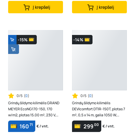
Į krepšelį
Į krepšelį
-15%
-14%
0/5
(
0
)
0/5
(
0
)
Grindų šildymo kilimėlis GRAND
Grindų šildymo kilimėlis
MEYER EcoNG170-150, 170
DEVIcomfort DTIR-150T, plotas 7
w/m2, plotas 15.00 m², 230 V,
m², 0,5 x 14 m, galia 1050 W,
galia 2550 W
83030580
71
00
160
299
€ / vnt.
€ / vnt.