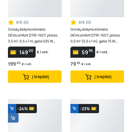
0/5
(
0
)
0/5
(
0
)
Grindų šildymo kilimėlis
Grindų šildymo kilimėlis
DEVIcomfort DTIR-150T, plotas
DEVIcomfort DTIR-150T, plotas
3,5 m², 0,5 x 7 m, galia 525 W,
0,5 m² (0,5 x 1 m), galia 75 W,
83030572
83030560
00
95
149
59
€ / vnt.
€ / vnt.
199
00
79
95
€ / vnt.
€ / vnt.
Į krepšelį
Į krepšelį
-24%
-23%