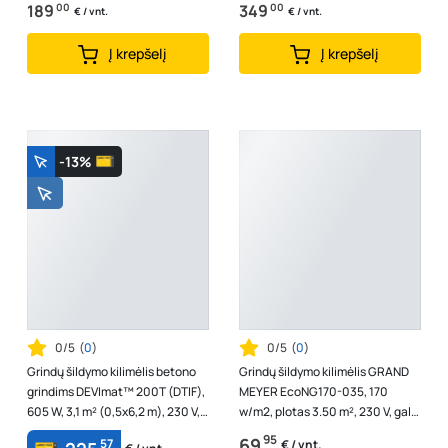
189
00
349
00
€ / vnt.
€ / vnt.
Į krepšelį
Į krepšelį
-13%
0/5
(
0
)
0/5
(
0
)
Grindų šildymo kilimėlis betono
Grindų šildymo kilimėlis GRAND
grindims DEVImat™ 200T (DTIF),
MEYER EcoNG170-035, 170
605 W, 3,1 m² (0,5x6,2 m), 230 V,
w/m2, plotas 3.50 m², 230 V, galia
83020740
595 W
95
69
57
€ / vnt.