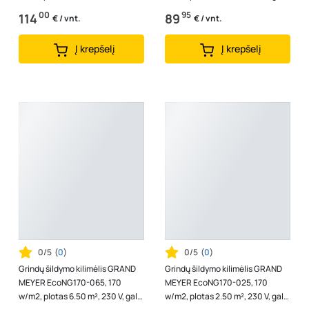
galia 1360 W
935 W
00
95
114
89
€ / vnt.
€ / vnt.
Į krepšelį
Į krepšelį
0/5
(
0
)
0/5
(
0
)
Grindų šildymo kilimėlis GRAND
Grindų šildymo kilimėlis GRAND
MEYER EcoNG170-065, 170
MEYER EcoNG170-025, 170
w/m2, plotas 6.50 m², 230 V, galia
w/m2, plotas 2.50 m², 230 V, galia