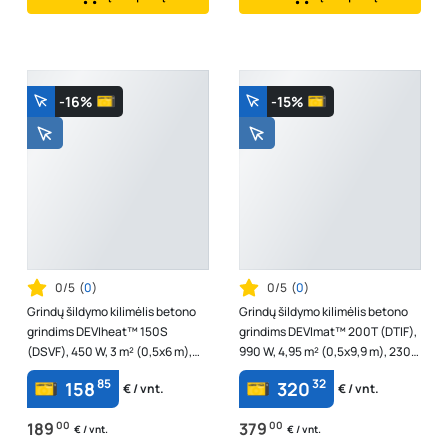
-16%
-15%
0/5
(
0
)
0/5
(
0
)
Grindų šildymo kilimėlis betono
Grindų šildymo kilimėlis betono
grindims DEVIheat™ 150S
grindims DEVImat™ 200T (DTIF),
(DSVF), 450 W, 3 m² (0,5x6 m),
990 W, 4,95 m² (0,5x9,9 m), 230
230 V, 140f0333
V, 83020743
85
32
158
320
€ / vnt.
€ / vnt.
189
00
379
00
€ / vnt.
€ / vnt.