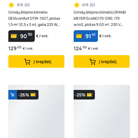
0/5
(
0
)
0/5
(
0
)
Grindų šildymo kilimėlis
Grindų šildymo kilimėlis GRAND
DEVIcomfort DTIR-150T, plotas
MEYER EcoNG170-090, 170
1,5 m² (0,5 x 3 m), galia 225 W,
w/m2, plotas 9.00 m², 230 V,
140F1744
galia 1530 W
90
41
90
91
€ / vnt.
€ / vnt.
129
00
124
00
€ / vnt.
€ / vnt.
Į krepšelį
Į krepšelį
-26%
-25%