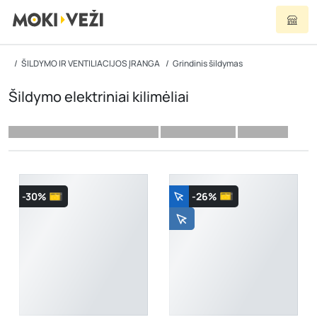
ŠILDYMO IR VENTILIACIJOS ĮRANGA
Grindinis šildymas
Šildymo elektriniai kilimėliai
-30%
-26%