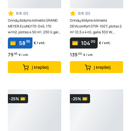
0/5
(
0
)
0/5
(
0
)
Grindų šildymo kilimėlis GRAND
Grindų šildymo kilimėlis
MEYER EcoNG170-045, 170
DEVIcomfort DTIR-150T, plotas 2
w/m2, plotas 4.50 m², 230 V, galia
m² (0,5 x 4 m), galia 300 W,
765 W
83030566
95
00
58
104
€ / vnt.
€ / vnt.
79
95
139
00
€ / vnt.
€ / vnt.
Į krepšelį
Į krepšelį
-25%
-25%