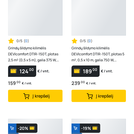
0/5
(
0
)
0/5
(
0
)
Grindų šildymo kilimėlis
Grindų šildymo kilimėlis
DEVIcomfort DTIR-150T, plotas
DEVIcomfort DTIR-150T, plotas 5
2,5 m² (0,5 x 5 m), galia 375 W,
m², 0,5 x 10 m, galia 750 W,
140F1745
83030576
00
00
124
189
€ / vnt.
€ / vnt.
159
00
239
00
€ / vnt.
€ / vnt.
Į krepšelį
Į krepšelį
-20%
-19%