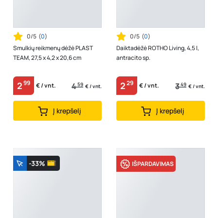
0/5
(
0
)
0/5
(
0
)
Smulkių reikmenų dėžė PLAST
Daiktadėžė ROTHO Living, 4,5 l,
TEAM, 27,5 x 4,2 x 20,6 cm
antracito sp.
99
29
2
2
4
59
3
49
€ / vnt.
€ / vnt.
€ / vnt.
€ / vnt.
Į krepšelį
Į krepšelį
-33%
IŠPARDAVIMAS