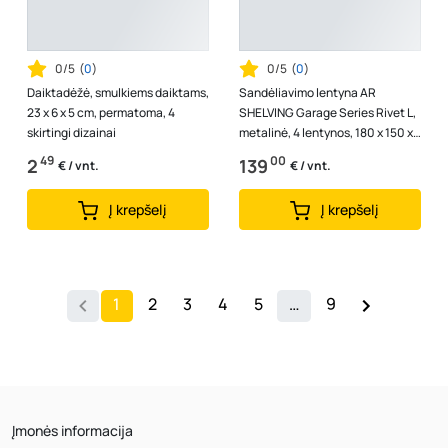
0/5
(
0
)
0/5
(
0
)
Daiktadėžė, smulkiems daiktams,
Sandėliavimo lentyna AR
23 x 6 x 5 cm, permatoma, 4
SHELVING Garage Series Rivet L,
skirtingi dizainai
metalinė, 4 lentynos, 180 x 150 x
45 cm
49
00
2
139
€ / vnt.
€ / vnt.
Į krepšelį
Į krepšelį
1
2
3
4
5
…
9
Įmonės informacija