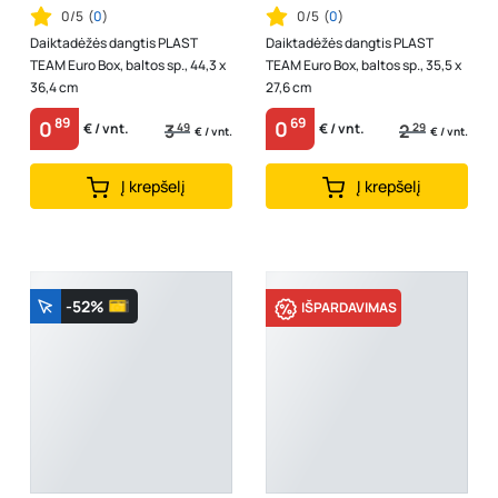
0/5
(
0
)
0/5
(
0
)
Daiktadėžės dangtis PLAST
Daiktadėžės dangtis PLAST
TEAM Euro Box, baltos sp., 44,3 x
TEAM Euro Box, baltos sp., 35,5 x
36,4 cm
27,6 cm
89
69
0
0
3
49
2
29
€ / vnt.
€ / vnt.
€ / vnt.
€ / vnt.
Į krepšelį
Į krepšelį
-52%
IŠPARDAVIMAS