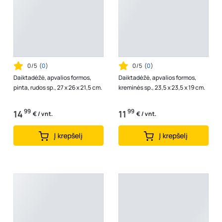
0/5
(
0
)
0/5
(
0
)
Daiktadėžė, apvalios formos,
Daiktadėžė, apvalios formos,
pinta, rudos sp., 27 x 26 x 21,5 cm.
kreminės sp., 23,5 x 23,5 x 19 cm.
99
99
14
11
€ / vnt.
€ / vnt.
Į krepšelį
Į krepšelį