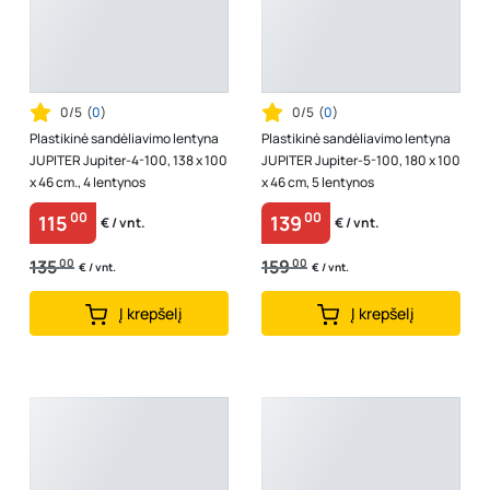
0/5
(
0
)
0/5
(
0
)
Plastikinė sandėliavimo lentyna
Plastikinė sandėliavimo lentyna
JUPITER Jupiter-4-100, 138 x 100
JUPITER Jupiter-5-100, 180 x 100
x 46 cm., 4 lentynos
x 46 cm, 5 lentynos
00
00
115
139
€ / vnt.
€ / vnt.
135
00
159
00
€ / vnt.
€ / vnt.
Į krepšelį
Į krepšelį