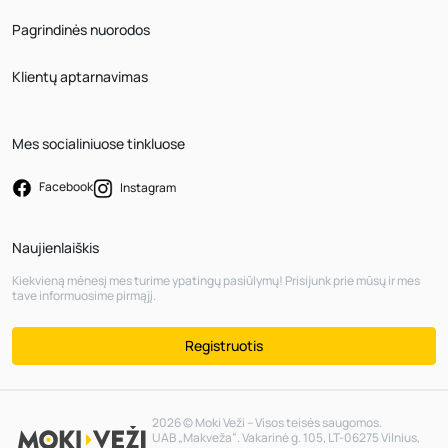
Pagrindinės nuorodos
Klientų aptarnavimas
Mes socialiniuose tinkluose
Facebook
Instagram
Naujienlaiškis
Kiekvieną mėnesį mes turime ypatingų pasiūlymų! Prisijunk prie mūsų ir mes
tave informuosime pirmąjį.
Registruotis
2026 © Moki Veži – Visos teisės saugomos.
UAB „Makveža“. Vakarinė g. 105, LT-06275 Vilnius,