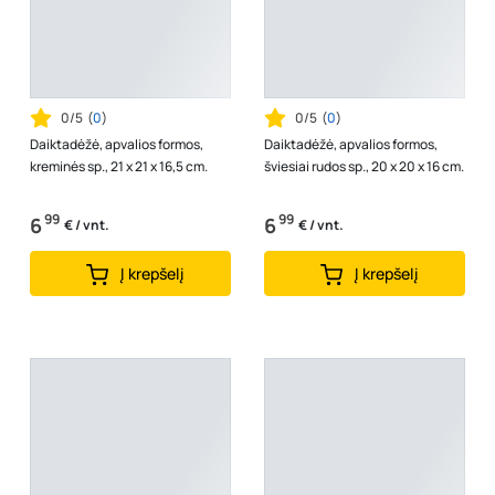
0/5
(
0
)
0/5
(
0
)
Daiktadėžė, apvalios formos,
Daiktadėžė, apvalios formos,
kreminės sp., 21 x 21 x 16,5 cm.
šviesiai rudos sp., 20 x 20 x 16 cm.
99
99
6
6
€ / vnt.
€ / vnt.
Į krepšelį
Į krepšelį