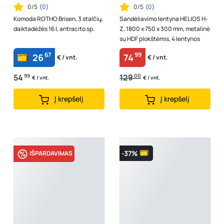
0/5
(
0
)
0/5
(
0
)
Komoda ROTHO Brisen, 3 stalčių,
Sandėliavimo lentyna HELIOS H-
daiktadėžės 16 l, antracito sp.
Z, 1800 x 750 x 300 mm, metalinė
su HDF plokštėmis, 4 lentynos
67
99
26
74
€ / vnt.
€ / vnt.
54
99
129
00
€ / vnt.
€ / vnt.
Į krepšelį
Į krepšelį
-37%
IŠPARDAVIMAS