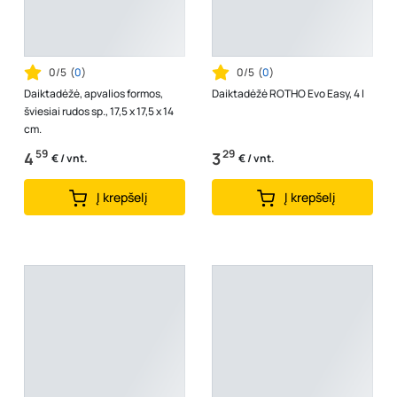
0/5
(
0
)
0/5
(
0
)
Daiktadėžė, apvalios formos,
Daiktadėžė ROTHO Evo Easy, 4 l
šviesiai rudos sp., 17,5 x 17,5 x 14
cm.
59
29
4
3
€ / vnt.
€ / vnt.
Į krepšelį
Į krepšelį