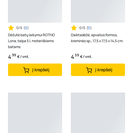
0/5
(
0
)
0/5
(
0
)
Dėžutė batų laikymui ROTHO
Daiktadėžė, apvalios formos,
Lona, talpa 5 l, moteriškiems
kreminės sp., 17,5 x 17,5 x 14,5 cm.
batams
99
59
4
4
€ / vnt.
€ / vnt.
Į krepšelį
Į krepšelį