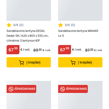
0/5
(
0
)
0/5
(
0
)
Sandėliavimo lentyna DEDAL
Sandėliavimo lentyna WAMAR
Dedal-5N, 1420 x 800 x 330 cm.,
Ls-5
cilindrinė, 5 lentynos HDF
99
99
67
67
89
99
87
99
€ / vnt.
€ / vnt.
€ / vnt.
€ / vnt.
Į krepšelį
Į krepšelį
IŠPARDAVIMAS
IŠPARDAVIMAS