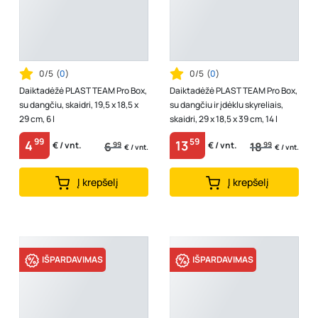
0/5
(
0
)
0/5
(
0
)
Daiktadėžė PLAST TEAM Pro Box,
Daiktadėžė PLAST TEAM Pro Box,
su dangčiu, skaidri, 19,5 x 18,5 x
su dangčiu ir įdėklu skyreliais,
29 cm, 6 l
skaidri, 29 x 18,5 x 39 cm, 14 l
99
59
4
13
6
99
18
99
€ / vnt.
€ / vnt.
€ / vnt.
€ / vnt.
Į krepšelį
Į krepšelį
IŠPARDAVIMAS
IŠPARDAVIMAS