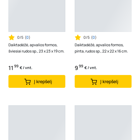
0/5
(
0
)
0/5
(
0
)
Daiktadėžė, apvalios formos,
Daiktadėžė, apvalios formos,
šviesiai rudos sp., 23 x 23 x 19 cm.
pinta, rudos sp., 22 x 22 x 16 cm.
99
99
11
9
€ / vnt.
€ / vnt.
Į krepšelį
Į krepšelį