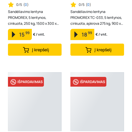
0/5
(
0
)
0/5
(
0
)
Sandėliavimo lentyna
Sandėliavimo lentyna
PROMOREX, 5 lentynos,
PROMOREX TC-033, 5 lentynos,
cinkuota, 250 kg, 1500 x 300 x
cinkuota, apkrova 275 kg, 900 x
750 mm, TC-035
400 x 1800 mm
99
99
15
18
€ / vnt.
€ / vnt.
Į krepšelį
Į krepšelį
IŠPARDAVIMAS
IŠPARDAVIMAS