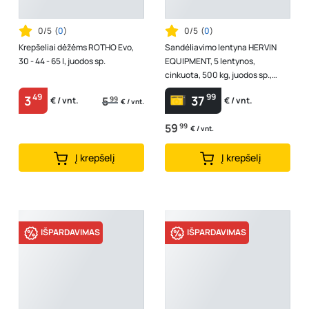
0/5
(
0
)
0/5
(
0
)
Krepšeliai dėžėms ROTHO Evo,
Sandėliavimo lentyna HERVIN
30 - 44 - 65 l, juodos sp.
EQUIPMENT, 5 lentynos,
cinkuota, 500 kg, juodos sp.,
1920 x 500 x 1000 mm, TC-080R
49
99
3
37
5
99
€ / vnt.
€ / vnt.
€ / vnt.
59
99
€ / vnt.
Į krepšelį
Į krepšelį
IŠPARDAVIMAS
IŠPARDAVIMAS