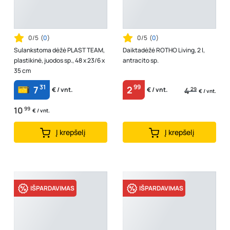
0/5
(
0
)
0/5
(
0
)
Sulankstoma dėžė PLAST TEAM,
Daiktadėžė ROTHO Living, 2 l,
plastikinė, juodos sp., 48 x 23/6 x
antracito sp.
35 cm
31
99
7
2
4
29
€ / vnt.
€ / vnt.
€ / vnt.
10
99
€ / vnt.
Į krepšelį
Į krepšelį
IŠPARDAVIMAS
IŠPARDAVIMAS