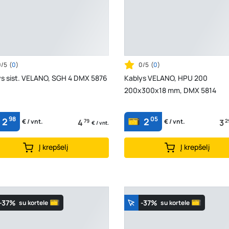
0/5
(
0
)
0/5
(
0
)
ys sist. VELANO, SGH 4 DMX 5876
Kablys VELANO, HPU 200
200x300x18 mm, DMX 5814
98
05
2
2
4
79
3
2
€ / vnt.
€ / vnt.
€ / vnt.
Į krepšelį
Į krepšelį
-37%
-37%
su kortele
su kortele