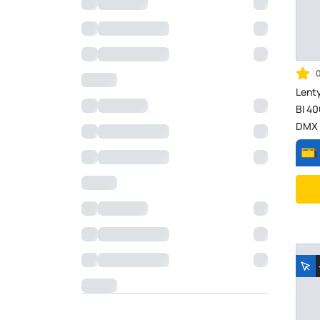
Lent
BI 4
DMX 