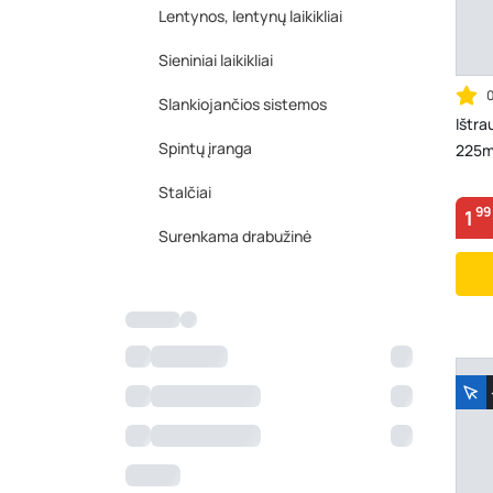
Lentynos, lentynų laikikliai
Sieniniai laikikliai
Slankiojančios sistemos
Ištr
Spintų įranga
225m
Stalčiai
99
1
Surenkama drabužinė