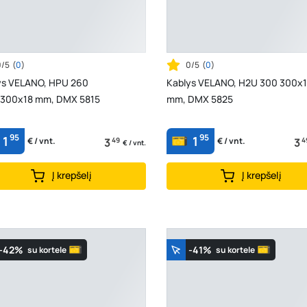
0/5
(
0
)
0/5
(
0
)
ys VELANO, HPU 260
Kablys VELANO, H2U 300 300x
300x18 mm, DMX 5815
mm, DMX 5825
95
95
1
1
3
49
3
4
€ / vnt.
€ / vnt.
€ / vnt.
Į krepšelį
Į krepšelį
-42%
-41%
su kortele
su kortele