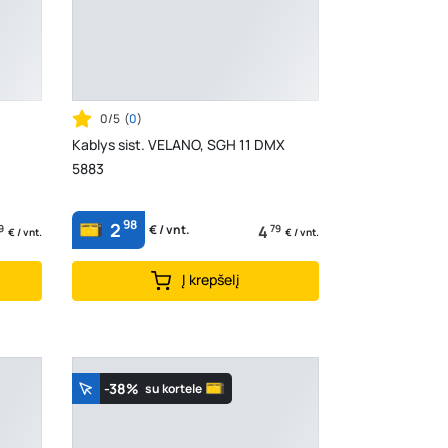
0/5
(
0
)
Kablys sist. VELANO, SGH 11 DMX
5883
98
2
9
4
79
€ / vnt.
€ / vnt.
€ / vnt.
Į krepšelį
-38%
su kortele