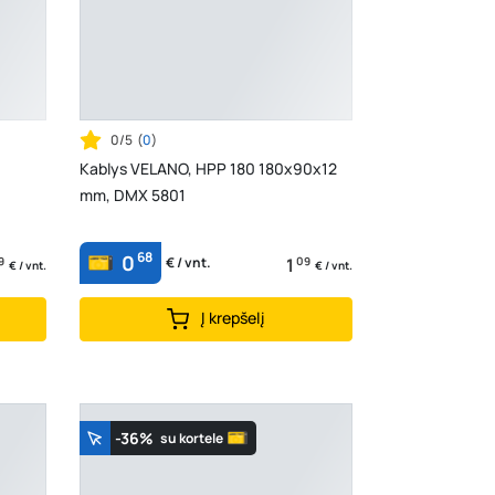
0/5
(
0
)
Kablys VELANO, HPP 180 180x90x12
mm, DMX 5801
68
0
9
1
09
€ / vnt.
€ / vnt.
€ / vnt.
Į krepšelį
-36%
su kortele