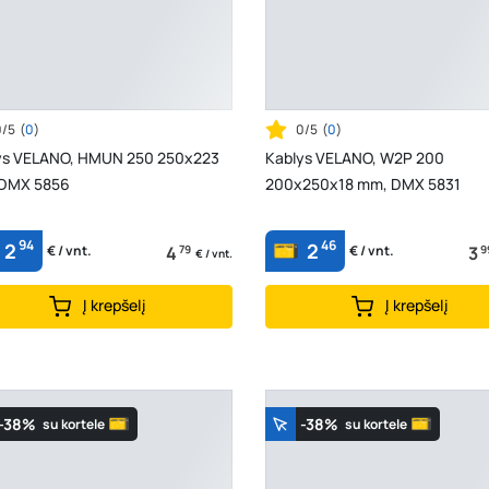
0/5
(
0
)
0/5
(
0
)
ys VELANO, HMUN 250 250x223
Kablys VELANO, W2P 200
DMX 5856
200x250x18 mm, DMX 5831
94
46
2
2
4
79
3
9
€ / vnt.
€ / vnt.
€ / vnt.
Į krepšelį
Į krepšelį
-38%
-38%
su kortele
su kortele