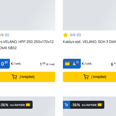
0/5
(
0
)
0/5
(
0
)
ys VELANO, HPP 250 250x170x12
Kablys sist. VELANO, SGH 3 DM
DMX 5802
81
11
0
4
1
29
6
4
€ / vnt.
€ / vnt.
€ / vnt.
Į krepšelį
Į krepšelį
-36%
-36%
su kortele
su kortele