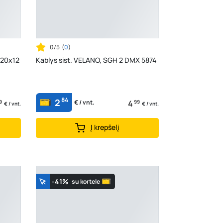
0/5
(
0
)
120x12
Kablys sist. VELANO, SGH 2 DMX 5874
84
2
9
4
99
€ / vnt.
€ / vnt.
€ / vnt.
Į krepšelį
-41%
su kortele