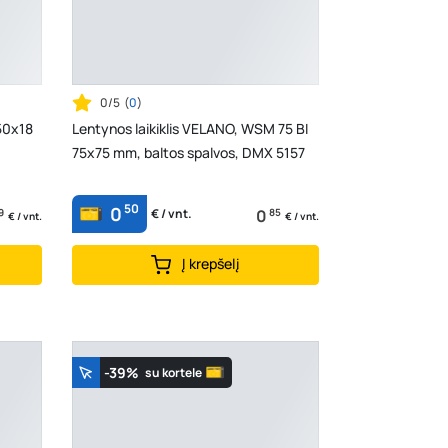
0/5
(
0
)
50x18
Lentynos laikiklis VELANO, WSM 75 BI
75x75 mm, baltos spalvos, DMX 5157
50
0
9
0
85
€ / vnt.
€ / vnt.
€ / vnt.
Į krepšelį
-39%
su kortele