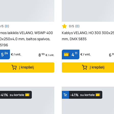
0/5
(
0
)
0/5
(
0
)
ynos laikiklis VELANO, WSWP 400
Kablys VELANO, HO 300 300x2
00x250x4,0 mm, baltos spalvos,
mm, DMX 5835
5196
24
11
5
4
8
99
6
9
€ / vnt.
€ / vnt.
€ / vnt.
Į krepšelį
Į krepšelį
-41%
-41%
su kortele
su kortele