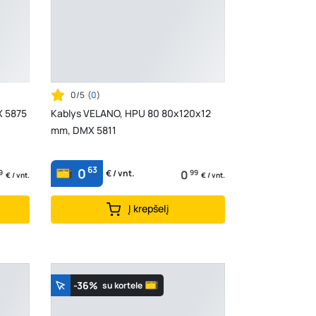
0/5
(
0
)
X 5875
Kablys VELANO, HPU 80 80x120x12
mm, DMX 5811
63
0
9
0
99
€ / vnt.
€ / vnt.
€ / vnt.
Į krepšelį
-36%
su kortele