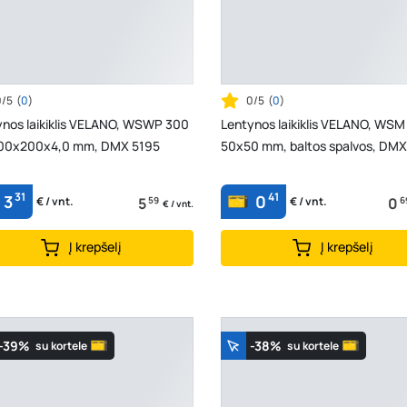
0/5
(
0
)
0/5
(
0
)
ynos laikiklis VELANO, WSWP 300
Lentynos laikiklis VELANO, WSM 
00x200x4,0 mm, DMX 5195
50x50 mm, baltos spalvos, DMX
31
41
3
0
5
59
0
6
€ / vnt.
€ / vnt.
€ / vnt.
Į krepšelį
Į krepšelį
-39%
-38%
su kortele
su kortele