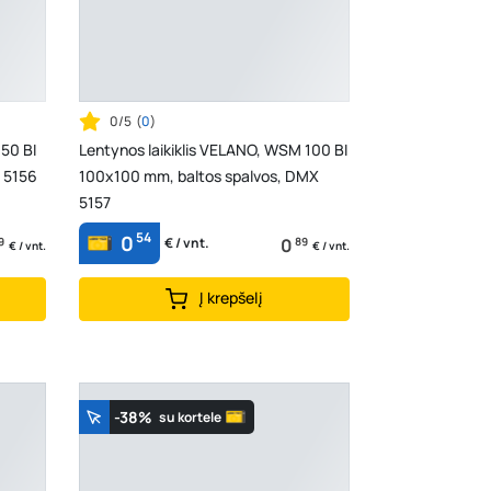
0/5
(
0
)
50 BI
Lentynos laikiklis VELANO, WSM 100 BI
 5156
100x100 mm, baltos spalvos, DMX
5157
54
0
9
0
89
€ / vnt.
€ / vnt.
€ / vnt.
Į krepšelį
-38%
su kortele