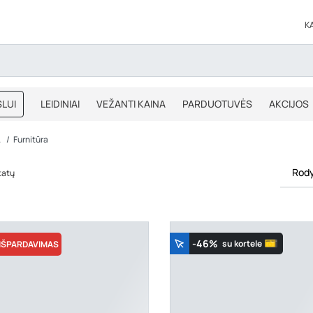
K
LUI
LEIDINIAI
VEŽANTI KAINA
PARDUOTUVĖS
AKCIJOS
BLOGAS
IŠPARDAVIMAS
A
Furnitūra
Rody
tatų
-46%
su kortele
IŠPARDAVIMAS