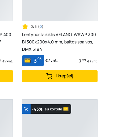
0/5
(
0
)
WP 400
Lentynos laikiklis VELANO, WSWP 300
7
BI 300x200x4,0 mm, baltos spalvos,
DMX 5194
93
3
9
7
29
€ / vnt.
€ / vnt.
€ / vnt.
Į krepšelį
-43%
su kortele