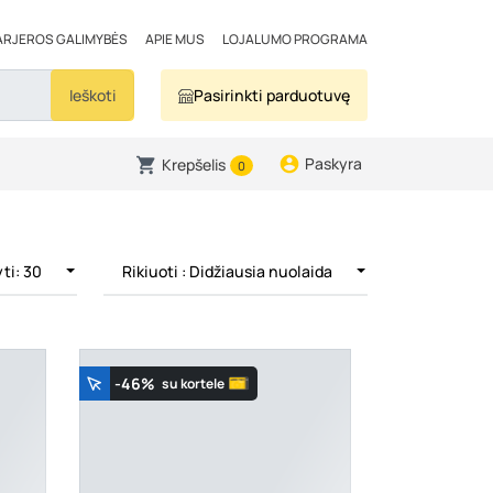
ARJEROS GALIMYBĖS
APIE MUS
LOJALUMO PROGRAMA
Ieškoti
Pasirinkti parduotuvę
Paskyra
Krepšelis
0
ti: 30
Rikiuoti
: Didžiausia nuolaida
-46%
su kortele