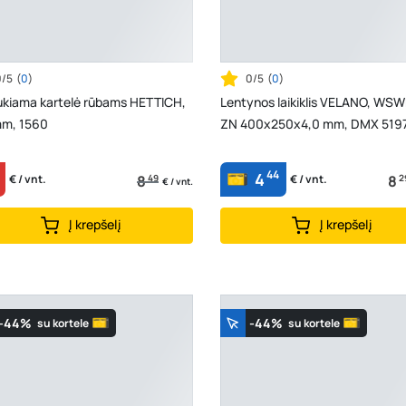
0/5
(
0
)
0/5
(
0
)
aukiama kartelė rūbams HETTICH,
Lentynos laikiklis VELANO, WS
m, 1560
ZN 400x250x4,0 mm, DMX 519
44
4
8
49
8
2
€ / vnt.
€ / vnt.
€ / vnt.
Į krepšelį
Į krepšelį
-44%
-44%
su kortele
su kortele