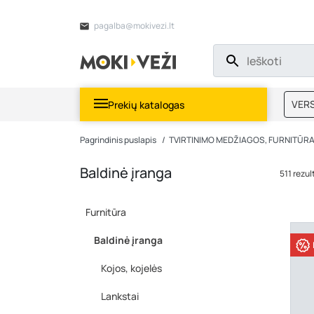
pagalba@mokivezi.lt
VERS
Prekių katalogas
MOKI
Pagrindinis puslapis
TVIRTINIMO MEDŽIAGOS, FURNITŪR
Baldinė įranga
511 rezul
Furnitūra
Baldinė įranga
Kojos, kojelės
Lankstai