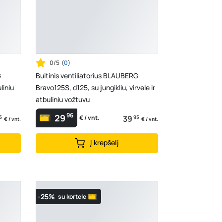
0/5
(
0
)
G
Buitinis ventiliatorius BLAUBERG
liniu
Bravo125S, d125, su jungikliu, virvele ir
atbuliniu vožtuvu
96
29
5
39
95
€ / vnt.
€ / vnt.
€ / vnt.
Į krepšelį
-25%
su kortele