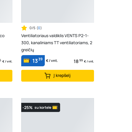
0/5
(
0
)
ico
Ventiliatoriaus valdiklis VENTS P2-1-
300, kanaliniams TT ventiliatoriams, 2
greičių
39
13
5
18
99
€ / vnt.
€ / vnt.
€ / vnt.
Į krepšelį
-25%
su kortele