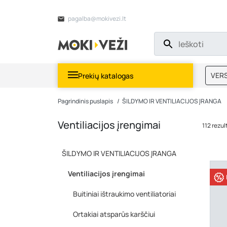
pagalba@mokivezi.lt
VERS
Prekių katalogas
MOKI
Pagrindinis puslapis
ŠILDYMO IR VENTILIACIJOS ĮRANGA
Ventiliacijos įrengimai
112 rezul
ŠILDYMO IR VENTILIACIJOS ĮRANGA
Ventiliacijos įrengimai
Buitiniai ištraukimo ventiliatoriai
Ortakiai atsparūs karščiui