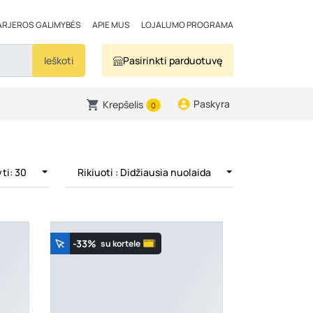
ARJEROS GALIMYBĖS
APIE MUS
LOJALUMO PROGRAMA
Ieškoti
Pasirinkti parduotuvę
Paskyra
Krepšelis
0
ti: 30
Rikiuoti
: Didžiausia nuolaida
-33%
su kortele