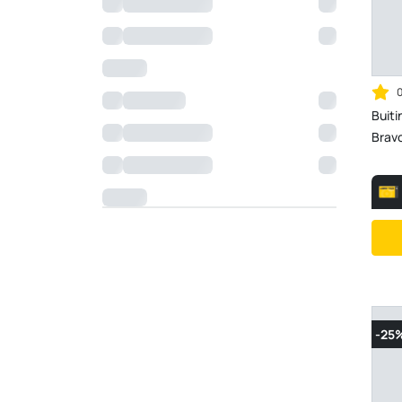
Buiti
Bravo
-25