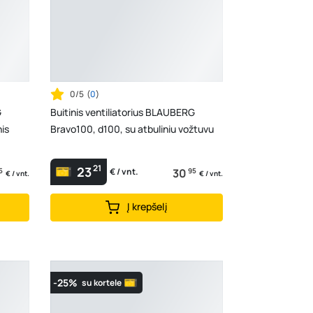
0/5
(
0
)
G
Buitinis ventiliatorius BLAUBERG
nis
Bravo100, d100, su atbuliniu vožtuvu
21
23
5
30
95
€ / vnt.
€ / vnt.
€ / vnt.
Į krepšelį
-25%
su kortele