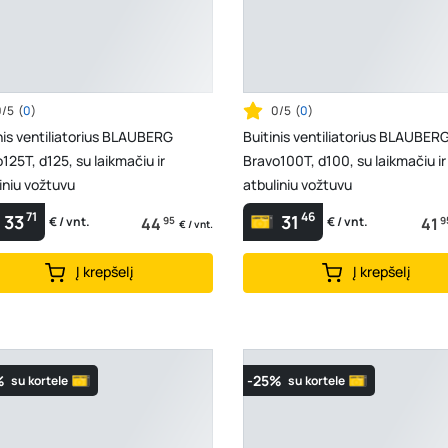
0/5
(
0
)
0/5
(
0
)
nis ventiliatorius BLAUBERG
Buitinis ventiliatorius BLAUBER
125T, d125, su laikmačiu ir
Bravo100T, d100, su laikmačiu ir
iniu vožtuvu
atbuliniu vožtuvu
71
46
33
31
44
95
41
9
€ / vnt.
€ / vnt.
€ / vnt.
Į krepšelį
Į krepšelį
%
-25%
su kortele
su kortele