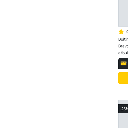
Buiti
Bravo
atbul
-25