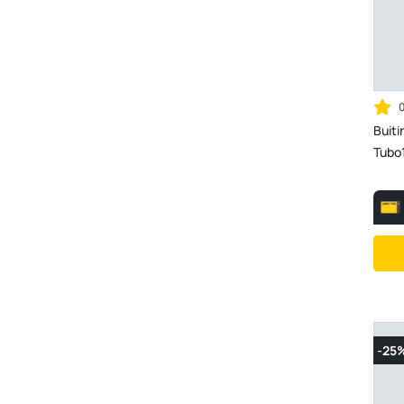
Buiti
Tubo1
-25