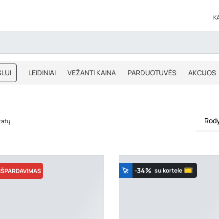
K
LUI
LEIDINIAI
VEŽANTI KAINA
PARDUOTUVĖS
AKCIJOS
BLOGAS
IŠPARDAVIMAS
Rody
tatų
-34%
su kortele
IŠPARDAVIMAS