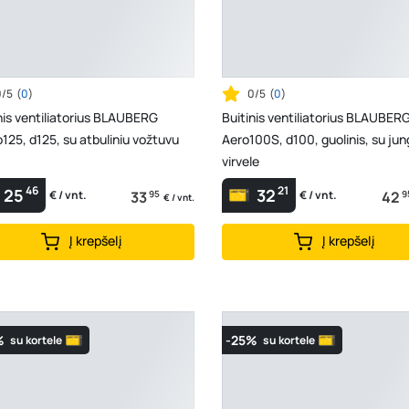
0/5
(
0
)
0/5
(
0
)
nis ventiliatorius BLAUBERG
Buitinis ventiliatorius BLAUBER
125, d125, su atbuliniu vožtuvu
Aero100S, d100, guolinis, su jung
virvele
46
21
25
32
33
95
42
9
€ / vnt.
€ / vnt.
€ / vnt.
Į krepšelį
Į krepšelį
%
-25%
su kortele
su kortele