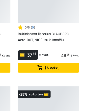
0/5
(
0
)
G
Buitinis ventiliatorius BLAUBERG
Aero100T, d100, su laikmačiu
46
37
5
49
95
€ / vnt.
€ / vnt.
€ / vnt.
Į krepšelį
-25%
su kortele