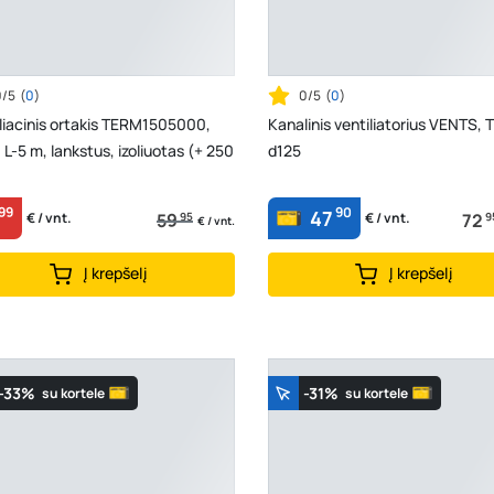
0/5
(
0
)
0/5
(
0
)
liacinis ortakis TERM1505000,
Kanalinis ventiliatorius VENTS, 
 L-5 m, lankstus, izoliuotas (+ 250
d125
99
90
47
59
95
72
9
€ / vnt.
€ / vnt.
€ / vnt.
Į krepšelį
Į krepšelį
-33%
-31%
su kortele
su kortele