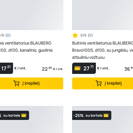
0/5
(
0
)
0/5
(
0
)
nis ventiliatorius BLAUBERG
Buitinis ventiliatorius BLAUBER
00, d100, kanalinis, guolinis
Bravo100S, d100, su jungikliu, vir
atbuliniu vožtuvu
21
71
17
27
22
95
36
9
€ / vnt.
€ / vnt.
€ / vnt.
Į krepšelį
Į krepšelį
%
-25%
su kortele
su kortele