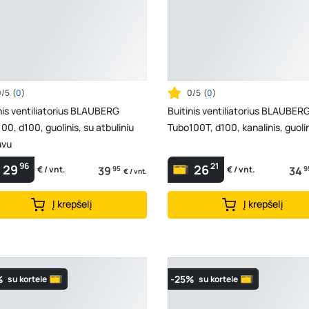
0/5
(
0
)
0/5
(
0
)
nis ventiliatorius BLAUBERG
Buitinis ventiliatorius BLAUBER
00, d100, guolinis, su atbuliniu
Tubo100T, d100, kanalinis, guoli
uvu
96
21
29
26
39
95
34
9
€ / vnt.
€ / vnt.
€ / vnt.
Į krepšelį
Į krepšelį
%
-25%
su kortele
su kortele