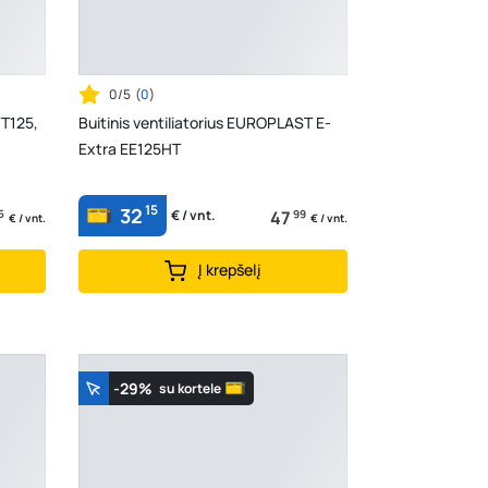
0/5
(
0
)
TT125,
Buitinis ventiliatorius EUROPLAST E-
Extra EE125HT
15
32
5
47
99
€ / vnt.
€ / vnt.
€ / vnt.
Į krepšelį
-29%
su kortele