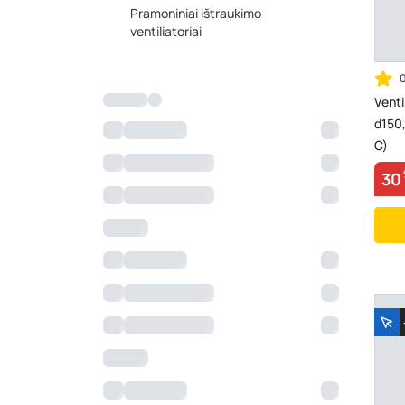
Pramoniniai ištraukimo
ventiliatoriai
Venti
d150,
C)
30