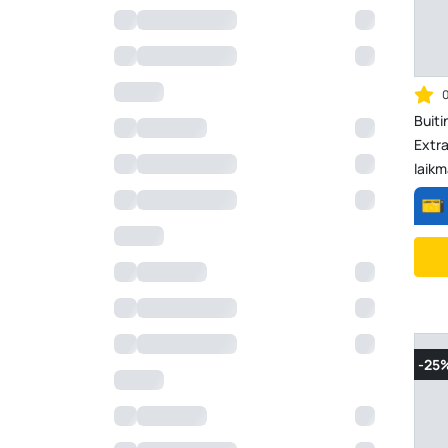
Buiti
Extr
laikm
-25