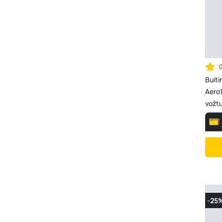
Buiti
Aero1
vožt
-25