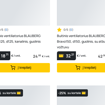
0/5
(
0
)
0/5
(
0
)
nis ventiliatorius BLAUBERG
Buitinis ventiliatorius BLAUBER
25, d125, kanalinis, guolinis
Bravo150, d150, guolinis, su atbu
vožtuvu
71
21
18
32
24
95
42
9
€ / vnt.
€ / vnt.
€ / vnt.
Į krepšelį
Į krepšelį
%
-25%
su kortele
su kortele