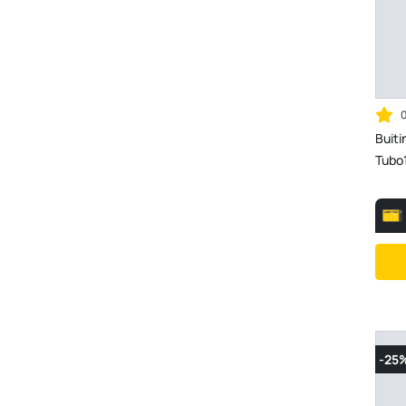
Buiti
Tubo1
-25