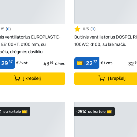
0/5
(
0
)
0/5
(
0
)
nis ventiliatorius EUROPLAST E-
Buitinis ventiliatorius DOSPEL R
a EE100HT, d100 mm, su
100WC, d100, su laikmačiu
ačiu, drėgmės davikliu
47
77
29
22
43
95
32
9
€ / vnt.
€ / vnt.
€ / vnt.
Į krepšelį
Į krepšelį
%
-25%
su kortele
su kortele