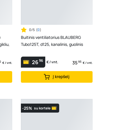
0/5
(
0
)
G
Buitinis ventiliatorius BLAUBERG
ikliu,
Tubo125T, d125, kanalinis, guolinis
96
26
5
35
95
€ / vnt.
€ / vnt.
€ / vnt.
Į krepšelį
-25%
su kortele