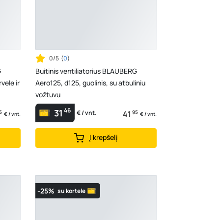
0/5
(
0
)
G
Buitinis ventiliatorius BLAUBERG
vele ir
Aero125, d125, guolinis, su atbuliniu
vožtuvu
46
31
5
41
95
€ / vnt.
€ / vnt.
€ / vnt.
Į krepšelį
-25%
su kortele