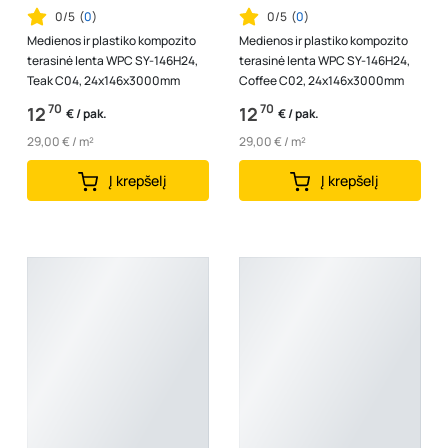
0/5
(
0
)
0/5
(
0
)
Medienos ir plastiko kompozito
Medienos ir plastiko kompozito
terasinė lenta WPC SY-146H24,
terasinė lenta WPC SY-146H24,
Teak C04, 24x146x3000mm
Coffee C02, 24x146x3000mm
70
70
12
12
€ / pak.
€ / pak.
29,00 € / m²
29,00 € / m²
Į krepšelį
Į krepšelį