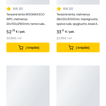
0/5
(
0
)
0/5
(
0
)
Terasinė lenta WOOMAX ECO
Terasinė lenta, matmenys
WPC, matmenys
28x120x3000mm, impregnuota,
20x150x2900mm, tamsi ruda
spalva ruda, spygliuotis, klasė AB,
spalva, 1vnt. - 0,435m2
1 lenta - 0,36 m2
19
11
52
33
€ / pak.
€ / pak.
39,99 € / m²
22,99 € / m²
Į krepšelį
Į krepšelį