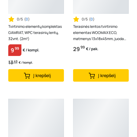
0/5
(
0
)
0/5
(
0
)
Tvirtinimo elementų komplektas
Terasinės lentos tvirtinimo
GAMRAT, WPC terasinių lentų,
elementas WOOMAX ECO,
32vnt. (2m²)
matmenys 13x18x45mm, juoda
spalva, 100 vnt.
99
29
99
€ / pak.
9
€ / kompl.
13
49
€ / kompl.
Į krepšelį
Į krepšelį