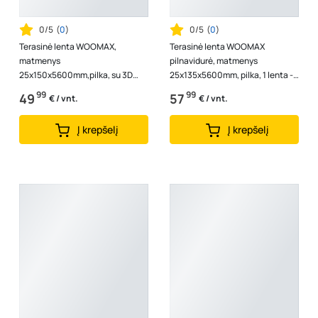
0/5
(
0
)
0/5
(
0
)
Terasinė lenta WOOMAX,
Terasinė lenta WOOMAX
matmenys
pilnavidurė, matmenys
25x150x5600mm,pilka, su 3D
25x135x5600mm, pilka, 1 lenta -
medžio raštu, 1 lenta - 0,84 m2
0,756 m2
99
99
49
57
€ / vnt.
€ / vnt.
Į krepšelį
Į krepšelį