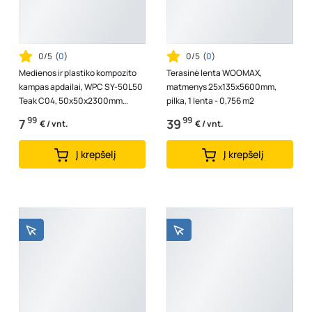
0/5
(
0
)
0/5
(
0
)
Medienos ir plastiko kompozito
Terasinė lenta WOOMAX,
kampas apdailai, WPC SY-50L50
matmenys 25x135x5600mm,
Teak C04, 50x50x2300mm
pilka, 1 lenta - 0,756 m2
1vnt.-2,3m.
99
99
7
39
€ / vnt.
€ / vnt.
Į krepšelį
Į krepšelį