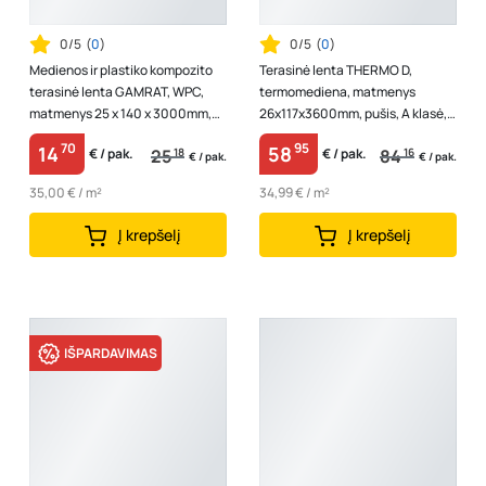
0/5
(
0
)
0/5
(
0
)
Medienos ir plastiko kompozito
Terasinė lenta THERMO D,
terasinė lenta GAMRAT, WPC,
termomediena, matmenys
matmenys 25 x 140 x 3000mm,
26x117x3600mm, pušis, A klasė, 1
šviesiai ruda, 1 lenta - 0,42 m2
lenta - 0,4212 m2
70
95
14
58
25
18
84
16
€ / pak.
€ / pak.
€ / pak.
€ / pak.
35,00 € / m²
34,99 € / m²
Į krepšelį
Į krepšelį
IŠPARDAVIMAS