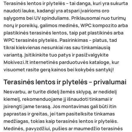
Terasinės lentos ir plytelės – tai danga, kuri yra sukurta
naudoti lauke, kadangi yra atspari įvairioms oro
sąlygoms bei UV spinduliams. Priklausomai nuo turimų
norų ir poreikių, galimos medinės, WPC kompozito arba
plastikinės terasinės lentos, taip pat plastikinės arba
WPC terasinės plytelės. Pasirinkimas – platus, tad
tikrai kiekvienas nesunkiai ras sau tinkamiausią
variantą. Įsitikinkite tuo patys ir pasižvalgykite
Mokivezi.lt internetinės parduotuvės kataloge, kur
visuomet rasite gerą kainos bei kokybės santykį!
Terasinės lentos ir plytelės – privalumai
Nesvarbu, ar turite didelį žemės sklypą, ar nedidelį
kiemelį, rekomenduojame jį išnaudoti tinkamai ir
įsirengti jame terasą. Jos montavimas gali būti itin
paprastas ir greitas, jei tam pasitelksite tinkamas
medžiagas, tokias kaip terasinės lentos ir plytelės.
Medinės, pavyzdžiui, pušies ar maumedžio terasinės