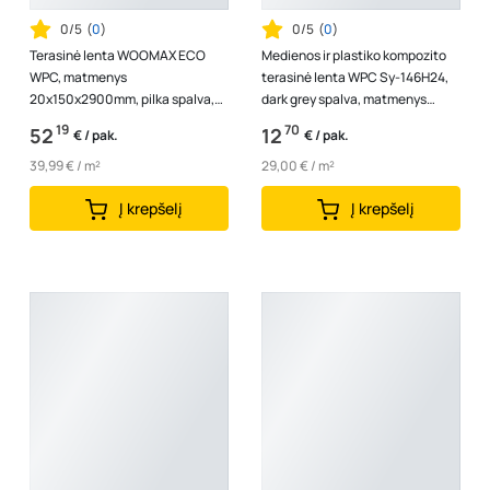
0/5
(
0
)
0/5
(
0
)
Terasinė lenta WOOMAX ECO
Medienos ir plastiko kompozito
WPC, matmenys
terasinė lenta WPC Sy-146H24,
20x150x2900mm, pilka spalva,
dark grey spalva, matmenys
1vnt - 0,435m2
24x146x3000mm, 1 lenta - 0,438
19
70
52
12
€ / pak.
€ / pak.
m...
39,99 € / m²
29,00 € / m²
Į krepšelį
Į krepšelį