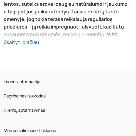
lentos, suteiks erdvei daugiau natūralumo ir jaukumo,
o taip pat jos puikiai atrodys. Tačiau reikėtų turėti
omenyje, jog tokia terasa reikalauja reguliarios
priežiūros – ją reikia impregnuoti, alyvuoti, kad būtų
apsaugota nuo drėgmės, pelėsio ir kenkėjų. WPC
terasinės plytelės ir lentos yra pagamintos iš medžio ir
Skaityti plačiau
plastiko kompozito, todėl yra atsparios drėgmei,
reikalauja mažai priežiūros, bei pasižymi
ilgaamžiškumu. Galiausiai, terasinės lentos, kurios yra
plastikinės, taip pat yra atsparios įvairioms klimato
sąlygoms, dažnai turi patogią sujungimo sistemą,
Įmonės informacija
leidžiančią greitai atlikti terasos montavimo darbus.
Visgi, reikėtų prisiminti, jog plastikinės lentos ir
Pagrindinės nuorodos
plytelės neatrodo taip natūraliai, kaip tos, kurios yra iš
medienos ar WPC.
Klientų aptarnavimas
Terasinės lentos ir plytelės – kokia
kaina?
Mes socialiniuose tinkluose