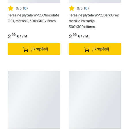
0/5
(
0
)
0/5
(
0
)
Terasinė plytelė WPC, Chocolate
Terasinė plytelė WPC, Dark Grey,
C01, raštas 2, 300x300x18mm
medžio imitacija,
300x300x18mm
99
99
2
2
€ / vnt.
€ / vnt.
Į krepšelį
Į krepšelį