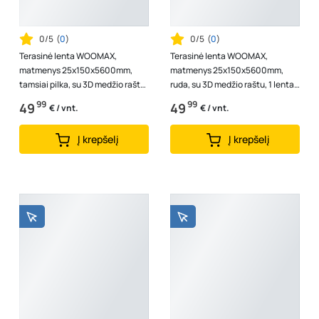
0/5
(
0
)
0/5
(
0
)
Terasinė lenta WOOMAX,
Terasinė lenta WOOMAX,
matmenys 25x150x5600mm,
matmenys 25x150x5600mm,
tamsiai pilka, su 3D medžio raštu,
ruda, su 3D medžio raštu, 1 lenta -
1 lenta - 0,84 m2
0,84 m2
99
99
49
49
€ / vnt.
€ / vnt.
Į krepšelį
Į krepšelį