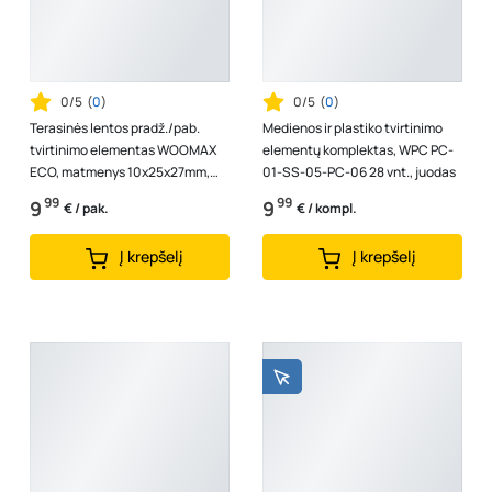
0/5
(
0
)
0/5
(
0
)
Terasinės lentos pradž./pab.
Medienos ir plastiko tvirtinimo
tvirtinimo elementas WOOMAX
elementų komplektas, WPC PC-
ECO, matmenys 10x25x27mm,
01-SS-05-PC-06 28 vnt., juodas
juoda spalva, 10 vnt.
99
99
9
9
€ / pak.
€ / kompl.
Į krepšelį
Į krepšelį