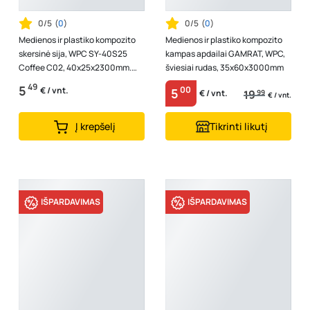
0/5
(
0
)
0/5
(
0
)
Medienos ir plastiko kompozito
Medienos ir plastiko kompozito
skersinė sija, WPC SY-40S25
kampas apdailai GAMRAT, WPC,
Coffee C02, 40x25x2300mm.
šviesiai rudas, 35x60x3000mm
1vnt.-2,3m.
49
5
00
€ / vnt.
5
19
99
€ / vnt.
€ / vnt.
Į krepšelį
Tikrinti likutį
IŠPARDAVIMAS
IŠPARDAVIMAS