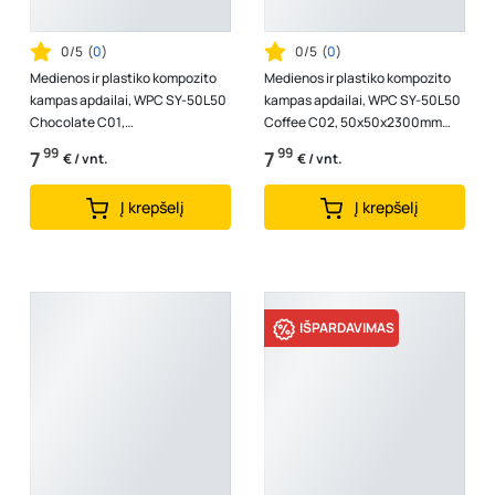
0/5
(
0
)
0/5
(
0
)
Medienos ir plastiko kompozito
Medienos ir plastiko kompozito
kampas apdailai, WPC SY-50L50
kampas apdailai, WPC SY-50L50
Chocolate C01,
Coffee C02, 50x50x2300mm
50x50x2300mm. 1vnt.-2,3m.
1vnt.-2,3m.
99
99
7
7
€ / vnt.
€ / vnt.
Į krepšelį
Į krepšelį
IŠPARDAVIMAS