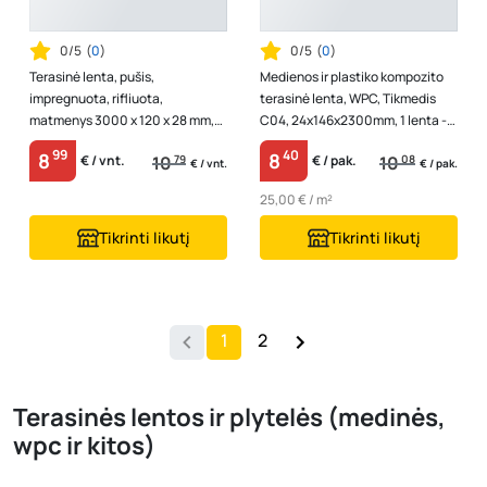
0/5
(
0
)
0/5
(
0
)
Terasinė lenta, pušis,
Medienos ir plastiko kompozito
impregnuota, rifliuota,
terasinė lenta, WPC, Tikmedis
matmenys 3000 x 120 x 28 mm,
C04, 24x146x2300mm, 1 lenta -
ruda spalva, 1 vnt. - 0,36 m2
0,3358 m2
99
40
8
8
10
79
10
08
€ / vnt.
€ / pak.
€ / vnt.
€ / pak.
25,00 € / m²
Tikrinti likutį
Tikrinti likutį
1
2
Terasinės lentos ir plytelės (medinės,
wpc ir kitos)