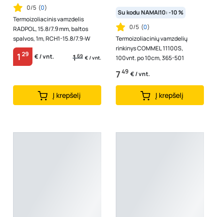
0/5
(
0
)
Su kodu NAMAI10: -10 %
Termoizoliacinis vamzdelis
0/5
(
0
)
RADPOL, 15.8/7.9 mm, baltos
spalvos, 1m, RCH1-15.8/7.9-W
Termoizoliacinių vamzdelių
rinkinys COMMEL 11100S,
29
1
1
69
€ / vnt.
100vnt. po 10cm, 365-501
€ / vnt.
49
7
€ / vnt.
Į krepšelį
Į krepšelį