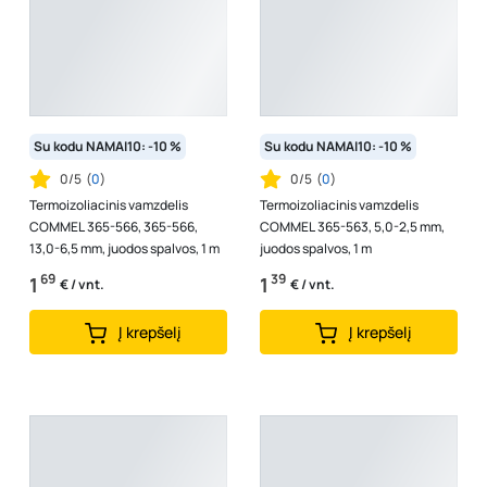
Su kodu NAMAI10: -10 %
Su kodu NAMAI10: -10 %
0/5
(
0
)
0/5
(
0
)
Termoizoliacinis vamzdelis
Termoizoliacinis vamzdelis
COMMEL 365-566, 365-566,
COMMEL 365-563, 5,0-2,5 mm,
13,0-6,5 mm, juodos spalvos, 1 m
juodos spalvos, 1 m
69
39
1
1
€ / vnt.
€ / vnt.
Į krepšelį
Į krepšelį