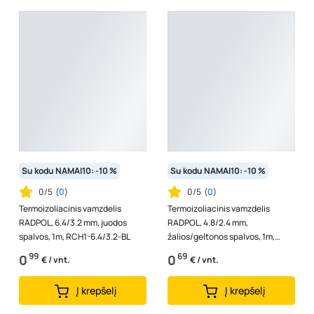
Su kodu NAMAI10: -10 %
Su kodu NAMAI10: -10 %
0/5
(
0
)
0/5
(
0
)
Termoizoliacinis vamzdelis
Termoizoliacinis vamzdelis
RADPOL, 6.4/3.2 mm, juodos
RADPOL, 4.8/2.4 mm,
spalvos, 1m, RCH1-6.4/3.2-BL
žalios/geltonos spalvos, 1m,
RCH1-4.8/2.4-YG
99
69
0
0
€ / vnt.
€ / vnt.
Į krepšelį
Į krepšelį