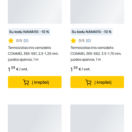
Su kodu NAMAI10: -10 %
Su kodu NAMAI10: -10 %
0/5
(
0
)
0/5
(
0
)
Termoizoliacinis vamzdelis
Termoizoliacinis vamzdelis
COMMEL 365-561, 2,5-1,25 mm,
COMMEL 365-562, 3,5-1,75 mm,
juodos spalvos, 1 m
juodos spalvos, 1 m
39
39
1
1
€ / vnt.
€ / vnt.
Į krepšelį
Į krepšelį