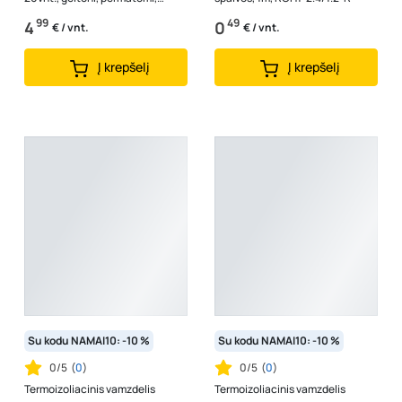
raudoni, juodi, 2,4 - 9,5 mm
99
49
4
0
€ / vnt.
€ / vnt.
Į krepšelį
Į krepšelį
Su kodu NAMAI10: -10 %
Su kodu NAMAI10: -10 %
0/5
(
0
)
0/5
(
0
)
Termoizoliacinis vamzdelis
Termoizoliacinis vamzdelis