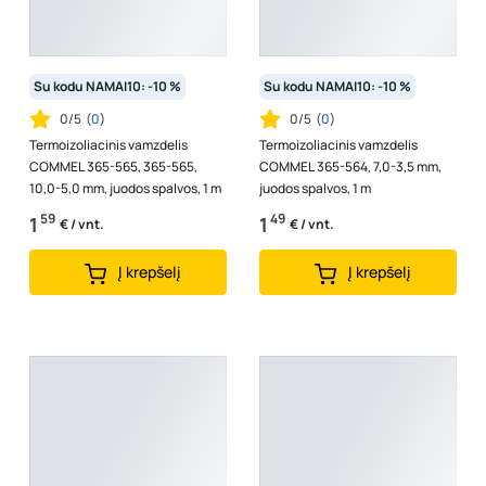
Su kodu NAMAI10: -10 %
Su kodu NAMAI10: -10 %
0/5
(
0
)
0/5
(
0
)
Termoizoliacinis vamzdelis
Termoizoliacinis vamzdelis
COMMEL 365-565, 365-565,
COMMEL 365-564, 7,0-3,5 mm,
10,0-5,0 mm, juodos spalvos, 1 m
juodos spalvos, 1 m
59
49
1
1
€ / vnt.
€ / vnt.
Į krepšelį
Į krepšelį