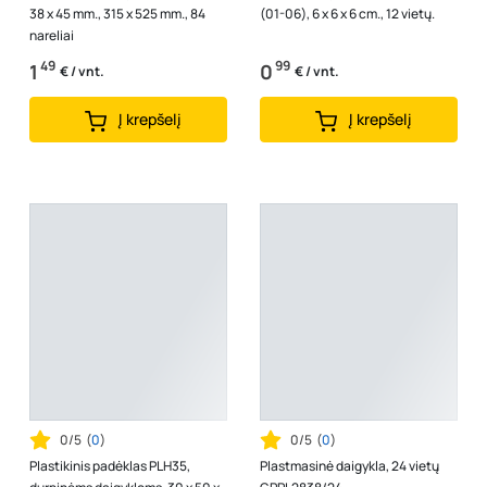
38 x 45 mm., 315 x 525 mm., 84
(01-06), 6 x 6 x 6 cm., 12 vietų.
nareliai
49
99
1
0
€ / vnt.
€ / vnt.
Į krepšelį
Į krepšelį
0/5
(
0
)
0/5
(
0
)
Plastikinis padėklas PLH35,
Plastmasinė daigykla, 24 vietų