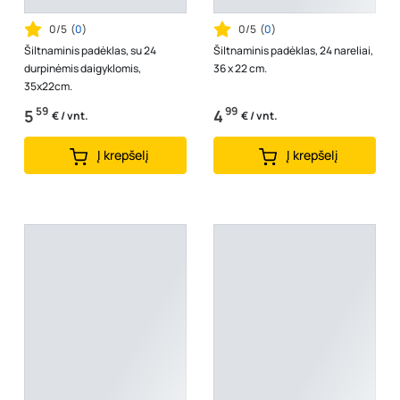
0/5
(
0
)
0/5
(
0
)
Šiltnaminis padėklas, su 24
Šiltnaminis padėklas, 24 nareliai,
durpinėmis daigyklomis,
36 x 22 cm.
35x22cm.
59
99
5
4
€ / vnt.
€ / vnt.
Į krepšelį
Į krepšelį