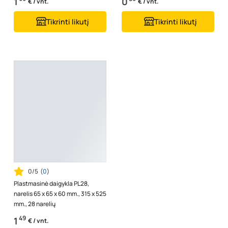
1
0
€ / vnt.
€ / vnt.
Tikrinti likutį
Tikrinti likutį
0/5
(
0
)
Plastmasinė daigykla PL28,
narelis 65 x 65 x 60 mm., 315 x 525
mm., 28 narelių
49
1
€ / vnt.