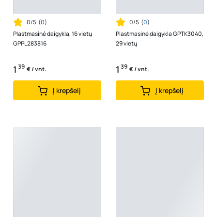
0/5
(
0
)
0/5
(
0
)
Plastmasinė daigykla, 16 vietų
Plastmasinė daigykla GPTK3040,
GPPL283816
29 vietų
39
39
1
1
€ / vnt.
€ / vnt.
Į krepšelį
Į krepšelį