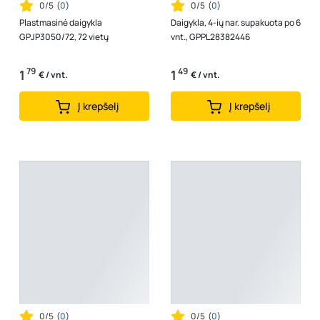
0/5
(
0
)
0/5
(
0
)
Plastmasinė daigykla
Daigykla, 4-ių nar. supakuota po 6
GPJP3050/72, 72 vietų
vnt., GPPL28382446
79
49
1
1
€ / vnt.
€ / vnt.
Į krepšelį
Į krepšelį
0/5
(
0
)
0/5
(
0
)