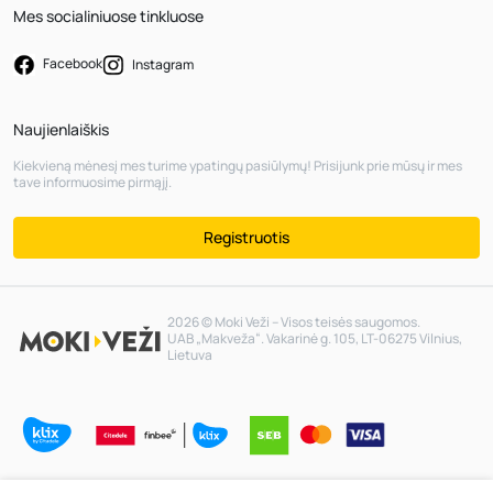
Mes socialiniuose tinkluose
Facebook
Instagram
Naujienlaiškis
Kiekvieną mėnesį mes turime ypatingų pasiūlymų! Prisijunk prie mūsų ir mes
tave informuosime pirmąjį.
Registruotis
2026 © Moki Veži – Visos teisės saugomos.
UAB „Makveža“. Vakarinė g. 105, LT-06275 Vilnius,
Lietuva