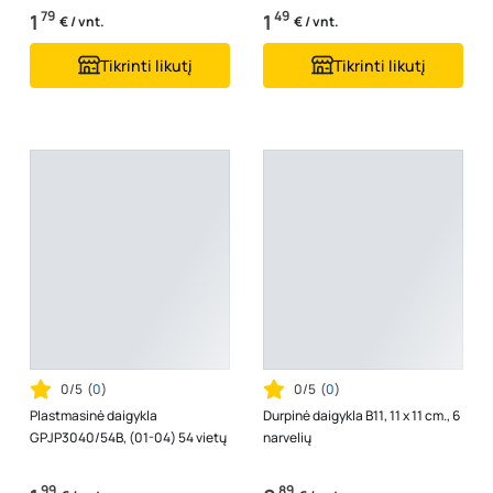
79
49
1
1
€ / vnt.
€ / vnt.
Tikrinti likutį
Tikrinti likutį
0/5
(
0
)
0/5
(
0
)
Plastmasinė daigykla
Durpinė daigykla B11, 11 x 11 cm., 6
GPJP3040/54B, (01-04) 54 vietų
narvelių
99
89