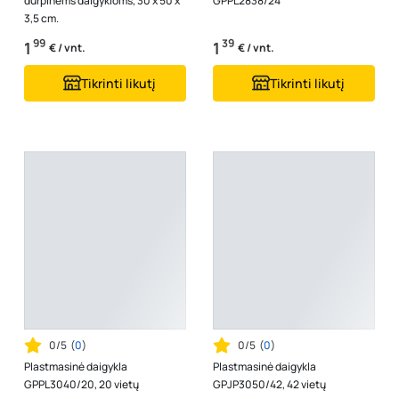
durpinėms daigykloms, 30 x 50 x
GPPL2838/24
3,5 cm.
99
39
1
1
€ / vnt.
€ / vnt.
Tikrinti likutį
Tikrinti likutį
0/5
(
0
)
0/5
(
0
)
Plastmasinė daigykla
Plastmasinė daigykla
GPPL3040/20, 20 vietų
GPJP3050/42, 42 vietų