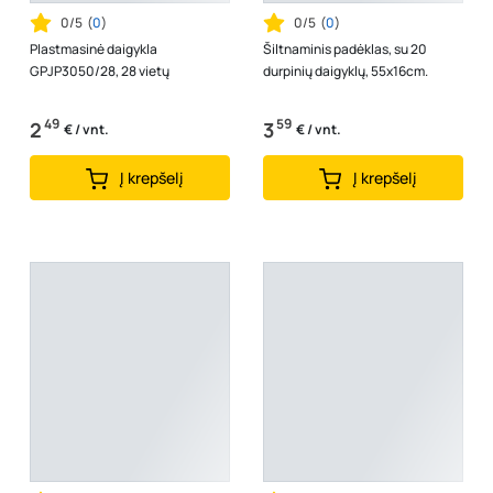
0/5
(
0
)
0/5
(
0
)
Plastmasinė daigykla
Šiltnaminis padėklas, su 20
GPJP3050/28, 28 vietų
durpinių daigyklų, 55x16cm.
49
59
2
3
€ / vnt.
€ / vnt.
Į krepšelį
Į krepšelį