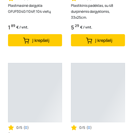
Plastmasinė daigykla
Plastikinis padėklas, su 48
GPJP3040/104P, 104 vietų
durpinėmis daigyklomis,
33x25cm.
89
29
1
5
€ / vnt.
€ / vnt.
Į krepšelį
Į krepšelį
0/5
(
0
)
0/5
(
0
)