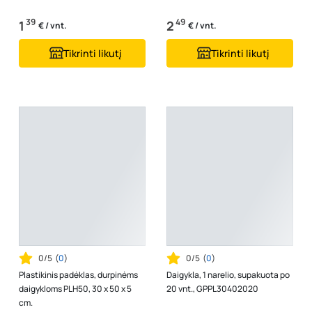
39
49
1
2
€ / vnt.
€ / vnt.
Tikrinti likutį
Tikrinti likutį
0/5
(
0
)
0/5
(
0
)
Plastikinis padėklas, durpinėms
Daigykla, 1 narelio, supakuota po
daigykloms PLH50, 30 x 50 x 5
20 vnt., GPPL30402020
cm.