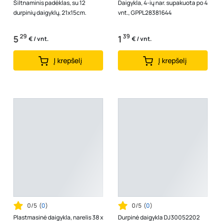
Šiltnaminis padėklas, su 12
Daigykla, 4-ių nar. supakuota po 4
durpinių daigyklų, 21x15cm.
vnt., GPPL28381644
29
39
5
1
€ / vnt.
€ / vnt.
Į krepšelį
Į krepšelį
0/5
(
0
)
0/5
(
0
)
Plastmasinė daigykla, narelis 38 x
Durpinė daigykla DJ30052202