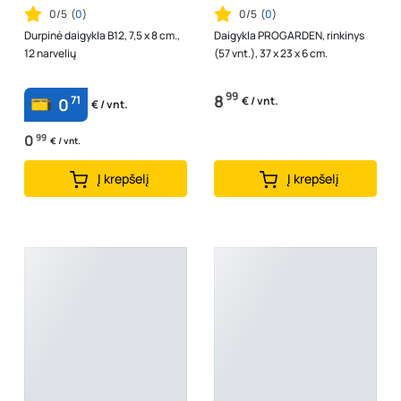
0/5
(
0
)
0/5
(
0
)
Durpinė daigykla B12, 7,5 x 8 cm.,
Daigykla PROGARDEN, rinkinys
12 narvelių
(57 vnt.), 37 x 23 x 6 cm.
99
8
71
€ / vnt.
0
€ / vnt.
0
99
€ / vnt.
Į krepšelį
Į krepšelį