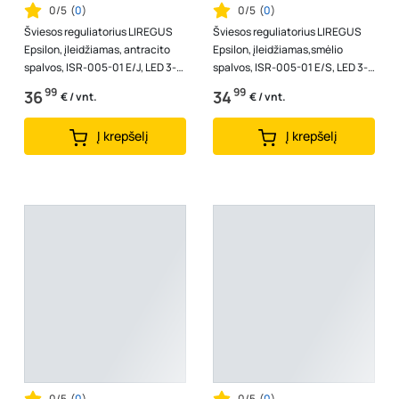
0/5
(
0
)
0/5
(
0
)
Šviesos reguliatorius LIREGUS
Šviesos reguliatorius LIREGUS
Epsilon, įleidžiamas, antracito
Epsilon, įleidžiamas,smėlio
spalvos, ISR-005-01 E/J, LED 3-
spalvos, ISR-005-01 E/S, LED 3-
100W, 10-250W / b/r
100W, 10-250W / b/r
99
99
36
34
€ / vnt.
€ / vnt.
Į krepšelį
Į krepšelį
0/5
(
0
)
0/5
(
0
)