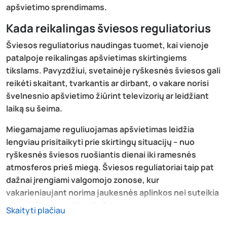
apšvietimo sprendimams.
Kada reikalingas šviesos reguliatorius
Šviesos reguliatorius naudingas tuomet, kai vienoje
patalpoje reikalingas apšvietimas skirtingiems
tikslams. Pavyzdžiui, svetainėje ryškesnės šviesos gali
reikėti skaitant, tvarkantis ar dirbant, o vakare norisi
švelnesnio apšvietimo žiūrint televizorių ar leidžiant
laiką su šeima.
Miegamajame reguliuojamas apšvietimas leidžia
lengviau prisitaikyti prie skirtingų situacijų – nuo
ryškesnės šviesos ruošiantis dienai iki ramesnės
atmosferos prieš miegą. Šviesos reguliatoriai taip pat
dažnai įrengiami valgomojo zonose, kur
vakarieniaujant norima jaukesnės aplinkos nei suteikia
pilnu ryškumu veikiantis šviestuvas.
Skaityti plačiau
Tokie sprendimai leidžia tą patį apšvietimą pritaikyti