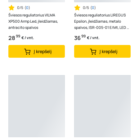
0/5
(
0
)
0/5
(
0
)
Šviesos reguliatorius VILMA
Šviesos reguliatorius LIREGUS
XP500 Armp Led, įleidžiamas,
Epsilon, įleidžiamas, metalo
antracito spalvos
spalvos, ISR-005-01 E/Mt, LED 3-
100W, 10-250W / b/r
99
99
28
36
€ / vnt.
€ / vnt.
Į krepšelį
Į krepšelį