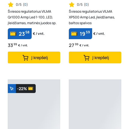
0/5
(
0
)
0/5
(
0
)
Šviesos reguliatorius VILMA
Šviesos reguliatorius VILMA
Qr1000 Armp Led 1-100, LED,
XP500 Armp Led, įleidžiamas,
įleidžiamas, matinės juodos sp.
baltos spalvos
58
59
23
19
€ / vnt.
€ / vnt.
33
99
27
99
€ / vnt.
€ / vnt.
Į krepšelį
Į krepšelį
-22%