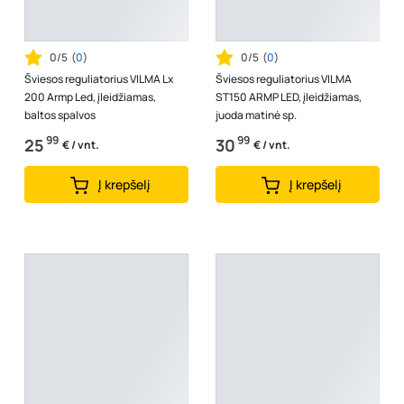
0/5
(
0
)
0/5
(
0
)
Šviesos reguliatorius VILMA Lx
Šviesos reguliatorius VILMA
200 Armp Led, įleidžiamas,
ST150 ARMP LED, įleidžiamas,
baltos spalvos
juoda matinė sp.
99
99
25
30
€ / vnt.
€ / vnt.
Į krepšelį
Į krepšelį