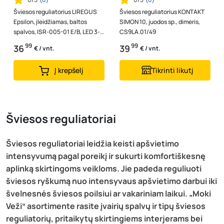
Šviesos reguliatorius LIREGUS
Šviesos reguliatorius KONTAKT
Epsilon, įleidžiamas, baltos
SIMON 10, juodos sp., dimeris,
spalvos, ISR-005-01 E/B, LED 3-
CS9LA.01/49
100W, 10-250W / b/r
99
99
36
39
€ / vnt.
€ / vnt.
Į krepšelį
Tikrinti likutį
Šviesos reguliatoriai
Šviesos reguliatoriai leidžia keisti apšvietimo
intensyvumą pagal poreikį ir sukurti komfortiškesnę
aplinką skirtingoms veikloms. Jie padeda reguliuoti
šviesos ryškumą nuo intensyvaus apšvietimo darbui iki
švelnesnės šviesos poilsiui ar vakariniam laikui. „Moki
Veži“ asortimente rasite įvairių spalvų ir tipų šviesos
reguliatorių, pritaikytų skirtingiems interjerams bei