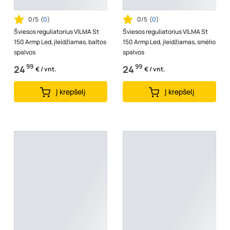
0/5
(
0
)
0/5
(
0
)
Šviesos reguliatorius VILMA St
Šviesos reguliatorius VILMA St
150 Armp Led, įleidžiamas, baltos
150 Armp Led, įleidžiamas, smėlio
spalvos
spalvos
99
99
24
24
€ / vnt.
€ / vnt.
Į krepšelį
Į krepšelį