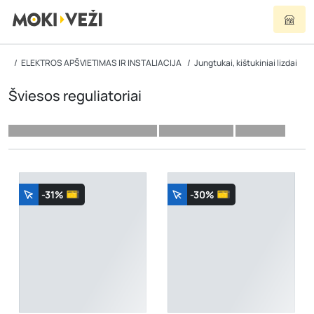
ELEKTROS APŠVIETIMAS IR INSTALIACIJA
Jungtukai, kištukiniai lizdai
Šviesos reguliatoriai
-31%
-30%