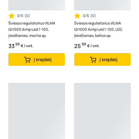
0/5
(
0
)
0/5
(
0
)
Šviesos reguliatorius VILMA
Šviesos reguliatorius VILMA
Qr1000 Armp Led 1-100,
Qr1000 Armp Led 1-100, LED,
įleidžiamas, mocha sp.
įleidžiamas, baltos sp.
99
99
33
25
€ / vnt.
€ / vnt.
Į krepšelį
Į krepšelį