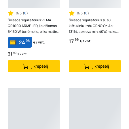
0/5
(
0
)
0/5
(
0
)
Šviesos reguliatorius VILMA
Šviesos reguliatorius su su
QR1000 ARMP LED, įleidžiamas,
kištukiniu lizdu ORNO Or-Ae-
5-150 W, be rėmelio, pilka matinė
13114, apkrova min. 40W, maks.
sp.
280W, baltos sp.
99
17
98
€ / vnt.
24
€ / vnt.
31
99
€ / vnt.
Į krepšelį
Į krepšelį