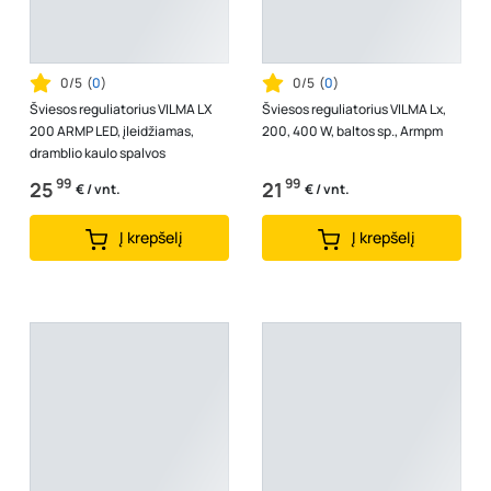
0/5
(
0
)
0/5
(
0
)
Šviesos reguliatorius VILMA LX
Šviesos reguliatorius VILMA Lx,
200 ARMP LED, įleidžiamas,
200, 400 W, baltos sp., Armpm
dramblio kaulo spalvos
99
99
25
21
€ / vnt.
€ / vnt.
Į krepšelį
Į krepšelį