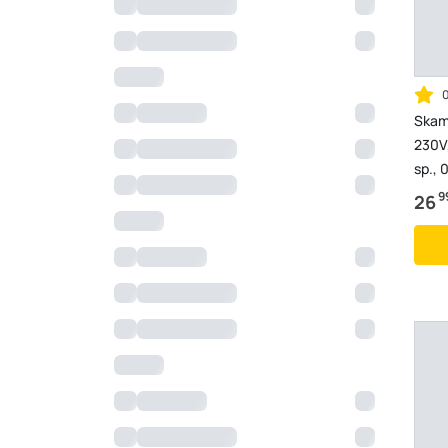
Skam
230V,
sp.,
9
26