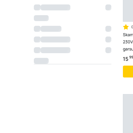
Skam
230V,
garsu
020
9
15