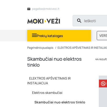
pagalba@mokivezi.lt
VERS
Prekių katalogas
MOKI
Pagrindinis puslapis
ELEKTROS APŠVIETIMAS IR INSTALIA
Skambučiai nuo elektros
44 rezult
tinklo
ELEKTROS APŠVIETIMAS IR
INSTALIACIJA
Elektros skambučiai
Skambučiai nuo elektros tinklo