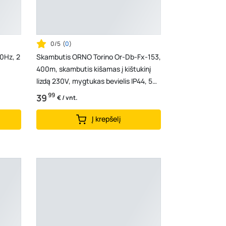
0/5
(
0
)
0Hz, 2
Skambutis ORNO Torino Or-Db-Fx-153,
400m, skambutis kišamas į kištukinį
lizdą 230V, mygtukas bevielis IP44, 58
mel., bal...
99
39
€ / vnt.
Į krepšelį