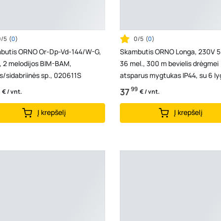
0/5
(
0
)
0/5
(
0
)
butis ORNO Or-Dp-Vd-144/W-G,
Skambutis ORNO Longa, 230V 5
, 2 melodijos BIM-BAM,
36 mel., 300 m bevielis drėgmei
s/sidabriinės sp., 020611S
atsparus mygtukas IP44, su 6 ly
garso reguliavimu, b...
99
37
€ / vnt.
€ / vnt.
Į krepšelį
Į krepšelį