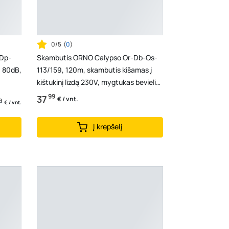
0/5
(
0
)
Dp-
Skambutis ORNO Calypso Or-Db-Qs-
, 80dB,
113/159, 120m, skambutis kišamas į
kištukinį lizdą 230V, mygtukas bevielis,
32/36 mel., ...
99
37
€ / vnt.
9
€ / vnt.
Į krepšelį