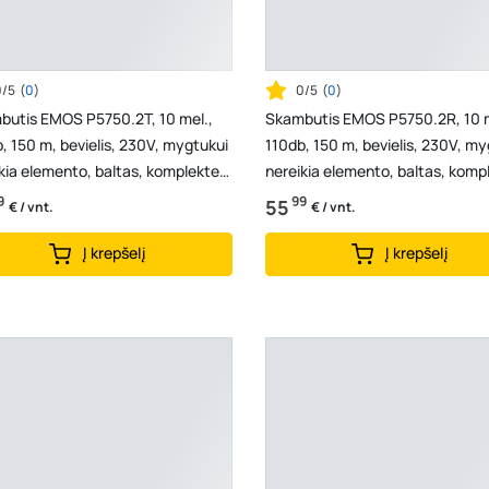
0/5
(
0
)
0/5
(
0
)
butis EMOS P5750.2T, 10 mel.,
Skambutis EMOS P5750.2R, 10 m
, 150 m, bevielis, 230V, mygtukui
110db, 150 m, bevielis, 230V, my
kia elemento, baltas, komplekte 2
nereikia elemento, baltas, komp
ukai
skambuči...
9
99
55
€ / vnt.
€ / vnt.
Į krepšelį
Į krepšelį