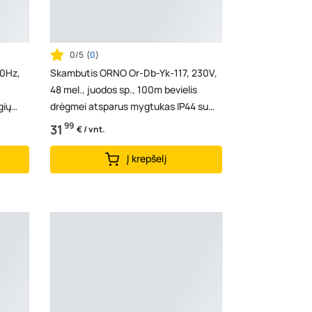
0/5
(
0
)
0Hz,
Skambutis ORNO Or-Db-Yk-117, 230V,
48 mel., juodos sp., 100m bevielis
gių
drėgmei atsparus mygtukas IP44 su
baterija DC 3V (...
99
31
€ / vnt.
Į krepšelį