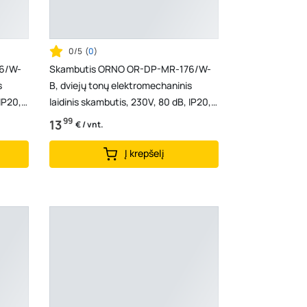
0/5
(
0
)
6/W-
Skambutis ORNO OR-DP-MR-176/W-
s
B, dviejų tonų elektromechaninis
IP20,
laidinis skambutis, 230V, 80 dB, IP20,
105x170x45mm, juod...
99
13
€ / vnt.
Į krepšelį