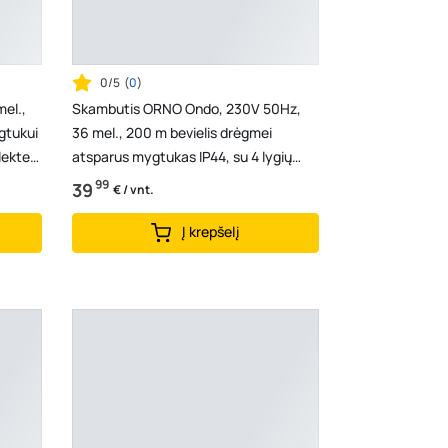
0/5
(
0
)
el.,
Skambutis ORNO Ondo, 230V 50Hz,
gtukui
36 mel., 200 m bevielis drėgmei
lekte 2
atsparus mygtukas IP44, su 4 lygių
garso reguliavimu, b...
99
39
€ / vnt.
Į krepšelį