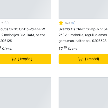
0/5
(
0
)
0/5
(
0
)
butis ORNO Or-Dp-Vd-144/W,
Skambutis ORNO Or-Dp-Mr-161
 2 melodijos BIM-BAM, baltos
230V, 1 melodija, reguliuojamas
 020612S
garsumas, baltos sp., 020632S
9
99
17
€ / vnt.
€ / vnt.
Į krepšelį
Į krepšelį