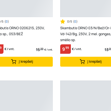
0/5
(
0
)
0/5
(
0
)
butis ORNO 020621S, 230V,
Skambutis ORNO 03/N/Bež/Or-
o sp., 053/BEŽ
Vd-142/Bg, 230V, 2 mel. gongas
smėlio sp.
9
99
9
15
99
13
9
€ / vnt.
€ / vnt.
€ / vnt.
Į krepšelį
Į krepšelį