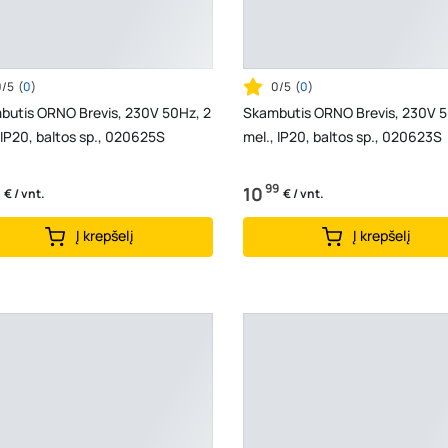
0/5
(
0
)
0/5
(
0
)
butis ORNO Brevis, 230V 50Hz, 2
Skambutis ORNO Brevis, 230V 5
 IP20, baltos sp., 020625S
mel., IP20, baltos sp., 020623S
99
10
€ / vnt.
€ / vnt.
Į krepšelį
Į krepšelį