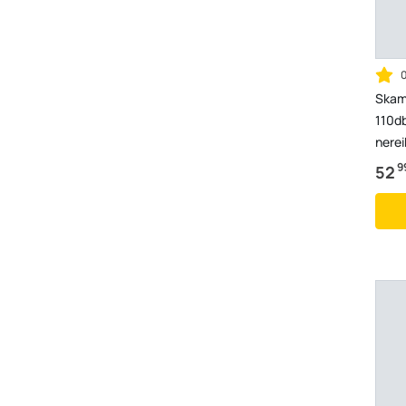
Skam
110db
nerei
mygt
9
52