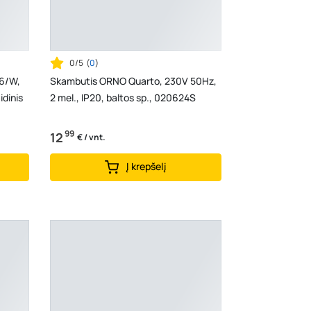
0/5
(
0
)
6/W,
Skambutis ORNO Quarto, 230V 50Hz,
idinis
2 mel., IP20, baltos sp., 020624S
99
12
€ / vnt.
Į krepšelį