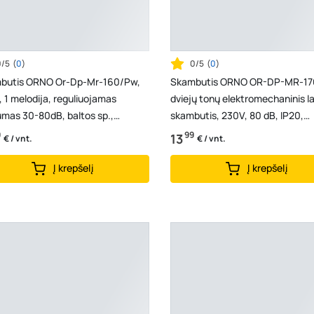
0/5
(
0
)
0/5
(
0
)
butis ORNO Or-Dp-Mr-160/Pw,
Skambutis ORNO OR-DP-MR-17
 1 melodija, reguliuojamas
dviejų tonų elektromechaninis la
mas 30-80dB, baltos sp.,
skambutis, 230V, 80 dB, IP20,
629S
105x170x45mm, baltos...
9
99
13
€ / vnt.
€ / vnt.
Į krepšelį
Į krepšelį