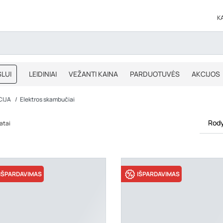
K
LUI
LEIDINIAI
VEŽANTI KAINA
PARDUOTUVĖS
AKCIJOS
BLOGAS
IŠPARDAVIMAS
CIJA
Elektros skambučiai
Rody
atai
IŠPARDAVIMAS
IŠPARDAVIMAS