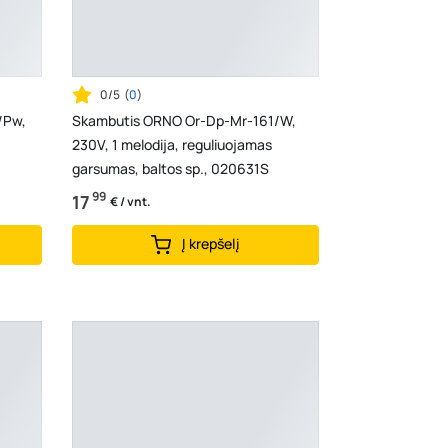
0/5
(
0
)
/Pw,
Skambutis ORNO Or-Dp-Mr-161/W,
230V, 1 melodija, reguliuojamas
garsumas, baltos sp., 020631S
99
17
€ / vnt.
Į krepšelį