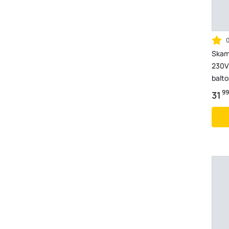
Skam
230V
balto
99
31