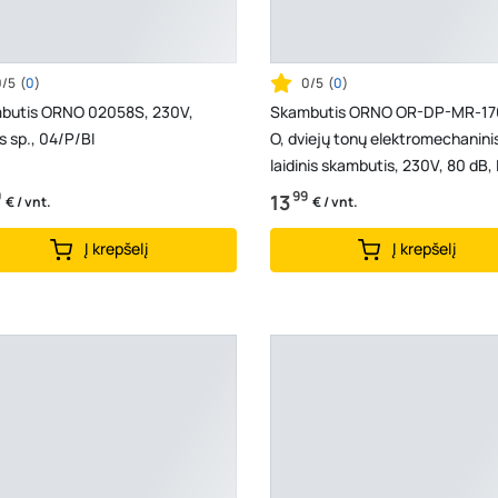
0/5
(
0
)
0/5
(
0
)
butis ORNO 02058S, 230V,
Skambutis ORNO OR-DP-MR-17
s sp., 04/P/BI
O, dviejų tonų elektromechanini
laidinis skambutis, 230V, 80 dB, 
105x170x45mm, medž...
9
99
13
€ / vnt.
€ / vnt.
Į krepšelį
Į krepšelį