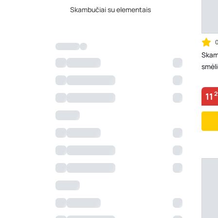
Skambučiai su elementais
Skam
smėli
2
11