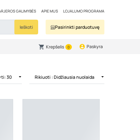
ARJEROS GALIMYBĖS
APIE MUS
LOJALUMO PROGRAMA
Ieškoti
Pasirinkti parduotuvę
Paskyra
Krepšelis
0
ti: 30
Rikiuoti
: Didžiausia nuolaida