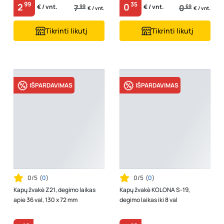
99
35
2
0
7
99
0
69
€ / vnt.
€ / vnt.
€ / vnt.
€ / vnt.
Tikrinti likutį
Tikrinti likutį
IŠPARDAVIMAS
IŠPARDAVIMAS
0/5
(
0
)
0/5
(
0
)
Kapų žvakė Z21, degimo laikas
Kapų žvakė KOLONA S-19,
apie 36 val, 130 x 72 mm
degimo laikas iki 8 val