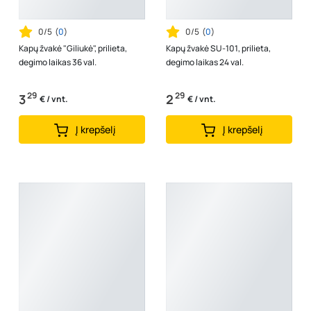
0/5
(
0
)
0/5
(
0
)
Kapų žvakė "Giliukė", prilieta,
Kapų žvakė SU-101, prilieta,
degimo laikas 36 val.
degimo laikas 24 val.
29
29
3
2
€ / vnt.
€ / vnt.
Į krepšelį
Į krepšelį