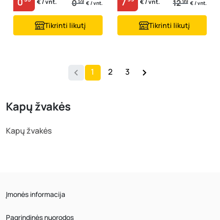
0
7
0
59
12
99
€ / vnt.
€ / vnt.
€ / vnt.
€ / vnt.
Tikrinti likutį
Tikrinti likutį
1
2
3
Kapų žvakės
Kapų žvakės
Įmonės informacija
Pagrindinės nuorodos