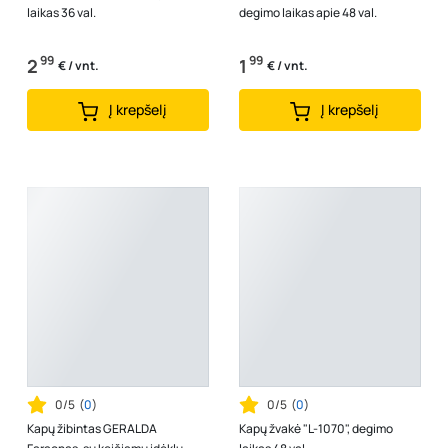
laikas 36 val.
degimo laikas apie 48 val.
99
99
2
1
€ / vnt.
€ / vnt.
Į krepšelį
Į krepšelį
0/5
(
0
)
0/5
(
0
)
Kapų žibintas GERALDA
Kapų žvakė "L-1070", degimo