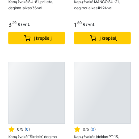
Kapų žvakė SU-81, prilieta,
Kapų žvakė MANGO SU-21,
degimo laikas 36 val. ...
degimo laikas iki 24 val.
29
89
3
1
€ / vnt.
€ / vnt.
Į krepšelį
Į krepšelį
0/5
(
0
)
0/5
(
0
)
Kapų žvakė "Širdelė", degimo
Kapų žvakės įdėklas PT-13,