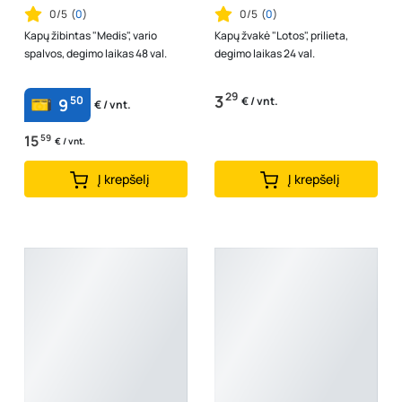
0/5
(
0
)
0/5
(
0
)
Kapų žibintas "Medis", vario
Kapų žvakė "Lotos", prilieta,
spalvos, degimo laikas 48 val.
degimo laikas 24 val.
29
3
50
€ / vnt.
9
€ / vnt.
15
59
€ / vnt.
Į krepšelį
Į krepšelį