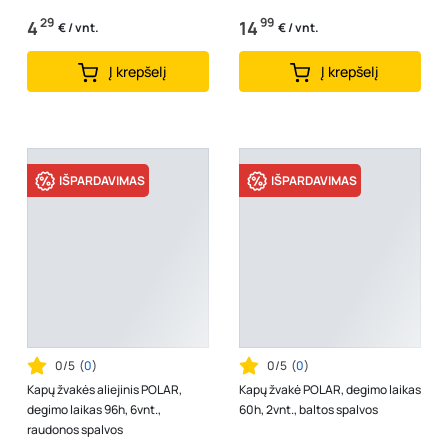
29
99
4
14
€ / vnt.
€ / vnt.
Į krepšelį
Į krepšelį
IŠPARDAVIMAS
IŠPARDAVIMAS
0/5
(
0
)
0/5
(
0
)
Kapų žvakės aliejinis POLAR,
Kapų žvakė POLAR, degimo laikas
degimo laikas 96h, 6vnt.,
60h, 2vnt., baltos spalvos
raudonos spalvos