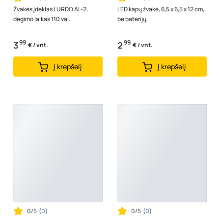
Žvakės įdėklas LURDO AL-2,
LED kapų žvakė, 6,5 x 6,5 x 12 cm,
degimo laikas 110 val.
be baterijų
99
99
3
2
€ / vnt.
€ / vnt.
Į krepšelį
Į krepšelį
0/5
(
0
)
0/5
(
0
)