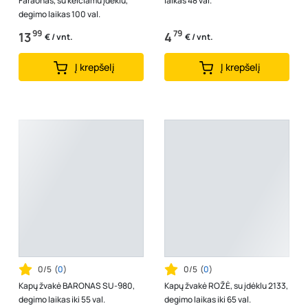
Faraonas, su keičiamu įdėklu,
laikas 48 val.
degimo laikas 100 val.
99
79
13
4
€ / vnt.
€ / vnt.
Į krepšelį
Į krepšelį
0/5
(
0
)
0/5
(
0
)
Kapų žvakė BARONAS SU-980,
Kapų žvakė ROŽĖ, su įdėklu 2133,
degimo laikas iki 55 val.
degimo laikas iki 65 val.