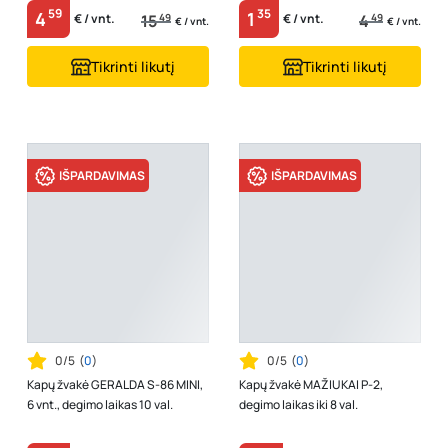
59
35
4
1
15
49
4
49
€ / vnt.
€ / vnt.
€ / vnt.
€ / vnt.
Tikrinti likutį
Tikrinti likutį
IŠPARDAVIMAS
IŠPARDAVIMAS
0/5
(
0
)
0/5
(
0
)
Kapų žvakė GERALDA S-86 MINI,
Kapų žvakė MAŽIUKAI P-2,
6 vnt., degimo laikas 10 val.
degimo laikas iki 8 val.