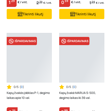
29
59
1
0
2
39
1
09
€ / vnt.
€ / vnt.
€ / vnt.
€ / vnt.
Tikrinti likutį
Tikrinti likutį
IŠPARDAVIMAS
IŠPARDAVIMAS
0/5
(
0
)
0/5
(
0
)
Kapų žvakės įdėklas P-1, degimo
Kapų žvakė MARIJA S-500,
laikas apie 10 val.
degimo laikas iki 36 val.
35
99