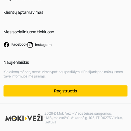
Klientų aptarnavimas
Mes socialiniuose tinkluose
Facebook
Instagram
Naujienlaiškis
Kiekvieną mėnesį mes turime ypatingų pasiūlymų! Prisijunk prie mūsų ir mes
tave informuosime pirmąjį.
Registruotis
2026 © Moki Veži – Visos teisės saugomos.
UAB „Makveža“. Vakarinė g. 105, LT-06275 Vilnius,
Lietuva