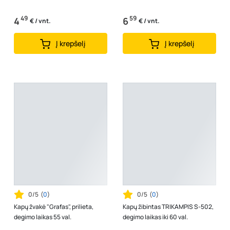
49
59
4
6
€ / vnt.
€ / vnt.
Į krepšelį
Į krepšelį
0/5
(
0
)
0/5
(
0
)
Kapų žvakė "Grafas", prilieta,
Kapų žibintas TRIKAMPIS S-502,
degimo laikas 55 val.
degimo laikas iki 60 val.