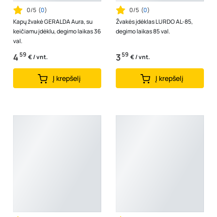
0/5
(
0
)
0/5
(
0
)
Kapų žvakė GERALDA Aura, su
Žvakės įdėklas LURDO AL-85,
keičiamu įdėklu, degimo laikas 36
degimo laikas 85 val.
val.
59
59
4
3
€ / vnt.
€ / vnt.
Į krepšelį
Į krepšelį