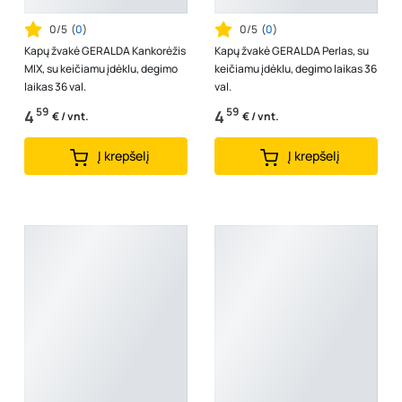
0/5
(
0
)
0/5
(
0
)
Kapų žvakė GERALDA Kankorėžis
Kapų žvakė GERALDA Perlas, su
MIX, su keičiamu įdėklu, degimo
keičiamu įdėklu, degimo laikas 36
laikas 36 val.
val.
59
59
4
4
€ / vnt.
€ / vnt.
Į krepšelį
Į krepšelį