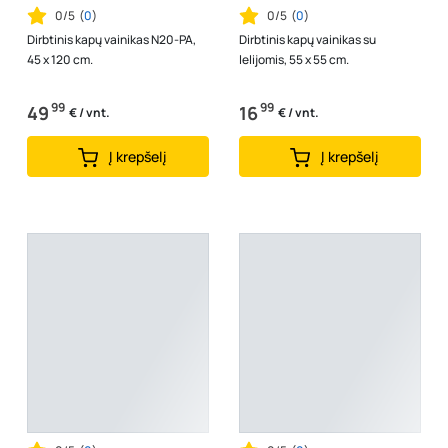
0/5
(
0
)
0/5
(
0
)
Dirbtinis kapų vainikas N20-PA,
Dirbtinis kapų vainikas su
45 x 120 cm.
lelijomis, 55 x 55 cm.
99
99
49
16
€ / vnt.
€ / vnt.
Į krepšelį
Į krepšelį