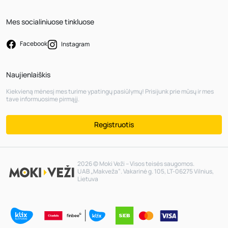
Mes socialiniuose tinkluose
Facebook
Instagram
Naujienlaiškis
Kiekvieną mėnesį mes turime ypatingų pasiūlymų! Prisijunk prie mūsų ir mes
tave informuosime pirmąjį.
Registruotis
2026 © Moki Veži – Visos teisės saugomos.
UAB „Makveža“. Vakarinė g. 105, LT-06275 Vilnius,
Lietuva