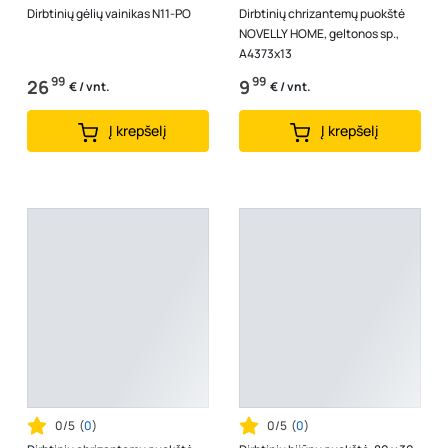
Dirbtinių gėlių vainikas N11-PO
Dirbtinių chrizantemų puokštė
NOVELLY HOME, geltonos sp.,
A4373x13
99
99
26
9
€ / vnt.
€ / vnt.
Į krepšelį
Į krepšelį
0/5
(
0
)
0/5
(
0
)