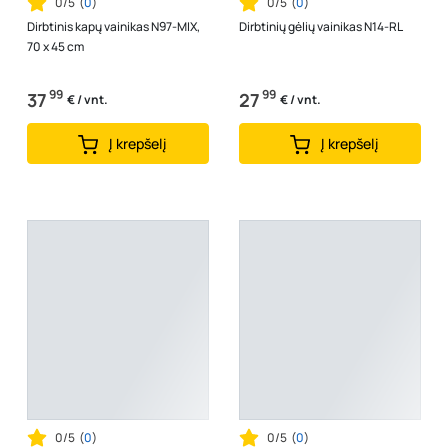
0/5
(
0
)
0/5
(
0
)
Dirbtinis kapų vainikas N97-MIX,
Dirbtinių gėlių vainikas N14-RL
70 x 45 cm
99
99
37
27
€ / vnt.
€ / vnt.
Į krepšelį
Į krepšelį
0/5
(
0
)
0/5
(
0
)