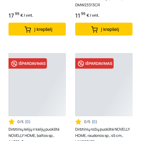
DMW23313CR
99
99
17
11
€ / vnt.
€ / vnt.
Į krepšelį
Į krepšelį
IŠPARDAVIMAS
IŠPARDAVIMAS
0/5
(
0
)
0/5
(
0
)
Dirbtinių lelijų ir kalijų puokštė
Dirbtinių rožių puokštė NOVELLY
NOVELLY HOME, baltos sp.,
HOME, raudonos sp., 45 cm.,