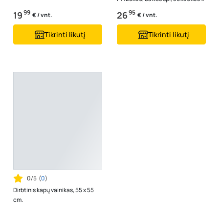
cm.
99
95
19
26
€ / vnt.
€ / vnt.
Tikrinti likutį
Tikrinti likutį
0/5
(
0
)
Dirbtinis kapų vainikas, 55 x 55
cm.