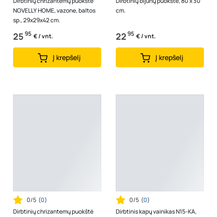
Dirbtinių chrizantemų puokštė
Dirbtinių bijūnų puokštė, 80 x 30
NOVELLY HOME, vazone, baltos
cm.
sp., 29x29x42 cm.
95
95
25
22
€ / vnt.
€ / vnt.
Į krepšelį
Į krepšelį
0/5
(
0
)
0/5
(
0
)
Dirbtinių chrizantemų puokštė
Dirbtinis kapų vainikas N15-KA,