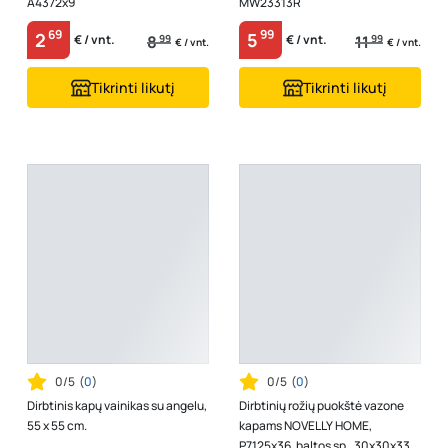
A4372x9
MW23313R
69
99
2
5
8
99
11
99
€ / vnt.
€ / vnt.
€ / vnt.
€ / vnt.
Tikrinti likutį
Tikrinti likutį
0/5
(
0
)
0/5
(
0
)
Dirbtinis kapų vainikas su angelu,
Dirbtinių rožių puokštė vazone
55 x 55 cm.
kapams NOVELLY HOME,
P7125x36, baltos sp., 30x30x33