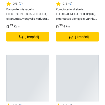
0/5
(
0
)
0/5
(
0
)
Kompiuterinis kabelis
Kompiuterinis kabelis
ELECTRALINE CAT5E/FTP(CCA),
ELECTRALINE CAT5E/FTP(CU),
ekranuotas, viengyslis, variuotas
ekranuotas, viengyslis, varinis,
aliuminis, pilkos spalvos, 14202
pilkos spalvos, 14201
49
99
0
0
€ / m
€ / m
Į krepšelį
Į krepšelį