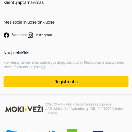
Klientų aptarnavimas
Mes socialiniuose tinkluose
Facebook
Instagram
Naujienlaiškis
Kiekvieną mėnesį mes turime ypatingų pasiūlymų! Prisijunk prie mūsų ir mes
tave informuosime pirmąjį.
Registruotis
2026 © Moki Veži – Visos teisės saugomos.
UAB „Makveža“. Vakarinė g. 105, LT-06275 Vilnius,
Lietuva