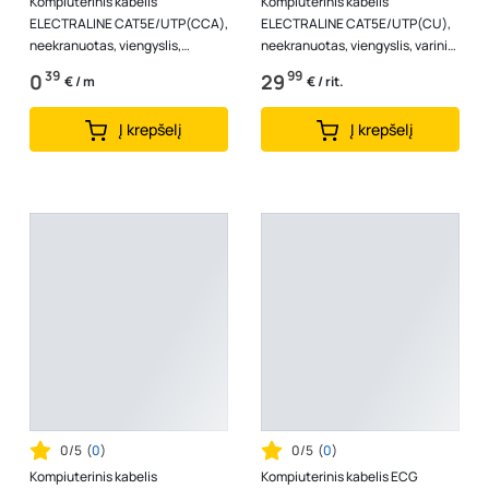
Kompiuterinis kabelis
Kompiuterinis kabelis
ELECTRALINE CAT5E/UTP(CCA),
ELECTRALINE CAT5E/UTP(CU),
neekranuotas, viengyslis,
neekranuotas, viengyslis, varinis,
variuotas aliuminis, pilkos
pilkos spalvos, 14198, (rul 50m)
39
99
0
29
€ / m
€ / rit.
spalvos, 14203
Į krepšelį
Į krepšelį
0/5
(
0
)
0/5
(
0
)
Kompiuterinis kabelis
Kompiuterinis kabelis ECG