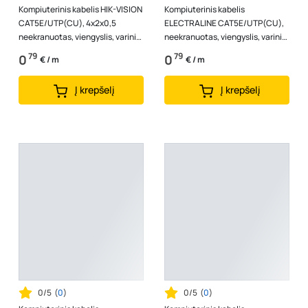
Kompiuterinis kabelis HIK-VISION
Kompiuterinis kabelis
CAT5E/UTP(CU), 4x2x0,5
ELECTRALINE CAT5E/UTP(CU),
neekranuotas, viengyslis, varinis,
neekranuotas, viengyslis, varinis,
pilkos spalvos
pilkos spalvos, 14200
79
79
0
0
€ / m
€ / m
Į krepšelį
Į krepšelį
0/5
(
0
)
0/5
(
0
)