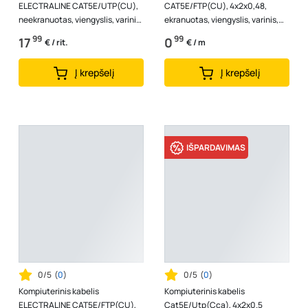
ELECTRALINE CAT5E/UTP(CU),
CAT5E/FTP(CU), 4x2x0,48,
neekranuotas, viengyslis, varinis,
ekranuotas, viengyslis, varinis,
pilkos spalvos, 14197, (rul 25m)
juodos spalvos
99
99
17
0
€ / rit.
€ / m
Į krepšelį
Į krepšelį
IŠPARDAVIMAS
0/5
(
0
)
0/5
(
0
)
Kompiuterinis kabelis
Kompiuterinis kabelis
ELECTRALINE CAT5E/FTP(CU),
Cat5E/Utp(Cca), 4x2x0.5