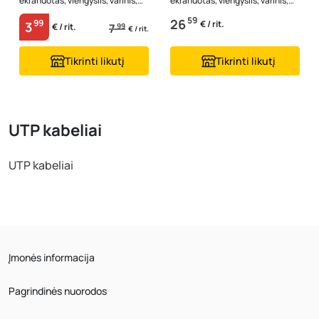
ekranuotas, viengyslis, varinis,
ekranuotas, viengyslis, varinis,
pilkos spalvos, 14207, (rul 10m)
pilkos spalvos, 14205, (rul 50m)
59
26
99
€ / rit.
3
7
99
€ / rit.
€ / rit.
Tikrinti likutį
Tikrinti likutį
UTP kabeliai
UTP kabeliai
Įmonės informacija
Pagrindinės nuorodos