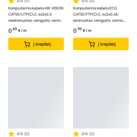
0/5
(
0
)
0/5
(
0
)
Kompiuterinis kabelis HIK-VISION
Kompiuterinis kabelis ECG
CAT5E/UTP(CU), 4x2x0,5
CAT5E/FTP(CU), 4x2x0,46,
neekranuotas, viengyslis, varinis,
ekranuotas, viengyslis, varinis,
juodos spalvos, lauko sąlygom...
pilkos spalvos
89
99
0
0
€ / m
€ / m
Į krepšelį
Į krepšelį
0/5
(
0
)
0/5
(
0
)