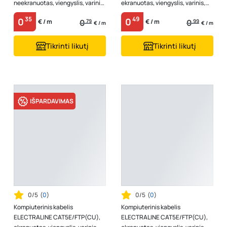
neekranuotas, viengyslis, varinis,
ekranuotas, viengyslis, varinis,
baltos spalvos
baltos spalvos
35
49
0
0
0
79
0
99
€ / m
€ / m
€ / m
€ / m
Tikrinti likutį
Tikrinti likutį
IŠPARDAVIMAS
0/5
(
0
)
0/5
(
0
)
Kompiuterinis kabelis
Kompiuterinis kabelis
ELECTRALINE CAT5E/FTP(CU),
ELECTRALINE CAT5E/FTP(CU),