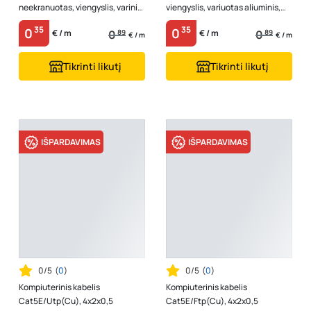
neekranuotas, viengyslis, varinis,
viengyslis, variuotas aliuminis,
PE, juodos spalvos, lauko
baltos spalvos
35
35
0
0
0
89
0
89
€ / m
€ / m
sąlygoms
€ / m
€ / m
Tikrinti likutį
Tikrinti likutį
IŠPARDAVIMAS
IŠPARDAVIMAS
0/5
(
0
)
0/5
(
0
)
Kompiuterinis kabelis
Kompiuterinis kabelis
Cat5E/Utp(Cu), 4x2x0,5
Cat5E/Ftp(Cu), 4x2x0,5