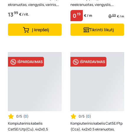
ekranuotas, viengyslis, varinis,
neekranuotas, viengyslis,
pilkos spalvos, 14204, (rul 25m)
variuotas aliuminis, baltos
99
13
19
€ / rit.
0
0
69
€ / m
spalvos
€ / m
Į krepšelį
Tikrinti likutį
IŠPARDAVIMAS
IŠPARDAVIMAS
0/5
(
0
)
0/5
(
0
)
Kompiuterinis kabelis
Kompiuterinis kabelis Cat5E/Ftp
Cat5E/Utp(Cu), 4x2x0,5
(Cca), 4x2x0.5 ekranuotas,